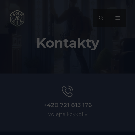
Přeskočit
na
MENU
obsah
Kontakty
+420 721 813 176
Volejte kdykoliv