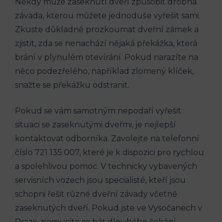
Někdy může zaseknutí dveří způsobit drobná
závada, kterou můžete jednoduše vyřešit sami.
Zkuste důkladně prozkoumat dveřní zámek a
zjistit, zda se nenachází nějaká překážka, která
brání v plynulém otevírání. Pokud narazíte na
něco podezřelého, například zlomený klíček,
snažte se překážku odstranit.
Pokud se vám samotným nepodaří vyřešit
situaci se zaseknutými dveřmi, je nejlepší
kontaktovat odborníka. Zavolejte na telefonní
číslo 721 135 007, které je k dispozici pro rychlou
a spolehlivou pomoc. V technicky vybavených
servisních vozech jsou specialisté, kteří jsou
schopni řešit různé dveřní závady včetně
zaseknutých dveří. Pokud jste ve Vysočanech v
Praze, nemusíte se bát dlouhého čekání,