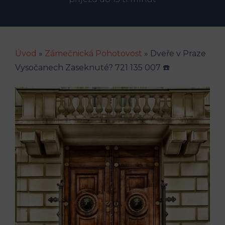
Úvod
»
Zámečnická Pohotovost
»
Dveře v Praze
Vysočanech Zaseknuté? 721 135 007 ☎️