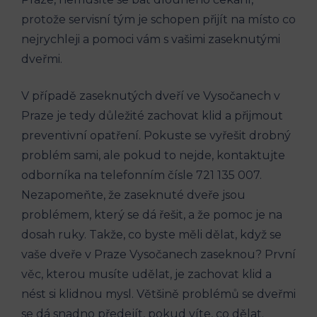
protože servisní tým je schopen přijít na místo co
nejrychleji a pomoci vám s vašimi zaseknutými
dveřmi.
V případě zaseknutých dveří ve Vysočanech v
Praze je tedy důležité zachovat klid a přijmout
preventivní opatření. Pokuste se vyřešit drobný
problém sami, ale pokud to nejde, kontaktujte
odborníka na telefonním čísle 721 135 007.
Nezapomeňte, že zaseknuté dveře jsou
problémem, který se dá řešit, a že pomoc je na
dosah ruky. Takže, co byste měli dělat, když se
vaše dveře v Praze Vysočanech zaseknou? První
věc, kterou musíte udělat, je zachovat klid a
nést si klidnou mysl. Většině problémů se dveřmi
se dá snadno předejít, pokud víte, co dělat.