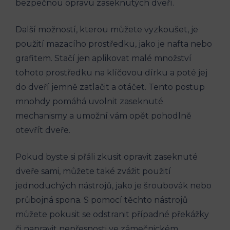
bezpečnou opravu zaseknutých dveří.
Další možností, kterou můžete vyzkoušet, je
použití mazacího prostředku, jako je nafta nebo
grafitem. Stačí jen aplikovat malé množství
tohoto prostředku na klíčovou dírku a poté jej
do dveří jemně zatlačit a otáčet. Tento postup
mnohdy pomáhá uvolnit zaseknuté
mechanismy a umožní vám opět pohodlně
otevřít dveře.
Pokud byste si přáli zkusit opravit zaseknuté
dveře sami, můžete také zvážit použití
jednoduchých nástrojů, jako je šroubovák nebo
průbojná spona. S pomocí těchto nástrojů
můžete pokusit se odstranit případné překážky
či napravit nepřesnosti ve zámečnickém