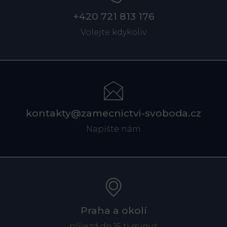
+420 721 813 176
Volejte kdykoliv
kontakty@zamecnictvi-svoboda.cz
Napište nám
Praha a okolí
příjezd do 15 ti minut