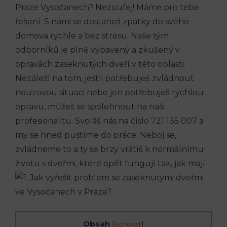
Praze Vysočanech? Nezoufej! Máme pro tebe
řešení. S námi se dostaneš zpátky do svého
domova rychle a bez stresu. Naše tým
odborníků je plně vybavený a zkušený v
opravách zaseknutých dveří v této oblasti.
Nezáleží na tom, jestli potřebuješ zvládnout
nouzovou situaci nebo jen potřebuješ rychlou
opravu, můžeš se spolehnout na naši
profesionalitu. Svoláš nás na číslo 721 135 007 a
my se hned pustíme do práce. Neboj se,
zvládneme to a ty se brzy vrátíš k normálnímu
životu s dveřmi, které opět fungují tak, jak mají.
Obsah
[
schovat
]