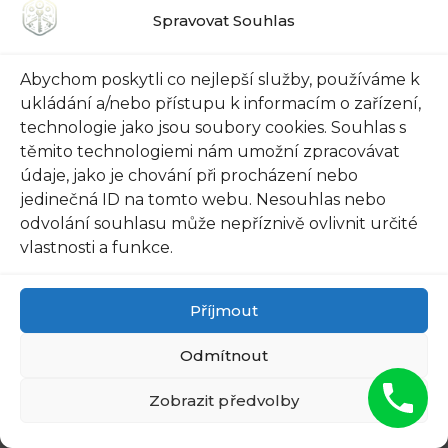
trochou trpělivosti a snahou. Ale pokud se
Spravovat Souhlas
snažíte zvládnout něco složitějšího, vždy
zavolejte profesionála. Můžete se spolehnout, že
Abychom poskytli co nejlepší služby, používáme k
vám pomohou znovu získat kontrolu nad vašimi
ukládání a/nebo přístupu k informacím o zařízení,
technologie jako jsou soubory cookies. Souhlas s
dveřmi v Praze Vysočanech.
těmito technologiemi nám umožní zpracovávat
údaje, jako je chování při procházení nebo
Doporučujeme:
jedinečná ID na tomto webu. Nesouhlas nebo
odvolání souhlasu může nepříznivě ovlivnit určité
vlastnosti a funkce.
Příjmout
Dveře v Praze
Ruzyni Zaseknuté?
Zaseknuté Dveře v
Zavolejte na 721 135
Praze Jinonicích?
Odmítnout
007
722 135 007 ☎️
Zobrazit předvolby