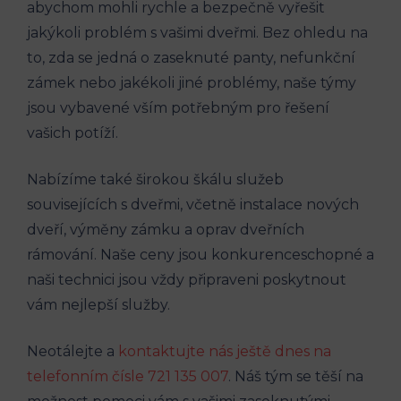
abychom mohli rychle a bezpečně vyřešit
jakýkoli problém s vašimi dveřmi. Bez ohledu na
to, zda se jedná o zaseknuté panty, nefunkční
zámek nebo jakékoli jiné problémy, naše týmy
jsou vybavené vším potřebným pro řešení
vašich potíží.
Nabízíme také širokou škálu služeb
souvisejících s dveřmi, včetně instalace nových
dveří, výměny zámku a oprav dveřních
rámování. Naše ceny jsou konkurenceschopné a
naši technici jsou vždy připraveni poskytnout
vám nejlepší služby.
Neotálejte a
kontaktujte nás ještě dnes na
telefonním čísle 721 135 007
. Náš tým se těší na