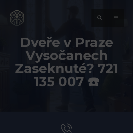
Přeskočit
na
MENU
obsah
Dveře v Praze
Vysočanech
Zaseknuté? 721
135 007 ☎️