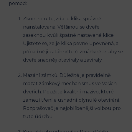
pomoci:
Zkontrolujte, zda je klika správně
nainstalovaná. Většinou se dveře
zaseknou kvůli špatně nastavené klice.
Ujistěte se, že je klika pevně upevněná, a
případně ji zatáhněte či zmáčkněte, aby se
dveře snadněji otevíraly a zavíraly.
Mazání zámků. Důležité je pravidelně
mazat zámkový mechanismus ve Vašich
dveřích. Použijte kvalitní mazivo, které
zamezí tření a usnadní plynulé otevírání.
Rozprašovač je nejoblíbenější volbou pro
tuto údržbu.
Kontaktujte odborníka. Pokud Vaše