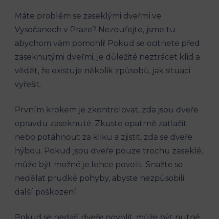
Máte problém se zaseklými dveřmi ve
Vysočanech v Praze? Nezoufejte, jsme tu
abychom vám pomohli! Pokud se ocitnete před
zaseknutými dveřmi, je důležité neztrácet klid a
vědět, že existuje několik způsobů, jak situaci
vyřešit.
Prvním krokem je zkontrolovat, zda jsou dveře
opravdu zaseknuté. Zkuste opatrně zatlačit
nebo potáhnout za kliku a zjistit, zda se dveře
hýbou. Pokud jsou dveře pouze trochu zaseklé,
může být možné je lehce povolit. Snažte se
nedělat prudké pohyby, abyste nezpůsobili
další poškození.
Pokud se nedaří dveře povolit, může být nutné