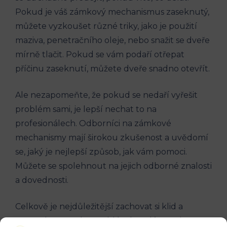
Pokud je váš zámkový mechanismus zaseknutý,
můžete vyzkoušet různé triky, jako je použití
maziva, penetračního oleje, nebo snažit se dveře
mírně tlačit. Pokud se vám podaří otřepat
příčinu zaseknutí, můžete dveře snadno otevřít.
Ale nezapomeňte, že pokud se nedaří vyřešit
problém sami, je lepší nechat to na
profesionálech. Odborníci na zámkové
mechanismy mají širokou zkušenost a uvědomí
se, jaký je nejlepší způsob, jak vám pomoci.
Můžete se spolehnout na jejich odborné znalosti
a dovednosti.
Celkově je nejdůležitější zachovat si klid a
nespěchat. Mnoho problémů se dá vyřešit s