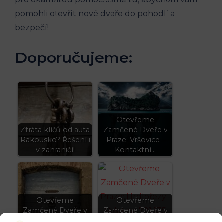
pomohli otevřít nové ⁢dveře do pohodlí a​
bezpečí! ‍
Doporučujeme:
Otevřeme
Ztráta klíčů od auta
Zamčené Dveře v
Rakousko? Řešení i
Praze: Vršovice -
v zahraničí!
Kontaktní…
Otevřeme
Otevřeme
Zamčené Dveře v
Zamčené Dveře v
Praze: Kyje - Volat
Praze: Hrdlořezy -