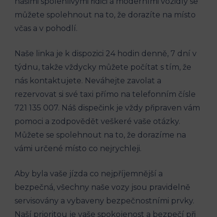
našimi ⁣spolehlivými řidiči a moderními vozidly ​se
můžete spolehnout na to, ⁤že⁣ dorazíte na místo
‌včas ​a v pohodlí.
Naše linka ​je k dispozici 24 hodin denně, 7 dní v‍
týdnu,‍ takže vždycky⁤ můžete počítat ⁣s tím, že
nás kontaktujete. ‍Neváhejte zavolat a
rezervovat si své taxi přímo na telefonním čísle
721 135⁤ 007. Náš dispečink ‍je vždy ⁤připraven vám
‍pomoci a zodpovědět⁢ veškeré vaše otázky.
Můžete se spolehnout ‍na to, že ‍dorazíme na
vámi určené místo co nejrychleji.
Aby byla‍ vaše jízda ⁣co nejpříjemnější a
bezpečná, všechny⁣ naše‍ vozy jsou pravidelně
servisovány ​a vybaveny bezpečnostními prvky.
Naší⁣ prioritou je ​vaše ⁣spokojenost a bezpečí při