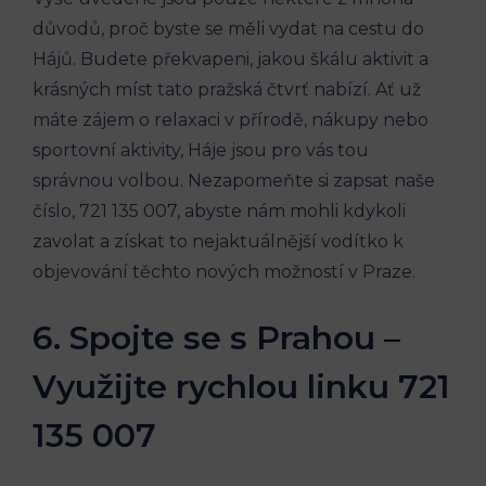
důvodů, proč byste ⁣se měli vydat na ⁣cestu​ do
Hájů. Budete překvapeni,‌ jakou škálu⁢ aktivit⁣ a
krásných míst⁤ tato pražská ‍čtvrť ‌nabízí. Ať už
máte zájem o ⁢relaxaci v přírodě,⁤ nákupy nebo
sportovní aktivity, Háje jsou pro vás ⁢tou
správnou​ volbou. Nezapomeňte⁣ si ​zapsat naše
číslo, 721 135⁢ 007, abyste nám mohli kdykoli
zavolat a‌ získat to nejaktuálnější vodítko​ k
objevování těchto⁤ nových možností v Praze.
6. Spojte se s Prahou –
⁤Využijte ‍rychlou linku ‍721‌
135 ‍007