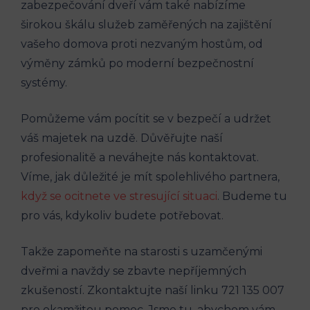
zabezpečování⁤ dveří vám také​ nabízíme
širokou škálu služeb zaměřených na zajištění
⁤vašeho domova proti nezvaným ​hostům, od ​
výměny zámků po moderní bezpečnostní
‍systémy.
Pomůžeme ⁣vám⁣ pocítit se v bezpečí a udržet ​
váš ‍majetek⁢ na uzdě. Důvěřujte naší
profesionalitě ⁤a neváhejte ‍nás kontaktovat.
Víme, jak důležité je mít spolehlivého ⁤partnera,
když se ocitnete ve⁣ stresující situaci
. Budeme ‌tu
pro vás, kdykoliv budete potřebovat.
Takže zapomeňte ​na ‍starosti s uzamčenými
dveřmi‍ a navždy ⁢se zbavte⁤ nepříjemných
zkušeností. Zkontaktujte naší linku​ 721 135 ⁢007⁢
pro okamžitou pomoc. ⁣Jsme tu, abychom vám