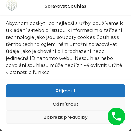
na 721 135 007
Volat na…
Spravovat Souhlas
Abychom poskytli co nejlepší služby, používáme k
ukládání a/nebo přístupu k informacím o zařízení,
Otevřeme
Otevřeme
technologie jako jsou soubory cookies. Souhlas s
Zamčené Dveře v
Zamčené Dveře v
těmito technologiemi nám umožní zpracovávat
Praze: Staré město
Praze: Hradčany -
údaje, jako je chování při procházení nebo
-…
Expresní…
jedinečná ID na tomto webu. Nesouhlas nebo
odvolání souhlasu může nepříznivě ovlivnit určité
vlastnosti a funkce.
Příjmout
Odmítnout
Zobrazit předvolby