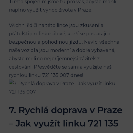
Tímto spojením jsme tu⁤ pro‌ vás,⁣ abyste mohli
naplno využít výhod života v‌ Praze.
Všichni​ řidiči na této lince jsou zkušení a
přátelští profesionálové, kteří se postarají o
bezpečnou​ a pohodlnou‌ jízdu. Navíc, ⁣všechna
naše⁤ vozidla ⁣jsou ‍moderní ⁤a⁣ dobře vybavená,
abyste měli ​co nejpříjemnější⁤ zážitek z
cestování.⁤ Přesvědčte ⁢se‌ sami ‌a‍ využijte naši
rychlou linku 721 135 007 dnes!
7.‌ Rychlá doprava‍ v Praze
– Jak využít linku 721 135