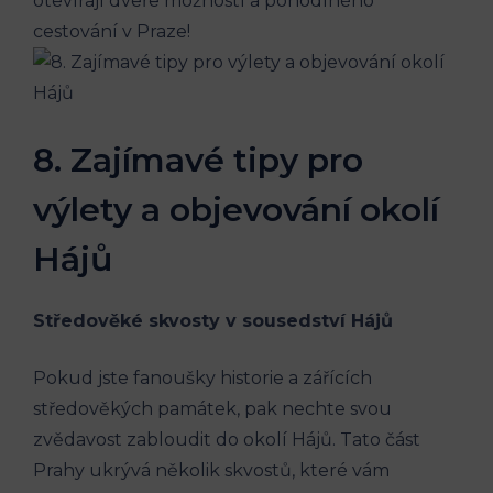
otevírají dveře ⁣možností a⁣ pohodlného
cestování⁤ v Praze!
8. ⁢Zajímavé tipy ​pro⁣
výlety a objevování⁤ okolí
Hájů
Středověké skvosty ⁣v ⁤sousedství Hájů
Pokud jste ⁣fanoušky historie a zářících
středověkých ‌památek, pak nechte ‍svou⁤
zvědavost zabloudit do okolí Hájů. Tato část
Prahy ukrývá několik skvostů, které vám