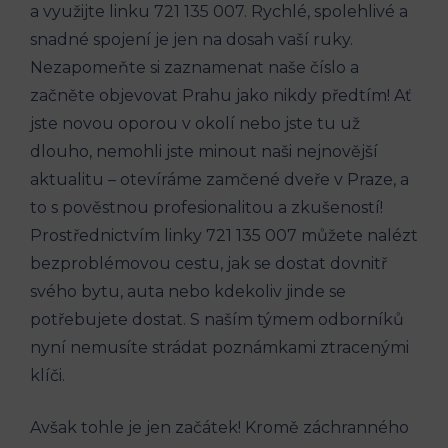
‌a využijte linku 721 ⁤135 007. Rychlé, spolehlivé a
‍snadné spojení je jen‌ na dosah vaší ruky.
Nezapomeňte si ⁢zaznamenat naše číslo a
začněte ‍objevovat Prahu⁤ jako nikdy předtím! Ať
⁤jste novou oporou ⁤v ​okolí nebo jste tu už
dlouho, ‍nemohli jste minout naši nejnovější‍
aktualitu – otevíráme zamčené dveře v Praze, a
to ⁤s pověstnou ⁣profesionalitou ⁢a⁣ zkušeností!
Prostřednictvím linky 721⁢ 135 007 můžete ⁤nalézt
​bezproblémovou cestu,⁣ jak ‍se⁢ dostat dovnitř
svého bytu, auta nebo kdekoliv jinde se
potřebujete dostat. ‌S ⁤naším ​týmem⁤ odborníků
nyní nemusíte⁣ strádat poznámkami ​ztracenými
klíči.
Avšak tohle je jen⁢ začátek! Kromě záchranného