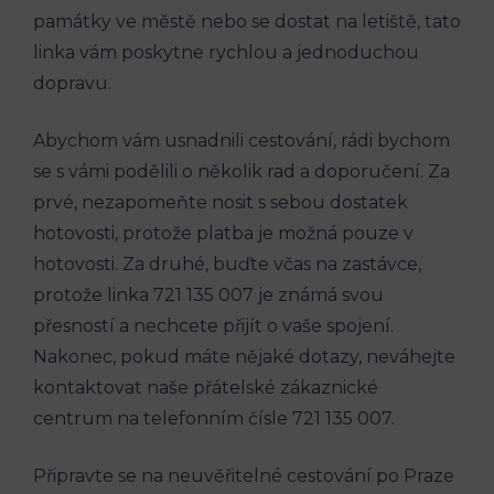
památky ⁣ve‌ městě nebo​ se dostat‌ na⁣ letiště, ⁤tato
linka vám poskytne rychlou a jednoduchou
dopravu.
Abychom ⁣vám​ usnadnili⁢ cestování,⁣ rádi⁢ bychom
‌se ‌s vámi ⁤podělili o několik rad a doporučení. Za
prvé, ‍nezapomeňte nosit s ⁢sebou dostatek
hotovosti, protože ⁢platba ‌je ⁣možná pouze‌ v⁣
hotovosti. Za druhé,⁤ buďte ⁤včas na ​zastávce,⁣
protože ​linka 721 135 007 je známá​ svou‌
přesností ‌a ​nechcete přijít o⁢ vaše⁤ spojení.
Nakonec,⁤ pokud máte nějaké dotazy, neváhejte
kontaktovat‌ naše přátelské zákaznické
centrum‌ na​ telefonním čísle 721 135⁣ 007.
Připravte⁣ se na⁢ neuvěřitelné ​cestování po‍ Praze