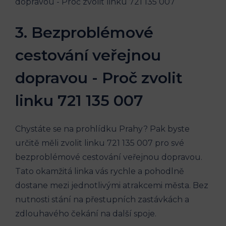
3. Bezproblémové
cestování veřejnou
dopravou ​- Proč zvolit
linku ⁣721‍ 135 ⁣007
Chystáte se ⁢na prohlídku Prahy? ⁣Pak byste
‍určitě měli zvolit linku 721⁢ 135 007 pro své
bezproblémové ⁢cestování veřejnou ‌dopravou.
Tato okamžitá linka‌ vás rychle a pohodlně
dostane mezi jednotlivými atrakcemi ⁤města. ‌Bez
nutnosti ⁤stání ⁣na přestupních zastávkách‍ a
⁢zdlouhavého čekání na další spoje.