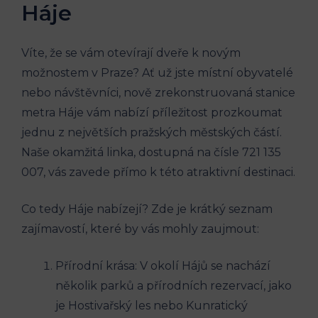
Háje
Víte, že se ⁣vám otevírají dveře k novým
‍možnostem‌ v Praze? Ať už ​jste místní obyvatelé
nebo ‍návštěvníci, nově zrekonstruovaná stanice
⁢metra Háje vám nabízí příležitost⁤ prozkoumat
⁣jednu‍ z největších‍ pražských městských​ částí.
⁢Naše okamžitá linka, dostupná na čísle 721 135
007, vás ⁤zavede přímo⁢ k ‌této atraktivní destinaci.
Co tedy Háje nabízejí? Zde je krátký seznam
zajímavostí, které by vás ⁢mohly zaujmout:
Přírodní krása:‍ V⁢ okolí Hájů se ⁢nachází
několik parků a přírodních rezervací, jako
je Hostivařský les nebo Kunratický