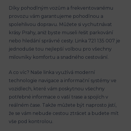
Díky pohodlným vozům ‍a​ frekventovanému​
provozu ⁤vám ⁤garantujeme pohodlnou a
spolehlivou dopravu. Můžete si vychutnávat
krásy Prahy, aniž byste ⁢museli řešit ‍parkování⁣
nebo⁤ hledání správné cesty.⁤ Linka 721 135 007⁣ je
jednoduše tou ​nejlepší volbou pro všechny​
milovníky komfortu a ⁢snadného cestování.
A co víc? Naše linka ⁤využívá moderní
technologie‍ navigace a ‍informační ‍systémy ‌ve⁢
vozidlech,⁣ které​ vám ⁤poskytnou všechny
potřebné informace o vaší ‌trase a‍ spojích v
reálném čase. Takže ‌můžete⁤ být naprosto jistí, ​
že se ‍vám nebude⁣ cestou ​ztrácet a budete mít
‍vše pod kontrolou.