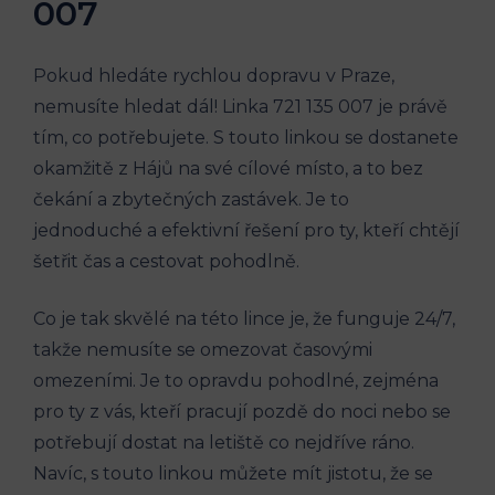
007
Pokud ‌hledáte⁤ rychlou‍ dopravu v Praze,
⁤nemusíte hledat dál! Linka 721 135 007 ⁢je ‍právě
tím, co potřebujete. S touto​ linkou se dostanete
okamžitě ‌z Hájů‍ na své cílové místo, a to bez
čekání a zbytečných⁢ zastávek. Je to
jednoduché⁤ a efektivní řešení ⁤pro ty, kteří chtějí
šetřit⁢ čas⁤ a cestovat pohodlně.
Co​ je tak ⁢skvělé⁢ na této lince je, že ​funguje ‌24/7,
takže nemusíte se ​omezovat časovými
omezeními. Je to opravdu pohodlné, zejména
pro ty z vás, kteří pracují pozdě ⁤do noci nebo se
potřebují dostat‍ na ⁢letiště co nejdříve ráno.​
Navíc, ⁤s touto ‍linkou ‌můžete mít ⁤jistotu,⁣ že‌ se