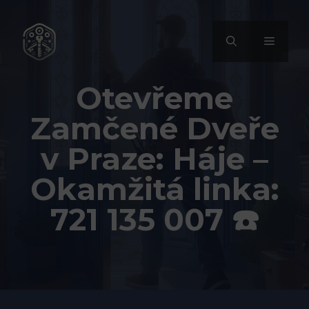
Přeskočit
na
MENU
obsah
Otevřeme
Zamčené Dveře
v Praze: Háje –
Okamžitá linka:
721 135 007 ☎️