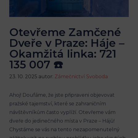
Otevřeme Zamčené
Dveře v Praze: Háje –
Okamžitá linka: 721
135 007 ☎️
23. 10. 2025
autor:
Zámečnictví Svoboda
Ahoj! Doufáme, že jste připraveni objevovat
pražské tajemství, které se​ zahraničním
návštěvníkům ⁣často vyplíží. Otevřeme vám
dveře do⁢ jedinečného⁤ místa v Praze – Hájů!‍
Chystáme se⁢ vás na tento⁤ nezapomenutelný​