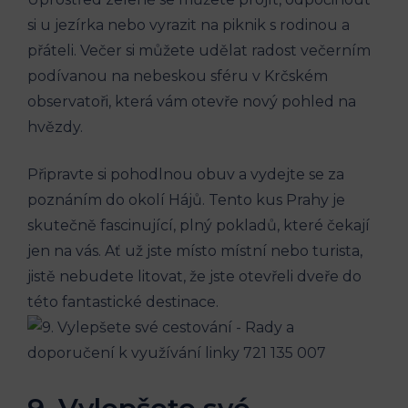
si ‌u jezírka nebo vyrazit na piknik s rodinou a
přáteli. Večer si můžete⁢ udělat radost‌ večerním
podívanou‍ na nebeskou ⁣sféru v‌ Krčském
observatoři, která⁢ vám⁣ otevře⁤ nový‌ pohled na⁤
hvězdy.
Připravte‍ si⁣ pohodlnou obuv⁣ a vydejte se⁢ za
poznáním do‍ okolí‍ Hájů. Tento kus ⁢Prahy‍ je
skutečně fascinující, plný​ pokladů, které čekají
jen ⁢na vás. Ať už jste místo místní nebo turista,
jistě nebudete litovat,⁣ že jste otevřeli ⁤dveře do
této ⁢fantastické ⁣destinace.