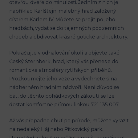
otevřou dveře ⁤do​ minulosti. Jedním‍ z nich je‌
například Karlštejn,​ malebný hrad ⁢založený⁤
císařem Karlem IV.‍ Můžete se projít po jeho
hradbách,⁣ vydat se do ​tajemných podzemních
chodeb‍ a⁢ obdivovat‍ krásné gotické​ architektury.
Pokračujte v odhalování okolí ‌a objevte⁢ také
‌Český Šternberk, hrad,⁢ který vás ‍přenesie do
romantické ‌atmosféry rytířských příběhů.
Prozkoumejte⁣ jeho věže a vydechněte si na
nádherném hradním nádvoří.⁣ Není ⁢důvod se
bát, do těchto‍ pohádkových zákoutí‌ se⁢ lze
⁣dostat komfortně přímou⁣ linkou 721 ‍135 007.
Až ‌vás přepadne‍ chuť po přírodě, můžete vyrazit
na nedaleký ​Háj nebo ⁣Pitkovický ‌park.
Uprostřed zeleně se můžete ​projít, odpočinout