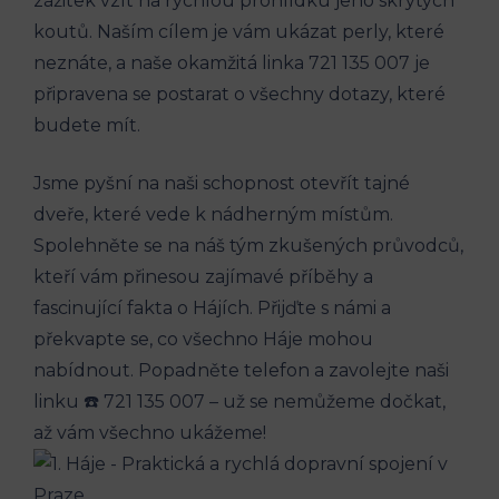
zážitek‌ vzít na rychlou​ prohlídku jeho ⁣skrytých
⁢koutů. ‌Naším cílem je ‌vám ukázat perly, které
neznáte, a ⁣naše​ okamžitá linka 721 135⁣ 007 ⁣je
připravena ‌se postarat o všechny ⁣dotazy, které
‍budete ⁣mít.
Jsme⁣ pyšní na ⁣naši schopnost⁣ otevřít ⁤tajné
dveře, které vede k nádherným místům.
Spolehněte⁢ se na​ náš tým zkušených‍ průvodců,
kteří vám přinesou zajímavé příběhy a
‌fascinující fakta o Hájích. Přijďte s‌ námi a
překvapte se, co⁣ všechno Háje mohou⁣
nabídnout. ‍Popadněte telefon a zavolejte naši
linku ☎️ 721 ‌135 007 ⁣– už se⁤ nemůžeme dočkat,
až vám všechno ukážeme!