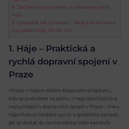
8. ⁢Zajímavé tipy ​pro⁣ výlety a objevování⁤ okolí
Hájů
9. Vylepšete⁢ své cestování – Rady a doporučení
k využívání linky 721 135 007
1. Háje – Praktická a
rychlá dopravní spojení ‍v
‌Praze
Vítejte‌ v​ našem dalším blogovém ‌příspěvku,
kde se​ podíváme na jednu ‌z ‍nejpraktičtějších a
nejrychlejších dopravních ⁣spojek v Praze – linku
Háje! Pokud⁢ hledáte rychlý a spolehlivý způsob,
jak se ⁤dostat do ⁢centra města nebo kamkoliv