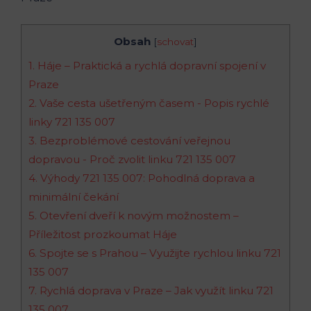
Obsah
[
schovat
]
1. Háje – Praktická a rychlá dopravní spojení ‍v
‌Praze
2. Vaše ‍cesta ušetřeným časem ⁤- Popis rychlé
linky ‌721 ‍135⁢ 007
3. Bezproblémové cestování veřejnou
dopravou ​- Proč zvolit linku ⁣721‍ 135 ⁣007
4. Výhody 721‍ 135 ​007: ⁤Pohodlná doprava a
minimální čekání
5. Otevření dveří k novým možnostem –
Příležitost prozkoumat Háje
6. Spojte se s Prahou – ⁤Využijte ‍rychlou linku ‍721‌
135 ‍007
7.‌ Rychlá doprava‍ v Praze – Jak využít linku 721
135 007