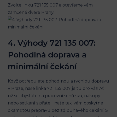
Zvolte linku 721 ⁤135 007 ​a⁤ otevřeme vám
zamčené dveře Prahy!
4. Výhody 721‍ 135 ​007:
⁤Pohodlná doprava a
minimální čekání
Když potřebujete pohodlnou a rychlou dopravu​
v Praze, ‍naše linka 721 ​135 007 je tu pro vás! Ať
už se chystáte na ‌pracovní schůzku,⁤ nákupy
⁢nebo setkání s přáteli, naše ‌taxi vám poskytne
okamžitou‍ přepravu​ bez ⁤zdlouhavého‍ čekání. S⁤