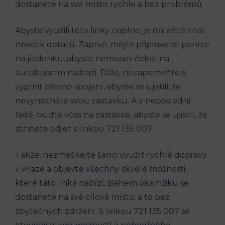
dostanete na své ⁢místo rychle⁢ a bez ​problémů.
Abyste využili⁤ této linky ​naplno,⁢ je důležité ⁢znát⁤
několik detailů. Zaprvé, mějte připravené peníze
na jízdenku,‍ abyste ‍nemuseli⁤ čekat​ na‌
autobusním ⁤nádraží. Dále, nezapomeňte si⁣
vyplnit⁢ přesné spojení, abyste ‌se ujistili, že⁤
nevynecháte‍ svou zastávku. A v neposlední
řadě, buďte⁣ včas na zastávce, abyste ​se ujistili, že‌
stihnete odjet s linkou 721 135 007.
Takže, nezmeškejte šanci využít ⁤rychlé dopravy
v ‌Praze a objevte všechny skvělé možnosti,
které tato ‍linka nabízí. Během⁢ okamžiku se‌
dostanete na své ‌cílové místo, a to bez
zbytečných zdržení. S linkou 721 135 007 se‌