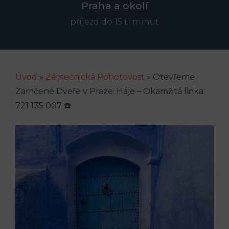
Praha a okolí
příjezd do 15 ti minut
Úvod
»
Zámečnická Pohotovost
»
Otevřeme
Zamčené Dveře v Praze: Háje – Okamžitá linka:
721 135 007 ☎️