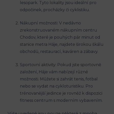
‍lesopark. Tyto lokality‍ jsou ‍ideální‍ pro
odpočinek, procházky či ⁢cyklistiku.
Nákupní možnosti: V ⁢nedávno
⁣zrekonstruovaném nákupním centru
Chodov, které je pouhých pár​ minut od
stanice‌ metra Háje, najdete širokou škálu
obchodů,⁤ restaurací, ‌kaváren a ⁢zábavy.
Sportovní aktivity: ⁢Pokud‌ jste sportovně
‍založení, Háje ⁣vám nabízejí různé​
možnosti. Můžete si zahrát ‍tenis, fotbal‌
nebo se vydat​ na cykloturistiku. Pro
trénovanější ‍jedince je rovněž k dispozici⁢
fitness⁢ centrum s moderním vybavením.
Výše uvedené ​jsou ‍pouze některé ‌z mnoha