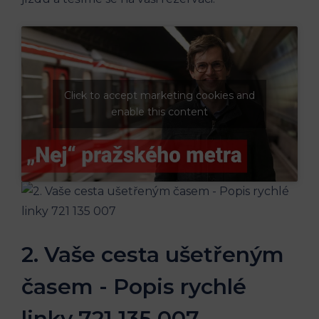
Click to accept marketing cookies and
enable this content
2. Vaše ‍cesta ušetřeným
časem ⁤- Popis rychlé
linky ‌721 ‍135⁢ 007