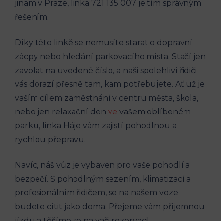
jinam v Praze, linka 721 ‍135 007 je tím správným
⁢řešením.
Díky této linkě se‌ nemusíte​ starat o dopravní
zácpy nebo hledání ​parkovacího místa.⁤ Stačí jen
‍zavolat na ‍uvedené‍ číslo, a naši spolehliví řidiči
vás ‍dorazí přesně tam, kam potřebujete.⁣ Ať už je
vaším cílem zaměstnání v‍ centru města, škola,
nebo jen relaxační den
ve
vašem oblíbeném
parku, linka Háje vám zajistí ⁤pohodlnou a
rychlou přepravu.
Navíc,⁤ náš vůz je vybaven ​pro vaše pohodlí ⁤a
bezpečí.​ S pohodlným sezením, klimatizací a
profesionálním řidičem, se na našem voze⁤
budete cítit jako ​doma.‍ Přejeme vám příjemnou
jízdu a těšíme se na vaši rezervaci!