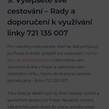
9. Vylepšete⁢ své
cestování – Rady a
doporučení k využívání
linky 721 135 007
Pro⁣ všechny cestovatele,⁤ kteří se rádi pohybují
po Praze a chtějí‍ vylepšit své cestování,
máme
pro ⁢vás skvělou zprávu
! Otevíráme vám
zamčené dveře v Praze a ⁢nabízíme vám
okamžitou linku, která vás dostane kamkoli
potřebujete -⁤ linku ‍721⁤ 135 007.
Tato ⁢linka ⁤je⁤ ideální ​pro ty,‍ kteří⁤ hledají rychlé a
spolehlivé spojení po Praze. Nezáleží ⁤na tom, ​
zda potřebujete⁢ dojet do práce,​ prozkoumat