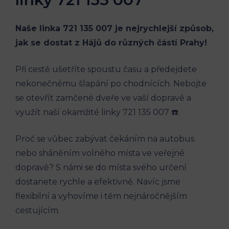
Naše linka 721 135 007​ je nejrychlejší způsob,
jak se dostat z ⁣Hájů do různých ‌částí Prahy!
Při cestě ⁣ušetříte spoustu‍ času⁣ a předejdete​
nekonečnému šlapání po ‍chodnících. ‌Nebojte
se ⁢otevřít​ zamčené ‍dveře ve ‍vaší ‍dopravě a
využít naší ⁣okamžité linky⁤ 721 135 007 ☎️.‌
Proč se vůbec zabývat čekáním na ‌autobus
nebo sháněním volného místa ve veřejné ​
dopravě? ⁣S námi⁢ se do⁣ místa ⁣svého‌ určení⁢
dostanete rychle a ⁢efektivně. Navíc jsme
flexibilní⁣ a vyhovíme i těm‍ nejnáročnějším
cestujícím.