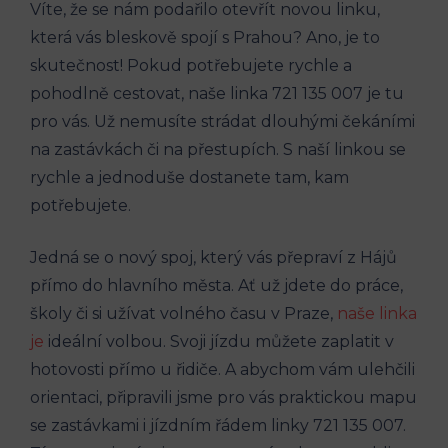
Víte, že ⁢se nám podařilo otevřít novou linku,
která vás bleskově spojí s Prahou? ​Ano, je⁢ to‌
skutečnost! Pokud potřebujete‍ rychle a⁢
pohodlně ​cestovat, naše linka ⁣721‍ 135 007 je​ tu
pro vás. ​Už nemusíte strádat dlouhými ⁣čekáními
⁤na zastávkách či na ⁢přestupích. S naší ⁤linkou se
rychle a jednoduše dostanete tam,⁢ kam
⁤potřebujete.
Jedná se o nový spoj, který vás ⁤přepraví z Hájů
přímo do hlavního‌ města. ​Ať už jdete‌ do práce,
školy či si užívat⁢ volného času v⁢ Praze,
naše linka
‌je
ideální volbou. ‍Svoji jízdu můžete zaplatit ⁣v
hotovosti přímo u řidiče. A abychom vám ulehčili
⁢orientaci, připravili jsme pro vás praktickou mapu
se zastávkami i jízdním řádem ⁢linky 721 135 007.