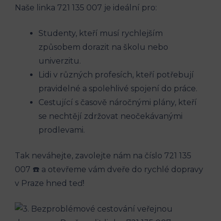
Naše ‌linka 721​ 135 007 je ideální ‌pro:
Studenty, ⁤kteří‌ musí rychlejším
způsobem ⁢dorazit na školu nebo‍
univerzitu.
Lidi v‌ různých profesích,⁤ kteří potřebují
pravidelné‌ a‍ spolehlivé spojení ‌do ⁢práce.
Cestující ​s časově ​náročnými plány, kteří
se nechtějí⁣ zdržovat ⁣neočekávanými
⁤prodlevami.
Tak neváhejte,​ zavolejte nám ⁣na číslo 721 135
007 ‍☎️ ⁢a⁣ otevřeme vám dveře do rychlé⁢ dopravy
v⁢ Praze hned teď!