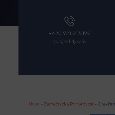
+420 721 813 176
Volejte kdykoliv
Úvod
»
Zámečnická Pohotovost
»
Otevřem