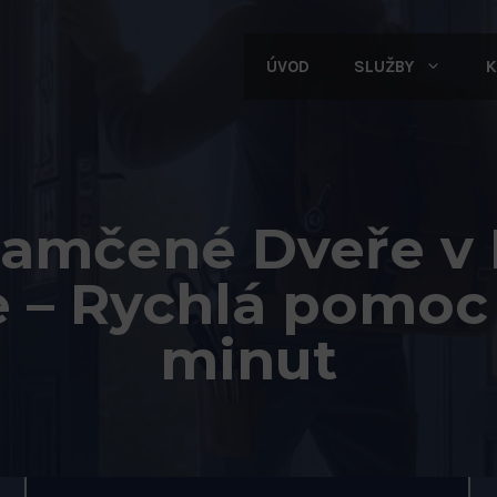
ÚVOD
SLUŽBY
K
amčené Dveře v P
e – Rychlá pomoc
minut