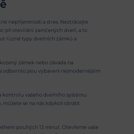
tě
né nepříjemnosti a stres. Neztrácejte
 při otevírání zamčených dveří, a to
nout různé typy dveřních zámků a
oškozený zámek nebo závada na
ši odborníci jsou vybaveni nejmodernějším
 kontrolu vašeho dveřního systému.
, můžete se na nás kdykoli obrátit.
e během pouhých 13 minut. Otevřeme vaše