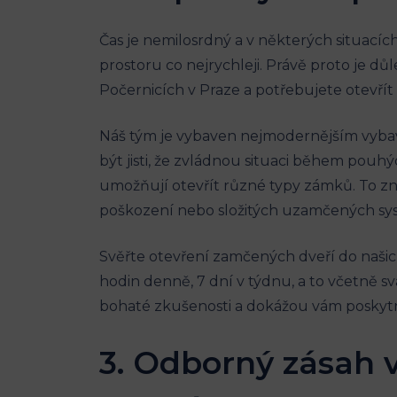
Čas je nemilosrdný a v některých situacíc
prostoru‍ co nejrychleji. Právě proto je d
Počernicích v Praze a potřebujete otevří
Náš tým je ‌vybaven nejmodernějším vybav
být jisti, že zvládnou situaci během pouhý
umožňují otevřít ​různé typy ⁢zámků. To z
poškození nebo složitých ⁤uzamčených sy
Svěřte otevření zamčených dveří do našich r
hodin denně, 7 dní v týdnu, a to včetně sv
bohaté zkušenosti a dokážou vám posky
3. Odborný zásah v