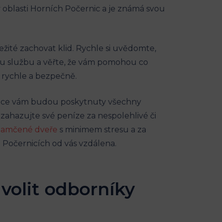
 oblasti Horních Počernic a je známá svou
ůležité zachovat klid. Rychle si uvědomte,
nou službu a věřte, že vám pomohou co
⁣ rychle a bezpečně.
práce vám budou poskytnuty všechny
zahazujte své peníze za nespolehlivé či
 zamčené dveře
s minimem stresu a za ​
h Počernicích od vás vzdálena.
 volit odborníky