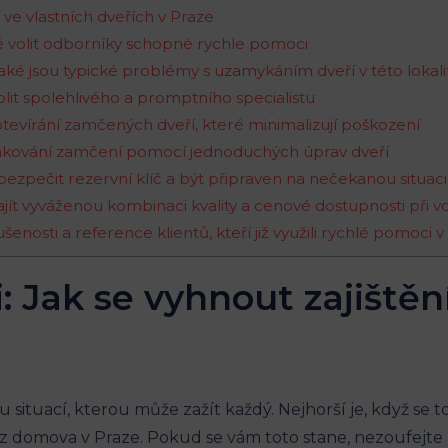
í ve vlastních dveřích v Praze
té volit odborníky schopné rychle pomoci
ké jsou typické problémy s ⁤uzamykáním dveří v‍ této lokali
it spolehlivého a promptního specialistu
otevírání zamčených ​dveří, které minimalizují poškození
t opakování zamčení pomocí jednoduchých úprav dveří
 zabezpečit rezervní klíč a být připraven na nečekanou situaci
 najít vyváženou kombinaci kvality a cenové dostupnosti při vo
enosti a reference klientů, kteří již využili rychlé pomoci v
: Jak ⁤se vyhnout zajištěn
u situací, kterou může zažít každý. Nejhorší je, když se 
domova v Praze. Pokud se vám toto stane, nezoufejte ​- 