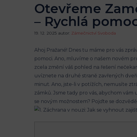
Otevřeme Zamče
– Rychlá pomo
19. 12. 2025
autor:
Zámečnictví Svoboda
Ahoj Pražané! Dnes tu máme pro vás zprávu,
pomoci. Ano, mluvíme o našem novém proje
zcela změní váš pohled na řešení nečekaný
‍uvíznete ‍na druhé straně zavřených dve
minut. Ano, jste-li v potížích, nemusíte ztrá
zámků.⁤ Jsme tady‍ pro vás, ⁤abychom vám usn
se novým možnostem? Pojďte se dozvědět