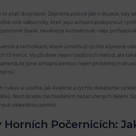
h to platí dvojnásob. Zejména pokud jde o situace, ⁢kdy
ůležité volit odborníky, kteří jsou schopni poskytnout r
t zamčené dveře, neváhejte kontaktovat naše profesionál
ením a​ technikami, které umožňují rychlé a přesné ode
ch 13 minut. ⁣Využíváme nejen tradičních metod, ale také 
namená, že jsme⁢ schopni pomoci nejen při běžných situa
stémů.
ukou a uvidíte, jak ⁢kvalitně a rychle dokážeme vyřešit va
átků. Neztrácejte čas hledáním nezaručených řešení.⁤ Spo
tnout okamžitou pomoc.
 Horních Počernicích: Ja