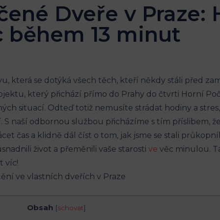
né Dveře v Praze: 
c během 13 minut
 která se ​dotýká všech těch, kteří ‍někdy stáli před za
ktu, který přichází přímo‍ do Prahy do čtvrti Horní Po
ch situací. Odteď totiž nemusíte strádat⁢ hodiny a stres
ří. S naší odbornou službou přicházíme⁢ s tím příslib
cet​ čas a klidně dál číst o tom, jak jsme se stali průkopní
adnili​ život ‌a přeměnili vaše ​starosti
ve
věc minulou. Tak
 víc!
Obsah
[
schovat
]