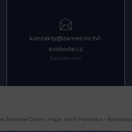
kontakty@zamecnictvi-
svoboda.cz
Napište nám
e Zamčené Dveře v Praze: Horní Počernice – Rychlá p