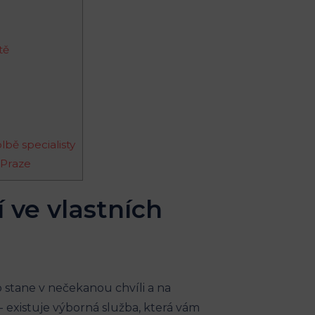
tě
lbě specialisty
 Praze
í ve vlastních
to stane v nečekanou chvíli a na
existuje⁣ výborná služba, ​která vám