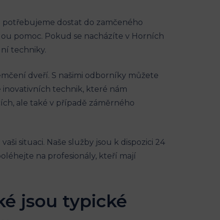
 ⁢se potřebujeme dostat do zamčeného
ychlou pomoc. Pokud se nacházíte v Horních
ní techniky.
mčení ‌dveří. S našimi odborníky můžete
inovativních technik, které⁢ nám⁢
cích, ale také v případě záměrného
ši ‍situaci. Naše služby jsou k dispozici 24
léhejte na profesionály, kteří mají
ké jsou typické