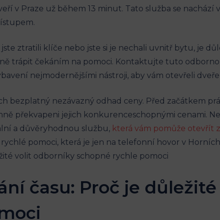
í v Praze už během​ 13 minut. Tato služba se nachází v
přístupem.
te ztratili klíče nebo jste si je nechali uvnitř bytu, je d
ečně trápit čekáním na pomoci. ⁤Kontaktujte tuto odbor
 vybavení nejmodernějšími nástroji, aby vám otevřeli dveře
ejich bezplatný nezávazný odhad ceny. Před začátkem 
emně překvapeni jejich konkurenceschopnými cenami.⁢ Ne
nální a důvěryhodnou službu,
která vám pomůže otevřít
rychlé ​pomoci, která je jen na telefonní hovor v⁣ Horníc
ní času: Proč je důležité
omoci