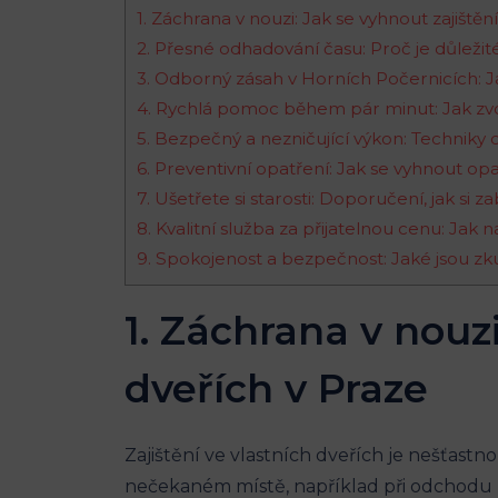
1. Záchrana v nouzi: Jak ⁤se vyhnout zajištěn
2. Přesné odhadování času: Proč je důleži
3. Odborný zásah v Horních Počernicích: Ja
4. Rychlá pomoc během pár minut: Jak zvol
5. Bezpečný ​a nezničující výkon: Techniky 
6. Preventivní ​opatření: Jak ​se ⁤vyhnou
7. Ušetřete​ si‍ starosti: Doporučení, jak si
8. Kvalitní služba za přijatelnou cenu: ‍Jak
9. Spokojenost a bezpečnost: Jaké jsou zkuš
1. Záchrana v nouzi
dveřích v Praze
Zajištění ve vlastních dveřích je nešťastno
nečekaném místě, například při odchodu z 