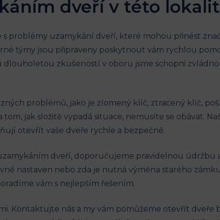
áním dveří v‍ této lokali
s‍ problémy uzamykání ⁤dveří, které mohou přinést znač
borné týmy jsou připraveny poskytnout vám rychlou pomoc
svou dlouholetou zkušeností v oboru jsme schopni zvlád
ch problémů, jako je​ zlomený klíč, ztracený klíč, p
tom, jak složitě vypadá situace, nemusíte se obávat. Na
jí otevřít‍ vaše dveře rychle a bezpečně.
zamykáním dveří, doporučujeme pravidelnou údržbu a
⁢správně nastaven ⁢nebo zda je nutná výměna ‍starého zámku
poradíme vám s ‌nejlepším řešením.
řmi. Kontaktujte ⁢nás a my vám pomůžeme otevřít ⁤dveř