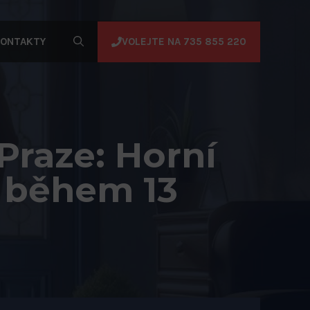
VOLEJTE NA 735 855 220
ONTAKTY
raze: Horní
 během 13