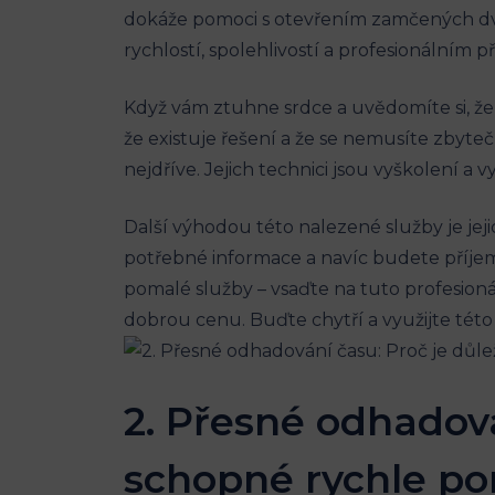
dokáže pomoci s otevřením zamčených dveř
rychlostí, spolehlivostí a profesionálním 
Když vám ztuhne srdce ‍a uvědomíte si, že js
že existuje řešení a že se nemusíte zbyt
nejdříve. Jejich technici jsou vyškolení a
Další výhodou této nalezené služby je j
⁤potřebné informace a navíc budete⁣ příj
pomalé služby – vsaďte na tuto profesio
dobrou cenu. Buďte chytří a využijte této 
2. Přesné odhadová
schopné rychle p