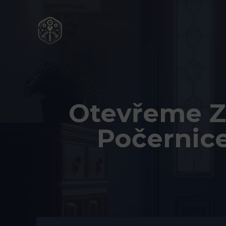
Přeskočit
na
obsah
Otevřeme Z
Počernic