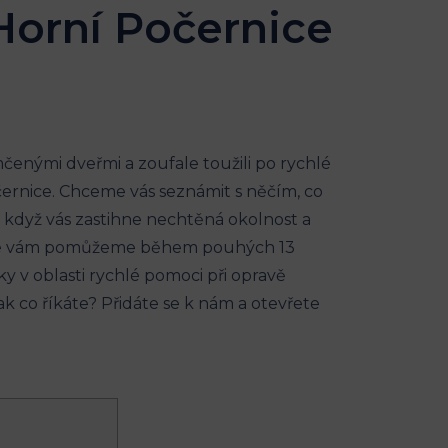
Horní Počernice
mčenými dveřmi a zoufale toužili po rychlé
černice. Chceme vás seznámit s něčím, co
, když vás zastihne nechtěná okolnost a
em, že vám pomůžeme během pouhých 13
ky v oblasti ⁣rychlé‌ pomoci při opravě
 co říkáte? Přidáte‍ se ⁣k nám a otevřete