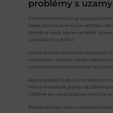
problémy s ⁤uzamyk
V Horních Počernicích se často setkáváme 
naději, protože jsme tu pro‍ vás! Naše od
⁣přesně na místě, ⁢kde se nacházíte. Se 
uzamykacích systémů.
Zamčené dveře mohou být důsledkem různý
mechanismu dveřního zámku. Nezáleží ​na 
vybavením a technikami, které nám umožňu
Abyste předešli budoucím problémům s u
Pokud si nejste jisti, jestli je váš zámek 
Uděláme ‌pro vás bezplatnou kontrolu ⁤a 
Neztrácejte čas a nervy s zamčenými dve