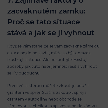
7. ⁢Zajímavé faktory o
zacvaknutém zamku:
Proč se ⁤tato ⁢situace
stává a jak se jí vyhnout
Když⁢ se ‌vám stane, že se ⁢vám zacvakne ‌zámek u
auta a nejde ho ⁤zavřít, může to být opravdu
frustrující ‍situace. Ale nezoufejte! Existují
způsoby, jak ‍tuto nepříjemnost řešit a vyhnout
se jí v ⁣budoucnu.
První věcí, kterou můžete zkusit,‌ je použít
grafitem ve spreji. ⁣Stačí si zakoupit sprej s
grafitem v‌ autodílně ‍nebo‍ obchodě‌ se
zámkovou ‌technikou ‌a aplikovat ​ho do zámku.