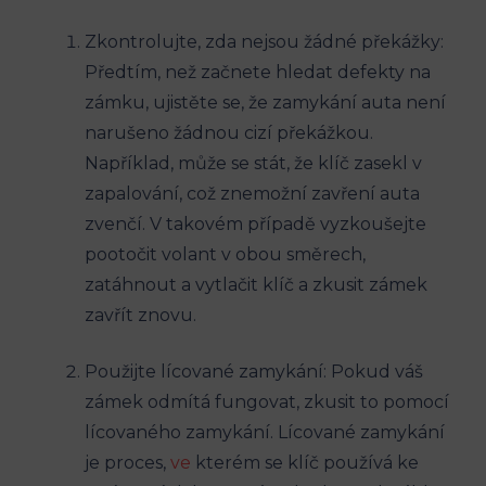
Zkontrolujte,⁤ zda nejsou žádné překážky:
‌Předtím, než začnete⁤ hledat⁣ defekty ⁤na
zámku, ujistěte ​se, že zamykání auta není
narušeno žádnou ​cizí překážkou.
Například, může se stát, ⁣že klíč zasekl v
zapalování, což⁢ znemožní⁤ zavření auta
zvenčí. V takovém‍ případě⁤ vyzkoušejte
⁣pootočit volant v obou směrech,
zatáhnout a vytlačit ‍klíč a ⁤zkusit zámek⁢
zavřít znovu.
Použijte​ lícované⁢ zamykání: Pokud váš
zámek ⁤odmítá fungovat, zkusit to pomocí
lícovaného zamykání. ⁣Lícované zamykání
je proces,
ve
kterém ⁤se​ klíč používá ke