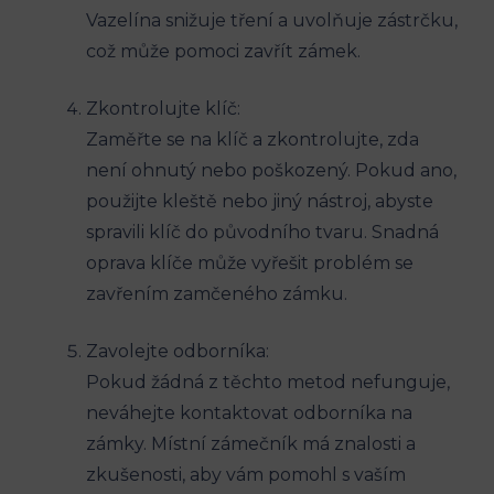
Vazelína snižuje tření a⁤ uvolňuje ⁢zástrčku,
což může pomoci zavřít zámek.
Zkontrolujte ‍klíč:
Zaměřte se na⁣ klíč a zkontrolujte, zda
není ohnutý⁣ nebo poškozený. Pokud ano,
použijte ⁢kleště nebo jiný nástroj, ⁢abyste
spravili klíč do původního tvaru. Snadná
oprava ⁤klíče může ⁢vyřešit problém se
⁣zavřením zamčeného zámku.
Zavolejte odborníka:
Pokud žádná z těchto metod nefunguje,
neváhejte‌ kontaktovat​ odborníka ⁤na⁣
zámky. Místní⁣ zámečník​ má ⁣znalosti a
zkušenosti, aby ​vám⁤ pomohl s vaším⁤