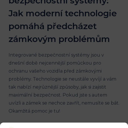
‍bezpečnostní systémy:
Jak moderní technologie⁢
pomáhá předcházet⁤
zámkovým problémům
Integrované ​bezpečnostní systémy ⁢jsou v
dnešní době nejcennější pomůckou pro
ochranu​ vašeho ⁢vozidla před zámkovými
problémy. Technologie se neustále⁣ vyvíjí a vám
tak nabízí nejrůznější způsoby, jak si zajistit
maximální⁢ bezpečnost. Pokud jste s autem​
uvízli a zámek se ‌nechce zavřít, ⁢nemusíte se bát.
Okamžitá pomoc je⁣ tu!
Jednou z možností, která‍ vám ‍může pomoci,⁢ je