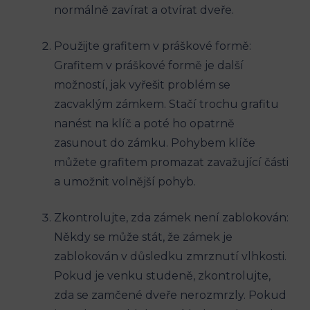
normálně zavírat a otvírat dveře.​
Použijte grafitem v práškové formě:
⁢Grafitem v práškové ‌formě je další⁣
možností, jak vyřešit problém‌ se
‌zacvaklým zámkem. Stačí trochu ⁢grafitu‍
nanést na ⁤klíč a ⁤poté ho opatrně
zasunout do zámku. Pohybem klíče
můžete grafitem promazat zavažující části
a umožnit volnější pohyb.
Zkontrolujte, zda ​zámek není zablokován:
Někdy se může stát, že‍ zámek je
zablokován v důsledku ‍zmrznutí vlhkosti.
Pokud je ⁢venku studeně, zkontrolujte,
zda se zamčené dveře ​nerozmrzly. Pokud