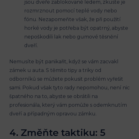
jsou dveře‌ zablokované ‌ledem, zkuste je
rozmrznout pomocí teplé vody​ nebo⁤
fónu. Nezapomeňte však, že⁣ při použití
horké vody‌ je potřeba být opatrný, ⁢abyste
nepoškodili lak nebo gumové⁤ těsnění
dveří.
Nemusíte být panikařit, když se vám zacvakl
‍zámek u auta. S těmito tipy a⁤ triky⁣ od
odborníků se ⁢můžete pokusit problém vyřešit
sami. Pokud však tyto rady nepomohou, není nic
‌špatného ⁤na to, abyste se obrátili na
profesionála,⁢ který vám pomůže‌ s odemknutím
dveří a případným opravou zámku.
4. Změňte taktiku:‌ 5