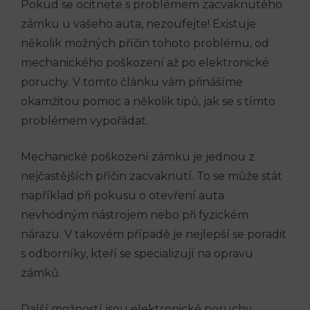
Pokud⁢ se ​ocitnete s ‌problémem zacvaknutého
zámku​ u vašeho auta, nezoufejte! ​Existuje
několik​ možných příčin tohoto problému, ‌od
mechanického poškození až po ​elektronické
poruchy.​ V⁢ tomto článku vám přinášíme
okamžitou⁢ pomoc a ⁢několik⁤ tipů, jak se ‍s tímto
⁤problémem vypořádat.
Mechanické poškození zámku ‌je ⁤jednou ‌z
nejčastějších příčin zacvaknutí.‌ To ​se může stát
‌například při pokusu ‍o⁢ otevření‍ auta‌
nevhodným nástrojem ​nebo při fyzickém
⁣nárazu. ​V​ takovém případě​ je nejlepší ⁤se poradit
s odborníky,‌ kteří se specializují na​ opravu
zámků.
Další možností⁤ jsou elektronické​ poruchy.