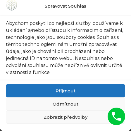
použití⁢ moderních bezpečnostních ⁤systémů s
Spravovat Souhlas
dálkovým ovládáním. ‍Tyto ‌systémy vám umožní
zavřít zámky pomocí ​jednoho kliknutí na
Abychom poskytli co nejlepší služby, používáme k
ukládání a/nebo přístupu k informacím o zařízení,
dálkový ovladač.‌ Už žádné zadrhávání, teď⁢ je vše
technologie jako jsou soubory cookies. Souhlas s
‍rychlé a snadné. Stačí‌ mít na ​dálkovém ‌ovladači
těmito technologiemi nám umožní zpracovávat
⁤dostatečný dosah a ⁢problém s zavřením auta ⁤je
údaje, jako je chování při procházení nebo
vyřešen.
jedinečná ID na tomto webu. Nesouhlas nebo
odvolání souhlasu může nepříznivě ovlivnit určité
Další ⁤možností, jak se vyhnout zámknutí auta, je⁢
vlastnosti a funkce.
investice do ‍chytrého klíče. Tyto klíče​ jsou
vybaveny moderní technologií, která vám⁤
Příjmout
umožní​ otevřít ​a zavřít ⁤auto jednoduše pomocí
telefonu nebo jiného elektronického zařízení.
Odmítnout
Ušetříte si tak starosti s fyzickým ⁤klíčem a
Zobrazit předvolby
možností jeho ztráty.⁣ Stačí mít ⁣mobilní aplikaci s
přístupem k ‌vašemu autu a o‍ zamykání a