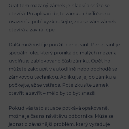
Grafitem ⁢mazaný⁤ zámek je hladší a snáze se
otevírá. Po aplikaci​ dejte ​zámku chvíli čas na
usazení a ⁤poté⁣ vyzkoušejte,⁣ zda se vám zámek‍
otevírá a zavírá lépe.
Další možností ‍je⁤ použít penetrant. Penetrant ​je
speciální olej, který proniká do malých mezer a
uvolňuje zablokované‌ části zámku. Opět ho
můžete zakoupit‌ v autodílně nebo ‌obchodě se‌
zámkovou technikou. ‌Aplikujte ‌jej do zámku a
počkejte, až ⁣se vstřebá. ⁣Poté zkusíte zámek
otevřít⁢ a zavřít – mělo by to být⁤ snazší.
Pokud vás tato ‌situace potkává ‍opakovaně, ​
možná​ je čas na návštěvu odborníka. Může se
⁤jednat o závažnější problém, který vyžaduje