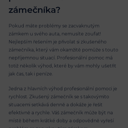
zámečníka?
Pokud máte problémy se zacvaknutým
zámkem u svého auta, nemusíte zoufat!
Nejlepším řešením ⁣je přivolat si⁤ zkušeného
zámečníka, který vám okamžitě ⁤pomůže s touto
nepříjemnou situací. Profesionální pomoc má
totiž několik‍ výhod, které by vám mohly ušetřit
⁢jak čas, tak i peníze.
Jedna z hlavních výhod profesionální‌ pomoci je‌
rychlost. Zkušený zámečník se ⁤s takovýmito⁤
situacemi setkává ‍denně a‍ dokáže je řešit
efektivně​ a⁢ rychle. Váš zámečník ⁣může být na
místě během krátké doby a ​odpovědně vyřeší​