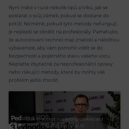
Nyní máte v ruce několik tipů a triků, jak se
postarat o svůj ‍zámek, ⁢pokud ‍se dostane do
potíží.⁤ Nicméně, ‍pokud‌ tyto⁣ metody nefungují,
‍je nejlepší se obrátit na profesionály. ⁣Pamatujte,
že autorizovaní technici ⁤mají znalosti a⁤ náležitou
vybavenost, aby vám‍ pomohli​ vrátit se ⁢do
bezpečnosti‍ a pojistného⁢ stavu vašeho ​vozu.
‌Neplaťte zbytečně⁣ za neprofesionální opravy
nebo ‌riskující metody, které‍ by ‌mohly váš
problém ještě zhoršit.
Click to accept marketing cookies and
enable this content