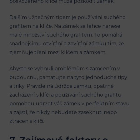
‌poškozeného ⁤klíče může poškodit‍ zámek.
Dalším užitečným⁢ tipem je ​používání ⁤suchého
grafitem na klíče. Na ‍zámek se lehce nanese
malé ⁣množství suchého grafitem. ‍To pomáhá
snadnějšímu otvírání a⁢ zavírání zámku tím, že​
zjemňuje tření mezi klíčem a zámkem.
Abyste se ⁤vyhnuli problémům s ⁢zamčením v
budoucnu, pamatujte na tyto​ jednoduché tipy
a triky.⁤ Pravidelná údržba zámku, opatrné
zacházení s ⁤klíči ​a používání suchého grafitu
pomohou udržet⁣ váš zámek‍ v perfektním stavu
a zajistí, ‌že nikdy ‍nebudete zaseknuti ​nebo
ztracen ‌s klíči.