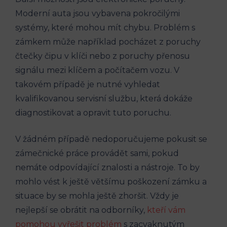
Moderní auta jsou vybavena pokročilými
systémy, které mohou ⁣mít ​chybu. Problém s
zámkem může například pocházet z poruchy
čtečky čipu ‍v​ klíči nebo z poruchy přenosu​
signálu mezi klíčem a počítačem vozu. V​
takovém případě je nutné vyhledat
kvalifikovanou servisní ‌službu, která⁢ dokáže
diagnostikovat ⁣a opravit tuto poruchu.
V‍ žádném případě nedoporučujeme pokusit se
zámečnické ​práce ​provádět ⁢sami, pokud
⁢nemáte odpovídající‌ znalosti ‌a nástroje. To by‍
mohlo vést k ještě ‍většímu poškození zámku a
situace by se mohla‌ ještě zhoršit. Vždy je
nejlepší‌ se⁤ obrátit na odborníky,
kteří vám
pomohou ‌vyřešit ⁣problém
s zacvaknutým‍