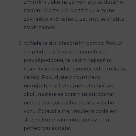
zmírnění tlaku⁢ na ‌zámek, aby se dosáhlo
zavření. Vložte⁤ klíč do zámku ‌a mírně
zdvihněte klíč nahoru, zatímco ‍se snažíte
zavřít zámek.
Vyžádejte ‍si profesionální pomoc:‍ Pokud
ani‌ předchozí kroky ⁣nepomohly, ​je‍
pravděpodobné, že vaším nejlepším
řešením je​ požádat o pomoc odborníka na
zámky. ⁤Pokud jste v nouzi nebo
nemůžete⁢ najít ‍vhodného⁣ technika v
okolí, můžete se obrátit na autobazar ​
nebo‍ autorizovaného dealera vašeho
vozu. ​Zpravidla mají zkušené oddělení⁣
služeb, které vám může poskytnout
potřebnou asistenci.