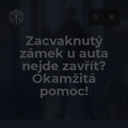
Přeskočit
na
MENU
obsah
Zacvaknutý
zámek u auta
nejde zavřít?
Okamžitá
pomoc!