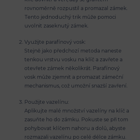
rovnoměrně⁣ rozpustil a promazal zámek.
⁣Tento jednoduchý trik může pomoci
uvolnit zaseknutý zámek.
Využijte⁣ parafínový vosk:
Stejně jako předchozí metoda naneste
tenkou vrstvu vosku na klíč ⁢a zavřete a
otevřete zámek několikrát. ​Parafínový
vosk může zjemnit⁣ a promazat ​zámeční
mechanismus, ​což ⁣umožní snazší zavření.
Použijte vazelínu:
Aplikujte malé množství vazelíny na klíč a⁣
zasuňte ⁣ho do zámku. Pokuste se při tom
pohybovat ⁢klíčem nahoru⁢ a dolů, abyste
⁤rozmazali vazelínu⁣ po celé délce zámku.