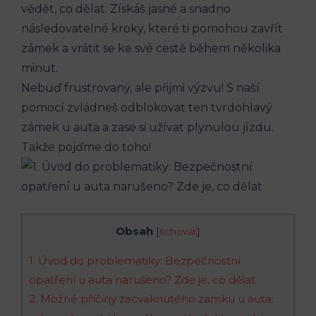
vědět, co dělat. Získáš ⁤jasné a snadno
⁢následovatelné kroky,⁣ které ti pomohou zavřít
⁤zámek a vrátit ⁤se⁤ ke ​své cestě během‍ několika
⁤minut.
Nebuď frustrovaný, ale přijmi výzvu! S naší⁢
pomocí zvládneš odblokovat ten⁣ tvrdohlavý
zámek⁢ u auta a zase ⁢si užívat plynulou jízdu.
Takže pojďme do toho!
Obsah
[
schovat
]
1. Úvod do problematiky: Bezpečnostní
opatření u auta narušeno? Zde je, co dělat
2. Možné⁣ příčiny zacvaknutého zamku u auta: