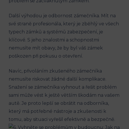
problém se zacvaknutým zámkem.
Další ‌výhodou je odbornost⁣ zámečníka. Mít na​
své​ straně‌ profesionála, ⁢který je ⁤zběhlý ve ​všech
typech zámků ‌a systémů zabezpečení, je
klíčové.​ S ‍jeho znalostmi a​ schopnostmi
nemusíte ‌mít obavy, ⁢že by byl váš zámek
poškozen při pokusu‌ o otevření.
Navíc, přivoláním zkušeného zámečníka
nemusíte ⁤riskovat žádné další komplikace.
Snažení se zámečníka​ vyhnout a řešit​ problém
sami může vést k ještě větším⁤ škodám na vašem‌
autě. Je proto lepší se obrátit na odborníka,​
který ‍má potřebné nástroje a ⁢zkušenosti k​
tomu, aby situaci‌ vyřešil efektivně a ‌bezpečně.