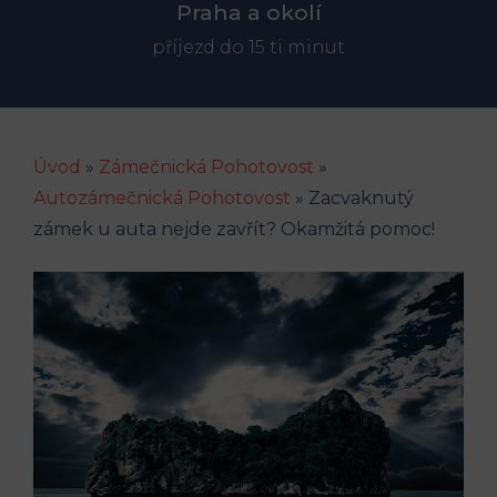
Praha a okolí
příjezd do 15 ti minut
Úvod
»
Zámečnická Pohotovost
»
Autozámečnická Pohotovost
»
Zacvaknutý
zámek u auta nejde zavřít? Okamžitá pomoc!