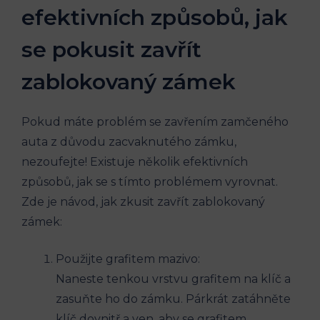
efektivních ‌způsobů, jak
se pokusit​ zavřít
zablokovaný zámek
Pokud máte problém ‍se zavřením‍ zamčeného
auta z ‍důvodu zacvaknutého zámku,
nezoufejte! Existuje několik efektivních
způsobů, ‌jak‌ se s tímto problémem vyrovnat.⁤
Zde‍ je návod,‌ jak zkusit​ zavřít⁣ zablokovaný
zámek:
Použijte grafitem⁢ mazivo:
Naneste tenkou vrstvu grafitem‍ na klíč⁣ a
zasuňte ho do zámku. Párkrát zatáhněte
klíč dovnitř​ a ven, aby se grafitem