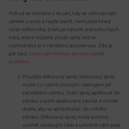
Pokud se ‌ocitnete​ v situaci,⁣ kdy se vám zacvakl
zámek u auta a nejde zavřít, nemusíte hned
volat odborníka. ⁣Existuje několik jednoduchých
triků, které můžete zkusit sami, než se
rozhodnete​ pro návštěvu autoservisu. Zde je
pár tipů,
které vám‍ mohou pomoci⁣ vyřešit
problém
:
Použijte silikonový sprej: Silikonový sprej‍
může
být
velmi ⁤účinným‌ nástrojem‌ při
zacvaklém ​zámku. Stačí sprej aplikovat do
zámku a poté opakovaně zavírat a otvírat
⁢dveře, aby se sprej dostal ⁣i do vnitřku‌
zámku. Silikonový ⁣sprej může pomoci⁣
uvolnit zavažující⁢ části a​ umožnit vám zase​