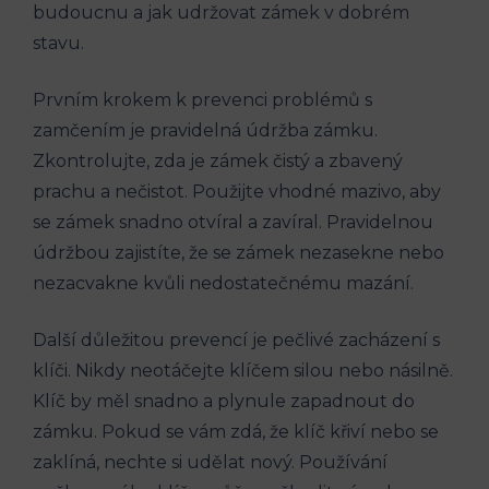
budoucnu a jak udržovat zámek v dobrém‍
stavu.
Prvním krokem k ‌prevenci problémů ⁤s
zamčením je pravidelná údržba ⁣zámku.
Zkontrolujte, zda je⁣ zámek čistý a ⁢zbavený
prachu a nečistot. ⁢Použijte vhodné ⁣mazivo, ‌aby
se zámek snadno otvíral a zavíral. Pravidelnou
údržbou⁣ zajistíte, že se ​zámek‍ nezasekne ⁣nebo
nezacvakne kvůli nedostatečnému ⁤mazání.
Další důležitou prevencí je pečlivé zacházení s
klíči. Nikdy ​neotáčejte klíčem ⁢silou nebo násilně.
‌Klíč by měl ​snadno a plynule zapadnout do
zámku.⁤ Pokud⁣ se vám zdá, že klíč křiví nebo se
zaklíná, nechte‍ si udělat ‌nový.‌ Používání