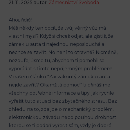
21. 11. 2025
autor:
Zámečnictví Svoboda
Ahoj, řidiči!
Máš⁣ někdy ten pocit, že tvůj ​věrný vůz⁣ má⁣
vlastní ​mysl? Když si chceš odjet, ale ⁢zjistíš, že
zámek u auta ti najednou neposlouchá⁣ a
nechce se zavřít. No není​ to otravné? Nicméně,
nezoufej! Jsme tu, abychom ti pomohli se‍
vypořádat s tímto​ nepříjemným problémem!
V našem článku "Zacvaknutý zámek u auta
nejde zavřít? Okamžitá pomoc!" ti přinášíme
všechny potřebné informace a tipy, jak rychle
vyřešit tuto situaci bez zbytečného stresu.​ Bez
⁢ohledu na ‌to, zda jde ‌o mechanický problém,
elektronickou závadu nebo pouhou⁣ drobnost,
kterou se ti podaří ‌vyřešit⁣ sám, vždy je dobré