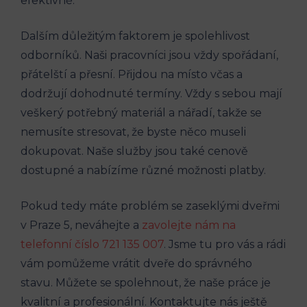
efektivně.
Dalším důležitým faktorem je spolehlivost
odborníků. Naši pracovníci jsou vždy spořádaní,
přátelští a přesní. Přijdou na místo včas a
dodržují dohodnuté termíny. Vždy s sebou mají
veškerý potřebný materiál a nářadí, takže se
nemusíte stresovat, že byste něco museli
dokupovat. Naše služby jsou také cenově
dostupné a nabízíme různé možnosti platby.
Pokud tedy máte problém se zaseklými dveřmi
v Praze 5, neváhejte a
zavolejte nám na
telefonní číslo 721 135 007
. Jsme tu pro vás a rádi
vám pomůžeme vrátit dveře do správného
stavu. Můžete se spolehnout, že naše práce je
kvalitní a profesionální. Kontaktujte nás ještě