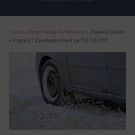
Úvod
»
Zámečnická Pohotovost
»
Zaseklé Dveře
v Praze 5? Zavolejte Hned na 721 135 007