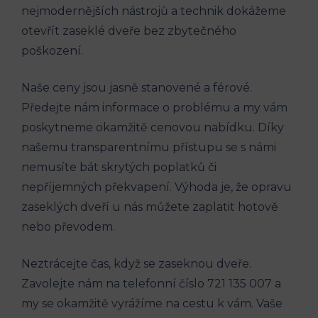
nejmodernějších nástrojů a technik dokážeme
otevřít zaseklé dveře bez zbytečného
poškození.
Naše ceny jsou jasně stanovené a férové.
Předejte nám informace o problému a my vám
poskytneme okamžitě cenovou nabídku. Díky
našemu transparentnímu přístupu se s námi
nemusíte bát skrytých poplatků či
nepříjemných překvapení. Výhoda je, že opravu
zaseklých dveří u nás můžete zaplatit hotově
nebo převodem.
Neztrácejte čas, když se zaseknou dveře.
Zavolejte nám na telefonní číslo 721 135 007 a
my se okamžitě vyrážíme na cestu k vám. Vaše