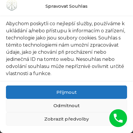
007
722 135 007 ☎️
Spravovat Souhlas
Abychom poskytli co nejlepší služby, používáme k
ukládání a/nebo přístupu k informacím o zařízení,
technologie jako jsou soubory cookies. Souhlas s
těmito technologiemi nám umožní zpracovávat
údaje, jako je chování při procházení nebo
jedinečná ID na tomto webu. Nesouhlas nebo
odvolání souhlasu může nepříznivě ovlivnit určité
vlastnosti a funkce.
Příjmout
Odmítnout
FIND PAPILLOMAS ON YOUR
Zobrazit předvolby
NECK OR ARMPIT? IT'S THE
FIRST STAGE OF...