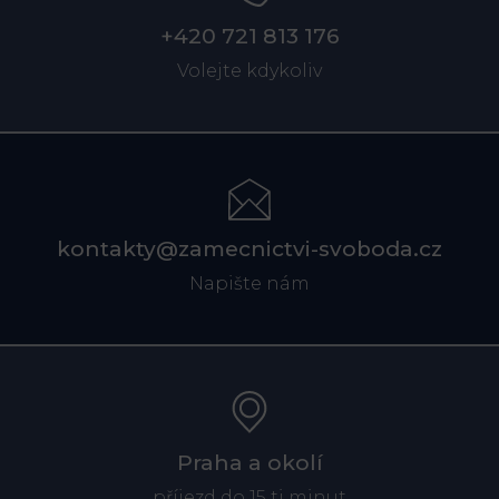
+420 721 813 176
Volejte kdykoliv
kontakty@zamecnictvi-svoboda.cz
Napište nám
Praha a okolí
příjezd do 15 ti minut