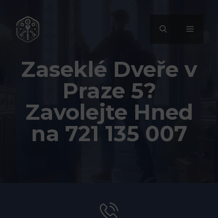
Přeskočit
na
MENU
obsah
Zaseklé Dveře v
Praze 5?
Zavolejte Hned
na 721 135 007