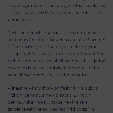
se zaseklými dveřmi, nezoufejte! Stačí zavolat na
naše číslo 721 135 007 a my vám s tím okamžitě
pomůžeme.
Naše společnost se specializuje na odblokování
a opravu všech druhů dveří a zámků v Praze 5. S
našimi zkušenými a školenými techniky jsme
schopni vyřešit jakýkoli problém s vašimi dveřmi
rychle a efektivně. Nezáleží na tom, zda se jedná
o bytové dveře, vstupní dveře do domu nebo
kancelářské dveře – my si s tím poradíme.
Přinášíme vám výhody profesionální služby s
nízkými cenami. Jsme k dispozici 24 hodin
denně, 7 dní v týdnu, takže neváhejte a
zavolejte nám hned. Naši technici dorazí na