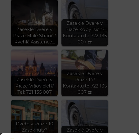
Zaseklé Dveře v
Zaseklé Dveře v
Praze Kobylisích?
Praze Malé Straně?
Kontaktujte 722 135
Rychlá Asistence…
007 ☎️
Zaseklé Dveře v
Zaseklé Dveře v
Praze 14?
Praze Vršovicích?
Kontaktujte 722 135
Tel: 721 135 007
007 ☎️
Dveře v Praze 10
Zaseknuty?
Zaseklé Dveře v
Zavolejte 721 135
Praze Střešovicích?