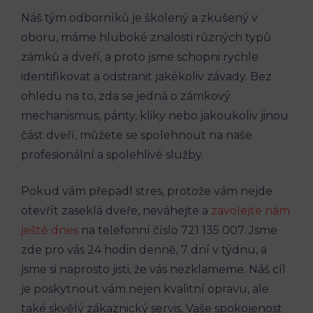
Náš tým odborníků je školený a zkušený v
oboru, máme hluboké znalosti různých typů
zámků a dveří, a proto jsme schopni rychle
identifikovat a odstranit jakékoliv závady. Bez
ohledu na to, zda se jedná o zámkový
mechanismus, pánty, kliky nebo jakoukoliv jinou
část dveří, můžete se spolehnout na naše
profesionální a spolehlivé služby.
Pokud vám přepadl stres, protože vám nejde
otevřít zaseklá dveře, neváhejte a
zavolejte nám
ještě dnes
na telefonní číslo 721 135 007. Jsme
zde pro vás 24 hodin denně, 7 dní v týdnu, a
jsme si naprosto jisti, že vás nezklameme. Náš cíl
je poskytnout vám nejen kvalitní opravu, ale
také skvělý zákaznický servis. Vaše spokojenost