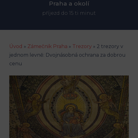
Praha a okolí
příjezd do 15 ti minut
Úvod
»
Zámečnik Praha
»
Trezory
»
2 trezory v
jednom levně: Dvojnásobná ochrana za dobrou
cenu