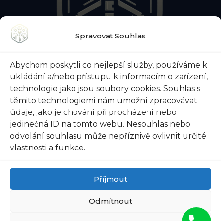
Spravovat Souhlas
O NÁS
KONTAKTY
BLOG
Abychom poskytli co nejlepší služby, používáme k
O ZÁMEČNICKÉ POHOTOVOSTI
ukládání a/nebo přístupu k informacím o zařízení,
O ZABEZPEČENÍ DVEŘÍ
VŠE O TREZORECH
technologie jako jsou soubory cookies. Souhlas s
těmito technologiemi nám umožní zpracovávat
údaje, jako je chování při procházení nebo
jedinečná ID na tomto webu. Nesouhlas nebo
odvolání souhlasu může nepříznivě ovlivnit určité
@ 2026 Zámečnictví-svoboda.cz |
Ochrana osobních
vlastnosti a funkce.
údajů
|
Všeobecné obchodní podmínky
Příjmout
Odmítnout
AI Editorial Policy