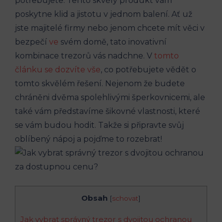
potřebujete. Tento skvělý produkt vám
poskytne klid a jistotu v jednom balení. Ať už
jste majitelé firmy nebo jenom chcete mít věci v
bezpečí
ve
svém domě, tato inovativní
kombinace trezorů vás nadchne. V
tomto
článku se dozvíte vše
, co potřebujete vědět o
tomto skvělém řešení. Nejenom že budete
chráněni dvěma spolehlivými šperkovnicemi, ale
také vám představíme šikovné vlastnosti, které
se vám budou hodit. Takže si připravte svůj
oblíbený nápoj a pojďme to rozebrat!
Obsah
[
schovat
]
Jak vybrat správný trezor s dvojitou ochranou