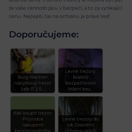
že vaše cennosti jsou v bezpečí, a to za vynikající
cenu. Nejlepší čas na ochranu je právě teď!
Doporučujeme:
Levné trezory:
Burg Wächter
Kvalitní
nábytkový trezor
bezpečnostní
Safe P 2 S:…
řešení bez…
Kde koupit trezor:
Průvodce
Levné trezory do
nákupem
zdi: Diskrétní
bezpečnostního
ochrana vašich