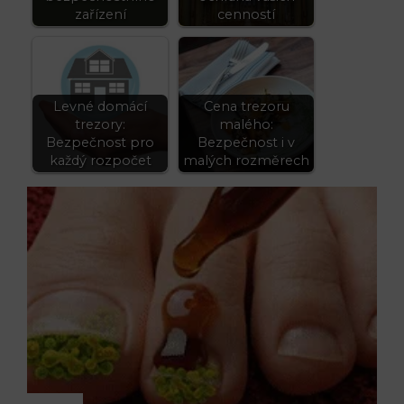
zařízení
cenností
Levné domácí
Cena trezoru
trezory:
malého:
Bezpečnost pro
Bezpečnost i v
každý rozpočet
malých rozměrech