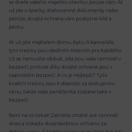
se dveře vašeho majetku otevřou pouze vám. Ať
už jde o šperky, drahocenné dokumenty nebo
peníze, dvojitá ochrana vám poskytne klid a
jistotu.
Ať už jste majitelem domu, bytu či kanceláře,
tyto trezory jsou ideálním řešením pro každého.
Už se nemusíte obávat, zda jsou vaše cennosti v
bezpečí, protože díky dvojité ochraně jsou v
naprostém bezpečí. A co je nejlepší? Tyto
kvalitní trezory jsou k dispozici za dostupnou
cenu, takže vaše peněženka zůstane také v
bezpečí.
Není na co čekat! Začněte chránit své cennosti
dnes a získejte dvojnásobnou ochranu za
dobrou cenu. S těmito trezory si můžete být jisti,