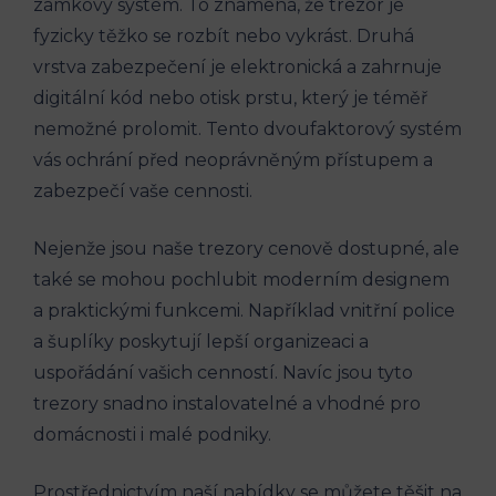
zámkový systém. To znamená, že trezor je
fyzicky těžko se rozbít nebo vykrást. Druhá
vrstva zabezpečení je elektronická a zahrnuje
digitální kód nebo otisk prstu, který je téměř
nemožné prolomit. Tento dvoufaktorový systém
vás ochrání před neoprávněným přístupem a
zabezpečí vaše cennosti.
Nejenže jsou naše trezory cenově dostupné, ale
také se mohou pochlubit moderním designem
a praktickými funkcemi. Například vnitřní police
a šuplíky poskytují lepší organizeaci a
uspořádání vašich cenností. Navíc jsou tyto
trezory snadno instalovatelné a vhodné pro
domácnosti i malé podniky.
Prostřednictvím naší nabídky se můžete těšit na