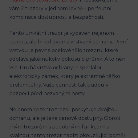
vám 2 trezory v jednom levně – perfektní
kombinace dostupnosti a bezpečnosti.
Tento unikátní trezor je vybaven nejenom
jednou, ale hned dvěma vrstvami ochrany. První
vrstvou je pevné ocelové tělo trezoru, které
odolává jakémukoliv pokusu o průnik. A to není
vše! Druhá vrstva ochrany je speciální
elektronický zámek, který je extrémně těžko
prolomitelný. Vaše cennosti tak budou v
bezpečí před nezvanými hosty.
Nejenom že tento trezor poskytuje dvojitou
ochranu, ale je také cenově dostupný. Oproti
jiným trezorům s podobnými funkcemi a
kvalitou, tento trezor nabízí okouzlující poměr