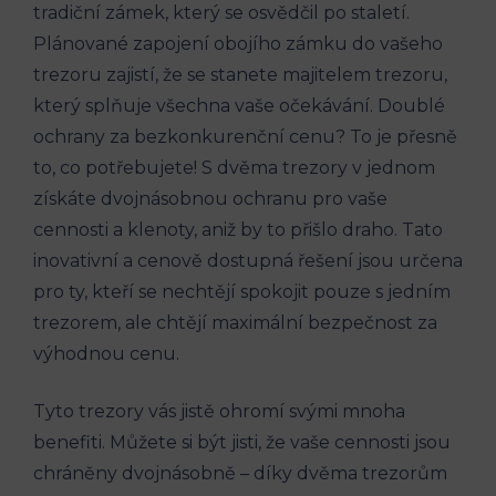
tradiční zámek, který se osvědčil po staletí.
Plánované zapojení obojího zámku do vašeho
trezoru zajistí, že se stanete majitelem trezoru,
který splňuje všechna vaše očekávání. Doublé
ochrany za bezkonkurenční cenu? To je přesně
to, co potřebujete! S dvěma trezory v jednom
získáte dvojnásobnou ochranu pro vaše
cennosti a klenoty, aniž by to přišlo draho. Tato
inovativní a cenově dostupná řešení jsou určena
pro ty, kteří se nechtějí spokojit pouze s jedním
trezorem, ale chtějí maximální bezpečnost za
výhodnou cenu.
Tyto trezory vás jistě ohromí svými mnoha
benefiti. Můžete si být jisti, že vaše cennosti jsou
chráněny dvojnásobně – díky dvěma trezorům