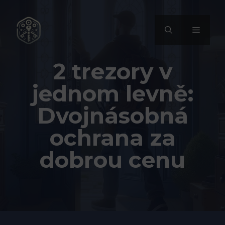
Přeskočit
na
MENU
obsah
2 trezory v
jednom levně:
Dvojnásobná
ochrana za
dobrou cenu