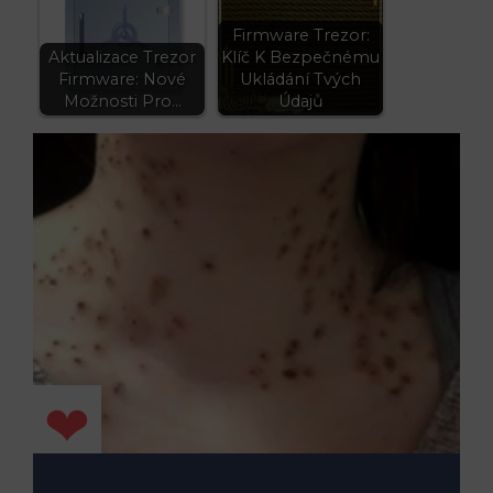
Firmware Trezor:
Aktualizace Trezor
Klíč K Bezpečnému
Firmware: Nové
Ukládání Tvých
Možnosti Pro…
Údajů