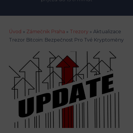
Úvod
»
Zámečnik Praha
»
Trezory
»
Aktualizace
Trezor Bitcoin: Bezpečnost Pro Tvé Kryptoměny