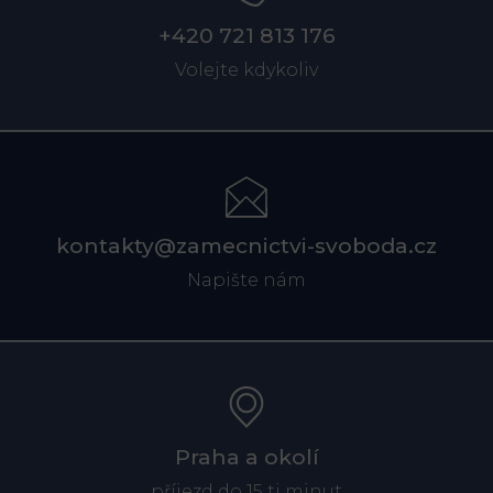
+420 721 813 176
Volejte kdykoliv
kontakty@zamecnictvi-svoboda.cz
Napište nám
Praha a okolí
příjezd do 15 ti minut