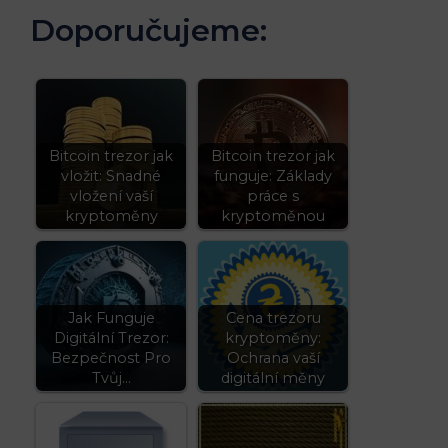
Doporučujeme:
Bitcoin trezor jak
Bitcoin trezor jak
vložit: Snadné
funguje: Základy
vložení vaší
práce s
kryptoměny
kryptoměnou
Jak Funguje
Cena trezoru
Digitální Trezor:
kryptoměny:
Bezpečnost Pro
Ochrana vaší
Tvůj…
digitální měny