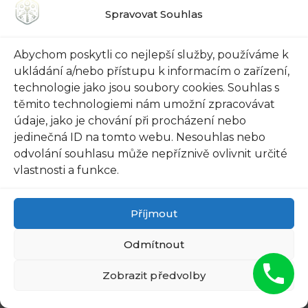
konstrukce. Jsou vyrobeny z kvalitních
Spravovat Souhlas
materiálů, které odolávají vnějším vlivům a
náporu sil. To znamená, že se nemusíte bát
Abychom poskytli co nejlepší služby, používáme k
silných větrů, krupobití nebo násilného pokusu
ukládání a/nebo přístupu k informacím o zařízení,
o vloupání. Tyto rolety jsou pevné a spolehlivé.
technologie jako jsou soubory cookies. Souhlas s
Kromě odolnosti mají bezpečnostní rolety do
těmito technologiemi nám umožní zpracovávat
dveří také funkční a praktické vlastnosti. Mohou
údaje, jako je chování při procházení nebo
být ovládány buď manuálně nebo pomocí
jedinečná ID na tomto webu. Nesouhlas nebo
odvolání souhlasu může nepříznivě ovlivnit určité
dálkového ovladače. Díky tomu můžete
vlastnosti a funkce.
jednoduše ovládat otevírání a zavírání rolet z
pohodlí vašeho domova. Navíc, tyto rolety jsou
vybaveny inteligentními systémy, které detekují
Příjmout
nežádoucí situace a okamžitě rolety uzavřou.
Odmítnout
Důvěřujte bezpečnostním roletám do dveří a
užijte si klidný spánek bez stresu z vnějších
Zobrazit předvolby
vlivů. Tyto rolety jsou investicí do bezpečnosti a