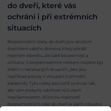
do dveří, které vás
ochrání i při extrémních
situacích
Bezpečnostní rolety do dveří jsou skvělým
doplňkem vašeho domova, který přináší
nejenom estetiku, ale také bezpečnost a
ochranu. S bezpečnostními roletami můžete být
klidní i v nečekaných situacích, jako jsou
například pokusy o vloupání či přírodní
katastrofy. Tyto rolety jsou totiž vyvinuty tak,
aby vám poskytly odolnost vůči všem
nepříjemnostem. Klíčovou vlastností
bezpečnostních rolet do dveří je jejich robustní