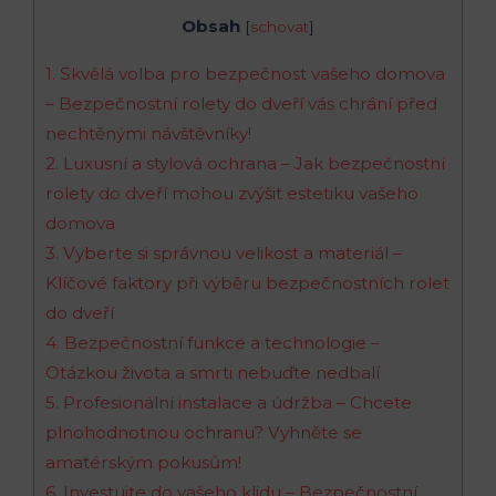
Obsah
[
schovat
]
1. Skvělá volba pro bezpečnost vašeho domova
– Bezpečnostní rolety do dveří vás chrání před
nechtěnými návštěvníky!
2. Luxusní a stylová ochrana – Jak bezpečnostní
rolety do dveří mohou zvýšit estetiku vašeho
domova
3. Vyberte si správnou velikost a materiál –
Klíčové faktory při výběru bezpečnostních rolet
do dveří
4. Bezpečnostní funkce a technologie –
Otázkou života a smrti nebuďte nedbalí
5. Profesionální instalace a údržba – Chcete
plnohodnotnou ochranu? Vyhněte se
amatérským pokusům!
6. Investujte do vašeho klidu – Bezpečnostní