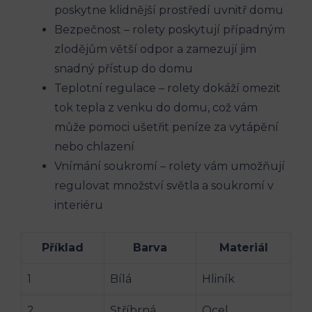
poskytne klidnější prostředí uvnitř domu
Bezpečnost – rolety poskytují případným
zlodějům větší odpor a zamezují jim
snadný přístup do domu
Teplotní regulace – rolety dokáží omezit
tok tepla z venku do domu, což vám
může pomoci ušetřit peníze za vytápění
nebo chlazení
Vnímání soukromí – rolety vám umožňují
regulovat množství světla a soukromí v
interiéru
Příklad
Barva
Materiál
1
Bílá
Hliník
2
Stříbrná
Ocel