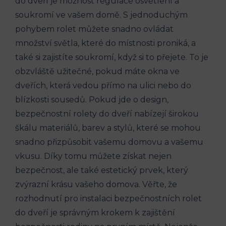
do dveří je možnost regulace osvětlení a
soukromí ve vašem domě. S jednoduchým
pohybem rolet můžete snadno ovládat
množství světla, které do místnosti proniká, a
také si zajistíte soukromí, když si to přejete. To je
obzvláště užitečné, pokud máte okna ve
dveřích, která vedou přímo na ulici nebo do
blízkosti sousedů. Pokud jde o design,
bezpečnostní rolety do dveří nabízejí širokou
škálu materiálů, barev a stylů, které se mohou
snadno přizpůsobit vašemu domovu a vašemu
vkusu. Díky tomu můžete získat nejen
bezpečnost, ale také estetický prvek, který
zvýrazní krásu vašeho domova. Věřte, že
rozhodnutí pro instalaci bezpečnostních rolet
do dveří je správným krokem k zajištění