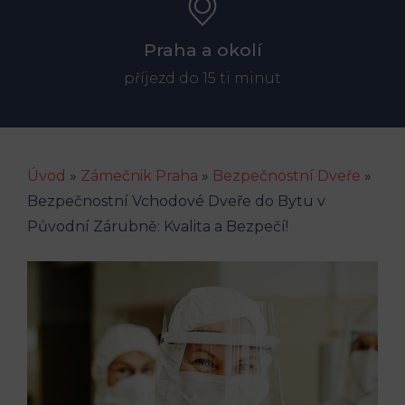
Praha a okolí
příjezd do 15 ti minut
Úvod
»
Zámečnik Praha
»
Bezpečnostní Dveře
»
Bezpečnostní Vchodové Dveře do Bytu v
Původní Zárubně: Kvalita a Bezpečí!