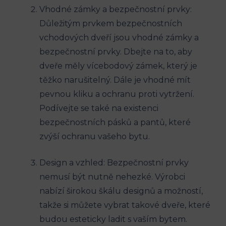
Vhodné zámky a bezpečnostní prvky:
Důležitým ​prvkem bezpečnostních
vchodových dveří jsou vhodné zámky a
bezpečnostní prvky. ⁢Dbejte ⁢na to, aby
dveře měly vícebodový zámek, který je
⁤těžko narušitelný. Dále je vhodné mít
⁤pevnou kliku a ochranu proti ⁤vytržení.
Podívejte ​se také na existenci
⁤bezpečnostních ‍pásků ‍a pantů, které⁤
zvýší ochranu vašeho bytu.
Design a vzhled: Bezpečnostní⁤ prvky
nemusí ⁢být nutně nehezké. Výrobci
nabízí širokou škálu designů a⁤ možností,
takže si můžete vybrat takové dveře, které
budou esteticky ⁣ladit s vaším bytem.