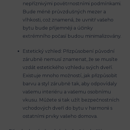
⁣nepříznivými povětrnostními ⁣podmínkami.
Bude méně průvzdušných mezer a
vlhkosti, což znamená, že uvnitř vašeho
bytu bude příjemněji a účinky
extrémního ​počasí‍ budou minimalizovány.
Estetický vzhled: Přizpůsobení‌ původní
zárubně nemusí znamenat, že ​se musíte
vzdát estetického vzhledu⁤ svých dveří.
Existuje mnoho možností,​ jak přizpůsobit
‍barvu a styl zárubně tak, aby odpovídaly
vašemu interiéru⁣ a‍ vašemu osobnímu
vkusu. Můžete si tak užít bezpečnostních‍
vchodových dveří‍ do bytu ‌v harmonii⁤ s ​
ostatními prvky vašeho domova.