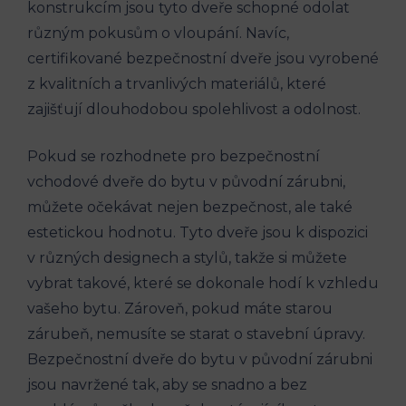
konstrukcím jsou tyto dveře schopné⁤ odolat
různým pokusům o vloupání.‍ Navíc,
certifikované bezpečnostní dveře jsou vyrobené
​z kvalitních a ⁢trvanlivých materiálů, které
zajišťují dlouhodobou spolehlivost a odolnost.
Pokud se rozhodnete pro bezpečnostní
vchodové dveře do bytu v původní zárubni,
můžete⁢ očekávat nejen bezpečnost, ale⁤ také
estetickou hodnotu. Tyto dveře jsou ⁣k dispozici
v různých designech a stylů, takže si můžete
vybrat ‌takové, které se dokonale hodí ‌k vzhledu
vašeho bytu.​ Zároveň, pokud máte starou
zárubeň, nemusíte se starat o stavební úpravy.
Bezpečnostní dveře do bytu v‍ původní zárubni
jsou⁤ navržené tak, aby se snadno a bez