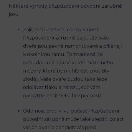
Některé výhody přizpůsobení‍ původní⁤ zárubně
jsou:
Zajištění pevnosti a bezpečnosti:
Přizpůsobení zárubně zajistí, že vaše
dveře jsou pevně namontované⁢ a ‍přiléhají
k okolnímu ⁢rámu.⁤ To znamená, že
nebudou mít žádné volné místo nebo
mezery, které⁢ by mohly být zneužity
zloději. Vaše dveře budou také lépe
odolávat ‍tlaku a nárazu,‍ což vám⁢
poskytne pocit větší bezpečnosti.
Odolnost proti vlivu počasí: Přizpůsobení
⁤původní zárubně může⁤ také zlepšit izolaci
vašich dveří a ochránit vás ⁣před