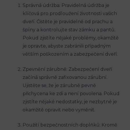
Správná údržba: Pravidelná údržba je
klíčová pro prodloužení životnosti vašich
dveří. Čistěte je pravidelně od prachu a
špíny a kontrolujte ​stav zámku a pantů.
Pokud​ zjistíte nějaké problémy, okamžitě
je‍ opravte, abyste zabránili případným‌
větším poškozením a zabezpečení dveří.
Zpevnění zárubně: Zabezpečení ⁢dveří
začíná správně zafixovanou zárubní.
Ujistěte se, že je zárubně pevně
přichycena⁣ ke zdi⁤ a není povolena. Pokud
zjistíte‌ nějaké nedostatky, je nezbytné je
okamžitě opravit nebo vyměnit.
Použití bezpečnostních doplňků: Kromě