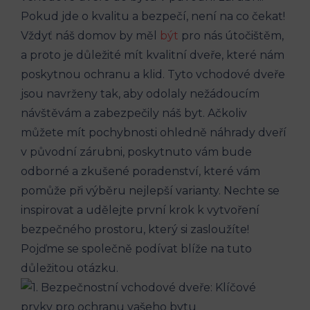
Pokud jde o kvalitu a bezpečí, není na co​ čekat!
Vždyť náš domov by ‌měl
být
pro nás útočištěm,
a⁣ proto je důležité mít kvalitní dveře, které ⁢nám
poskytnou‍ ochranu a klid. Tyto vchodové dveře
jsou navrženy tak, aby odolaly nežádoucím
návštěvám a zabezpečily náš byt. Ačkoliv
můžete mít pochybnosti ohledně ⁤náhrady dveří
v původní zárubni,⁢ poskytnuto vám bude
odborné a zkušené poradenství, které vám​
pomůže při⁤ výběru nejlepší ⁣varianty. Nechte se
‍inspirovat a udělejte první krok k⁣ vytvoření
bezpečného prostoru, ⁤který si zasloužíte!
Pojďme se‍ společně podívat blíže na tuto
důležitou otázku.