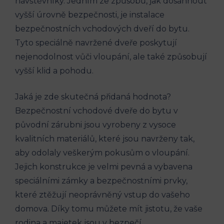
návštěvníky. Jedním ze způsobů, jak dosáhnout
vyšší úrovně bezpečnosti, je instalace
bezpečnostních vchodových dveří do bytu.
Tyto speciálně navržené dveře poskytují⁢
nejenodolnost vůči vloupání, ale také způsobují
vyšší klid ‌a ⁢pohodu.
Jaká je zde skutečná přidaná hodnota? ​
Bezpečnostní vchodové dveře ​do bytu v
původní zárubni jsou vyrobeny z vysoce
kvalitních materiálů, které ⁤jsou navrženy tak,
aby odolaly veškerým pokusům o vloupání.
Jejich konstrukce je velmi pevná a vybavena
‌speciálními zámky a bezpečnostními prvky,
které ztěžují⁤ neoprávněný vstup do vašeho
domova. Díky tomu můžete mít jistotu, že vaše
rodina a majetek jsou v bezpečí.