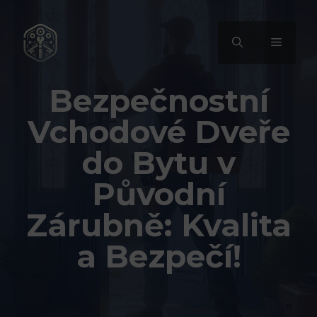
Přeskočit
na
MENU
obsah
Bezpečnostní
Vchodové Dveře
do Bytu v
Původní
Zárubně: Kvalita
a Bezpečí!