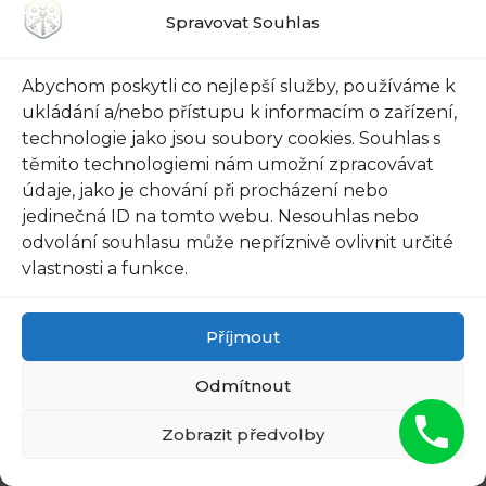
8. ⁣Instalace‌ a údržba:
Spravovat Souhlas
Důležité kroky ‍pro
Abychom poskytli co nejlepší služby, používáme k
zajištění bezpečnosti
ukládání a/nebo přístupu k informacím o zařízení,
technologie jako jsou soubory cookies. Souhlas s
vašich vchodových ⁣dveří
těmito technologiemi nám umožní zpracovávat
údaje, jako je chování při procházení nebo
Po úspěšné instalaci vašich ‍nových​
jedinečná ID na tomto webu. Nesouhlas nebo
odvolání souhlasu může nepříznivě ovlivnit určité
bezpečnostních​ vchodových dveří je důležité
vlastnosti a funkce.
provést několik kroků, abyste‍ zajistili jejich
trvanlivost a spolehlivou funkčnost. Následující
rady​ vám pomohou udržet⁢ vaše dveře v
Příjmout
optimálním stavu a zvýšit jejich bezpečnost:
Odmítnout
Pravidelné čištění: Prach, nečistoty a špína
Zobrazit předvolby
se mohou usazovat na‍ povrchu vašich
dveří⁣ a zámků.​ Pravidelné čištění je