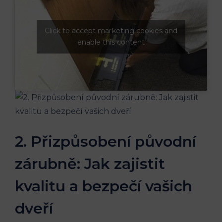
Click to accept marketing cookies and
enable this content
2. Přizpůsobení původní
zárubně: Jak⁢ zajistit
kvalitu a bezpečí ⁣vašich
‍dveří