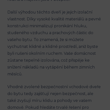
Další výhodou těchto dveří je jejich izolační
vlastnost. Díky vysoké kvalitě​ materiálů a pevné
konstrukci minimalizují⁢ pronikání hluku,
studeného vzduchu a prachových částic do
vašeho bytu. To znamená, že si můžete
vychutnat klidné a klidné prostředí, ‌aniž byste
byli ⁢rušeni okolním ruchem. Vaše domácnost
zůstane tepelně izolována,‌ což‍ přispěje ke
snížení‍ nákladů na vytápění ​během zimních
měsíců.
Vhodně zvolené ⁣bezpečnostní⁣ vchodové dveře
do bytu tedy zajišťují nejen ‍bezpečnost, ale
také zvyšují ​míru klidu a‌ pohody ve vašem
domově. Pokud hledáte trvalé ⁢řešení pro