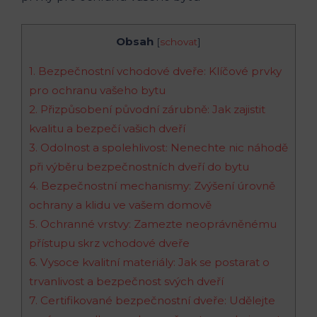
Obsah
[
schovat
]
1. Bezpečnostní vchodové dveře: Klíčové prvky
pro‍ ochranu ‌vašeho bytu
2. Přizpůsobení původní zárubně: Jak⁢ zajistit
kvalitu a bezpečí ⁣vašich ‍dveří
3.​ Odolnost a​ spolehlivost: Nenechte nic náhodě
při výběru bezpečnostních dveří do bytu
4. Bezpečnostní mechanismy: Zvýšení úrovně
ochrany‍ a klidu ve vašem domově
5. Ochranné ⁢vrstvy: Zamezte neoprávněnému
přístupu skrz​ vchodové ⁣dveře
6. Vysoce kvalitní materiály: Jak se postarat o
trvanlivost a​ bezpečnost⁤ svých dveří
7. Certifikované bezpečnostní dveře: Udělejte