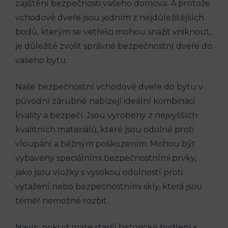
zajištění bezpečnosti vašeho domova. A protože
vchodové dveře jsou jedním z nejdůležitějších
bodů, kterým se vetřelci mohou snažit ⁤vniknout,
je‍ důležité zvolit správné bezpečnostní ⁣dveře do
vašeho bytu.
Naše bezpečnostní vchodové dveře ‍do bytu v
původní ‌zárubně nabízejí ideální kombinaci
‍kvality a ‌bezpečí. Jsou vyrobeny z nejvyšších
kvalitních materiálů, které jsou odolné proti
vloupání a běžným poškozením. ‍Mohou být
vybaveny speciálními bezpečnostními prvky,
jako jsou​ vložky s vysokou odolností ‌proti
vytažení nebo bezpečnostními skly, která jsou
téměř nemožné rozbit.
Navíc, pokud máte starší‌ historické bydlení s⁤