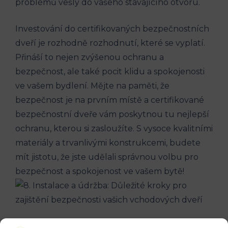
‍problémů ‌vešly do vašeho stávajícího otvoru.
Investování do certifikovaných bezpečnostních
dveří je rozhodně rozhodnutí,⁣ které se vyplatí.
Přináší to nejen zvýšenou ⁣ochranu a
bezpečnost, ale také pocit klidu a ⁣spokojenosti
ve vašem bydlení. Mějte na paměti, ‍že
bezpečnost je na prvním místě a certifikované‍
bezpečnostní dveře vám poskytnou ⁤tu nejlepší
ochranu, kterou⁣ si zasloužíte. S vysoce kvalitními⁣
materiály a trvanlivými konstrukcemi, budete
mít jistotu, že jste udělali správnou volbu pro
‌bezpečnost a spokojenost ve vašem bytě!