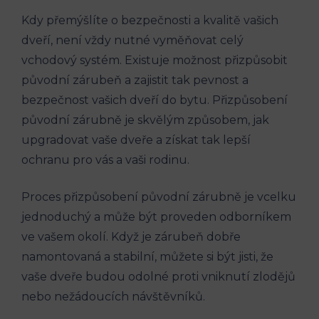
Kdy přemýšlíte⁢ o bezpečnosti⁢ a kvalitě vašich
dveří, není vždy nutné vyměňovat celý
vchodový systém. Existuje možnost přizpůsobit
původní zárubeň a zajistit tak pevnost a‌
bezpečnost vašich dveří⁢ do bytu.‌ Přizpůsobení
původní zárubně je ⁢skvělým způsobem, jak
upgradovat vaše dveře‍ a⁤ získat tak lepší
ochranu pro vás ​a ⁣vaši rodinu.
Proces přizpůsobení původní zárubně je ‍vcelku
jednoduchý a může být proveden odborníkem
⁢ve vašem okolí.⁤ Když je zárubeň dobře
namontovaná a​ stabilní, ​můžete si být jisti, že
vaše ​dveře budou odolné proti vniknutí zlodějů
⁢nebo nežádoucích návštěvníků.