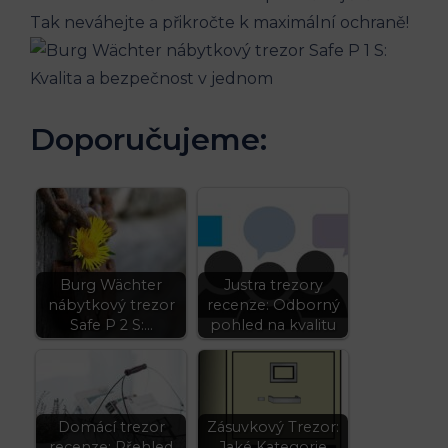
Tak neváhejte a přikročte k maximální ochraně!
Doporučujeme:
Burg Wächter
Justra trezory
nábytkový trezor
recenze: Odborný
Safe P 2 S:…
pohled na kvalitu
Domácí trezor
Zásuvkový Trezor:
recenze: Přehled
Jaké Kategorie