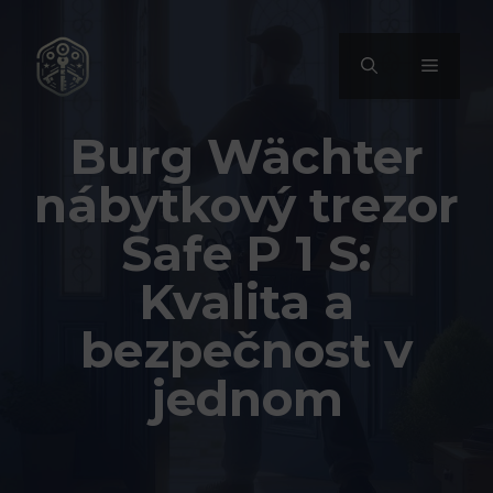
Přeskočit
na
MENU
obsah
Burg Wächter
nábytkový trezor
Safe P 1 S:
Kvalita a
bezpečnost v
jednom