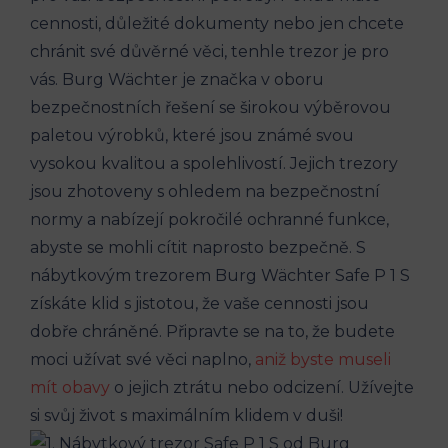
cennosti, důležité dokumenty nebo jen chcete
chránit své důvěrné věci, tenhle trezor je pro
vás. Burg Wächter je značka v oboru
bezpečnostních řešení se širokou výběrovou
paletou výrobků, které jsou známé svou
vysokou kvalitou a spolehlivostí. Jejich trezory
jsou zhotoveny s ohledem na bezpečnostní
normy a nabízejí pokročilé ochranné funkce,
abyste se mohli cítit naprosto bezpečně. S
nábytkovým trezorem Burg Wächter Safe P 1 S
získáte klid s jistotou, že vaše cennosti jsou
dobře chráněné. Připravte se na to, že budete
moci užívat své věci naplno,
aniž byste museli
mít obavy
o jejich ztrátu nebo odcizení. Užívejte
si svůj život s maximálním klidem v duši!