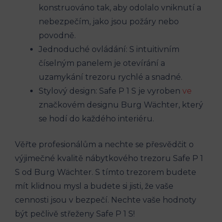
konstruováno tak, aby odolalo vniknutí a
nebezpečím, jako jsou požáry nebo
povodně.
Jednoduché ovládání: S intuitivním
číselným panelem je otevírání a
uzamykání trezoru rychlé a snadné.
Stylový design: Safe P 1 S je vyroben
ve
značkovém designu Burg Wächter, který
se hodí do každého interiéru.
Věřte profesionálům a nechte se přesvědčit o
výjimečné kvalitě nábytkového trezoru Safe P 1
S od Burg Wächter. S tímto trezorem budete
mít klidnou mysl a budete si jisti, že vaše
cennosti jsou v bezpečí. Nechte vaše hodnoty
být pečlivě střeženy Safe P 1 S!