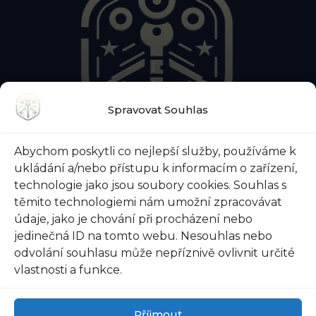
Spravovat Souhlas
O NÁS
KONTAKTY
BLOG
Abychom poskytli co nejlepší služby, používáme k
O ZÁMEČNICKÉ POHOTOVOSTI
ukládání a/nebo přístupu k informacím o zařízení,
O ZABEZPEČENÍ DVEŘÍ
VŠE O TREZORECH
technologie jako jsou soubory cookies. Souhlas s
těmito technologiemi nám umožní zpracovávat
údaje, jako je chování při procházení nebo
jedinečná ID na tomto webu. Nesouhlas nebo
odvolání souhlasu může nepříznivě ovlivnit určité
@ 2026 Zámečnictví-svoboda.cz |
Ochrana osobních
vlastnosti a funkce.
údajů
|
Všeobecné obchodní podmínky
Příjmout