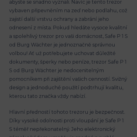
abyste se snadno vyznali. Navíc je tento trezor
vybaven připevněním na zeď nebo podlahu, což
zajistí další vrstvu ochrany a zabrání jeho
odnesení z místa. Pokud hledáte vysoce kvalitní
a spolehlivý trezor pro vaši domácnost, Safe P 1 S
od Burg Wächter je jednoznačně správnou
volbou! Ať už potřebujete uchovat důležité
dokumenty, šperky nebo peníze, trezor Safe P 1
S od Burg Wächter je nedocenitelným
pomocníkem při zajištění vašich cenností. Svižný
design a jednoduché použití podtrhují kvalitu,
kterou tato značka vždy nabízí.
Hlavní předností tohoto trezoru je bezpečnost.
Díky vysoké odolnosti proti vloupání je Safe P 1
S téměř nepřekonatelný. Jeho elektronický