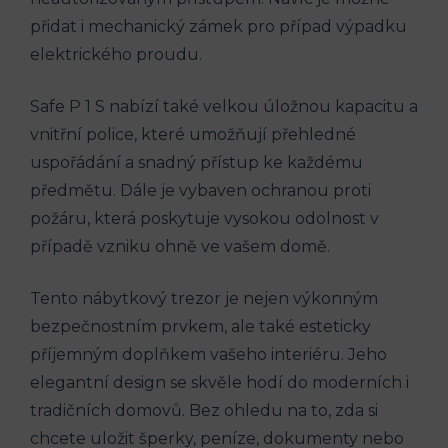
přidat i mechanický zámek pro případ výpadku
elektrického proudu.
Safe P 1 S nabízí také velkou úložnou kapacitu a
vnitřní police, které umožňují přehledné
uspořádání a snadný přístup ke každému
předmětu. Dále je vybaven ochranou proti
požáru, která poskytuje vysokou odolnost v
případě vzniku ohně ve vašem domě.
Tento nábytkový trezor je nejen výkonným
bezpečnostním prvkem, ale také esteticky
příjemným doplňkem vašeho interiéru. Jeho
elegantní design se skvěle hodí do moderních i
tradičních domovů. Bez ohledu na to, zda si
chcete uložit šperky, peníze, dokumenty nebo