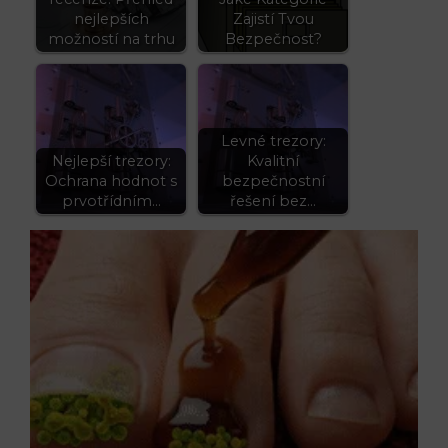
nejlepších
Zajistí Tvou
možností na trhu
Bezpečnost?
Levné trezory:
Nejlepší trezory:
Kvalitní
Ochrana hodnot s
bezpečnostní
prvotřídním…
řešení bez…