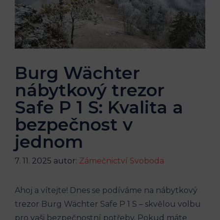
Burg Wächter
nábytkový trezor
Safe P 1 S: Kvalita a
bezpečnost v
jednom
7. 11. 2025
autor:
Zámečnictví Svoboda
Ahoj a vítejte! Dnes se podíváme na nábytkový
trezor Burg Wächter Safe P 1 S – skvělou volbu
pro vaši bezpečnostní potřeby. Pokud máte