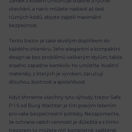
zámek s kódem umožňuje snadné a rychlé
otevírání, a navíc můžete nastavit až šest
různých kódů, abyste zajistili maximální
bezpečnost.
Tento trezor je také skvělým doplňkem do
každého interiéru. Jeho elegantní a kompaktní
design se bez problémů veškerým stylům, takže
snadno zapadne kamkoliv ho umístíte. Kvalitní
materiály, z kterých je vyroben, zaručují
dlouhou životnost a spolehlivost.
Když shrneme všechny tyto výhody, trezor Safe
P 1 S od Burg Wächter je tím pravým řešením
pro vaše bezpečnostní potřeby. Nezapomeňte,
že ochrana vašich cenností je důležitá a s tímto
trezorem to můžete mít kompletně zajištěné.