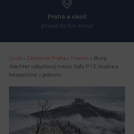
Praha a okolí
příjezd do 15 ti minut
Úvod
»
Zámečnik Praha
»
Trezory
»
Burg
Wächter nábytkový trezor Safe P 1 S: Kvalita a
bezpečnost v jednom