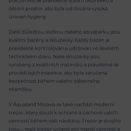
pracovníků se pravidelně stará o dezinfekci a
čištění prostor, aby byla udržována vysoká
úroveň hygieny.
Další důležitou složkou našeho aquaparku jsou
kvalitní bazény a skluzavky. Každý bazén je
pravidelně kontrolován a udržován ve skvělém
technickém stavu. Naše skluzavky jsou
vyrobeny z kvalitních materiálů a pravidelně se
provádí jejich inspekce, aby byla zaručena
bezpečnost během vašeho zábavného
okamžiku.
V Aqualand Moravia se také nachází moderní
trezor, který slouží k ochraně a úschově vašich
cenností během vaší návštěvy. Trezor je dvojího
typu – malý trezor určený pro menší cennosti a