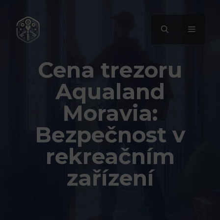
Přeskočit
na
MENU
obsah
Cena trezoru
Aqualand
Moravia:
Bezpečnost v
rekreačním
zařízení