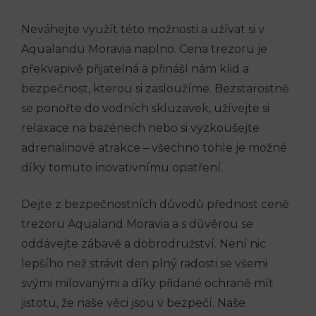
Neváhejte využít této možnosti a užívat si v
Aqualandu Moravia naplno. Cena trezoru je
překvapivě přijatelná a přináší nám klid a
bezpečnost, kterou si zasloužíme. Bezstarostně
se ponořte do vodních skluzavek, užívejte si
relaxace na bazénech nebo si vyzkoušejte
adrenalinové atrakce – všechno tohle je možné
díky tomuto inovativnímu opatření.
Dejte z bezpečnostních důvodů přednost ceně
trezoru Aqualand Moravia a s důvěrou se
oddávejte zábavě a dobrodružství. Není nic
lepšího než strávit den plný radosti se všemi
svými milovanými a díky přidané ochraně mít
jistotu, že naše věci jsou v bezpečí. Naše