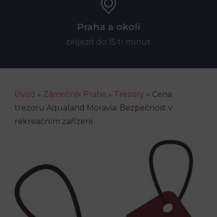
Praha a okolí
příjezd do 15 ti minut
Úvod
»
Zámečnik Praha
»
Trezory
»
Cena
trezoru Aqualand Moravia: Bezpečnost v
rekreačním zařízení