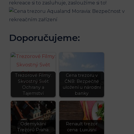
rekreace si to zasluhuje, zasloužíme si to!
Doporučujeme:
Trezorové Filmy:
Cena trezoru v
Skvostný Svět
ČNB: Bezpečné
Ochrany a
uložení u národní
Tajemství
banky
Odemykání
Renault trezor
Trezorů Praha:
cena: Luxusní