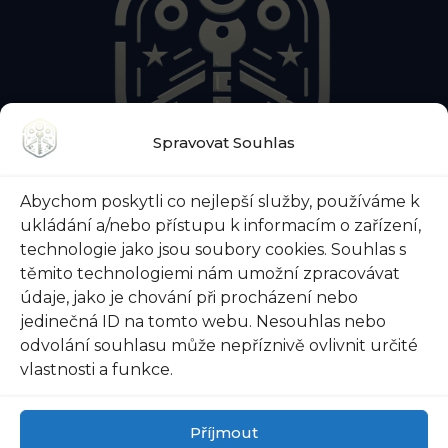
Spravovat Souhlas
O NÁS
KONTAKTY
BLOG
Abychom poskytli co nejlepší služby, používáme k
O ZÁMEČNICKÉ POHOTOVOSTI
ukládání a/nebo přístupu k informacím o zařízení,
O ZABEZPEČENÍ DVEŘÍ
VŠE O TREZORECH
technologie jako jsou soubory cookies. Souhlas s
těmito technologiemi nám umožní zpracovávat
údaje, jako je chování při procházení nebo
jedinečná ID na tomto webu. Nesouhlas nebo
odvolání souhlasu může nepříznivě ovlivnit určité
@ 2026 Zámečnictví-svoboda.cz |
Ochrana osobních
vlastnosti a funkce.
údajů
|
Všeobecné obchodní podmínky
Příjmout