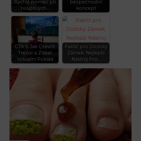
Rychlá pomoc při
bezpečnostní
nouzových…
koncept
GTA 5: Jak Otevřít
Paklíč pro Dozický
Trezor a Získat
Zámek: Nejlepší
Virtuální Poklad
Nástroj Pro…