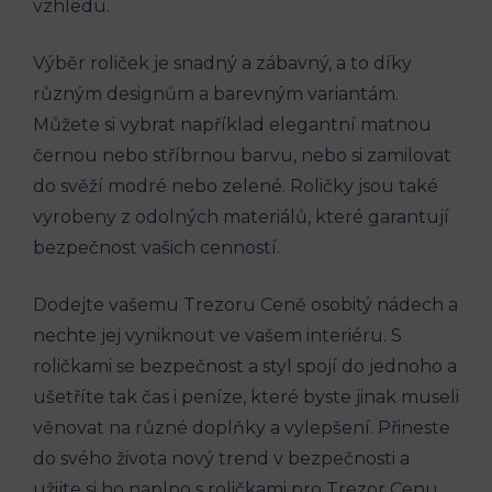
vzhledu.
Výběr roliček je snadný a zábavný, a to díky
různým designům a barevným variantám.
Můžete si vybrat například elegantní matnou
černou nebo stříbrnou barvu, nebo si zamilovat
do svěží modré nebo zelené. Roličky jsou také
vyrobeny z odolných materiálů, které garantují
bezpečnost vašich cenností.
Dodejte vašemu Trezoru Ceně osobitý nádech a
nechte jej vyniknout ve vašem interiéru. S
roličkami se bezpečnost a styl spojí do jednoho a
ušetříte tak čas i peníze, které byste jinak museli
věnovat na různé doplňky a vylepšení. Přineste
do svého života nový trend v bezpečnosti a
užijte si ho naplno s roličkami pro Trezor Cenu.