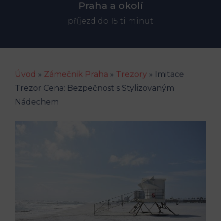
Praha a okolí
příjezd do 15 ti minut
Úvod
»
Zámečnik Praha
»
Trezory
»
Imitace
Trezor Cena: Bezpečnost s Stylizovaným
Nádechem