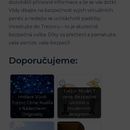
dozvěděli přínosné informace a že se vás dotkl.
Vždy dbajte na bezpečnost svých virtuálních
peněz a nedejte se uchlácholit padělky.
Investujte do Trezoru – to je skutečně
bezpečná volba. Díky za přečtení a pamatujte,
vaše peníze, vaše bezpečí!
Doporučujeme:
Trezor Model T
Imitace Vůně
cena: Bezpečné
Trezor Cena: Kvalita
úložiště s
s Nádechem
moderním
Originality
designem