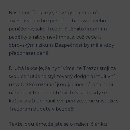
Naše první lekce je, že vždy je moudré
investovat do bezpečného hardwarového
peněženky jako Trezor. S těmito fintelními
padělky si nikdy nevšimnete, což vede k
obrovským rizikům. Bezpečnost by měla vždy
předcházet ceně!
Druhá lekce je, že nyní víme, že Trezor stojí za
svou cenu! Jeho stylizovaný design a intuitivní
uživatelské rozhraní jsou jedinečné, a to není
náhoda. V těchto obtížných časech, kdy se
každý snaží uchránit své peníze, jsme si jistí, že s
Trezorem budete v bezpečí.
Takže, doufáme, že jste se o našem článku