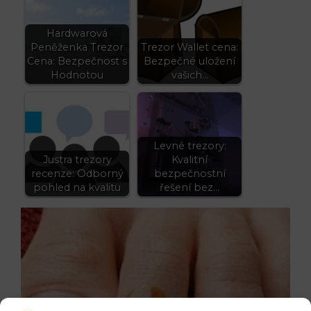
Hardwarová
Peněženka Trezor
Trezor Wallet cena:
Cena: Bezpečnost s
Bezpečné uložení
Hodnotou
vašich…
Levné trezory:
Justra trezory
Kvalitní
recenze: Odborný
bezpečnostní
pohled na kvalitu
řešení bez…