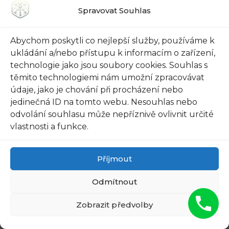
Spravovat Souhlas
Abychom poskytli co nejlepší služby, používáme k
ukládání a/nebo přístupu k informacím o zařízení,
technologie jako jsou soubory cookies. Souhlas s
těmito technologiemi nám umožní zpracovávat
údaje, jako je chování při procházení nebo
FUNGUS IS A PARASITE, AND
jedinečná ID na tomto webu. Nesouhlas nebo
IT DIES FROM A DROP OF
odvolání souhlasu může nepříznivě ovlivnit určité
vlastnosti a funkce.
PLAIN...
Příjmout
Odmítnout
Zobrazit předvolby