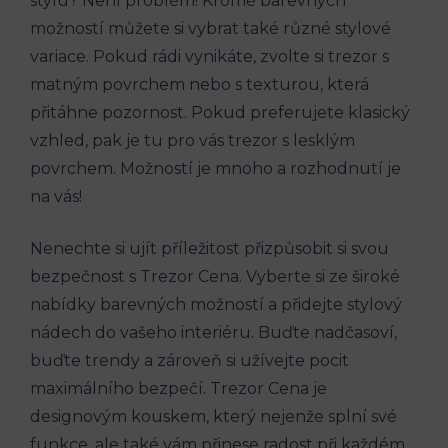
stylu? Není problém! Kromě barevných
možností můžete si vybrat také různé stylové
variace. Pokud rádi vynikáte, zvolte si trezor s
matným povrchem nebo s texturou, která
přitáhne pozornost. Pokud preferujete klasický
vzhled, pak je tu pro vás trezor s lesklým
povrchem. Možností je mnoho a rozhodnutí je
na vás!
Nenechte si ujít příležitost přizpůsobit si svou
bezpečnost s Trezor Cena. Vyberte si ze široké
nabídky barevných možností a přidejte stylový
nádech do vašeho interiéru. Buďte nadčasoví,
buďte trendy a zároveň si užívejte pocit
maximálního bezpečí. Trezor Cena je
designovým kouskem, který nejenže splní své
funkce, ale také vám přinese radost při každém