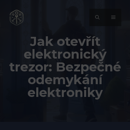
Přeskočit
na
MENU
obsah
Jak otevřít
elektronický
trezor: Bezpečné
odemykání
elektroniky