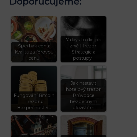
Doporučujeme:
7 days to die jak
Šperhák cena:
zničit trezor:
Kvalita za férovou
Strategie a
cenu
postupy…
Jak nastavit
hotelový trezor:
Fungování Bitcoin
Průvodce
Trezoru:
bezpečným
Bezpečnost S…
úložištěm