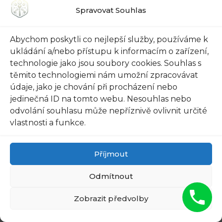
Spravovat Souhlas
Abychom poskytli co nejlepší služby, používáme k
ukládání a/nebo přístupu k informacím o zařízení,
Rubriky
Trezory
,
Zámečnik Praha
technologie jako jsou soubory cookies. Souhlas s
těmito technologiemi nám umožní zpracovávat
Nejlevnější Autozámečnická Pohotovost
údaje, jako je chování při procházení nebo
Praha 1 – Rychlý příjezd do 13 minut!
jedinečná ID na tomto webu. Nesouhlas nebo
Zablokované Dveře v Praze 21? Okamžitá
odvolání souhlasu může nepříznivě ovlivnit určité
Podpora na 722 135 007 ☎️
vlastnosti a funkce.
Napsat komentář
Příjmout
Komentář
Odmítnout
Zobrazit předvolby