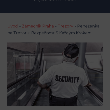
Úvod
»
Zámečnik Praha
»
Trezory
»
Peněženka
na Trezoru: Bezpečnost S Každým Krokem