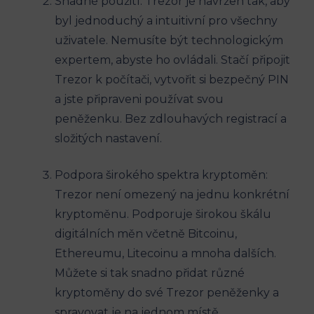
Snadné použití: Trezor je navržen tak, aby
byl jednoduchý a intuitivní pro všechny
uživatele. Nemusíte být technologickým
expertem, abyste ho ovládali. Stačí připojit
Trezor k počítači, vytvořit si bezpečný PIN
a jste připraveni používat svou
peněženku. Bez zdlouhavých registrací a
složitých nastavení.
Podpora širokého spektra kryptoměn:
Trezor není omezený na jednu konkrétní
kryptoměnu. Podporuje širokou škálu
digitálních měn včetně Bitcoinu,
Ethereumu, Litecoinu a mnoha dalších.
Můžete si tak snadno přidat různé
kryptoměny do své Trezor peněženky a
spravovat je na jednom místě.