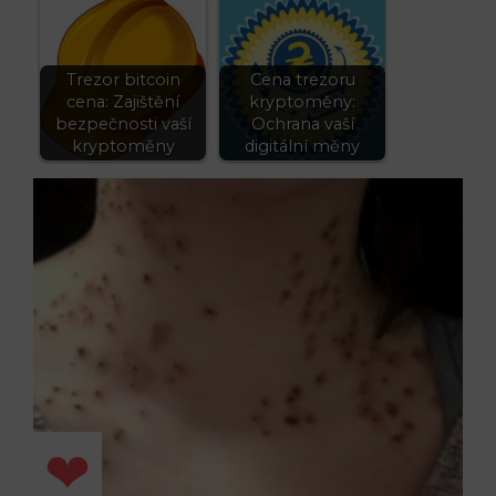
Trezor bitcoin
Cena trezoru
cena: Zajištění
kryptoměny:
bezpečnosti vaší
Ochrana vaší
kryptoměny
digitální měny