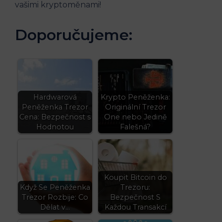
vašimi kryptoměnami!
Doporučujeme:
Hardwarová
Krypto Peněženka:
Peněženka Trezor
Originální Trezor
Cena: Bezpečnost s
One nebo Jedině
Hodnotou
Falešná?
Koupit Bitcoin do
Když Se Peněženka
Trezoru:
Trezor Rozbije: Co
Bezpečnost S
Dělat v…
Každou Transakcí