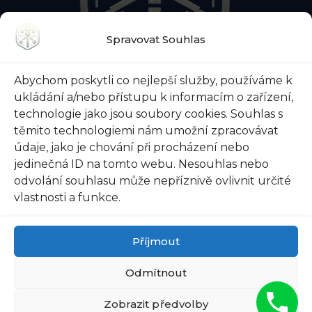
Spravovat Souhlas
O NÁS
KONTAKTY
BLOG
Abychom poskytli co nejlepší služby, používáme k
O ZÁMEČNICKÉ POHOTOVOSTI
ukládání a/nebo přístupu k informacím o zařízení,
O ZABEZPEČENÍ DVEŘÍ
VŠE O TREZORECH
technologie jako jsou soubory cookies. Souhlas s
těmito technologiemi nám umožní zpracovávat
údaje, jako je chování při procházení nebo
jedinečná ID na tomto webu. Nesouhlas nebo
odvolání souhlasu může nepříznivě ovlivnit určité
@ 2026 Zámečnictví-svoboda.cz |
Ochrana osobních
vlastnosti a funkce.
údajů
|
Všeobecné obchodní podmínky
Příjmout
Odmítnout
AI Editorial Policy
Zobrazit předvolby