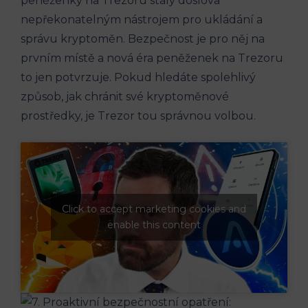
peněženky na Trezoru staly doslova
nepřekonatelným nástrojem pro ukládání a
správu kryptoměn. Bezpečnost je pro něj na
prvním místě a nová éra peněženek na Trezoru
to jen potvrzuje. Pokud hledáte spolehlivý
způsob, jak chránit své kryptoměnové
prostředky, je Trezor tou správnou volbou.
Click to accept marketing cookies and
enable this content