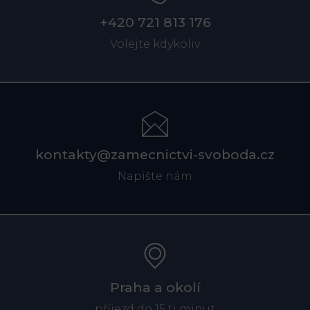
+420 721 813 176
Volejte kdykoliv
kontakty@zamecnictvi-svoboda.cz
Napište nám
Praha a okolí
příjezd do 15 ti minut