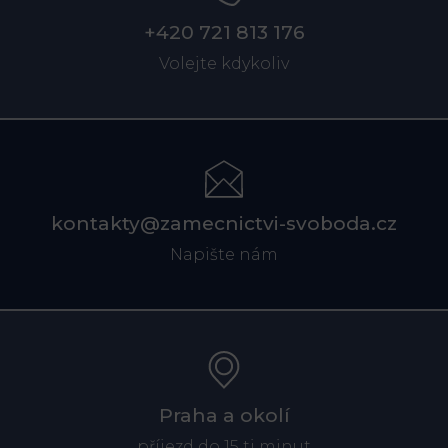
+420 721 813 176
Volejte kdykoliv
kontakty@zamecnictvi-svoboda.cz
Napište nám
Praha a okolí
příjezd do 15 ti minut