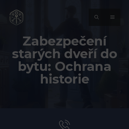
Přeskočit
na
MENU
obsah
Zabezpečení
starých dveří do
bytu: Ochrana
historie