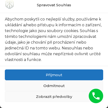
Spravovat Souhlas
Abychom poskytli co nejlepší služby, používáme k
Investice do zabezpečení
ukládání a/nebo přístupu k informacím o zařízení,
technologie jako jsou soubory cookies. Souhlas s
starých dveří:
těmito technologiemi nám umožní zpracovávat
údaje, jako je chování při procházení nebo
Dlouhodobá ochrana a
jedinečná ID na tomto webu. Nesouhlas nebo
odvolání souhlasu může nepříznivě ovlivnit určité
zachování historického
vlastnosti a funkce.
ducha bytu
Příjmout
Staří bytoví dveře mají své kouzlo a historii,
Odmítnout
kterou si zasloužíme respektovat a chránit.
Zobrazit předvolby
Nicméně, časem mohou tyto dveře ztratit svou
původní pevnost a zabezpečení, což je