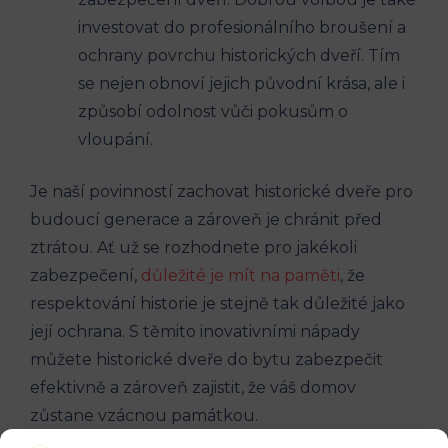
investovat do profesionálního broušení a
ochrany povrchu historických dveří. Tím
se nejen obnoví jejich původní krása, ale i
způsobí odolnost vůči pokusům o
vloupání.
Je naší povinností zachovat historické dveře pro
budoucí generace a zároveň je chránit před
ztrátou. Ať už se rozhodnete pro jakékoli
zabezpečení,
důležité je mít na paměti
, že
respektování historie je stejně tak důležité jako
její ochrana. S těmito inovativními nápady
můžete historické dveře do bytu zabezpečit
efektivně a zároveň zajistit, že váš domov
zůstane vzácnou památkou.