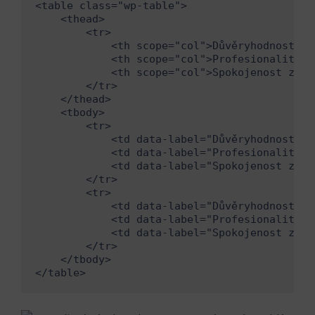
<table class="wp-table">

    <thead>

        <tr>

            <th scope="col">Důvěryhodnost</th
            <th scope="col">Profesionalita</t
            <th scope="col">Spokojenost zákaz
        </tr>

    </thead>

    <tbody>

        <tr>

            <td data-label="Důvěryhodnost">D
            <td data-label="Profesionalita">
            <td data-label="Spokojenost záka
        </tr>

        <tr>

            <td data-label="Důvěryhodnost">L
            <td data-label="Profesionalita">
            <td data-label="Spokojenost záka
        </tr>

    </tbody>

</table>