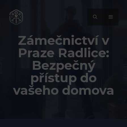
Přeskočit
na
MENU
obsah
Zámečnictví v
Praze Radlice:
Bezpečný
přístup do
vašeho domova