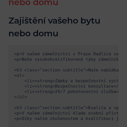
nebo domu
Zajištění vašeho bytu
nebo domu
<p>V našem zámečnictví v Praze Radlice se sp
<p>Naše vysokokvalifikované týmy zámečníků m
<h3 class="section-subtitle">Naše nabídka slu
<ul>

    <li><strong>Zámky a bezpečnostní systémy
    <li><strong>Bezpečnostní konzultace</str
    <li><strong>24/7 pohotovostní služba</st
</ul>

<h3 class="section-subtitle">Kvalita a spoleh
<p>V našem zámečnictví klade osobní přístup 
<p>Díky našim zkušenostem a kvalifikaci jsme