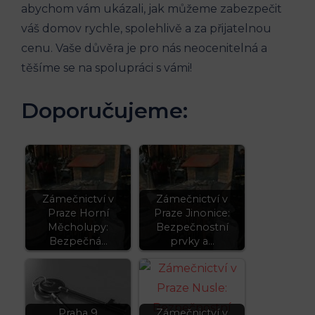
abychom vám ukázali, jak můžeme zabezpečit
váš domov rychle, spolehlivě a za přijatelnou
cenu. Vaše důvěra je pro nás neocenitelná a
těšíme se na spolupráci s vámi!
Doporučujeme:
Zámečnictví v
Zámečnictví v
Praze Horní
Praze Jinonice:
Měcholupy:
Bezpečnostní
Bezpečná…
prvky a…
Praha 9
Zámečnictví v