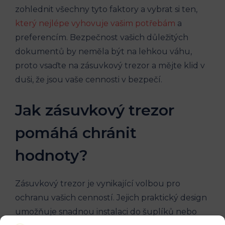
zohlednit všechny tyto faktory a vybrat si ten,
který nejlépe vyhovuje vašim potřebám
a
preferencím. Bezpečnost vašich důležitých
dokumentů by neměla být na lehkou váhu,
proto vsaďte na zásuvkový trezor a mějte klid v
duši, že jsou vaše cennosti v bezpečí.
Jak zásuvkový trezor
pomáhá chránit
hodnoty?
Zásuvkový trezor je vynikající volbou pro
ochranu vašich cenností. Jejich praktický design
umožňuje snadnou instalaci do šuplíků nebo