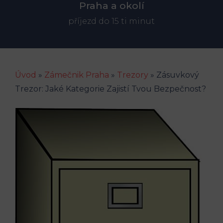
Praha a okolí
příjezd do 15 ti minut
Úvod
»
Zámečnik Praha
»
Trezory
»
Zásuvkový
Trezor: Jaké Kategorie Zajistí Tvou Bezpečnost?