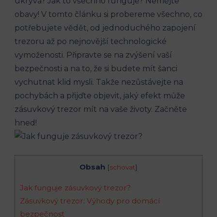
ukrývá? Jak to všechno funguje? Nemějte
obavy! V tomto článku si probereme všechno, co
potřebujete vědět, od jednoduchého zapojení
trezoru až po nejnovější technologické
vymoženosti. Připravte se na zvýšení vaší
bezpečnosti a na to, že si budete mít šanci
vychutnat klid mysli. Takže nezůstávejte na
pochybách a přijďte objevit, jaký efekt může
zásuvkový trezor mít na vaše životy. Začněte
hned!
Obsah
[
schovat
]
Jak funguje zásuvkový trezor?
Zásuvkový trezor: Výhody pro domácí
bezpečnost