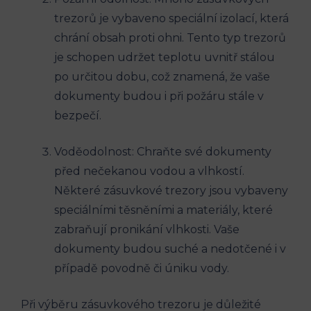
trezorů je vybaveno speciální izolací, která
chrání obsah proti ohni. Tento typ trezorů
je schopen udržet teplotu uvnitř stálou
po určitou dobu, což znamená, že vaše
dokumenty budou i při požáru stále v
bezpečí.
Voděodolnost: Chraňte své dokumenty
před nečekanou vodou a vlhkostí.
Některé zásuvkové trezory jsou vybaveny
speciálními těsněními a materiály, které
zabraňují pronikání vlhkosti. Vaše
dokumenty budou suché a nedotčené i v
případě povodně či úniku vody.
Při výběru zásuvkového trezoru je důležité