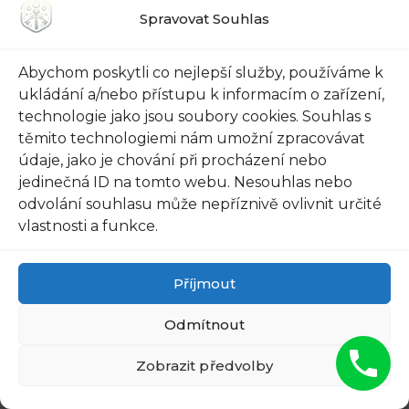
skříní, což znamená, že můžete mít své hodnoty
Spravovat Souhlas
vždy na dosah ruky. Ale jaké kategorie zajistí
tvou bezpečnost?
Abychom poskytli co nejlepší služby, používáme k
ukládání a/nebo přístupu k informacím o zařízení,
Odolnost proti vloupání: Zásuvkové
technologie jako jsou soubory cookies. Souhlas s
trezory jsou vyrobeny z pevných a
těmito technologiemi nám umožní zpracovávat
odolných materiálů, které odolávají
údaje, jako je chování při procházení nebo
pokusům o vloupání. Mají pevné zámky a
jedinečná ID na tomto webu. Nesouhlas nebo
mechanismy zabezpečení, aby omezily
odvolání souhlasu může nepříznivě ovlivnit určité
vlastnosti a funkce.
přístup neoprávněným osobám. Takže
můžete mít jistotu, že vaše cennosti jsou v
bezpečí před zloději.
Příjmout
Odmítnout
Ohebnost: Zásuvkové trezory jsou
navrženy tak, aby se vejít do různých typů
Zobrazit předvolby
šuplíků a skříní. To znamená, že můžete
zvolit trezor, který se přizpůsobí vašim