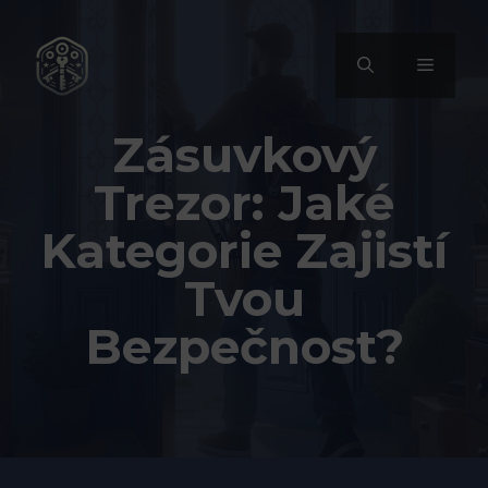
Přeskočit
na
MENU
obsah
Zásuvkový
Trezor: Jaké
Kategorie Zajistí
Tvou
Bezpečnost?