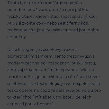
Tento typ trezorů umožňuje snadné a
pohodlné používání, protože není potřeba
fyzicky otáčet klíčem, stačí zadat správný kód.
Ať už si zvolíte čtyři- nebo šesticiferný kód,
můžete se cítit jistě, že vaše cennosti jsou dobře
chráněny.
Další kategorií je zásuvkový trezor s
biometrickým zámkem. Tento trezor využívá
moderní technologii rozpoznání otisku prstu,
čímž zajišťuje maximální bezpečnost. Vše, co
musíte udělat, je položit prst na čtečku a trezor
se otevře. Tato technologie je velmi spolehlivá a
těžko obejitelná, což z ní dělá skvělou volbu pro
ty, kteří chtějí mít absolutní jistotu, že jejich
cennosti jsou v bezpečí.