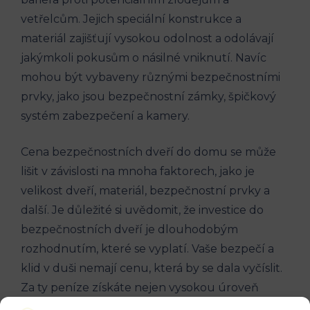
vetřelcům. Jejich speciální konstrukce a
materiál zajišťují vysokou odolnost a odolávají
jakýmkoli pokusům o násilné vniknutí. Navíc
mohou být vybaveny různými bezpečnostními
prvky, jako jsou bezpečnostní zámky, špičkový
systém zabezpečení a kamery.
Cena bezpečnostních dveří do domu se může
lišit v závislosti na mnoha faktorech, jako je
velikost dveří, materiál, bezpečnostní prvky a
další. Je důležité si uvědomit, že investice do
bezpečnostních dveří je dlouhodobým
rozhodnutím, které se vyplatí. Vaše bezpečí a
klid v duši nemají cenu, která by se dala vyčíslit.
Za ty peníze získáte nejen vysokou úroveň
ochrany, ale také pocit bezpečí pro vás a vaši