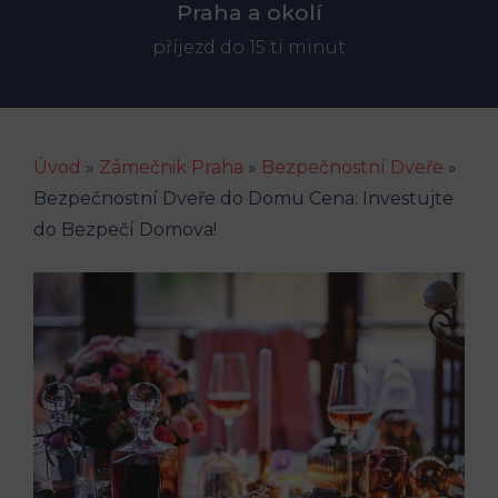
Praha a okolí
příjezd do 15 ti minut
Úvod
»
Zámečnik Praha
»
Bezpečnostní Dveře
»
Bezpečnostní Dveře do Domu Cena: Investujte
do Bezpečí Domova!