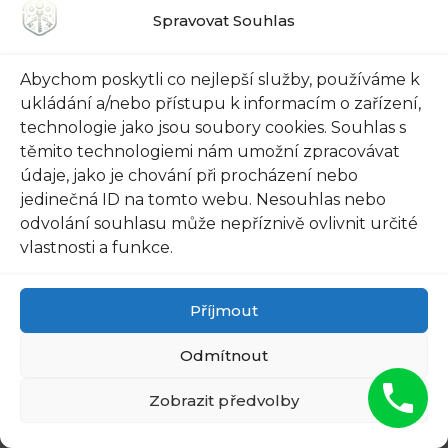
Spravovat Souhlas
rodinu.
Pokud se rozhodnete investovat do
Abychom poskytli co nejlepší služby, používáme k
bezpečnostních dveří do domu, nezapomeňte
ukládání a/nebo přístupu k informacím o zařízení,
technologie jako jsou soubory cookies. Souhlas s
vybrat důvěryhodného a profesionálního
těmito technologiemi nám umožní zpracovávat
dodavatele, který vám poskytne kvalitní a
údaje, jako je chování při procházení nebo
spolehlivé produkty. Zkontrolujte jejich recenze
jedinečná ID na tomto webu. Nesouhlas nebo
a reference, abyste se ujistili, že dostanete
odvolání souhlasu může nepříznivě ovlivnit určité
nejlepší možnou hodnotu za své investice. S
vlastnosti a funkce.
bezpečnostními dveřmi do domu můžete
navždy změnit svůj domov a zvýšit bezpečnost.
Příjmout
Investujte dnes do svého domova a buďte v
Odmítnout
klidu svědomí. Ahoj! Děkujeme, že jste četli náš
článek o bezpečnostních dveřích do domu.
Zobrazit předvolby
Doufáme, že vám to přineslo hodně užitečných
informací!