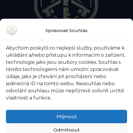
Spravovat Souhlas
O NÁS
KONTAKTY
BLOG
O ZÁMEČNICKÉ POHOTOVOSTI
Abychom poskytli co nejlepší služby, používáme k
O ZABEZPEČENÍ DVEŘÍ
VŠE O TREZORECH
ukládání a/nebo přístupu k informacím o zařízení,
technologie jako jsou soubory cookies. Souhlas s
těmito technologiemi nám umožní zpracovávat
údaje, jako je chování při procházení nebo
@ 2026 Zámečnictví-svoboda.cz |
Ochrana osobních
jedinečná ID na tomto webu. Nesouhlas nebo
údajů
|
Všeobecné obchodní podmínky
odvolání souhlasu může nepříznivě ovlivnit určité
vlastnosti a funkce.
Příjmout
Odmítnout
AI Editorial Policy