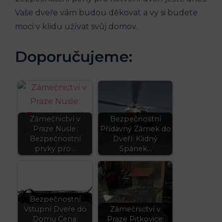
Vaše dveře vám budou děkovat a vy si budete
moci v klidu užívat svůj domov.
Doporučujeme:
Zámečnictví v
Bezpečnostní
Praze Nusle:
Přídavný Zámek do
Bezpečnostní
Dveří: Klidný
prvky pro…
Spánek…
Bezpečnostní
Vstupní Dveře do
Zámečnictví v
Domu Cena:
Praze Pitkovice: