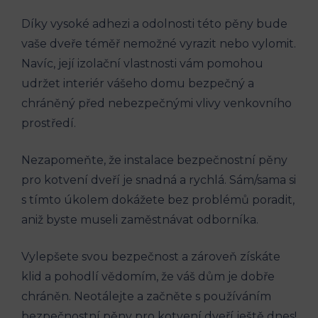
Díky vysoké adhezi a odolnosti této pěny bude
vaše dveře téměř nemožné vyrazit nebo vylomit.
Navíc, její izolační vlastnosti vám pomohou
udržet interiér vášeho domu bezpečný a
chráněný před nebezpečnými vlivy venkovního
prostředí.
Nezapomeňte, že instalace bezpečnostní pěny
pro kotvení dveří je snadná a rychlá. Sám/sama si
s tímto úkolem dokážete bez problémů poradit,
aniž byste museli zaměstnávat odborníka.
Vylepšete svou bezpečnost a zároveň získáte
klid a pohodlí vědomím, že váš dům je dobře
chráněn. Neotálejte a začněte s používáním
bezpečnostní pěny pro kotvení dveří ještě dnes!