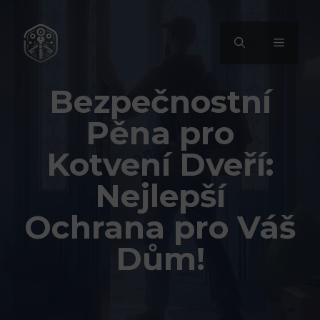
Přeskočit
na
MENU
obsah
Bezpečnostní
Pěna pro
Kotvení Dveří:
Nejlepší
Ochrana pro Váš
Dům!