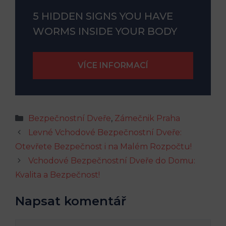
5 HIDDEN SIGNS YOU HAVE
WORMS INSIDE YOUR BODY
Rubriky
Bezpečnostní Dveře
,
Zámečnik Praha
Levné Vchodové Bezpečnostní Dveře:
Otevřete Bezpečnost i na Malém Rozpočtu!
Vchodové Bezpečnostní Dveře do Domu:
Kvalita a Bezpečnost!
Napsat komentář
Komentář