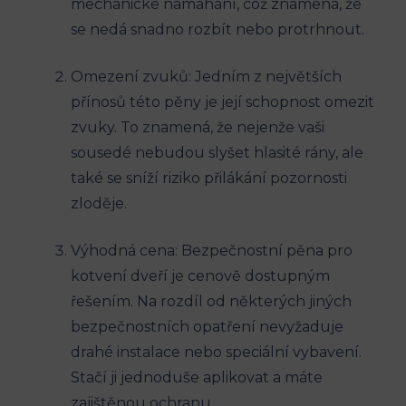
mechanické namáhání, což znamená, že
se nedá snadno rozbít nebo protrhnout.
Omezení zvuků: Jedním z největších
přínosů této pěny je její schopnost omezit
zvuky. To znamená, že nejenže vaši
sousedé nebudou slyšet hlasité rány, ale
také se sníží riziko přilákání pozornosti
zloděje.
Výhodná cena: Bezpečnostní pěna pro
kotvení dveří je cenově dostupným
řešením. Na rozdíl od některých jiných
bezpečnostních opatření nevyžaduje
drahé instalace nebo speciální vybavení.
Stačí ji jednoduše aplikovat a máte
zajištěnou ochranu.