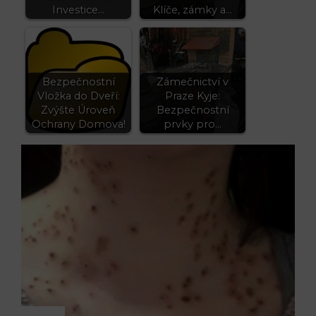
Investice…
Klíče, zámky a…
Bezpečnostní
Zámečnictví v
Vložka do Dveří:
Praze Kyje:
Zvýšte Úroveň
Bezpečnostní
Ochrany Domova!
prvky pro…