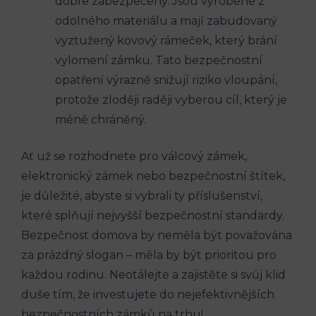
dobře zabezpečeny. Jsou vyrobené z
odolného materiálu a mají zabudovaný
vyztužený kovový rámeček, který brání
vylomení zámku. Tato bezpečnostní
opatření výrazně snižují riziko vloupání,
protože zloději raději vyberou cíl, který je
méně chráněný.
Ať už se rozhodnete pro válcový zámek,
elektronický zámek nebo bezpečnostní štítek,
je důležité, abyste si vybrali ty příslušenství,
které splňují nejvyšší bezpečnostní standardy.
Bezpečnost domova by neměla být považována
za prázdný slogan – měla by být prioritou pro
každou rodinu. Neotálejte a zajistěte si svůj klid
duše tím, že investujete do nejefektivnějších
bezpečnostních zámků na trhu!