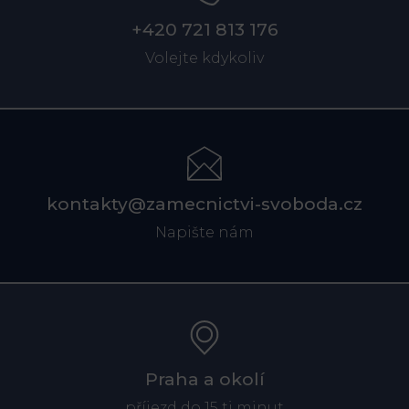
+420 721 813 176
Volejte kdykoliv
kontakty@zamecnictvi-svoboda.cz
Napište nám
Praha a okolí
příjezd do 15 ti minut