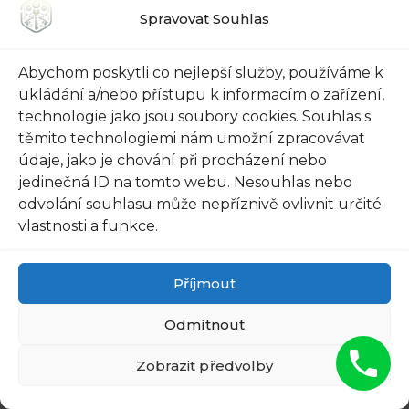
investicí, která může přinést klid a jistotu.
Spravovat Souhlas
Nezapomeňte vybírat kvalitní a odolné zámky,
které vám poskytnou maximální bezpečnost.
Abychom poskytli co nejlepší služby, používáme k
Vaše domácnost si zaslouží pocit bezpečí a
ukládání a/nebo přístupu k informacím o zařízení,
pohody!
technologie jako jsou soubory cookies. Souhlas s
těmito technologiemi nám umožní zpracovávat
údaje, jako je chování při procházení nebo
jedinečná ID na tomto webu. Nesouhlas nebo
odvolání souhlasu může nepříznivě ovlivnit určité
vlastnosti a funkce.
9. Nové technologie v
bezpečnosti: jak využít
Příjmout
moderních zámků do
Odmítnout
dveří pro větší pohodlí a
Zobrazit předvolby
bezpečnost