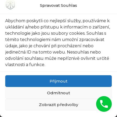
Spravovat Souhlas
vykradeny nebo zneužity. S naší datovou
schránkou Trezor můžete mít jistotu, že vaše
Abychom poskytli co nejlepší služby, používáme k
data jsou bezpečná.
ukládání a/nebo přístupu k informacím o zařízení,
technologie jako jsou soubory cookies. Souhlas s
Co naše datová schránka Trezor nabízí:
těmito technologiemi nám umožní zpracovávat
údaje, jako je chování při procházení nebo
– **Silné šifrování**: Vaše data jsou chráněna
jedinečná ID na tomto webu. Nesouhlas nebo
pokročilým šifrováním, které výrazně snižuje
odvolání souhlasu může nepříznivě ovlivnit určité
riziko, že budou snadno přístupná
vlastnosti a funkce.
neoprávněným osobám.
– **Dvojí autentizace**: Pro zvýšení bezpečnosti
Příjmout
můžete aktivovat dvojí autentizaci, která zajistí,
Odmítnout
že pouze vy budete mít přístup ke svým datům.
– **Aktualizace**: Naše datová schránka je
Zobrazit předvolby
pravidelně aktualizována, aby se odstranily
případné chyby a zranitelnosti a zajistila