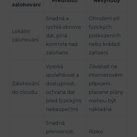
Přednosti
Nevýhody
zálohování
Snadná a
Ohrožení při
rychlá obnova
fyzických
Lokální
dat, plná
poškozeních
zálohování
kontrola nad
nebo krádeži
zálohami
zařízení
Vysoká
Závislost na
spolehlivost a
internetovém
Zálohování
dostupnost,
připojení,
do cloudu
ochrana dat
placené plány
před fyzickými
mohou být
nebezpečími
nákladné
Snadná
přenosnost,
Riziko