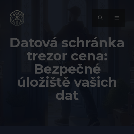
Přeskočit
na
MENU
obsah
Datová schránka
trezor cena:
Bezpečné
úložiště vašich
dat