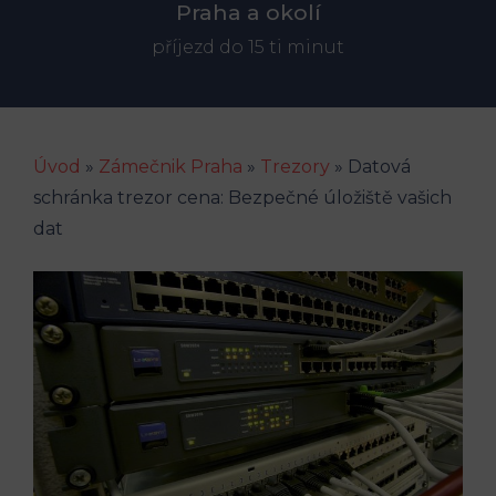
Praha a okolí
příjezd do 15 ti minut
Úvod
»
Zámečnik Praha
»
Trezory
»
Datová
schránka trezor cena: Bezpečné úložiště vašich
dat