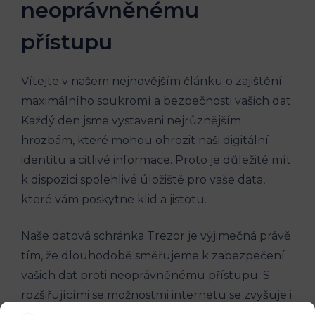
neoprávněnému
přístupu
Vítejte v našem nejnovějším článku o zajištění
maximálního soukromí a bezpečnosti vašich dat.
Každý den jsme vystaveni nejrůznějším
hrozbám, které mohou ohrozit naši digitální
identitu a citlivé informace. Proto je důležité mít
k dispozici spolehlivé úložiště pro vaše data,
které vám poskytne klid a jistotu.
Naše datová schránka Trezor je výjimečná právě
tím, že dlouhodobě směřujeme k zabezpečení
vašich dat proti neoprávněnému přístupu. S
rozšiřujícími se možnostmi internetu se zvyšuje i
riziko, že vaše citlivé informace mohou být