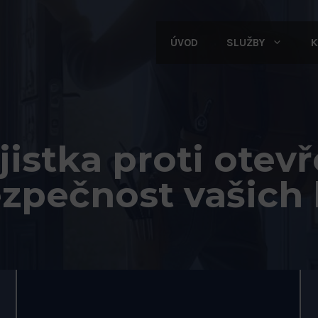
ÚVOD
SLUŽBY
K
istka proti otevř
zpečnost vašich 