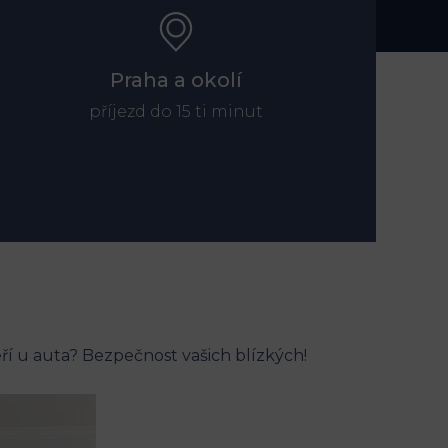
Praha a okolí
příjezd do 15 ti minut
eří u auta? Bezpečnost vašich blízkých!