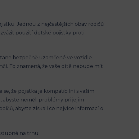
ojistku. Jednou z nejčastějších obav ⁢rodičů
vážit použití ⁤dětské pojistky proti
ě zůstane bezpečně uzamčené ve vozidle.
enčí. To znamená, že vaše dítě ​nebude mít
e se, že pojistka je kompatibilní s vaším
á, abyste neměli problémy při jejím
ů, ​abyste získali co nejvíce informací o⁣
dostupné na trhu: