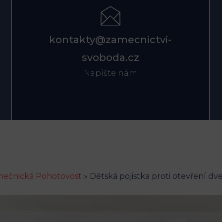
kontakty@zamecnictvi-
svoboda.cz
Napište nám
ečnická Pohotovost
»
Dětská pojistka proti otevření dv