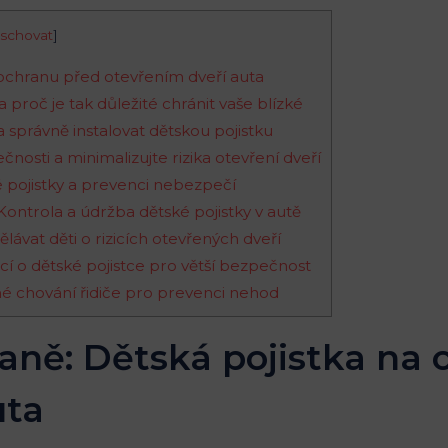
schovat
]
a ochranu před otevřením dveří auta
a proč je tak důležité chránit vaše blízké
a správně instalovat dětskou pojistku
osti a minimalizujte rizika otevření dveří
ké pojistky a prevenci nebezpečí
ontrola ⁤a údržba dětské pojistky v autě
ělávat děti o rizicích otevřených dveří
cí o ‌dětské pojistce pro větší bezpečnost
é chování řidiče ⁤pro prevenci​ nehod
aně: ⁢Dětská pojistka ‌na
uta