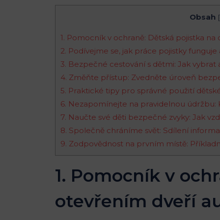
Obsah
[
1. Pomocník v ochraně: ⁢Dětská pojistka ‌n
2. Podívejme se, jak práce pojistky​ funguje 
3. Bezpečné‌ cestování s dětmi: Jak vybrat 
4. Změňte přístup: Zvedněte úroveň bezpečn
5. Praktické tipy pro správné použití děts
6.​ Nezapomínejte na pravidelnou údržbu: K
7. Naučte své děti bezpečné zvyky: ‌Jak vzd
8. Společně chráníme svět: Sdílení informa
9. Zodpovědnost na prvním místě: Příkladn
1. Pomocník v ochr
otevřením dveří a