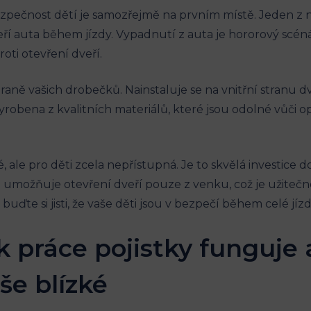
ezpečnost dětí ‍je samozřejmě na prvním místě. Jeden z
ří auta během jízdy. Vypadnutí z ⁣auta je hororový scénář
roti otevření dveří.
ně vašich drobečků. Nainstaluje ​se na vnitřní stranu dv
yrobena z kvalitních ‍materiálů, které jsou odolné vůči 
é, ale pro děti zcela⁢ nepřístupná. Je to skvělá⁣ investice 
rá⁢ umožňuje otevření dveří pouze z venku, což je užiteč
uďte si jisti,‌ že vaše děti jsou v bezpečí během celé jízd
k práce pojistky​ funguje 
še blízké