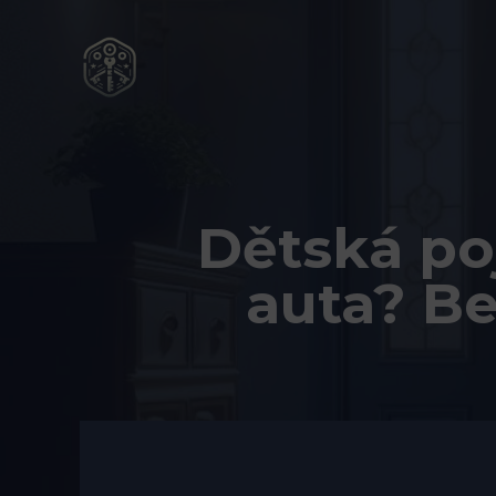
Přeskočit
na
obsah
Dětská poj
auta? Be