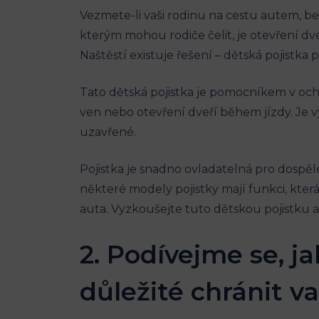
Vezmete-li vaši rodinu na cestu autem, b
kterým mohou rodiče čelit, je otevření dve
⁤Naštěstí existuje řešení – dětská pojistka p
Tato dětská pojistka je pomocníkem v ochra
ven nebo otevření dveří během jízdy. Je v
uzavřené. ⁤
Pojistka ​je ⁤snadno ovladatelná pro‌ dospěl
některé modely​ pojistky mají funkci, kte
auta. Vyzkoušejte tuto dětskou pojistku a b
2. Podívejme se, ja
důležité chránit va