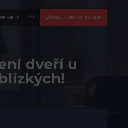
VOLEJTE NA 735 855 220
ONTAKTY
ení dveří u
blízkých!