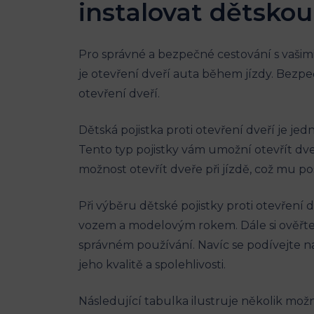
instalovat dětskou
Pro správné a bezpečné cestování s vašimi⁤ 
je otevření dveří auta během jízdy. Bezpečn
otevření dveří.
Dětská pojistka ​proti otevření dveří je je
Tento typ pojistky vám umožní otevřít dveř
možnost otevřít dveře při jízdě, což mu‍ 
Při výběru dětské pojistky proti​ otevření ⁢
vozem a modelovým rokem. Dále⁣ si ověřte, 
správném používání.‌ Navíc se podívejte na
jeho⁢ kvalitě ⁣a⁤ spolehlivosti.
Následující tabulka ilustruje několik možn