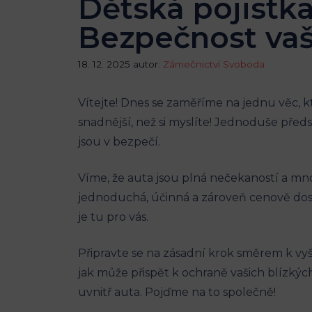
Dětská pojistka
Bezpečnost vaš
18. 12. 2025
autor:
Zámečnictví Svoboda
Vítejte!‍ Dnes ⁤se zaměříme na jednu věc, ​k
snadnější, než si myslíte! Jednoduše předsta
jsou v bezpečí.
Víme, že auta jsou plná nečekaností a mno
jednoduchá, účinná a zároveň cenově dost
je tu pro vás.
Připravte se na zásadní krok směrem k vyšší 
jak může přispět k ochraně vašich‌ blízkých
uvnitř auta. Pojďme na to společně!