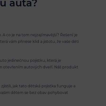
 u auta?
 A co je na tom nejzajímavější?⁣ Řešení ​je​
⁢ vám přinese klid a jistotu,⁣ že vaše ⁢děti
to jedinečnou pojistku, která je
 otevřením autových dveří. Náš ​produkt‍
istili, jak tato dětská pojistka funguje a⁣
it vašim‌ dětem se bez ⁣obav pohybovat