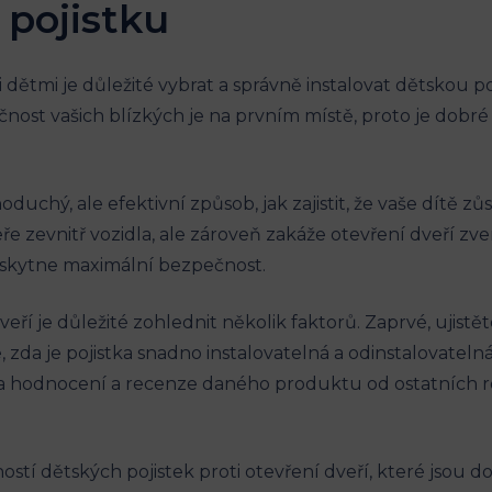
 pojistku
dětmi je‌ důležité vybrat⁢ a⁣ správně instalovat dětskou‍ p
ost vašich blízkých je na‍ prvním místě, ‌proto je dobré z
dnoduchý, ale efektivní způsob, jak zajistit, že vaše dít
e zevnitř vozidla, ⁤ale zároveň zakáže ⁤otevření dveří zv
poskytne maximální bezpečnost.
dveří je důležité zohlednit několik faktorů. Zaprvé, ujistět
‍zda je pojistka ⁤snadno instalovatelná a‌ odinstalovateln
 hodnocení a recenze ‍daného produktu od ostatních rodič
ostí dětských pojistek proti otevření dveří, které jsou​ 