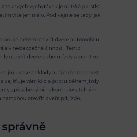
u z takových vychytávek je dětská pojistka
zatím víte jen málo. Podívejme se tedy, jak
 zabraňuje dětem⁣ otevřít dveře automobilu
ila v nebezpečné činnosti. Tento
y otevřít dveře během jízdy a zranit se.
ěti jsou vaše poklady a⁣ jejich bezpečnost
zajišťuje vám klid a jistotu ⁤během jízdy.
menty ‍způsobenými nekontrolovatelným
a nemohou⁣ otevřít dveře při jízdě.
a správně