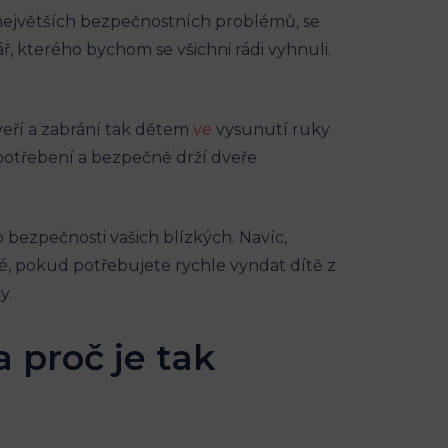
 největších bezpečnostních problémů, se
, kterého bychom⁢ se všichni rádi vyhnuli.
eří a​ zabrání ⁣tak dětem
ve
vysunutí ruky
opotřebení a bezpečně drží dveře
do bezpečnosti⁤ vašich blízkých. Navíc,
né, pokud potřebujete rychle vyndat dítě z
y.
a proč je tak