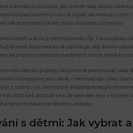
nové a inovativní způsoby, jak chránit naše blízké. Jedno
tomto bezpečnostním ⁢prvku⁤ již slyšeli, ale možná o něm‍ 
měli váš automobil vybavit touto důležitou ochranou.
evření dveří u ‍auta⁢ je velmi jednoduchý. Tato pojistka
ohyb dveřmi, automaticky se zablokuje, aby dětem zabrán
m při prevenci​ nehod provedených dětmi, které by mohl
tvím této dětské⁢ pojistky není možné ‌přeceňovat. Vaše d
ní této pojistky jsou jasné – minimalizuje riziko úrazu a 
ýlet s rodinou by neměla být zkažena stresujícími mo
t větší klid, ⁣protože víte, že vaše děti jsou v bezpečí 
vání s dětmi: Jak vybrat 