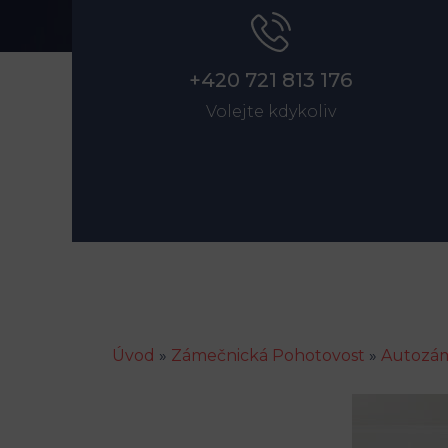
+420 721 813 176
Volejte kdykoliv
Úvod
»
Zámečnická Pohotovost
»
Autozám