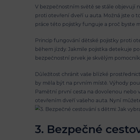
V bezpečnostním světě ‍se​ stále objevují 
proti otevření dveří ​u auta. Možná jste o 
práce⁢ této pojistky funguje a proč byste 
Princip fungování dětské pojistky proti ot
během jízdy. Jakmile pojistka detekuje p
bezpečnostní prvek je skvělým⁤ pomocníke
Důležitost chránit vaše blízké⁤ prostřednic
by měla být na prvním místě. Výhody používá
Pamětní první cesta na dovolenou nebo v
otevřením dveří vašeho auta. Nyní můžete mí
3. Bezpečné‌ cesto