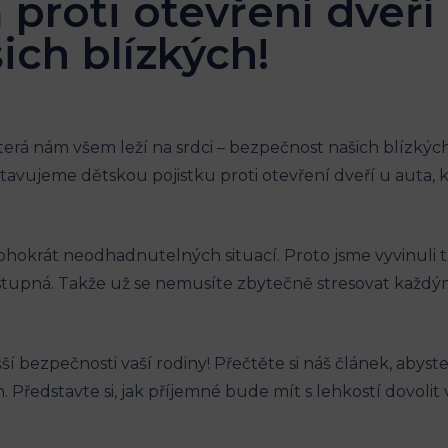
 proti otevření dveří
ich blízkých!
terá nám všem leží na srdci –⁢ bezpečnost našich blízkých.
vujeme dětskou pojistku proti otevření dveří ‌u auta, která
hokrát neodhadnutelných​ situací. Proto jsme vyvinuli tu
upná. ‌Takže už se nemusíte zbytečně stresovat každým
‌bezpečnosti vaší ⁢rodiny! Přečtěte si náš článek, abyste zj
. Představte si, jak příjemné bude ⁤mít ⁣s lehkostí dovol