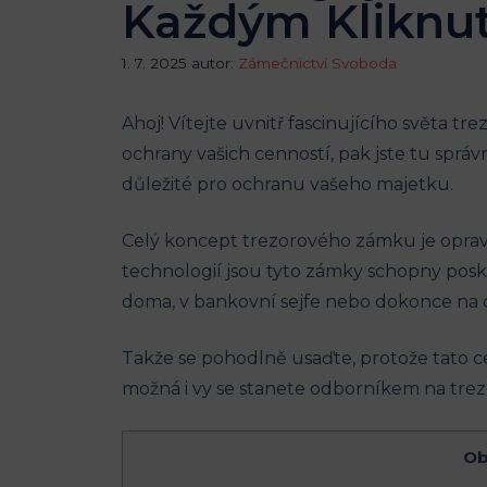
Každým Kliknu
1. 7. 2025
autor:
Zámečnictví Svoboda
Ahoj! Vítejte uvnitř fascinujícího světa t
ochrany vašich cenností, pak jste tu sprá
důležité pro ochranu vašeho majetku.
Celý koncept trezorového zámku je oprav
technologií jsou tyto zámky schopny pos
doma, v bankovní sejfe nebo dokonce na 
Takže se pohodlně usaďte, protože tato ce
možná i vy se stanete odborníkem na tre
Ob