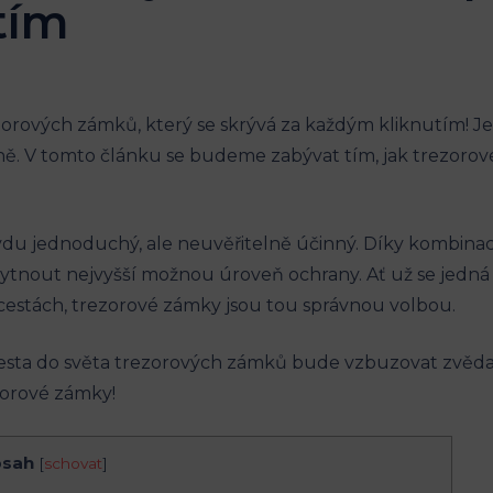
tím
rezorových zámků, který se skrývá za každým kliknutím! J
vně. V tomto článku se budeme zabývat tím, jak trezorov
du jednoduchý, ale neuvěřitelně účinný. Díky kombina
kytnout nejvyšší možnou úroveň ochrany. Ať už se jedn
cestách, trezorové zámky jsou tou správnou volbou.
sta do světa trezorových zámků bude vzbuzovat zvědavost
zorové zámky!
sah
[
schovat
]