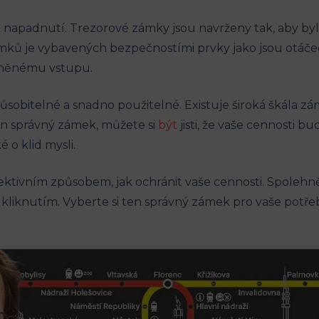
i napadnutí. Trezorové zámky jsou navrženy tak, aby bylo
ků je vybavených bezpečnostími prvky jako jsou otáčecí
ávněnému vstupu.
sobitelné a snadno použitelné. Existuje široká škála z
 ten správný zámek, můžete si
být
jisti, že vaše cennosti 
 o klid mysli.
ktivním způsobem, jak ochránit vaše cennosti. Spolehnět
 kliknutím. Vyberte si ten správný zámek pro vaše potřeb