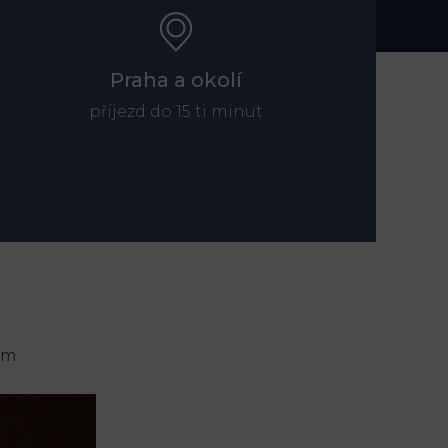
Praha a okolí
příjezd do 15 ti minut
ím