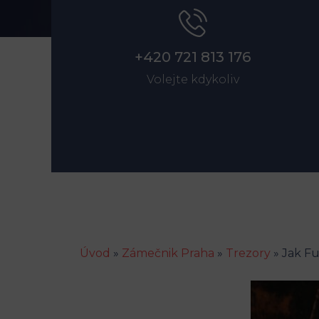
+420 721 813 176
Volejte kdykoliv
Úvod
»
Zámečnik Praha
»
Trezory
»
Jak F