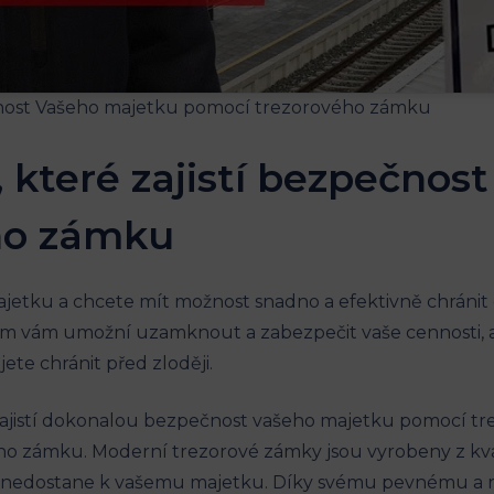
ry, které zajistí bezpečno
ho zámku
etku a chcete mít možnost snadno a efektivně chránit 
tém vám umožní uzamknout a zabezpečit vaše cennosti, ať
ete chránit před zloději.
é zajistí dokonalou bezpečnost vašeho majetku pomocí 
o zámku. Moderní trezorové zámky jsou vyrobeny z kval
 se nedostane k vašemu majetku. Díky svému pevnému a