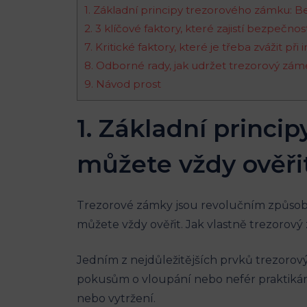
1. Základní principy trezorového zámku: B
2. 3 klíčové faktory, které zajistí bezpe
7. Kritické faktory, které je třeba zvážit 
8. Odborné rady, jak udržet trezorový zá
9. Návod prost
1. Základní princi
můžete vždy ověři
Trezorové zámky jsou revolučním způsobem
můžete vždy ověřit. Jak vlastně trezorov
Jedním z nejdůležitějších prvků trezorovýc
pokusům o vloupání nebo nefér praktikám
nebo vytržení.