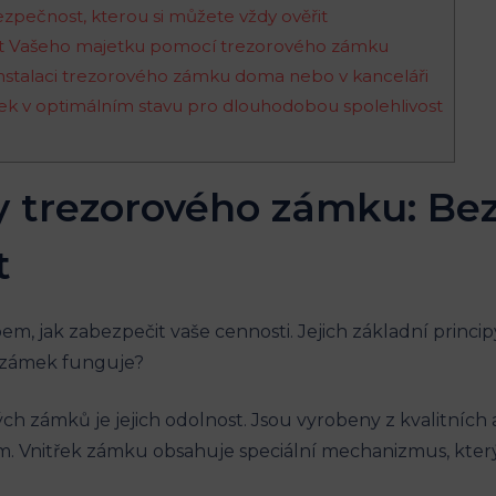
ezpečnost, kterou si můžete vždy ověřit
čnost Vašeho majetku pomocí trezorového zámku
při instalaci trezorového zámku doma nebo v kanceláři
mek v optimálním stavu pro dlouhodobou spolehlivost
py trezorového zámku: Bez
t
, jak zabezpečit vaše cennosti. Jejich základní princip
ý zámek funguje?
h zámků je jejich odolnost. Jsou vyrobeny z kvalitních a
. Vnitřek zámku obsahuje speciální mechanizmus, který