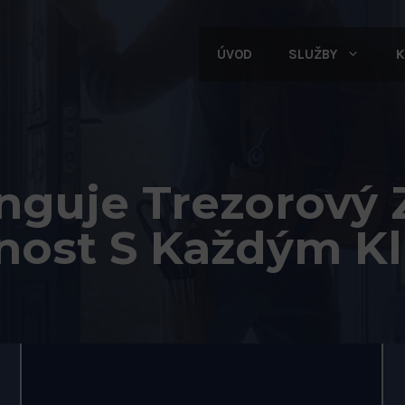
ÚVOD
SLUŽBY
K
nguje Trezorový
nost S Každým Kl