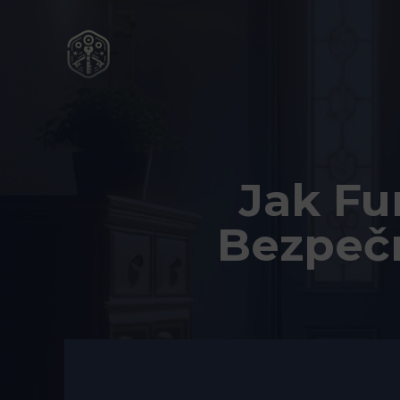
Přeskočit
na
obsah
Jak Fu
Bezpeč