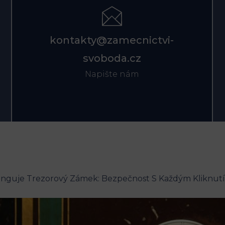
kontakty@zamecnictvi-
svoboda.cz
Napište nám
unguje Trezorový Zámek: Bezpečnost S Každým Kliknut