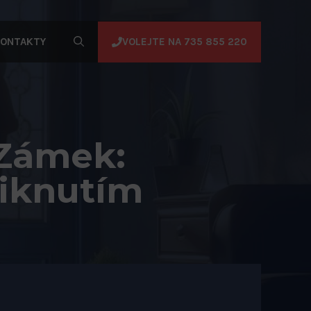
VOLEJTE NA 735 855 220
ONTAKTY
 Zámek:
iknutím