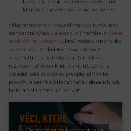
fungují, jak mají, a oceněte novou funkci,
kterou jste právě nastavili na svém voze.
Většina moderních vozidel má tuto funkci jako
standardní výbavu, ale pokud ji nemáte,
můžete
se obrátit na odborníky
, kteří mohou tuto funkci
do vašeho auta dodatečně nainstalovat.
Zapamatujte si, že i když je automatické
rozsvícení při odemknutí velmi užitečné, je
důležité také dodržovat předpisy silničního
provozu a nemít světla zapnutá v situacích, kdy
by to mohlo ostatní řidiče rušit.
Click to accept marketing cookies and