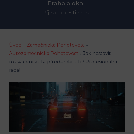
Praha a okolí
příjezd do 15 ti minut
Úvod
»
Zámečnická Pohotovost
»
Autozámečnická Pohotovost
»
Jak nastavit
rozsvícení auta při odemknutí? Profesionální
rada!