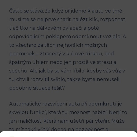
Často se stává, že když přijdeme k autu ve tmě,
musíme se nejprve snažit nalézt klíč, rozpoznat
tlačítko na dálkovém ovladači a poté
odpovídajícím poklepem odemknout vozidlo. A
to všechno za těch nejhorších možných
podmínek – ztracený v klíčové dírkou, pod
špatným úhlem nebo jen prostě ve stresu a
spěchu. Ale jak by se vám líbilo, kdyby váš vůz v
tu chvíli rozsvítil světlo, takže byste nemuseli
podobné situace řešit?
Automatické rozsvícení auta při odemknutí je
skvělou funkcí, která tu možnost nabízí. Není to
jen maličkost, která nám ušetří pár vteřin. Může
to mít také větší dopad na bezpečnost a