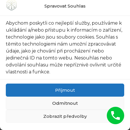
celkovou pohodlnost používání vašeho vozidla.
Spravovat Souhlas
Zde jsou některé výhody a využití této funkce,
které by vás mohly přesvědčit k jejímu
Abychom poskytli co nejlepší služby, používáme k
nastavení:
ukládání a/nebo přístupu k informacím o zařízení,
technologie jako jsou soubory cookies. Souhlas s
Zabezpečení před temnotou: Při
těmito technologiemi nám umožní zpracovávat
parkování na tmavých místech, jako jsou
údaje, jako je chování při procházení nebo
podzemní garáže, lesy nebo venkovní
jedinečná ID na tomto webu. Nesouhlas nebo
odvolání souhlasu může nepříznivě ovlivnit určité
parkoviště, automatické rozsvícení auta
vlastnosti a funkce.
při odemknutí vám poskytuje lepší
viditelnost a pocit bezpečí. Nemusíte se
obávat, že na někoho zakopnete nebo že
Příjmout
někdo nečekaný bude překvapen vaším
Odmítnout
příchodem.
Zobrazit předvolby
Usnadnění nalézání vašeho vozidla:
Pokud jste v místě, kde je mnoho aut,