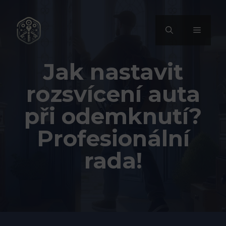
Přeskočit
na
MENU
obsah
Jak nastavit
rozsvícení auta
při odemknutí?
Profesionální
rada!