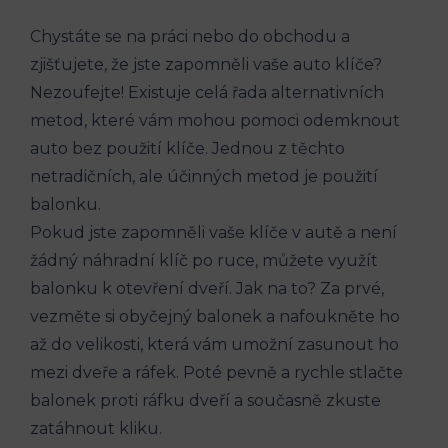
Chystáte se na práci ⁢nebo do obchodu a
zjišťujete, že jste zapomněli⁣ vaše auto klíče?
Nezoufejte! ⁣Existuje celá řada alternativních ​
metod, které vám mohou pomoci odemknout
auto bez použití ‌klíče. Jednou z těchto
netradičních, ale‌ účinných metod je⁤ použití
balonku.
Pokud jste zapomněli vaše klíče ‍v autě a není
žádný náhradní klíč po ​ruce, můžete využít
⁤balonku k‌ otevření dveří. Jak ‍na ⁣to? Za prvé,
vezměte ‌si obyčejný balonek a nafoukněte ho ​
až do velikosti, která​ vám umožní zasunout ho
mezi dveře a ráfek. Poté pevně a rychle stlačte
balonek proti ráfku ⁣dveří a současně zkuste
zatáhnout kliku.