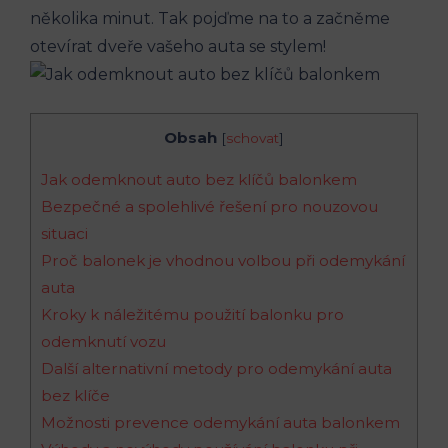
několika minut. Tak pojďme na to a začněme
otevírat dveře vašeho auta se stylem!
Obsah
[
schovat
]
Jak odemknout auto ‍bez klíčů balonkem
Bezpečné⁤ a spolehlivé řešení pro nouzovou
situaci
Proč balonek je vhodnou volbou při odemykání
auta
Kroky k náležitému použití‌ balonku pro
odemknutí vozu
Další alternativní metody pro odemykání auta
bez klíče
Možnosti prevence odemykání auta balonkem