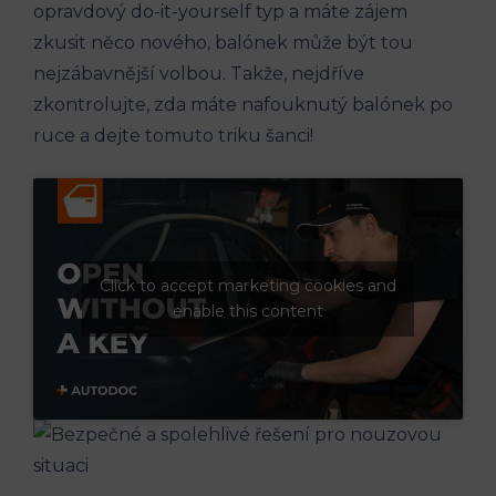
opravdový​ do-it-yourself typ ​a máte zájem
zkusit něco nového, ‍balónek‍ může být ⁣tou
nejzábavnější volbou. Takže, nejdříve
zkontrolujte, zda máte nafouknutý balónek po
ruce a dejte tomuto triku šanci!
Click to accept marketing cookies and
enable this content