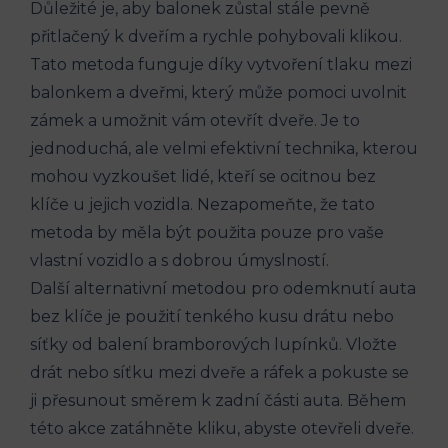
Důležité je, aby balonek zůstal stále pevně
přitlačený⁤ k‌ dveřím a rychle pohybovali⁣ klikou.
Tato metoda funguje díky​ vytvoření tlaku mezi
balonkem a dveřmi, který může pomoci uvolnit⁤
zámek a ​umožnit vám otevřít dveře. Je to
jednoduchá, ale velmi⁤ efektivní technika, kterou
‍mohou vyzkoušet ​lidé,‌ kteří se ocitnou bez
klíče u jejich vozidla. Nezapomeňte, že tato
metoda by ⁣měla být použita pouze pro vaše
vlastní vozidlo a s dobrou úmyslností.
Další alternativní metodou pro odemknutí auta
⁢bez klíče‍ je použití tenkého⁣ kusu‌ drátu nebo
síťky od balení bramborových lupínků. Vložte
drát⁣ nebo síťku⁢ mezi dveře a ráfek​ a pokuste se
ji přesunout směrem k zadní části auta. Během‌
této akce zatáhněte kliku, abyste otevřeli dveře.