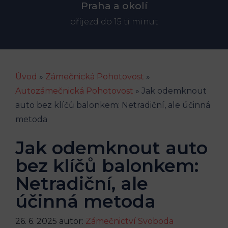
Praha a okolí
příjezd do 15 ti minut
Úvod
»
Zámečnická Pohotovost
»
Autozámečnická Pohotovost
»
Jak odemknout
auto bez klíčů balonkem: Netradiční, ale účinná
metoda
Jak odemknout auto
bez klíčů balonkem:
Netradiční, ale
účinná metoda
26. 6. 2025
autor:
Zámečnictví Svoboda