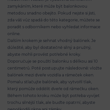
zamykáním, které může být balonkovou
metodou snadno ​obejito. Pokud nejste si jisti,
zda váš vůz spadá do této kategorie, můžete se
poradit s odborníkem nebo vyhledat informace
online.
Dalším krokem je sehnat vhodný⁤ balónek. Je
důležité, aby byl dostatečně silný ​a pružný,
abyste mohli provést potřebné kroky.
Doporučuje se použití​ balonku s délkou asi ​10⁤
centimetrů. Poté postupujte následovně: ‌vložte
balónek mezi dveře vozidla a rámeček oken.
Pomalu stlačujte balónek, aby vytvořil tlak,
který pomůže oddělit dveře od rámečku ⁢oken.
Během tohoto kroku může být potřeba vyvíjet
trochu silnější⁤ tlak, ale buďte opatrní, abyste
nepoškodili okna ani zámky.