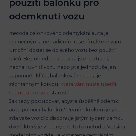
použití‌ balonku pro
odemknutí vozu
metoda balonkového odemykání auta je
jedinečným a netradičním řešením, které​ vám
umožní⁤ dostat‍ se do svého⁣ vozu bez použití
klíčů. Bez ohledu na ‍to, ​zda jste je ⁤ztratili,‌
nechali uvnitř vozu nebo‍ jste jednoduše‌ jen
zapomněli klíče, balonková metoda je
záchranným kotvou,
která vám může ušetřit
spoustu stresu
a starostí.
Jak⁤ tedy postupovat, abyste úspěšně odemkli
auto pomocí balonku? Prvním krokem je zjistit,
zda vaše vozidlo disponuje jistým typem zámku
dveří, který je vhodný pro tuto metodu. Většina
moderních vozidel je ‍vybavena centrálním⁣