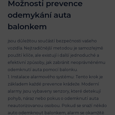
Možnosti prevence
odemykání auta
balonkem
jsou ‌důležitou součástí bezpečnosti vašeho‍
vozidla. Nejtradičnější metodou je samozřejmě⁤
použití klíče, ale existují i další ​jednoduché a
efektivní způsoby, jak zabránit neoprávněnému ​
odemknutí auta pomocí ⁢balonku.
1. Instalace alarmového systému: Tento krok⁢ je
‍základem každé prevence krádeže. Moderní
alarmy jsou vybaveny senzory,​ které detekují
pohyb, náraz nebo pokus o⁢ odemknutí auta
neautorizovanou osobou. Pokud se snaží někdo
auto⁣ odemknout balonkem, alarm se okamžitě