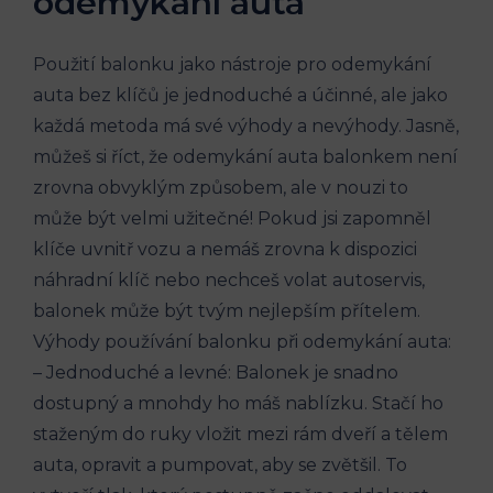
odemykání auta
Použití balonku jako ⁤nástroje pro odemykání
auta bez klíčů je jednoduché a účinné, ale⁤ jako
každá⁤ metoda má své výhody a nevýhody. Jasně,
můžeš si říct,⁢ že odemykání⁤ auta balonkem není
zrovna obvyklým způsobem, ale v nouzi to
může být velmi‌ užitečné! Pokud jsi​ zapomněl
klíče uvnitř vozu ⁣a nemáš zrovna k dispozici
náhradní klíč nebo nechceš volat ⁣autoservis,
balonek může‍ být tvým nejlepším přítelem.‍
Výhody‌ používání balonku​ při odemykání auta:
– Jednoduché a levné: Balonek je snadno‍
dostupný a mnohdy ho máš nablízku. Stačí ‍ho
⁢staženým ​do ruky vložit mezi rám dveří a tělem
auta, opravit a pumpovat, aby se zvětšil. To