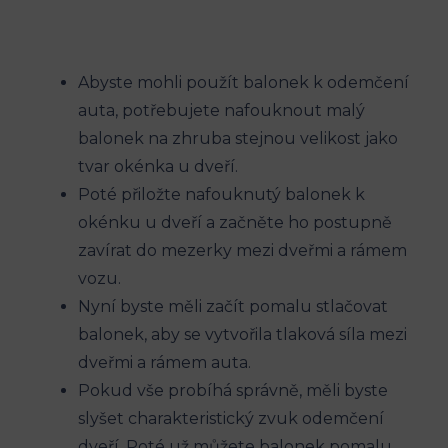
Abyste ⁣mohli použít ​balonek k ⁤odemčení
auta, potřebujete nafouknout malý
balonek na ‌zhruba stejnou velikost jako
tvar okénka u dveří.
Poté přiložte nafouknutý balonek k‍
okénku u dveří a začněte ho ‍postupně
zavírat do ‌mezerky mezi​ dveřmi a rámem
vozu.
Nyní byste měli začít pomalu ⁣stlačovat
balonek, aby se vytvořila tlaková síla mezi
dveřmi a rámem auta.
Pokud vše probíhá správně, měli byste
slyšet charakteristický zvuk odemčení
dveří. Poté už můžete balonek pomalu