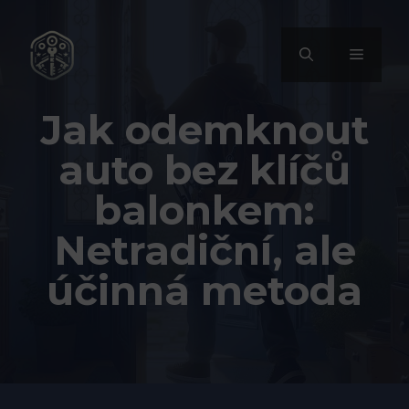
Přeskočit
na
MENU
obsah
Jak odemknout
auto bez klíčů
balonkem:
Netradiční, ale
účinná metoda