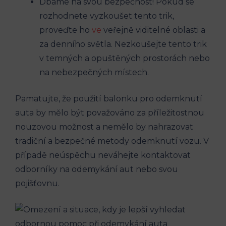
Dbáme na svou bezpečnost! Pokud se‌
rozhodnete vyzkoušet tento trik,
proveďte ho
ve
veřejně viditelné oblasti a
za ⁣denního světla. Nezkoušejte ⁣tento ​trik
v temných a opuštěných prostorách nebo
‌na nebezpečných ‌místech.
Pamatujte, že použití balonku pro odemknutí
⁢auta by‌ mělo být považováno za‌ příležitostnou
nouzovou možnost a nemělo by nahrazovat ​
tradiční a bezpečné metody odemknutí vozu. ‍V
případě neúspěchu neváhejte ‍kontaktovat
odborníky⁢ na ⁣odemykání aut nebo⁢ svou
pojišťovnu.