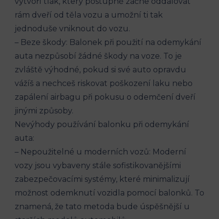
vytvoří tlak, který ⁣postupně začne oddalovat
rám dveří od​ těla vozu a umožní ‌ti tak
jednoduše​ vniknout do vozu.
– Beze ‍škody: Balonek při použití na odemykání
auta‍ nezpůsobí žádné ‍škody‍ na voze. To ‌je
zvláště výhodné,⁢ pokud si‍ své auto opravdu
vážíš a nechceš riskovat poškození laku nebo
zapálení airbagu⁣ při pokusu o odemčení dveří
jinými způsoby.
Nevýhody používání balonku při odemykání
auta:
– Nepoužitelné u moderních vozů: ​Moderní
vozy jsou⁤ vybaveny ‌stále sofistikovanějšími
‌zabezpečovacími systémy, ‌které minimalizují
možnost‍ odemknutí vozidla pomocí balonků. To
znamená, že ⁣tato metoda bude úspěšnější u