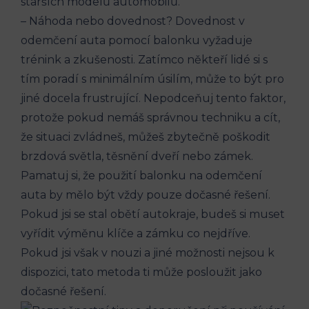
‌starších‍ modelů automobilů.
– Náhoda nebo dovednost? Dovednost v
odemčení auta pomocí balonku vyžaduje
trénink a zkušenosti. Zatímco⁣ někteří lidé si s
tím poradí s minimálním ⁤úsilím, ⁣může to‍ být pro
jiné docela frustrující.‍ Nepodceňuj ⁣tento faktor,
protože pokud nemáš správnou techniku a cít,
že situaci zvládneš, můžeš zbytečně poškodit
⁤brzdová⁤ světla, těsnění​ dveří nebo zámek. ‍
Pamatuj si, že​ použití balonku ⁢na odemčení
auta by mělo být ⁢vždy pouze dočasné řešení.
Pokud jsi‍ se stal ‍obětí autokraje, budeš si muset
vyřídit výměnu klíče a zámku co nejdříve.
Pokud jsi ‌však v nouzi a jiné ‍možnosti nejsou k
dispozici, tato metoda ti může posloužit jako
dočasné řešení.