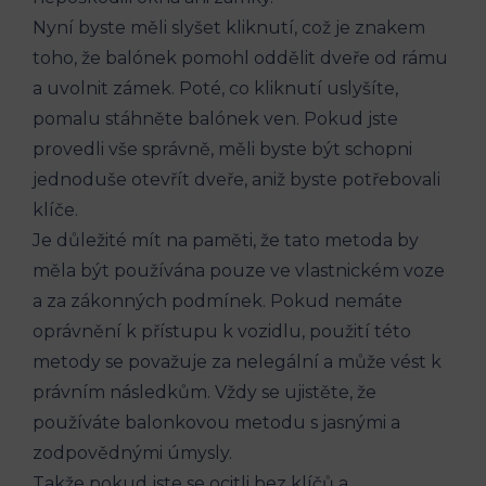
Nyní byste měli slyšet kliknutí, ​což je znakem
toho, že balónek pomohl oddělit dveře od rámu⁤
a uvolnit zámek. Poté, co ⁣kliknutí uslyšíte,
pomalu stáhněte balónek ven. Pokud jste
provedli vše správně, měli byste být ⁤schopni
jednoduše‍ otevřít dveře, aniž byste potřebovali
klíče.
Je důležité mít na paměti, že tato metoda by
⁤měla být používána pouze ⁤ve vlastnickém ⁣voze
a za zákonných podmínek. ⁣Pokud ⁣nemáte
oprávnění ⁣k přístupu k vozidlu, použití⁢ této
metody se považuje za nelegální a⁣ může vést k
právním ‌následkům. ‌Vždy ​se ujistěte, že
používáte balonkovou metodu ⁢s jasnými a
zodpovědnými úmysly.
Takže pokud⁤ jste ⁢se ​ocitli ‍bez klíčů a