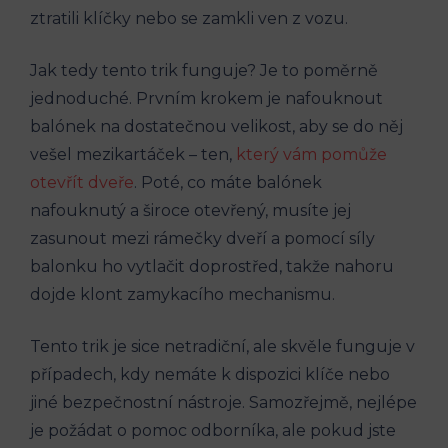
⁣ztratili klíčky nebo se zamkli ven z vozu.
Jak tedy tento trik funguje?⁢ Je to poměrně
jednoduché. Prvním krokem ‌je nafouknout
balónek na dostatečnou ​velikost, aby se do ⁣něj
vešel mezikartáček – ten,
který vám pomůže
⁤otevřít dveře
. Poté, co máte balónek
nafouknutý​ a široce otevřený, musíte​ jej
zasunout mezi rámečky dveří a ⁢pomocí⁤ síly
balonku ho ‍vytlačit doprostřed, takže nahoru
dojde klont zamykacího mechanismu.
Tento trik je sice netradiční, ale skvěle funguje v
případech, ⁤kdy ⁢nemáte⁤ k ⁢dispozici klíče nebo ​
jiné⁣ bezpečnostní nástroje. Samozřejmě, nejlépe
je požádat⁤ o pomoc odborníka, ⁢ale pokud jste