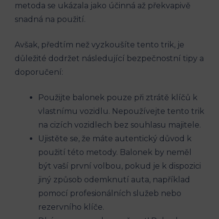
metoda se ukázala ​jako⁤ účinná⁣ až překvapivě
snadná na použití.
Avšak, předtím než vyzkoušíte tento trik, je
důležité dodržet následující bezpečnostní tipy a
doporučení:
Použijte balonek pouze při ztrátě klíčů k
vlastnímu‍ vozidlu. Nepoužívejte tento trik
na cizích vozidlech bez souhlasu majitele.
Ujistěte se, že máte autentický důvod k
použití této metody. Balonek by neměl
být vaší ⁤první‌ volbou, pokud​ je k dispozici
jiný způsob⁣ odemknutí auta, například
pomocí profesionálních služeb nebo
rezervního⁢ klíče.