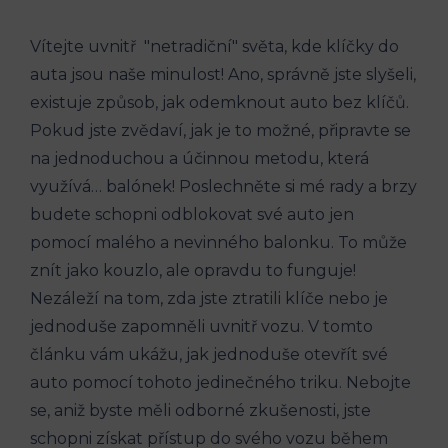
Vítejte⁤ uvnitř ⁢ "netradiční" světa, kde klíčky do
auta jsou naše minulost! Ano, správně jste ⁣slyšeli,⁢
existuje​ způsob, jak odemknout auto bez klíčů.
Pokud jste zvědaví, jak je to možné, připravte se
na jednoduchou a účinnou⁣ metodu, která
využívá… balónek! Poslechněte si mé rady a brzy
budete schopni odblokovat své auto jen
pomocí malého a nevinného balonku. To může⁤
znít jako kouzlo, ale⁢ opravdu to‌ funguje!
Nezáleží na⁣ tom, zda jste ⁣ztratili klíče nebo je
jednoduše zapomněli uvnitř vozu. ​V tomto
článku vám ukážu, jak⁣ jednoduše otevřít své
auto pomocí tohoto jedinečného triku.⁤ Nebojte
se, aniž byste‍ měli odborné zkušenosti, jste⁣
schopni získat‍ přístup do svého vozu‍ během