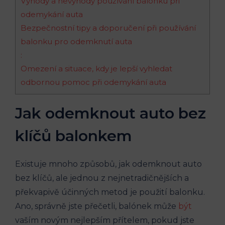
Výhody a nevýhody ‍používání balonku při
odemykání auta
Bezpečnostní tipy a doporučení při používání‍
balonku pro odemknutí auta
:
Omezení a situace, kdy je lepší‍ vyhledat‍
odbornou pomoc při odemykání auta
Jak odemknout auto ‍bez
klíčů balonkem
Existuje mnoho způsobů, jak odemknout auto‌
bez klíčů, ale⁢ jednou z nejnetradičnějších‌ a
překvapivě účinných metod je použití‌ balonku.
Ano, správně⁣ jste přečetli, balónek může
být
vaším novým nejlepším přítelem, pokud jste