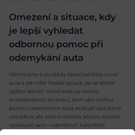
Omezení a situace, kdy
je lepší‍ vyhledat‍
odbornou pomoc při
odemykání auta
Všichni⁣ jsme si ‌asi někdy zanechali klíče uvnitř
auta a zatvrdile hledali způsob, jak‌ se dostat
zpátky dovnitř. Ačkoli ⁣existuje mnoho
⁤profesionálních techniků, kteří vám mohou
pomoci s odemčením auta, existuje také‍ jedna
netradiční, ale ⁤účinná metoda,​ kterou můžete
vyzkoušet sami – odemknutí balonkem.
Princip tohoto triku spočívá ve vytvoření