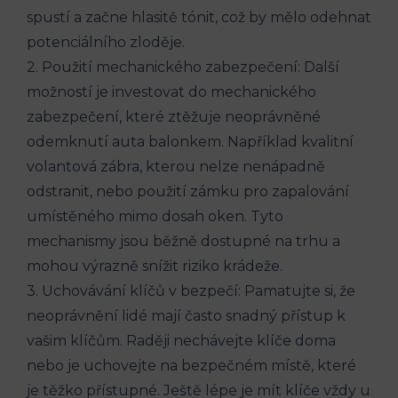
spustí a začne hlasitě tónit, což by mělo odehnat
potenciálního zloděje.
2. Použití mechanického zabezpečení: Další
možností‍ je investovat ⁣do mechanického
zabezpečení, které ztěžuje neoprávněné
odemknutí auta balonkem. Například kvalitní
volantová zábra, kterou nelze nenápadně
odstranit, ⁣nebo použití zámku ‌pro zapalování
umístěného mimo dosah oken. Tyto
mechanismy jsou běžně​ dostupné na trhu a
mohou výrazně snížit⁢ riziko krádeže.
3. Uchovávání klíčů v bezpečí:‌ Pamatujte si, že
neoprávnění lidé mají často ‍snadný přístup k
vašim klíčům. Raději ‌nechávejte klíče doma
nebo je uchovejte na bezpečném místě, které
je těžko​ přístupné. Ještě lépe je mít klíče vždy‌ u