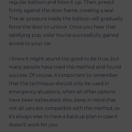
regular balloon and blow it⁤ up. Then, press it
firmly against the ​door frame, creating a⁤ seal.
The air pressure inside the balloon will gradually
force the door to unlock. Once you hear that
satisfying pop, voila! You’ve successfully gained
access to your car.
I ⁢know it might sound⁣ too good ‌to be⁢ true, ​but
many people have tried this ⁢method and found
success. Of ‍course,‍ it’s ⁢important to remember
that this technique should only be used in
emergency ⁤situations, when all other options
have ​been exhausted. Also,‍ keep in mind that
not all cars are compatible with this method, so
it’s always wise to⁤ have a backup⁢ plan in case it​
doesn’t work⁣ for you.