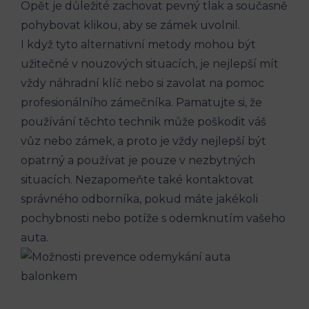
Opět je důležité zachovat pevný tlak a současně
pohybovat klikou, aby ⁤se zámek uvolnil.
I když tyto alternativní metody⁢ mohou být
užitečné⁣ v nouzových ⁢situacích, je nejlepší ⁢mít
vždy ​náhradní klíč nebo si zavolat na pomoc
profesionálního zámečníka. Pamatujte si, že ​
používání těchto technik může⁤ poškodit váš
⁢vůz nebo zámek, ⁢a proto je vždy nejlepší být
opatrný ⁢a‍ používat je pouze v nezbytných
situacích. Nezapomeňte také ​kontaktovat
správného odborníka, pokud máte jakékoli
pochybnosti nebo potíže s⁣ odemknutím vašeho
auta.