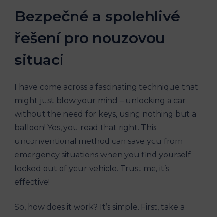
Bezpečné⁤ a spolehlivé
řešení pro nouzovou
situaci
I have come across​ a fascinating ⁣technique that
might just ⁣blow your mind – unlocking a car⁤
without the need for keys, ⁣using nothing but a
balloon! Yes, you read that ‌right.⁤ This
unconventional method can save you from
emergency ⁤situations when you find⁤ yourself
⁢locked out of your vehicle. Trust me,‌ it’s
effective!
So, ​how does it‌ work? It’s simple. First, take a