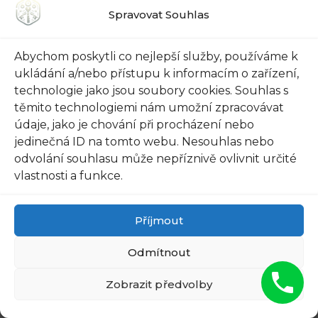
Spravovat Souhlas
dostatečného tlaku ‌vzduchu uvnitř⁢ dveří auta,
‌aby se⁣ zámek odemkl. I když to zní trochu
divně, je to skutečně účinná technika, kterou
Abychom poskytli co nejlepší služby, používáme k
ukládání a/nebo přístupu k informacím o zařízení,
lze použít v případech, kdy jste zanechali klíče
technologie jako jsou soubory cookies. Souhlas s
uvnitř a nemáte žádný jiný způsob,⁣ jak ⁢se dostat
těmito technologiemi nám umožní zpracovávat
do svého vozu.
údaje, jako je chování při procházení nebo
Proces⁢ začíná vzduchovým balonkem, který
jedinečná ID na tomto webu. Nesouhlas nebo
vložíte mezi dveře auta a ráfky na okně. Poté ho
odvolání souhlasu může nepříznivě ovlivnit určité
začnete pomalu foukat, abyste vytvořili tlak
vlastnosti a funkce.
uvnitř prostoru mezi​ dveřmi a ráfkem. Postupně
zvyšujte ‍tlak, dokud se zámek neodemkne. Je
Příjmout
důležité dodržovat tuto techniku s opatrností a
Odmítnout
pečlivostí, ⁤abyste nepoškodili okna nebo ráfky
auta.
Zobrazit předvolby
Pamatujte ⁤si však, že⁢ odemčení auta balonkem
není vhodné pro všechny situace. V některých