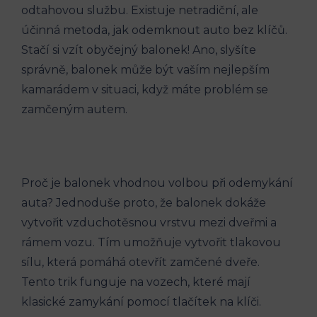
odtahovou službu. Existuje ‌netradiční, ale
účinná metoda, jak odemknout auto bez klíčů.
⁤Stačí si vzít obyčejný balonek! Ano, slyšíte
správně, balonek může být ‍vaším nejlepším
kamarádem ‍v situaci, když máte problém se
zamčeným autem.
Proč je balonek vhodnou‍ volbou při odemykání
auta? Jednoduše proto, že balonek dokáže
vytvořit vzduchotěsnou vrstvu mezi dveřmi a
rámem vozu. Tím umožňuje vytvořit tlakovou
sílu, která pomáhá otevřít⁤ zamčené ‍dveře.
Tento trik funguje na vozech, které mají
klasické zamykání pomocí tlačítek na klíči.