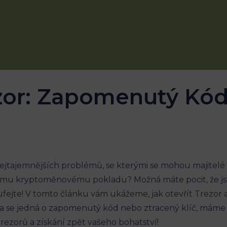
zor: Zapomenutý Kód,
jtajemnějších problémů, se kterými se mohou majitelé T
emu kryptoměnovému pokladu? Možná máte pocit, že jste
fejte! V tomto článku vám ukážeme, jak otevřít Trezor a
da se jedná o zapomenutý kód nebo ztracený klíč, máme 
Trezorů a získání zpět vašeho bohatství!