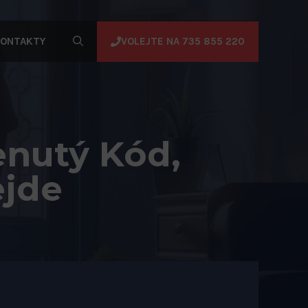
VOLEJTE NA 735 855 220
ONTAKTY
enutý Kód,
ejde