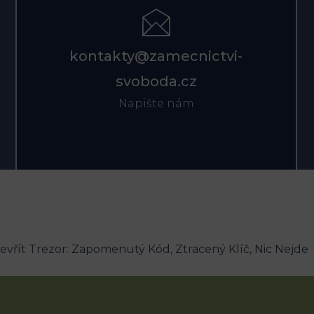
kontakty@zamecnictvi-
svoboda.cz
Napište nám
evřít Trezor: Zapomenutý Kód, Ztracený Klíč, Nic Nejde