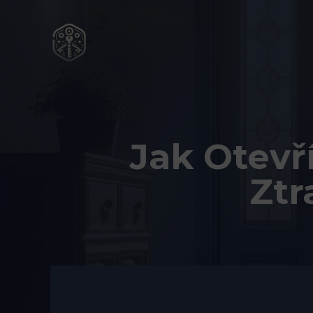
Přeskočit
na
obsah
Jak Otevř
Ztr