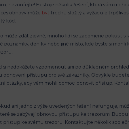
u, nezoufejte! Existuje několik řešení, která vám mohou
proces obnovy může
být
trochu složitý a vyžaduje trpělivost
tý kód.
to může zdát zjevné, mnoho lidí se zapomene pokusit s
vé poznámky, deníky nebo jiné místo, kde byste si mohli k
ezoru.
 si nedokážete vzpomenout ani po důkladném prohledání,
u obnovení přístupu pro své zákazníky. Obvykle budete
í otázky, aby vám mohli pomoci obnovit přístup. Kontak
okud ani jedno z výše uvedených řešení nefunguje, může
, které se zabývají obnovou přístupu ke trezorům. Budou
 přístup ke svému trezoru. Kontaktujte několik společno