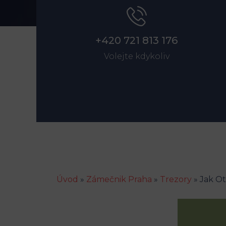
+420 721 813 176
Volejte kdykoliv
Úvod
»
Zámečnik Praha
»
Trezory
»
Jak Ot