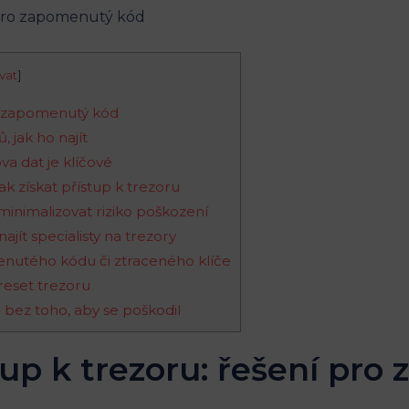
vat
]
ro zapomenutý kód
ů, jak ho najít
a dat je klíčové
jak získat přístup k trezoru
 minimalizovat riziko poškození
ajít specialisty na trezory
enutého kódu či ztraceného klíče
reset trezoru
r bez toho, aby se poškodil
stup k trezoru: řešení pr