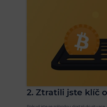
2. Ztratili jste klí
Pokud jste se náhodou dostali do situace, k