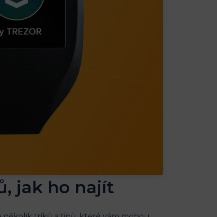
ů, jak ho najít
je několik triků a tipů, které vám mohou