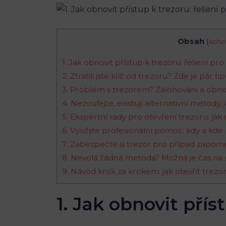
Obsah
[
scho
1. Jak obnovit přístup k trezoru: řešení p
2. Ztratili jste klíč od trezoru? Zde je pár tip
3. Problém s trezorem? Zálohování a obnov
4. Nezoufejte, existují alternativní metody, 
5. Ekspertní rady pro otevření trezoru: jak
6. Využijte profesionální pomoc: kdy a kde n
7. Zabezpečte si trezor pro případ zapom
8. Nevolá žádná metoda? Možná je čas na 
9. Návod krok za krokem: jak otevřít trezo
1. Jak obnovit pří