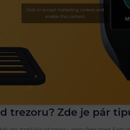
Click to accept marketing cookies and
enable this content
č od trezoru? Zde je pár tip
dy jste ztratili klíč od trezoru, nezoufejte hned. Existu