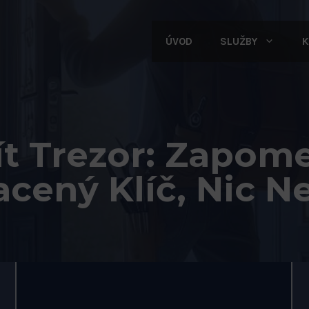
ÚVOD
SLUŽBY
K
ít Trezor: Zapom
acený Klíč, Nic N