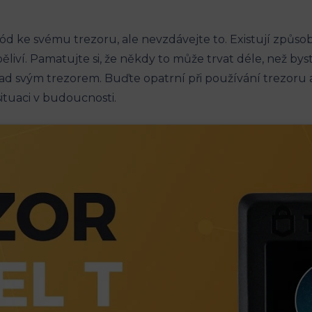
ód ke svému trezoru, ale nevzdávejte to. Existují způsob
iví. Pamatujte si, že někdy to může trvat déle, než byste
ad svým trezorem. Buďte opatrní při používání trezor
tuaci v budoucnosti.