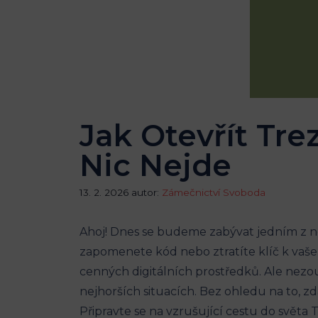
Jak Otevřít Tre
Nic Nejde
13. 2. 2026
autor:
Zámečnictví Svoboda
Ahoj! Dnes se budeme zabývat jedním z ne
zapomenete kód nebo ztratíte klíč k vaš
cenných digitálních prostředků. Ale nezou
nejhorších situacích. Bez ohledu na to, z
Připravte se na vzrušující cestu do světa 