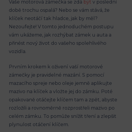
Vaše motorová zámečka se zdá
být
v poslední
době trochu ospalá? Nebo se vám stává, že
klíček neotáčí tak hladce, jak by měl?
Nezoufejte! V tomto jednoduchém postupu
vám ukážeme, jak rozhýbat zámek u auta a
přinést nový život do vašeho spolehlivého
vozidla.
Prvním krokem k oživení vaší motorové
zámečky je pravidelné mazání. S pomocí
mazacího spreje nebo oleje jemně aplikujte
mazivo na klíček a vložte jej do zámku. Poté
opakovaně otáčejte klíčem tam a zpět, abyste
rozložili a rovnoměrně rozprostřeli mazivo po
celém zámku. To pomůže snížit tření a zlepšit
plynulost otáčení klíčem.