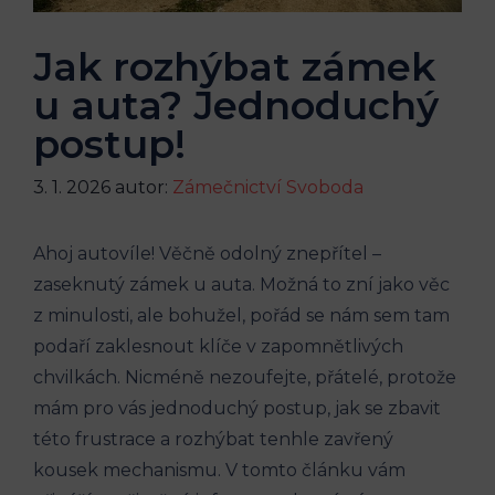
Jak rozhýbat zámek
u auta? Jednoduchý
postup!
3. 1. 2026
autor:
Zámečnictví Svoboda
Ahoj autovíle! Věčně odolný znepřítel –
zaseknutý zámek u auta. Možná to zní jako věc
z minulosti, ale bohužel, pořád se nám sem tam
podaří zaklesnout klíče v zapomnětlivých
chvilkách. Nicméně nezoufejte, přátelé, protože
mám pro vás jednoduchý postup, jak se zbavit
této frustrace a rozhýbat tenhle zavřený
kousek mechanismu. V tomto článku vám