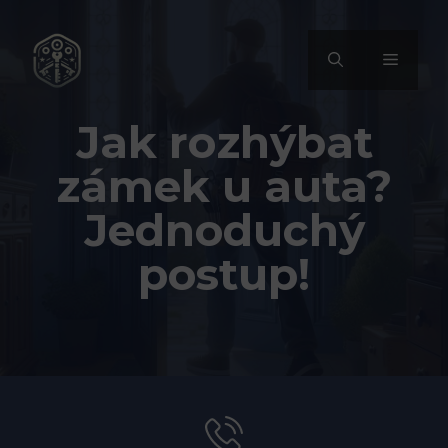
Přeskočit
na
MENU
obsah
Jak rozhýbat
zámek u auta?
Jednoduchý
postup!