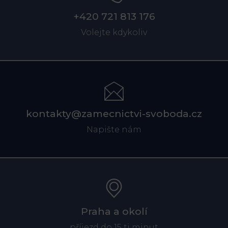
+420 721 813 176
Volejte kdykoliv
kontakty@zamecnictvi-svoboda.cz
Napište nám
Praha a okolí
příjezd do 15 ti minut