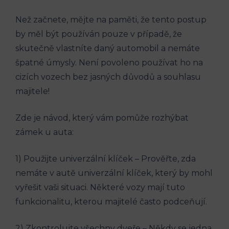
Než začnete, mějte na paměti, že tento postup
by měl být používán pouze v případě, že
skutečně vlastníte daný automobil a nemáte
špatné úmysly. Není povoleno používat ho na
cizích vozech bez jasných důvodů a souhlasu
majitele!
Zde je návod, který vám pomůže rozhýbat
zámek u auta:
1) Použijte univerzální klíček – Prověřte, zda
nemáte v autě univerzální klíček, který by mohl
vyřešit vaši situaci. Některé vozy mají tuto
funkcionalitu, kterou majitelé často podceňují.
2) Zkontrolujte všechny dveře – Někdy se jedna