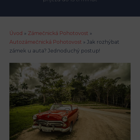
Úvod
»
Zámečnická Pohotovost
»
Autozámečnická Pohotovost
»
Jak rozhýbat
zámek u auta? Jednoduchý postup!