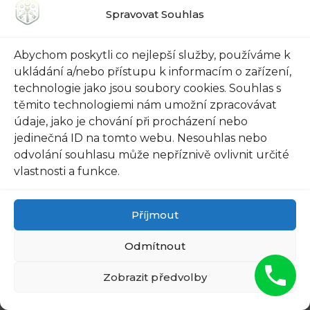
problém, je nejlépe vyhledat profesionální
Spravovat Souhlas
pomoc, jako je například zavolat odborníka na
zámečnictví, který vám s otevřením zámku
Abychom poskytli co nejlepší služby, používáme k
pomůže.
ukládání a/nebo přístupu k informacím o zařízení,
technologie jako jsou soubory cookies. Souhlas s
těmito technologiemi nám umožní zpracovávat
Doufáme, že tento jednoduchý postup vám
údaje, jako je chování při procházení nebo
pomůže při otevírání zámku u auta. Buďte
jedinečná ID na tomto webu. Nesouhlas nebo
trpěliví a důkladní při jeho provádění. S trochou
odvolání souhlasu může nepříznivě ovlivnit určité
cviku a znalostí se můžete stát odborníkem na
vlastnosti a funkce.
rozhýbání zámků! Ahoj, autolovci! Doufám, že
vám dnešní článek pomohl rozproudit vaší
Příjmout
znalosti o tom, jak rozhýbat zámek u auta. Teď,
když znáte jednoduchý postup, jak se s tímto
Odmítnout
problémem vypořádat, nemusíte se již trápit v
Zobrazit předvolby
případě, že se vám zasekl klíček.