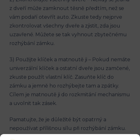
z dveří může zamknout těsně předtím, než se
vám podaří otevřít auto. Zkuste tedy nejprve
zkontrolovat všechny dveře a zjistit, zda jsou
uzavřené. Můžete se tak vyhnout zbytečnému
rozhýbání zámku.
3) Použijte klíček a matnoutě ji – Pokud nemáte
univerzální klíček a ostatní dveře jsou zamčené,
zkuste použít vlastní klíč. Zasuňte klíč do
zámku a jemně ho rozhýbejte tam a zpátky.
Cílem je matnoutě ji do rozkmitání mechanismu
a uvolnit tak zásek.
Pamatujte, že je důležité být opatrný a
nepoužívat přílišnou sílu při rozhýbání zámku.
Pokud ani jeden z těchto kroků nevyřeší váš