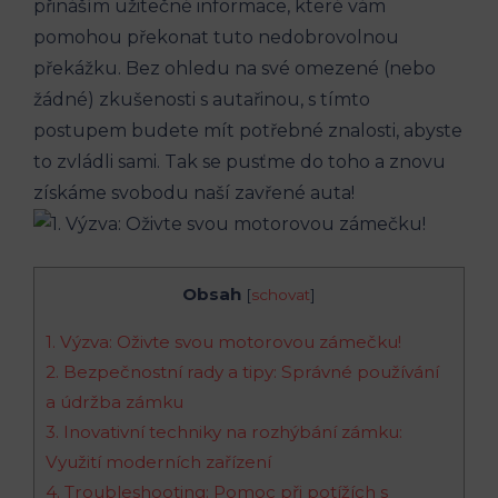
přináším užitečné informace, které vám
pomohou překonat tuto nedobrovolnou
překážku. Bez ohledu na své omezené (nebo
žádné) zkušenosti s autařinou, s tímto
postupem budete mít potřebné znalosti, abyste
to zvládli sami. Tak se pusťme do toho a znovu
získáme svobodu naší zavřené auta!
Obsah
[
schovat
]
1. Výzva: Oživte svou motorovou zámečku!
2. Bezpečnostní rady a tipy: Správné používání
a údržba zámku
3. Inovativní techniky na rozhýbání zámku:
Využití moderních zařízení
4. Troubleshooting: Pomoc při potížích s