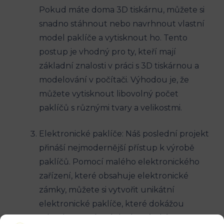
Pokud máte doma 3D tiskárnu, můžete si
snadno stáhnout nebo navrhnout vlastní
model paklíče a vytisknout ho. Tento
postup je vhodný pro ty, kteří mají
základní znalosti v práci s 3D tiskárnou a
modelování v počítači. Výhodou je, že
můžete vytisknout libovolný počet
paklíčů s různými tvary a velikostmi.
Elektronické paklíče: Náš poslední projekt
přináší nejmodernější přístup k výrobě
paklíčů. Pomocí malého elektronického
zařízení, které obsahuje elektronické
zámky, můžete si vytvořit unikátní
elektronické paklíče, které dokážou
odemknout různé druhy zámků. Tato