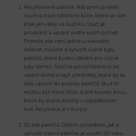
Recyklované paklíče: Náš první projekt
využívá staré odložené klíče, které se vám
jinak jen válejí ve šuplíku. Stačí je
poupravit a upravit podle svých potřeb.
Protože zde není jedna univerzální
velikost, můžete si vytvořit různé typy
paklíčů, které budou ideální pro různé
typy zámků. Stačí se porozhlédnout po
vašem domě a najít předměty, které by se
daly upravit do podoby paklíčů. Buď to
můžou být starší klíče, či jiné kousky kovu,
které by stejně končily v odpadkovém
koši. Recyklace je v kurzu!
3D tisk paklíčů: Dalším způsobem, jak si
vytvořit vlastní paklíče, je využití 3D tisku.