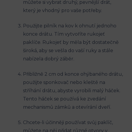
můžete si vybrat druhý, pevnější drát,
který je vhodný pro vaše potřeby.
Použijte pilník na kov k ohnutí jednoho
konce drátu. Tím vytvoříte rukojeť
paklíče. Rukojeť by měla být dostatečně
široká, aby se vešla do vaší ruky a stále
nabízela dobrý záběr.
Přibližně 2 cm od konce ohýbaného drátu,
použijte sponkovač nebo kleště na
stříhání drátu, abyste vyrobili malý háček.
Tento háček se používá ke zvedání
mechanismů zámků a otevírání dveří.
Chcete-li účinněji používat svůj paklíč,
můžete na něj přidat různé otvory v