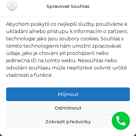
technologie je stále ve vývoji, ale nabízí
Spravovat Souhlas
možnosti, které byly dříve
nepředstavitelné. Jako kutilové se můžete
Abychom poskytli co nejlepší služby, používáme k
vydat do světa elektroniky a vytvořit si svůj
ukládání a/nebo přístupu k informacím o zařízení,
vlastní unikátní elektronický paklíč.
technologie jako jsou soubory cookies. Souhlas s
těmito technologiemi nám umožní zpracovávat
údaje, jako je chování při procházení nebo
Pamatujte, že výroba paklíčů je legální, pokud
jedinečná ID na tomto webu. Nesouhlas nebo
jejich použití je v souladu s platnými zákony a s
odvolání souhlasu může nepříznivě ovlivnit určité
vaší činností. Je důležité dodržovat zákonné
vlastnosti a funkce.
normy a nepoužívat takto vyrobené nástroje k
nelegálním aktivitám. Buďte kreativní a s chutí
Příjmout
se pusťte do výroby vlastních paklíčů!
Odmítnout
Zobrazit předvolby