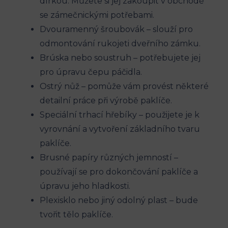
dírkou. Můžete si jej zakoupit v obchodě
se zámečnickými potřebami.
Dvouramenný šroubovák – slouží pro
odmontování rukojeti dveřního zámku.
Brúska nebo soustruh – potřebujete jej
pro úpravu čepu páčidla.
Ostrý nůž – pomůže vám provést některé
detailní práce při výrobě paklíče.
Speciální trhací hřebíky – použijete je k
vyrovnání a vytvoření základního tvaru
paklíče.
Brusné papíry různých jemností –
používají se pro dokončování paklíče a
úpravu jeho hladkosti.
Plexisklo nebo jiný odolný plast – bude
tvořit tělo paklíče.