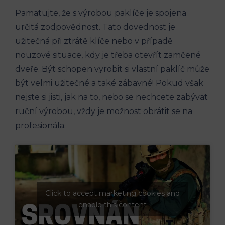
Pamatujte, že s výrobou paklíče je spojena
určitá zodpovědnost. Tato dovednost je
užitečná při ztrátě klíče nebo v případě
nouzové situace, kdy je třeba otevřít zamčené
dveře. Být schopen vyrobit si vlastní paklíč může
být velmi užitečné a také zábavné! Pokud však
nejste si jisti, jak na to, nebo se nechcete zabývat
ruční výrobou, vždy je možnost obrátit se na
profesionála.
Click to accept marketing cookies and
enable this content