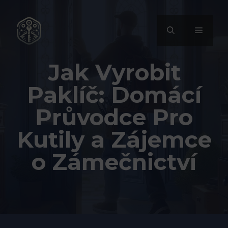
Přeskočit
na
MENU
obsah
Jak Vyrobit
Paklíč: Domácí
Průvodce Pro
Kutily a Zájemce
o Zámečnictví