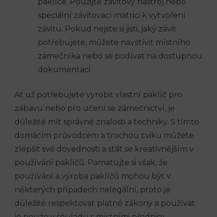
paklíče. Použijte závitový nástroj nebo
speciální závitovací matrici k vytvoření
závitu. Pokud nejste si jisti, jaký závit
potřebujete, můžete navštívit místního
zámečníka nebo se podívat na dostupnou
dokumentaci.
Ať už potřebujete vyrobit vlastní paklíč pro
zábavu nebo pro učení se zámečnictví, je
důležité mít správné znalosti a techniky. S tímto
domácím průvodcem a trochou cviku můžete
zlepšit své dovednosti a stát se kreativnějším v
používání paklíčů. Pamatujte si však, že
používání a výroba paklíčů mohou být v
některých případech nelegální, proto je
důležité respektovat platné zákony a používat
je pouze v souladu s místními předpisy.