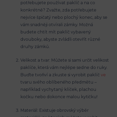
potřebujete používat paklíč a na co
konkrétně? Zvažte, zda potřebujete
nejvíce špičatý nebo plochý konec, aby se
vám snadněji otvírali zámky. Možná
budete chtít mít paklíč vybavený
dvouboky, abyste zvládli otevřít různé
druhy zámků.
Velikost a tvar: Můžete si sami určit velikost
paklíče, která vám nejlépe sedne do ruky.
Buďte tvořiví a zkuste si vyrobit paklíč
ve
tvaru svého oblíbeného předmětu –
například vychytaný klíček, plachou
kočku nebo dokonce malou kytičku!
Materiál: Existuje obrovský výběr