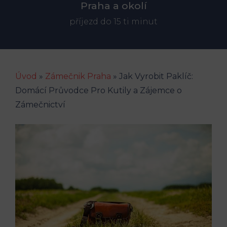
Praha a okolí
příjezd do 15 ti minut
Úvod
»
Zámečnik Praha
»
Jak Vyrobit Paklíč:
Domácí Průvodce Pro Kutily a Zájemce o
Zámečnictví