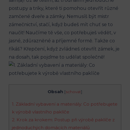
sám(a)! Už se těším, až ti odhalím jednoduché
postupy a triky, které ti pomohou otevřít různé
zamčené dveře a zámky. Nemusíš být mistr
zámečnictví, stačí, když budeš mít chuť se to
naučit! Naučíme tě vše, co potřebuješ vědět, v
jasné, zdůrazněné a příjemné formě. Takže co
říkáš? Křepčení, když zvládneš otevřít zámek, je
na dosah, tak pojďme to udělat společně!
Obsah
[
schovat
]
1. Základní vybavení a materiály: Co potřebujete
k výrobě vlastního paklíče
2. Krok za krokem: Postup při výrobě paklíče z
jednoduchých domácích materiálů