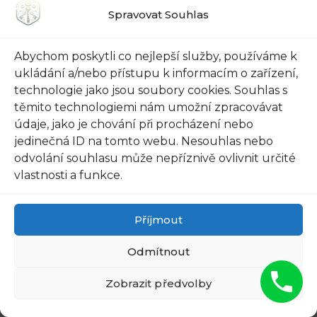
utrácet příliš mnoho peněz.
Spravovat Souhlas
Co udělá naše bezpečnostní dveře tak
Abychom poskytli co nejlepší služby, používáme k
výhodnými? Za prvé, používáme nejkvalitnější
ukládání a/nebo přístupu k informacím o zařízení,
materiály, které zajistí jejich odolnost proti
technologie jako jsou soubory cookies. Souhlas s
vloupání a vydrží dlouhá léta. Naše dveře jsou
těmito technologiemi nám umožní zpracovávat
údaje, jako je chování při procházení nebo
opatřeny speciálním zámkem s více body
jedinečná ID na tomto webu. Nesouhlas nebo
zamykání, který představuje další vrstvu
odvolání souhlasu může nepříznivě ovlivnit určité
ochrany. Navíc, naše dveře jsou energeticky
vlastnosti a funkce.
úsporné, což vám může pomoci snížit náklady
na vytápění.
Příjmout
Kromě toho nabízíme také široký výběr designů
Odmítnout
a barev, které se budou skvěle hodit k vašemu
domovu. Zvolte si z našeho katalogu moderních
Zobrazit předvolby
a stylových dveří, které zlepší vzhled vašeho