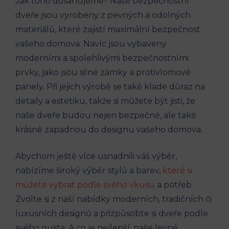
Jak toho dosahujeme? Naše bezpečnostní
dveře jsou vyrobeny z pevných a odolných
materiálů, které zajistí maximální bezpečnost
vašeho domova. Navíc jsou vybaveny
moderními a spolehlivými bezpečnostními
prvky, jako jsou silné zámky a protivlomové
panely. Při jejich výrobě se také klade důraz na
detaily a estetiku, takže si můžete být jisti, že
naše dveře budou nejen bezpečné, ale také
krásně zapadnou do designu vašeho domova.
Abychom ještě více usnadnili váš výběr,
nabízíme široký výběr stylů a barev,
které si
můžete vybrat podle svého vkusu
a potřeb.
Zvolte si z naší nabídky moderních, tradičních či
luxusních designů a přizpůsobte si dveře podle
svého gusta. A co je nejlepší, naše levné