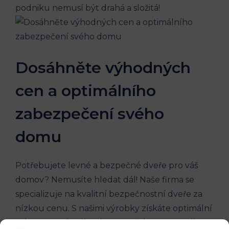
podniku nemusí být drahá a složitá!
Dosáhněte výhodných
cen a optimálního
zabezpečení svého
domu
Potřebujete levné a bezpečné dveře pro váš
domov? Nemusíte hledat dál! Naše firma se
specializuje na kvalitní bezpečnostní dveře za
nízkou cenu. S našimi výrobky získáte optimální
zabezpečení svého domu, aniž byste museli