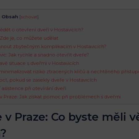
Obsah
[
schovat
]
vědět o otevření dveří v Hostavicích?
 Zde je, co můžete udělat
 vyhnout zbytečným komplikacím v Hostavicích?
ic: Jak rychle a snadno otevřít dveře?
havé situace s dveřmi v Hostavicích
minimalizovat riziko ztracených klíčů a nechtěného přístup
moct, pokud se zasekly dveře v Hostavicích
 asistence při otevírání dveří
 v Praze: Jak získat pomoc při problémech s dveřmi
e v Praze: Co byste měli v
h?