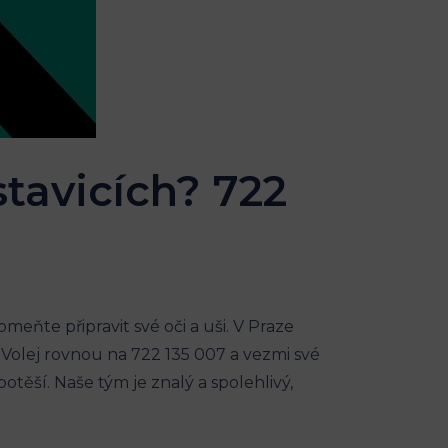
tavicích? 722
omeňte připravit své oči a uši. V Praze
olej rovnou na 722 135 007 a vezmi své
těší. Naše tým je znalý a spolehlivý,