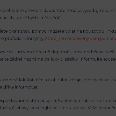
ace ohledně otevření dveří. Tato situace vyžaduje okamži
acích, které byste měli vědět.
ete okamžitou pomoc, můžete volat na nouzovou linku 72
é profesionální týmy,
které jsou připraveny vám pomoci
.
havé situaci vám důrazně doporučujeme dodržovat veške
te žádné neznámé balíčky či zásilky. Informujte soused
avidelně lokální média a oficiální zdroje informací o ot
ejdříve informovat.
spektování těchto pokynů. Společnými silami můžeme min
ázky či obavy, neváhejte nás kontaktovat. Vaše bezpečnos