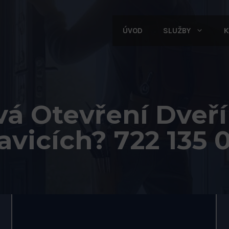
ÚVOD
SLUŽBY
K
á Otevření Dveří
avicích? 722 135 0