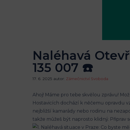
Naléhavá Otevře
135 007 ☎️
17. 6. 2025
autor:
Zámečnictví Svoboda
Ahoj! Máme pro tebe skvělou zprávu! Možná u
Hostavicích dochází k něčemu opravdu vz
nejbližší kamarády nebo rodinu na nezapom
takže můžeš být naprosto klidný. Připrav s