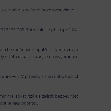
tou reakci a zvláštní pozornost všech.
2 135 007. Tato linka je přístupná 24
rá bezpečnostní opatření. Neotevírejte
y o této situaci a dbejte na vzájemnou
evření dveří. V případě změn nebo dalších
imalizovat rizika a zajistit bezpečnost
t je naší prioritou.