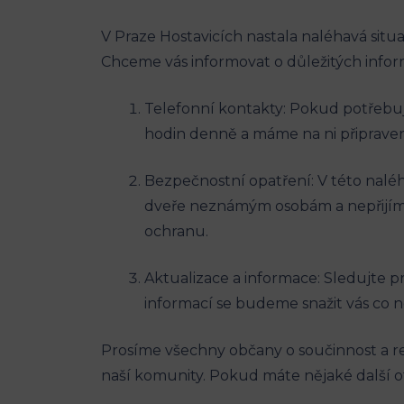
V Praze Hostavicích nastala naléhavá situ
Chceme vás informovat o důležitých inform
Telefonní kontakty: Pokud potřebuj
hodin denně a máme na ni připraven
Bezpečnostní opatření: V této nalé
dveře neznámým osobám a nepřijímej
ochranu.
Aktualizace a informace: Sledujte pr
informací se budeme snažit vás co n
Prosíme všechny občany o součinnost a re
naší komunity. Pokud máte nějaké další ot