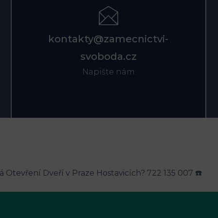
kontakty@zamecnictvi-
svoboda.cz
Napište nám
 Otevření Dveří v Praze Hostavicích? 722 135 007 ☎️