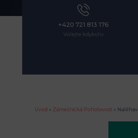
+420 721 813 176
Volejte kdykoliv
Úvod
»
Zámečnická Pohotovost
»
Naléhavá