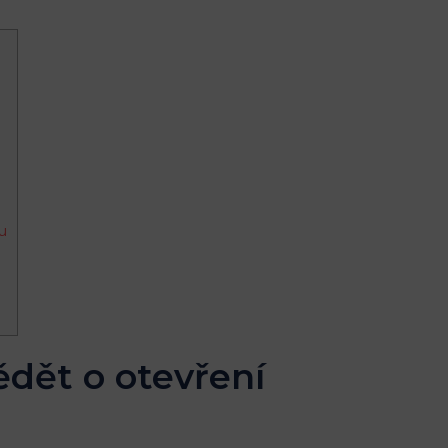
u
ědět o otevření