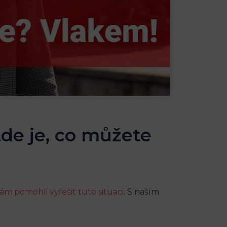
Zde je, co můžete
m pomohli vyřešit tuto situaci
. S naším