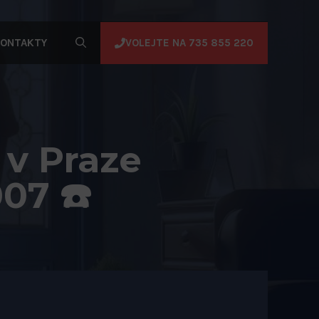
VOLEJTE NA 735 855 220
ONTAKTY
 v Praze
07 ☎️