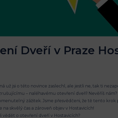
ní Dveří v Praze Hos
ž jsi o této novince zaslechl, ale jestli ne, tak ti nezap
rušujícímu – naléhavému otevření dveří! Nevěříš nám? V
enutelný zážitek. Jsme přesvědčeni, že tě tento krok po
e na skvělý čas a zároveň objev v Hostavicích!