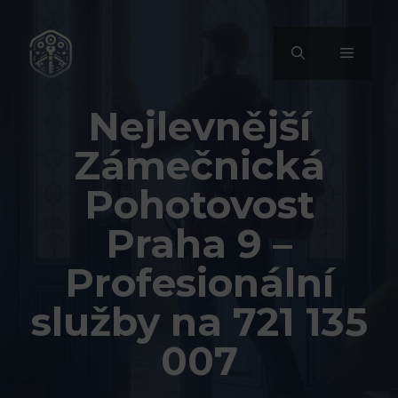
Přeskočit
na
MENU
obsah
Nejlevnější
Zámečnická
Pohotovost
Praha 9 –
Profesionální
služby na 721 135
007