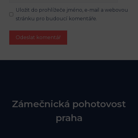
mail
Uložit do prohlížeče jméno, e-mail a webovou
stránku pro budoucí komentáře.
Zámečnická pohotovost
praha