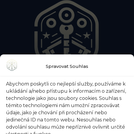
Spravovat Souhlas
O NÁS
KONTAKTY
BLOG
Abychom poskytli co nejlepší služby, používáme k
O ZÁMEČNICKÉ POHOTOVOSTI
ukládání a/nebo přístupu k informacím o zařízení,
O ZABEZPEČENÍ DVEŘÍ
VŠE O TREZORECH
technologie jako jsou soubory cookies. Souhlas s
těmito technologiemi nám umožní zpracovávat
údaje, jako je chování při procházení nebo
jedinečná ID na tomto webu. Nesouhlas nebo
@ 2026 Zámečnictví-svoboda.cz |
Ochrana osobních
odvolání souhlasu může nepříznivě ovlivnit určité
údajů
|
Všeobecné obchodní podmínky