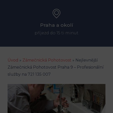
Praha a okolí
příjezd do 15 ti minut
Úvod
»
Zámečnická Pohotovost
»
Nejlevnější
Zámečnická Pohotovost Praha 9 – Profesionální
služby na 721 135 007