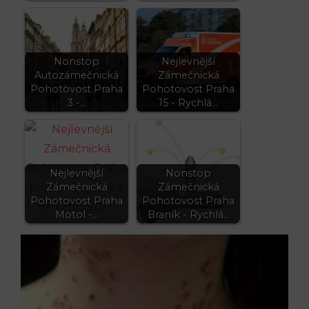
Nonstop
Nejlevnější
Autozámečnická
Zámečnická
Pohotovost Praha
Pohotovost Praha
3 -…
15 - Rychlá…
Nejlevnější
Nonstop
Zámečnická
Zámečnická
Pohotovost Praha
Pohotovost Praha
Motol -…
Braník - Rychlá…