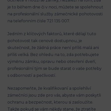
ocitnete v nouzi se zámky, nezáleží na tom, zda
je to během dne či v noci, můžete se spolehnout
na profesionální služby zámečnické pohotovosti
na telefonním čísle 721 135 007.
Jedním z klíčových faktorů, které dělají tuto
pohotovost tak cenově dostupnou, je
skutečnost, že žádná práce není příliš malá ani
příliš velká. Bez ohledu na to, zda potřebujete
výměnu zámku, opravu nebo otevření dveří,
profesionální tým se bude starat o vaše potřeby
s odborností a pečlivostí.
Nezapomeňte, že kvalifikovaní a spolehliví
zámečníci jsou zde pro vás, abyste vám poskytli
ochranu a bezpečnost, kterou si zasloužíte.
Takže pokud se vám někdy stane, že ztratíte