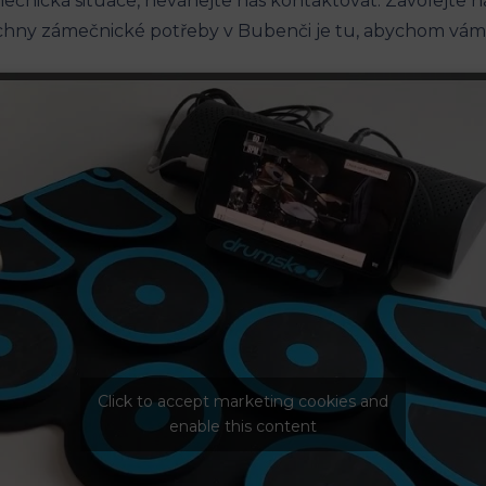
nická situace, neváhejte nás kontaktovat. Zavolejte na
chny zámečnické potřeby v Bubenči je tu, abychom vám
Click to accept marketing cookies and
enable this content