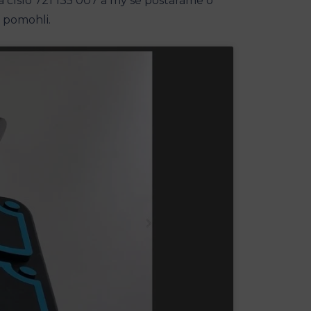
 číslo 721 135 007 a my se postaráme o
 pomohli.