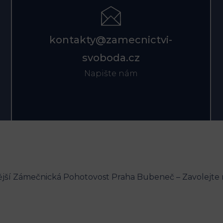
kontakty@zamecnictvi-
svoboda.cz
Napište nám
ější Zámečnická Pohotovost Praha Bubeneč – Zavolejte 