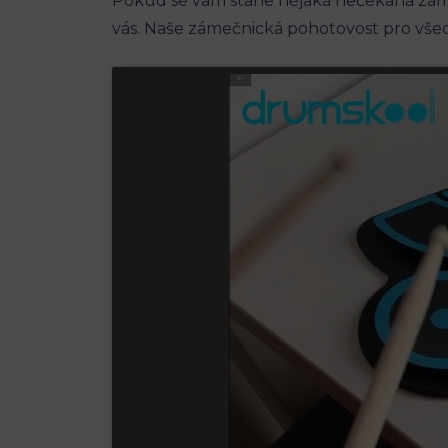
Pokud se vám stane nějaká nečekaná zámeč
vás. Naše zámečnická pohotovost pro vše