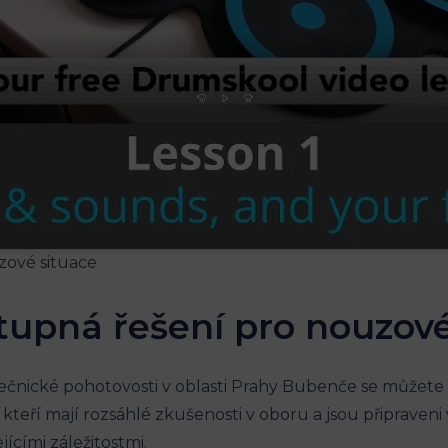
stupná řešení pro nouzov
ečnické pohotovosti v oblasti Prahy Bubenče se můžete 
teří mají rozsáhlé zkušenosti v oboru a jsou připraveni
ícími záležitostmi.