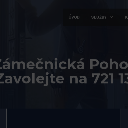
ÚVOD
SLUŽBY
K
 Zámečnická Poho
avolejte na 721 