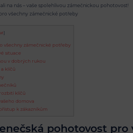
léhali na nás – vaše spolehlivou zámečnickou pohotovost!
at
]
o všechny zámečnické potřeby
vé situace
 jsou v dobrých rukou
 a klíčů
ny
mečníků
rozbití klíčů
 vašeho domova
přístup k zákazníkům
enečská pohotovost pro