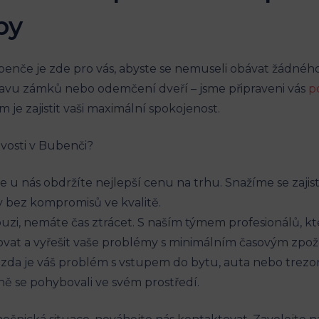
by
benče je zde pro vás, abyste se nemuseli obávat žádné
ravu zámků nebo odemčení dveří – jsme připraveni vás
p
je zajistit vaši maximální spokojenost.
vosti v Bubenči?
, že u nás obdržíte nejlepší cenu na trhu. Snažíme se zaj
y bez kompromisů ve kvalitě.
ouzi, nemáte čas ztrácet. S naším týmem profesionálů, kt
govat a vyřešit vaše problémy s minimálním časovým zpo
zda je váš problém s vstupem do bytu, auta nebo trezoru,
ně se pohybovali ve svém prostředí.