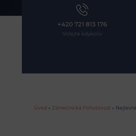
+420 721 813 176
Volejte kdykoliv
Úvod
»
Zámečnická Pohotovost
»
Nejlevn