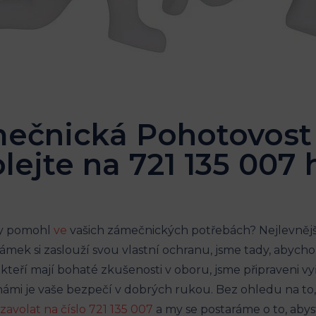
mečnická Pohotovost
lejte na 721 135 007
aby pomohl
ve
vašich zámečnických potřebách? Nejlevně
ámek si zaslouží svou vlastní ochranu, jsme tady, abycho
eří mají bohaté zkušenosti v oboru, jsme připraveni vyř
 námi je vaše bezpečí v dobrých rukou. Bez ohledu na to,
zavolat na číslo 721 135 007
a my se postaráme o to, abyst