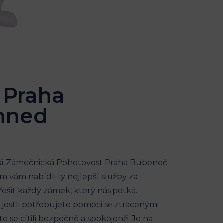
 Praha
 hned
jší Zámečnická Pohotovost Praha Bubeneč
m vám nabídli ty nejlepší služby za
ešit každý zámek, který nás potká.
 jestli potřebujete pomoci se ztracenými
e se cítili bezpečně a spokojeně. Je na