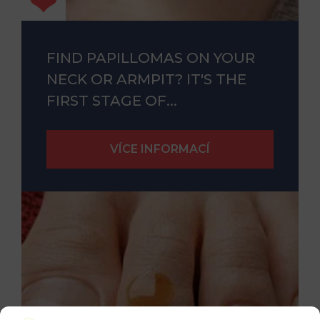
FIND PAPILLOMAS ON YOUR
NECK OR ARMPIT? IT'S THE
FIRST STAGE OF...