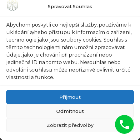
Spravovat Souhlas
Abychom poskytli co nejlepší služby, používáme k
ukládání a/nebo přístupu k informacím o zařízení,
technologie jako jsou soubory cookies. Souhlas s
těmito technologiemi nám umožní zpracovávat
FUNGUS IS A PARASITE, AND
údaje, jako je chování při procházení nebo
IT DIES FROM A DROP OF
jedinečná ID na tomto webu. Nesouhlas nebo
PLAIN...
odvolání souhlasu může nepříznivě ovlivnit určité
vlastnosti a funkce.
Příjmout
Odmítnout
Zobrazit předvolby