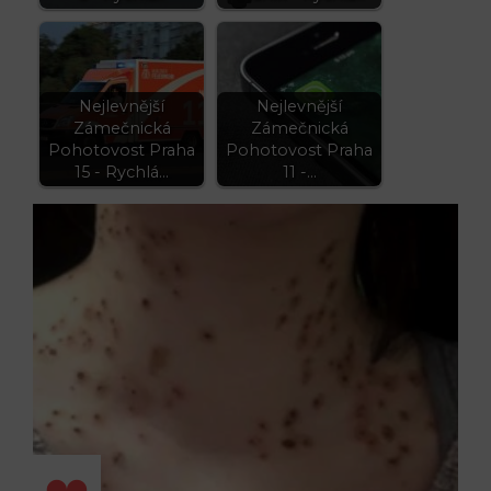
Nejlevnější
Nejlevnější
Zámečnická
Zámečnická
Pohotovost Praha
Pohotovost Praha
15 - Rychlá…
11 -…