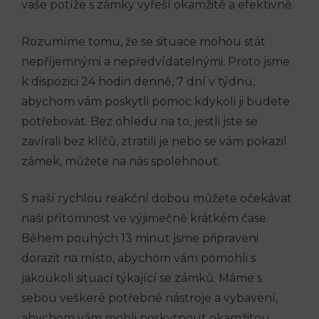
vaše potíže s zámky vyřeší okamžitě a efektivně.
Rozumíme tomu, že se situace mohou stát
nepříjemnými a nepředvídatelnými. Proto jsme
k dispozici 24 hodin denně, 7 dní v týdnu,
abychom vám poskytli pomoc kdykoli ji budete
potřebovat. Bez ohledu na to, jestli jste se
zavírali bez klíčů, ztratili je nebo se vám pokazil
zámek, můžete na nás spolehnout.
S naší rychlou reakční dobou můžete očekávat
naši přítomnost ve výjimečně krátkém čase.
Během pouhých 13 minut jsme připraveni
dorazit na místo, abychom vám pomohli s
jakoukoli situací týkající se zámků. Máme s
sebou veškeré potřebné nástroje a vybavení,
abychom vám mohli poskytnout okamžitou