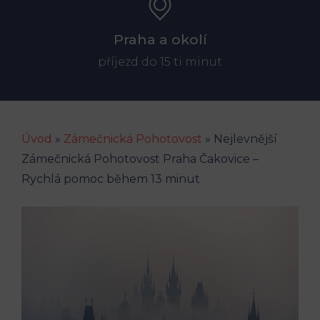
Praha a okolí
příjezd do 15 ti minut
Úvod
»
Zámečnická Pohotovost
»
Nejlevnější
Zámečnická Pohotovost Praha Čakovice –
Rychlá pomoc během 13 minut