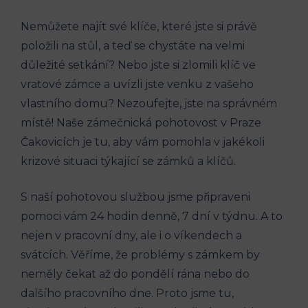
Nemůžete najít své klíče, které jste si právě
položili na stůl, a teď se chystáte na velmi
důležité setkání? Nebo jste si zlomili klíč ve
vratové zámce a uvízli jste venku z vašeho
vlastního domu? Nezoufejte, jste na správném
místě! Naše zámečnická pohotovost v Praze
Čakovicích je tu, aby vám pomohla v jakékoli
krizové situaci týkající se zámků a klíčů.
S naší pohotovou službou jsme připraveni
pomoci vám 24 hodin denně, 7 dní v týdnu. A to
nejen v pracovní dny, ale i o víkendech a
svátcích. Věříme, že problémy s zámkem by
neměly čekat až do pondělí rána nebo do
dalšího pracovního dne. Proto jsme tu,