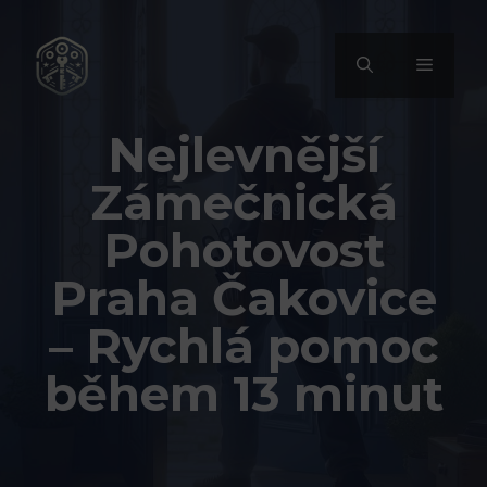
Přeskočit
na
MENU
obsah
Nejlevnější
Zámečnická
Pohotovost
Praha Čakovice
– Rychlá pomoc
během 13 minut