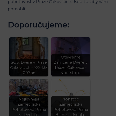
pohotovost v Praze Čakovicích. Jsou tu, aby vám
pomohli!
Doporučujeme:
Otevřeme
SOS: Dveře v Praze
Zamčené Dveře v
Čakovicích - 722 135
Praze: Čakovice -
007 ☎️
Non-stop…
Nejlevnější
Nonstop
Zámečnická
Zámečnická
Pohotovost Praha
Pohotovost Praha
5 - Rychlá…
Braník - Rychlá…