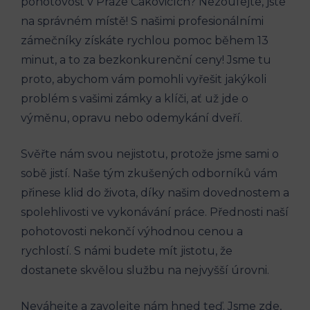
pohotovost v Praze Čakovicích? Nezoufejte, jste
na správném místě! S našimi profesionálními
zámečníky získáte rychlou pomoc během 13
minut, a to za bezkonkurenční ceny! Jsme tu
proto, abychom vám pomohli vyřešit jakýkoli
problém s vašimi zámky a klíči, ať už jde o
výměnu, opravu nebo odemykání dveří.
Svěřte nám svou nejistotu, protože jsme sami o
sobě jistí. Naše tým zkušených odborníků vám
přinese klid do života, díky našim dovednostem a
spolehlivosti ve vykonávání práce. Přednosti naší
pohotovosti nekončí výhodnou cenou a
rychlostí. S námi budete mít jistotu, že
dostanete skvělou službu na nejvyšší úrovni.
Neváhejte a zavolejte nám hned teď. Jsme zde,