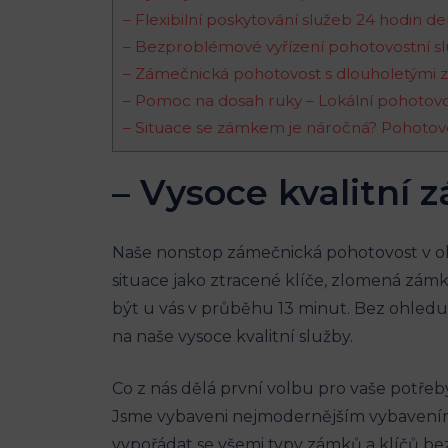
– Flexibilní poskytování služeb 24 hodin de
– Bezproblémové vyřízení pohotovostní sl
– Zámečnická pohotovost s dlouholetými 
– Pomoc na dosah ruky – Lokální pohotovo
– Situace se zámkem je náročná? Pohotovo
– Vysoce kvalitní 
Naše nonstop zámečnická pohotovost v obla
situace jako ztracené klíče, zlomená zámk
být u vás v průběhu 13 minut. Bez ohled
na naše vysoce kvalitní služby.
Co z nás dělá první volbu pro vaše potře
Jsme vybaveni nejmodernějším vybavením a
vypořádat se všemi typy zámků a klíčů bez 