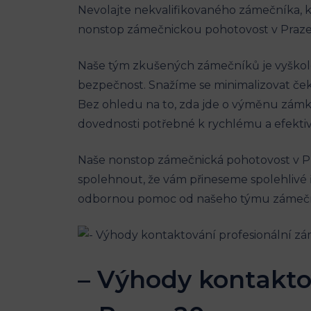
Nevolajte nekvalifikovaného zámečníka, kd
nonstop zámečnickou pohotovost v Praze
Naše tým zkušených zámečníků je vyškole
bezpečnost. Snažíme se minimalizovat ček
Bez ohledu na to, zda jde o výměnu zám
dovednosti potřebné k rychlému a efekti
Naše nonstop zámečnická pohotovost v Pra
spolehnout, že vám přineseme spolehlivé ře
odbornou pomoc od našeho týmu zámečník
– Výhody kontakto