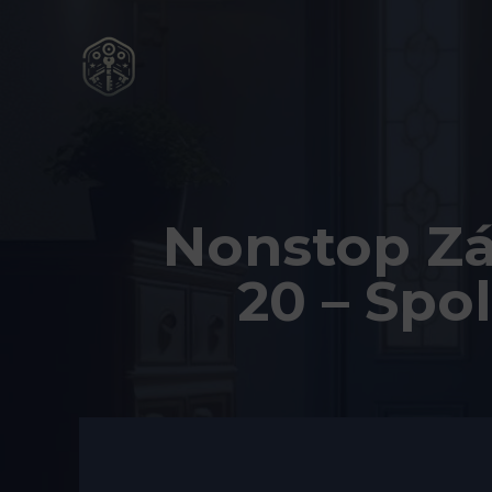
Přeskočit
na
obsah
Nonstop Zá
20 – Spo