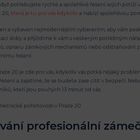
yž potřebujete rychlé a spolehlivé řešení svých potíží v
 20,
která je tu pro vás kdykoliv
a nabízí spolehlivou po
n a vybaven nejmodernějším vybavením, aby vám poskytl
ací doby a přijíždíme k vám s veškerým potřebným nářa
ků, opravu zámkových mechanismů nebo odstraňování za
vnímu řešení.
ze 20 je zde pro vás, kdykoliv vás potká nějaký problém
šení a zajistíme, že se budete zase cítit v bezpečí. Nebo
ů, kteří jsou pouhých 13 minut od vás.
vání profesionální zámeč