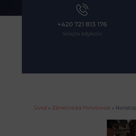
+420 721 813 176
Volejte kdykoliv
Úvod
»
Zámečnická Pohotovost
»
Nonstop