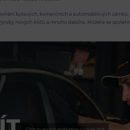
tevírání bytových, komerčních a automobilových zámků,
roby nových klíčů a mnoho dalšího. Můžete se spolehn
Click to accept marketing cookies and