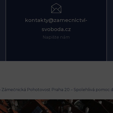
kontakty@zamecnictvi-
svoboda.cz
Napište nám
 Zámečnická Pohotovost Praha 20 – Spolehlivá pomoc d