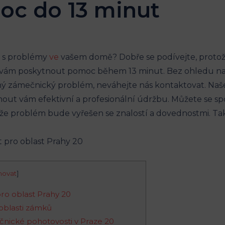
oc do 13 minut
c s problémy
ve
vašem domě? Dobře se podívejte, proto
ni vám poskytnout pomoc během 13 minut. Bez ohledu na
ý zámečnický problém, neváhejte nás kontaktovat. Naš
ut vám efektivní a profesionální údržbu. Můžete se spo
, že problém bude vyřešen se znalostí a dovednostmi. Ta
hovat
]
ro oblast Prahy 20
 oblasti zámků
čnické pohotovosti v Praze 20