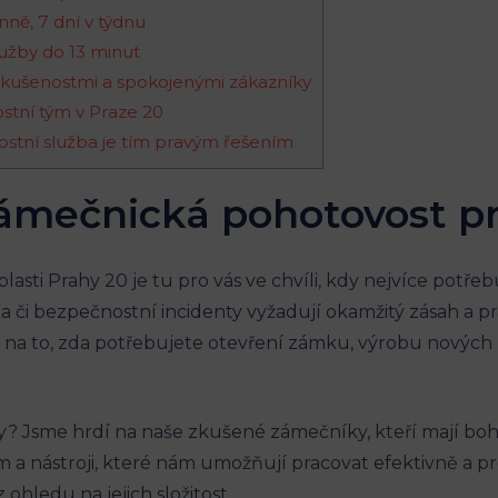
nně, 7 dní v týdnu
užby do 13 minut
zkušenostmi a spokojenými zákazníky
stní tým v Praze 20
stní služba je tím pravým řešením
zámečnická pohotovost pr
sti Prahy 20 je tu pro vás ve chvíli, kdy nejvíce potř
a či bezpečnostní incidenty vyžadují okamžitý zásah a 
u na to, zda potřebujete otevření zámku, výrobu nových
by? Jsme hrdí na naše zkušené zámečníky, kteří mají bo
 nástroji, které nám umožňují pracovat efektivně a pr
ohledu na jejich složitost.