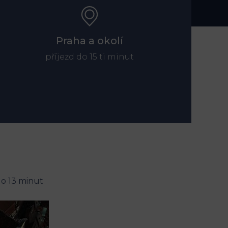
Praha a okolí
příjezd do 15 ti minut
o 13 minut