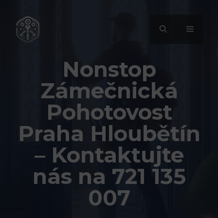
Přeskočit
na
MENU
obsah
Nonstop
Zámečnická
Pohotovost
Praha Hloubětín
– Kontaktujte
nás na 721 135
007