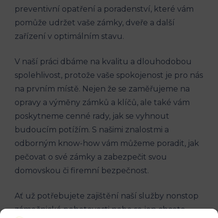
preventivní opatření a poradenství, které vám
pomůže udržet vaše zámky, dveře a další
zařízení v optimálním stavu.
V naší práci dbáme na kvalitu a dlouhodobou
spolehlivost, protože vaše spokojenost je pro nás
na prvním místě. Nejen že se zaměřujeme na
opravy a výměny zámků a klíčů, ale také vám
poskytneme cenné rady, jak se vyhnout
budoucím potížím. S našimi znalostmi a
odborným know-how vám můžeme poradit, jak
pečovat o své zámky a zabezpečit svou
domovskou či firemní bezpečnost.
Ať už potřebujete zajištění naší služby nonstop
zámečnické pohotovosti nebo se jen chcete