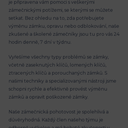
je připravena vám pomoci s veškerými
zámečnickými potížemi, se kterými se můžete
setkat. Bez ohledu na to, zda potřebujete
výměnu zámku, opravu nebo odblokování, naše
zkušené a školené zámečníky jsou tu pro vás 24
hodin denně, 7 dní v týdnu.
Vyřešíme všechny typy problémů se zámky,
včetně zaseknutých klíčů, lomených klíčů,
ztracených klíčů a porouchaných zámků. S
našimi techniky a specializovanými nástroji jsme
schopni rychle a efektivně provést výměnu
zámků a opravit poškozené zámky.
Naše zámečnická pohotovost je spolehlivá a
důvěryhodná. Každý člen našeho týmu je
odborně vyškolen a má bohaté zkušenosti v