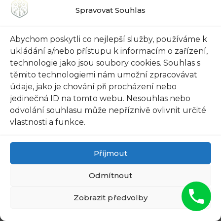
poradit s prevencí před hrozbami jako jsou
Spravovat Souhlas
vloupání a krádeže, naše profesionální
poradenství vám přinese klid a jistotu.
Abychom poskytli co nejlepší služby, používáme k
Kontaktujte nás na telefonním čísle 721 135 007
ukládání a/nebo přístupu k informacím o zařízení,
a my vám rádi poskytneme veškeré potřebné
technologie jako jsou soubory cookies. Souhlas s
informace a odpovědi na vaše otázky. S naším
těmito technologiemi nám umožní zpracovávat
údaje, jako je chování při procházení nebo
týmem se nemusíte bát budoucích problémů
jedinečná ID na tomto webu. Nesouhlas nebo
se zámky, protože jsme tu, abychom vám
odvolání souhlasu může nepříznivě ovlivnit určité
pomohli předejít nepříjemnostem a zajistili vaši
vlastnosti a funkce.
bezpečnost. Děkujeme vám, že jste si přečetli
náš článek o neustále dostupné zámečnické
Příjmout
pohotovosti v Praze Hloubětíně. Doufáme, že
vám přinesl užitečné informace a pomohl vám
Odmítnout
při řešení vašich zámeknických potíží.
Zobrazit předvolby
Jako profesionální tým zámečnických