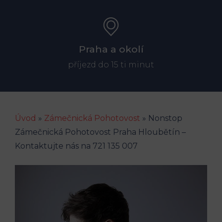
Praha a okolí
příjezd do 15 ti minut
Úvod
»
Zámečnická Pohotovost
»
Nonstop
Zámečnická Pohotovost Praha Hloubětín –
Kontaktujte nás na 721 135 007