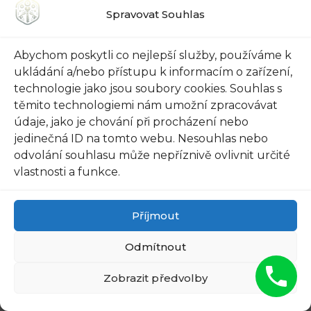
spolehněte se na Nonstop Zámečnickou
Spravovat Souhlas
Pohotovost Praha Kyje. S jejich profesionálními
službami a neustálou dostupností můžete být
Abychom poskytli co nejlepší služby, používáme k
klidní a věnovat se tomu, co je pro vás skutečně
ukládání a/nebo přístupu k informacím o zařízení,
technologie jako jsou soubory cookies. Souhlas s
důležité.
těmito technologiemi nám umožní zpracovávat
údaje, jako je chování při procházení nebo
Doporučujeme:
jedinečná ID na tomto webu. Nesouhlas nebo
odvolání souhlasu může nepříznivě ovlivnit určité
vlastnosti a funkce.
Příjmout
Otevřeme
Zamčené Dveře v
Co dělat, když od
Praze: Kyje - Volat
auta ztratíš klíč:
Odmítnout
na 721 135 007
Průvodce…
Zobrazit předvolby