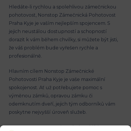
Hledáte-li rychlou a spolehlivou zámečnickou
pohotovost, Nonstop Zámečnická Pohotovost
Praha Kyje je vaším nejlepším spojencem. S
jejich neustálou dostupností a schopností
dorazit k vám během chvilky, si můžete být jisti,
že váš problém bude vyřešen rychle a
profesionálně.
Hlavním cílem Nonstop Zámečnické
Pohotovosti Praha Kyje je vaše maximální
spokojenost. Ať už potřebujete pomoc s
výměnou zámků, opravou zámku či
odemknutím dveří, jejich tým odborníků vám
poskytne nejvyšší úroveň služeb.
Zapomeňte na starosti se zámky a klíči a