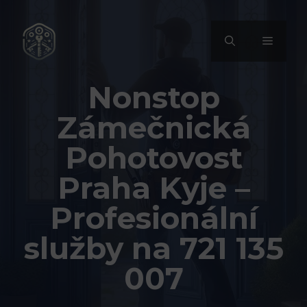
Přeskočit
na
MENU
obsah
Nonstop
Zámečnická
Pohotovost
Praha Kyje –
Profesionální
služby na 721 135
007