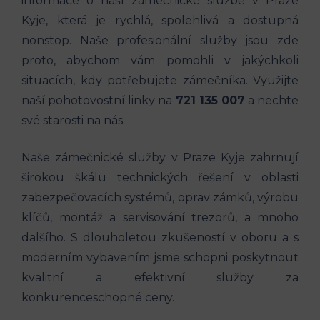
informace o naší zámečnické službě v Praze
Kyje, která je rychlá, spolehlivá a dostupná
nonstop. Naše profesionální služby jsou zde
proto, abychom vám pomohli v jakýchkoli
situacích, kdy potřebujete zámečníka. Využijte
naší pohotovostní linky na
721 135 007
a nechte
své starosti na nás.
Naše zámečnické služby v Praze Kyje zahrnují
širokou škálu technických řešení v oblasti
zabezpečovacích systémů, oprav zámků, výrobu
klíčů, montáž a servisování trezorů, a mnoho
dalšího. S dlouholetou zkušeností v oboru a s
moderním vybavením jsme schopni poskytnout
kvalitní a efektivní služby za
konkurenceschopné ceny.