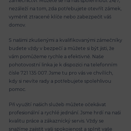
zámečnictví. Můžete se na nás spolehnout 24/7,
nezáleží na tom, zda potřebujete otevřít zámek,
vyměnit ztracené klíče nebo zabezpečit váš
domov.
S našimi zkušenými a kvalifikovanými zámečníky
budete vždy v bezpečí a můžete si být jisti, že
vám pomůžeme rychle a efektivně. Naše
pohotovostní linka je k dispozici na telefonním
čísle 721 135 007. Jsme tu pro vás ve chvílích,
kdy si nevíte rady a potřebujete spolehlivou
pomoc.
Při využití našich služeb můžete očekávat
profesionální a rychlé jednání. Jsme hrdí na naši
kvalitu práce a zákaznícký servis. Vždy se
snažíme zajistit vaši spokojenost a splnit vaše