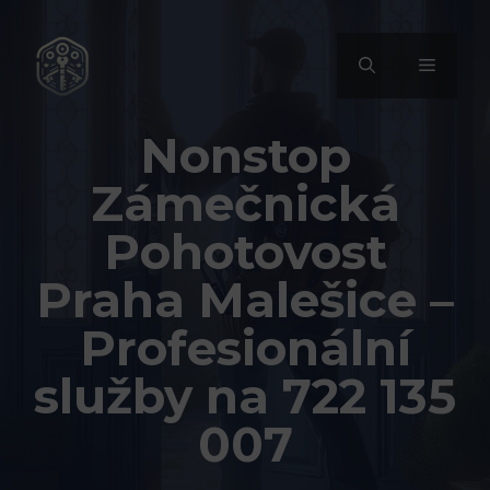
Přeskočit
na
MENU
obsah
Nonstop
Zámečnická
Pohotovost
Praha Malešice –
Profesionální
služby na 722 135
007