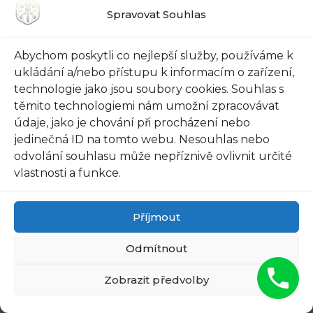
spolehlivé řešení vašich zámečnických potřeb.
Spravovat Souhlas
Důvěřujte našim odborníkům, kteří mají
rozsáhlé znalosti a zkušenosti v oboru. Sídlíme
Abychom poskytli co nejlepší služby, používáme k
přímo v Malešicích, což nám umožňuje rychlou
ukládání a/nebo přístupu k informacím o zařízení,
reakci na jakýkoli požadavek. Naše služby jsou
technologie jako jsou soubory cookies. Souhlas s
dostupné 24/7,
takže se na nás můžete kdykoli
těmito technologiemi nám umožní zpracovávat
spolehnout
, ať už je to den, noc, víkend nebo
údaje, jako je chování při procházení nebo
jedinečná ID na tomto webu. Nesouhlas nebo
svátek.
odvolání souhlasu může nepříznivě ovlivnit určité
vlastnosti a funkce.
Při spolupráci s námi vám zaručujeme nejen
vysokou kvalitu služeb, ale také osobní přístup.
Vaše spokojenost je pro nás prioritou a proto se
Příjmout
vždy snažíme dát vám to nejlepší. Snažíme se
Odmítnout
vám nabídnout také příjemné ceny za naše
služby, abyste dostali skvělou hodnotu za vaše
Zobrazit předvolby
peníze. Přidejte se k řadě našich spokojených
zákazníků a kontaktujte nás hned teď na 722