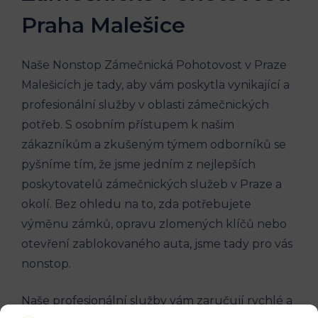
Praha Malešice
Naše Nonstop Zámečnická Pohotovost v Praze
Malešicích je tady, aby vám poskytla vynikající a
profesionální služby v oblasti zámečnických
potřeb. S osobním přístupem k našim
zákazníkům a zkušeným týmem odborníků se
pyšníme tím, že jsme jedním z nejlepších
poskytovatelů zámečnických služeb v Praze a
okolí. Bez ohledu na to, zda potřebujete
výměnu zámků, opravu zlomených klíčů nebo
otevření zablokovaného auta, jsme tady pro vás
nonstop.
Naše profesionální služby vám zaručují rychlé a