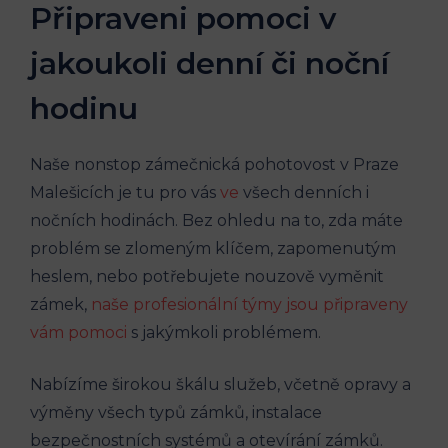
Připraveni pomoci v
jakoukoli denní či noční
hodinu
Naše nonstop zámečnická pohotovost v Praze
Malešicích je tu pro vás
ve
všech denních i
nočních hodinách. Bez ohledu na to, zda máte
problém se zlomeným klíčem, zapomenutým
heslem, nebo potřebujete nouzově vyměnit
zámek,
naše profesionální týmy jsou připraveny
vám pomoci
s jakýmkoli problémem.
Nabízíme širokou škálu služeb, včetně opravy a
výměny všech typů zámků, instalace
bezpečnostních systémů a otevírání zámků.