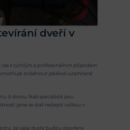
tevírání dveří v
vás s​ rychlým ⁢a ‍profesionálním příjezdem
m umožňuje zvládnout⁣ jakékoli uzamčené
u⁤ či domu.⁤ Naši specialisté⁣ jsou
šností jsme se stali nejlepší volbou ⁣v
istotu, že vaše‍ dveře budou otevřeny