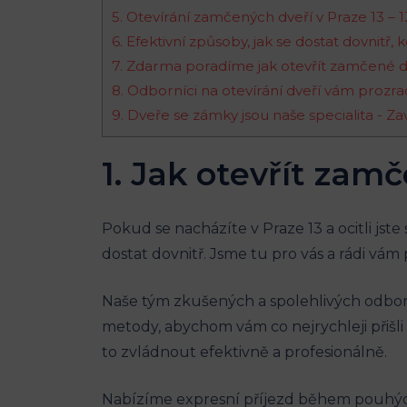
5.⁢ Otevírání zamčených dveří v ⁢Praze 13 
6. ‍Efektivní způsoby, jak se dostat dovnitř,⁣
7. ​Zdarma poradíme jak otevřít zamčené 
8. Odborníci na otevírání dveří​ vám prozra
9. Dveře⁤ se⁤ zámky jsou ⁢naše‍ specialita ‍-⁤
1. ⁣Jak‌ otevřít zam
Pokud se nacházíte v Praze 13 a ocitli​ js
dostat‍ dovnitř. Jsme ​tu pro vás a rádi v
Naše⁤ tým zkušených a ​spolehlivých odborn
metody, ​abychom vám co nejrychleji přiš
to zvládnout efektivně a profesionálně.
Nabízíme expresní příjezd během pouhých 1