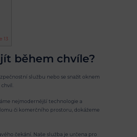
e 13
ijít ‌během chvíle?
bezpečnostní službu nebo se snažit ‍oknem⁢
chvil.
užíváme nejmodernější technologie a
u, domu či komerčního prostoru, dokážeme
ho‌ čekání. Naše‌ služba je⁢ určena pro