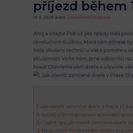
příjezd během 
15. 5. 2025
autor:
Zámečnictví Svoboda
Ahoj a vítejte! Pokud⁢ jste ‍někdy měli⁢ pr
revolučním​ službou, která vám přinese rych
naše zkušení technici⁢ u vás⁣ a‍ pomohou ‌vá
zkušeností. Věřte nám, ⁤jsme ⁤odborníci na
hned!⁢ Otevřeme vám dveře a ulevíme vám od
1. ⁣Jak‌ otevřít zamčené dveře v‍ Praze 13 a p
2.‌ Rychlý příjezd generace specialistů pro o
3. Chytré tipy, jak⁢ otevřít zamčené ⁢dveře r
4. Nezoufejte! Profesionální služba pro ⁣ote