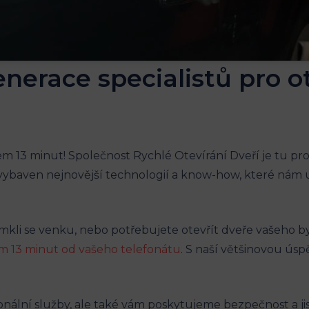
generace specialistů pro o
3 minut! Společnost‌ Rychlé‌ Otevírání ⁣Dveří je tu pro ⁢
 je vybaven nejnovější technologií a know-how, které ná
⁤ zamkli se venku, nebo potřebujete otevřít ​dveře ⁣vašeho byt
 13 minut od vašeho telefonátu
. S naší většinovou úspě
onální služby, ale‍ také ⁢vám poskytujeme bezpečnost a j