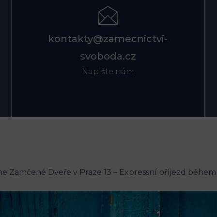
kontakty@zamecnictvi-
svoboda.cz
Napište nám
e Zamčené Dveře v Praze 13 – Expressní příjezd během