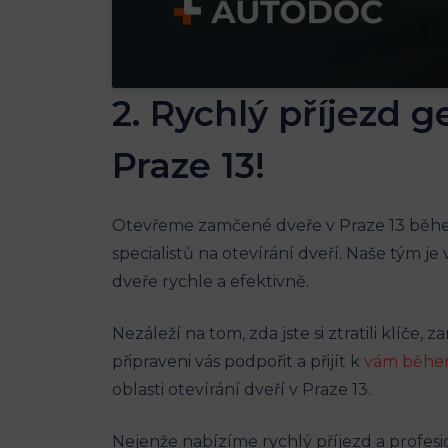
2.‌ Rychlý příjezd 
Praze 13!
Otevřeme ‍zamčené dveře v Praze 13 během 1
specialistů na otevírání dveří. Naše tým
dveře rychle a⁣ efektivně.
Nezáleží na tom,⁢ zda jste si ztratili klíče,
připraveni vás podpořit a ‌přijít k
vám během
oblasti ⁣otevírání dveří v Praze 13.
Nejenže nabízíme rychlý příjezd a profesi