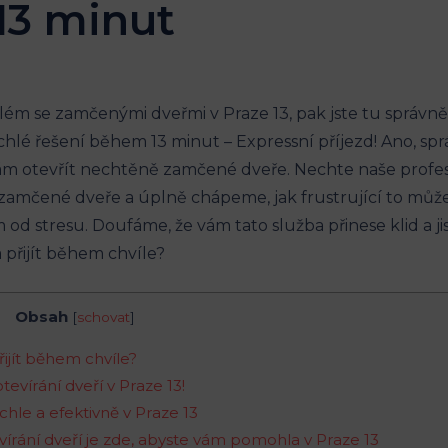
13 minut
oblém‌ se zamčenými ⁣dveřmi v ⁢Praze 13, pak jste tu správn
lé řešení během ‍13 minut – ‍Expressní příjezd! Ano, sprá
m otevřít ⁢nechtěně zamčené dveře. Nechte ‍naše profesionál
 zamčené dveře a úplně chápeme, jak frustrující to může 
 stresu. Doufáme, že vám tato ⁢služba⁤ přinese klid ‍a ji
Obsah
[
schovat
]
řijít ‌během chvíle?
tevírání dveří v Praze 13!
ychle a efektivně v Praze‍ 13
vírání dveří je​ zde, abyste ⁣vám ‌pomohla v Praze 13