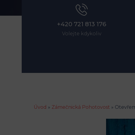
+420 721 813 176
Volejte kdykoliv
Úvod
»
Zámečnická Pohotovost
»
Otevřem