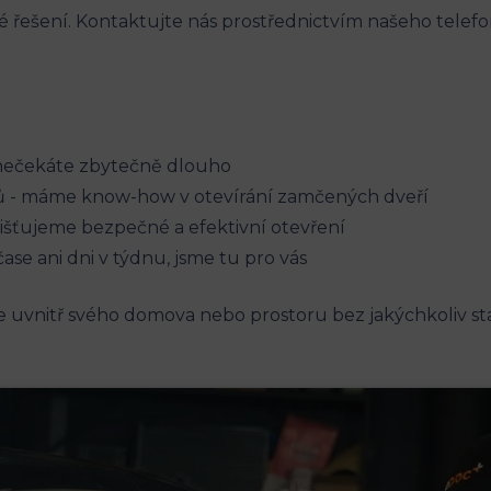
ivé‌ řešení. Kontaktujte nás ⁤prostřednictvím našeho tele
 nečekáte zbytečně⁣ dlouho
ů -‌ máme know-how v otevírání zamčených⁤ dveří
išťujeme bezpečné⁢ a efektivní otevření
se ani dni v týdnu, jsme tu pro ‌vás
e uvnitř svého domova nebo prostoru bez jakýchkoliv star