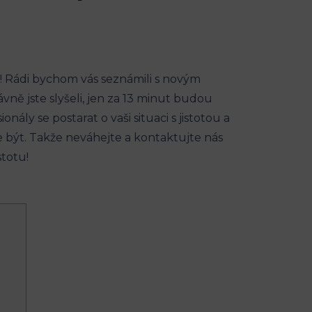
ě! Rádi bychom ⁤vás seznámili s ​novým
vně jste slyšeli, jen za ⁢13 minut budou
y se⁣ postarat o vaši ⁤situaci​ s jistotou a
​být. Takže neváhejte⁤ a kontaktujte nás
stotu!