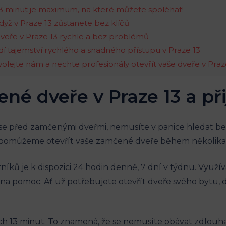
– 13 minut je maximum, na které můžete‌ spoléhat!
 když v Praze⁢ 13​ zůstanete bez klíčů
dveře v Praze 13 rychle a bez problémů
dí tajemství‍ rychlého a snadného přístupu v​ Praze 13
 Zavolejte nám a nechte profesionály otevřít vaše⁤ dveře v ​Praz
čené dveře v‍ Praze 13 a př
te se před​ zamčenými dveřmi, nemusíte v panice hledat‍ 
ám pomůžeme otevřít ​vaše⁢ zamčené dveře během několika 
íků je k⁢ dispozici ⁢24‌ hodin⁤ denně, 7 dní ‍v týdnu. Vy
li na pomoc. Ať už potřebujete otevřít ​dveře svého byt
3 minut. To ‌znamená,⁢ že se nemusíte obávat ​zdlouhavé