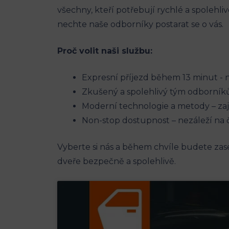
všechny, kteří potřebují ‍rychlé a ⁤spolehl
nechte naše odborníky postarat se​ o vás.
Proč volit naši službu:
Expresní příjezd během 13 minut ‌-
Zkušený a spolehlivý tým odborník
Moderní technologie a metody – zaj
Non-stop dostupnost – nezáleží na ča
Vyberte si nás‍ a během chvíle budete zas
dveře bezpečně a spolehlivě.