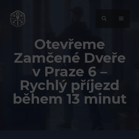
Přeskočit
na
MENU
obsah
Otevřeme
Zamčené Dveře
v Praze 6 –
Rychlý příjezd
během 13 minut