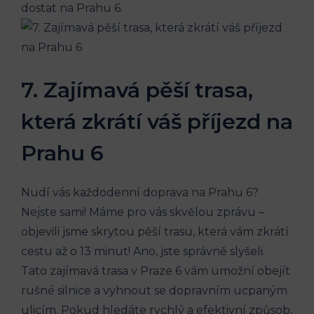
dostat na Prahu 6.
7. Zajímavá pěší ‍trasa,
která zkrátí⁤ váš příjezd na
Prahu ⁤6
Nudí vás každodenní doprava na Prahu 6?
Nejste⁣ sami! Máme ⁢pro vás skvělou ‍zprávu –
objevili jsme skrytou ‌pěší trasu, ​která vám⁢ zkrátí
cestu ⁢až ⁤o 13 minut! Ano,‍ jste správně slyšeli.
Tato‍ zajímavá ​trasa v Praze​ 6 vám umožní obejít
rušné silnice a⁤ vyhnout se dopravním ucpaným
ulicím. Pokud hledáte rychlý ‍a efektivní ‌způsob,