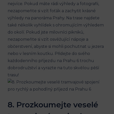
nejvíce. Pokud ⁢máte rádi výhledy a ⁣fotografii,⁤
nezapomeňte ⁢si vzít foťák ​a‍ zachytit krásné
výhledy ‌na panoráma Prahy. Na trase najdete
také několik vyhlídek s ohromujícím výhledem‍
do okolí. Pokud jste milovníci pikniků,
nezapomeňte si vzít ⁤osvěžující nápoje a
občerstvení, abyste si mohli pochutnat​ u jezera‌
nebo v lesním koutku. Přidejte do svého
každodenního příjezdu na Prahu 6 ⁣trochu⁢
dobrodružství‍ a ‍vyrazte na tuto ‌skvělou pěší
trasu!
8. Prozkoumejte veselé