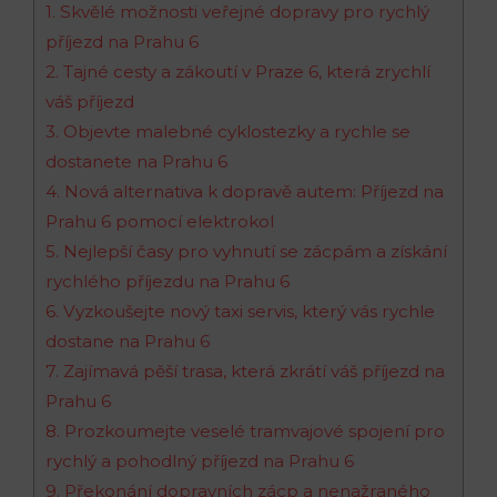
1. Skvělé možnosti veřejné dopravy pro rychlý⁢
příjezd na Prahu 6
2. Tajné cesty a zákoutí v Praze 6, která zrychlí
váš příjezd
3. Objevte malebné cyklostezky a rychle‌ se
dostanete na Prahu 6
4. Nová ⁣alternativa k dopravě autem: Příjezd na
Prahu 6 pomocí elektrokol
5. Nejlepší časy pro vyhnutí se zácpám a získání
rychlého příjezdu na Prahu 6
6. Vyzkoušejte ⁢nový taxi servis, ⁢který vás rychle
⁣dostane na​ Prahu 6
7. Zajímavá pěší ‍trasa, která zkrátí⁤ váš příjezd na
Prahu ⁤6
8. Prozkoumejte veselé ‌tramvajové ‌spojení‌ pro
rychlý⁤ a pohodlný příjezd na Prahu 6
9.‌ Překonání⁢ dopravních zácp a‍ nenažraného