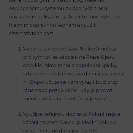
‌během‌ pouhých 13 minut.‌ Díky⁢ našemu
osvědčenému systému zkrácených​ tras a
navigačním aplikacím,⁣ se budete moci vyhnout
hlavním ‍dopravním tepnám a využít
alternativních cest.
Vyberte si vhodné časy:⁣ Nejlepšími časy
pro vyhnutí se zácpám na Praze 6 jsou
‍obvykle mimo ⁣ranní ⁣a odpolední špičky,⁣
kdy⁣ se mnoho lidí vydává do práce‌ a⁢ zase z
ní. Doporučujeme ⁣vám vyrazit buď⁣ brzy
ráno nebo pozdě večer, kdy je provoz
⁤méně​ hustý a rychlost jízdy je vyšší.
Využijte ⁤veřejnou dopravu: Pokud nejste
vázáni na ‌vlastní⁣ auto, je ideální volbou
využití veřejné dopravy. ⁣Zvláště