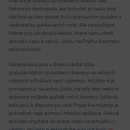
Praha 6 ​je bránou do krásného ⁢středu​ naší
historické metropole, ale ‌bohužel je často dost
obtížné se tam dostat kvůli dopravním​ zácpám a
nedostatku ‌parkovacích míst. Ale ‍nezoufejte!
Máme pro ​vás skvělé řešení,⁤ které ⁣vám ušetří⁤
spoustu času a ⁤nervů ⁣- jízdu na Prahu 6 pomocí
sdílených kol!
Sdílená kola jsou ‍v dnešní době stále
populárnějším způsobem‍ dopravy⁣ ve velkých
‌městech a Praha 6 není výjimkou. Můžete si‌ je
pronajmout na jednu ​jízdu, na celý den nebo si
‍dokonce můžete pořídit roční členství. Sdílená
⁣kola jsou k⁣ dispozici po celé Praze 6 a můžete​ je⁣
pohodlně najít⁤ pomocí mobilní aplikace. Pokud
se třeba chystáte do⁤ práce nebo​ na schůzku v‍
centru, můžete si jednoduše vypůjčit kolo
ve