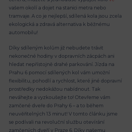
vašem⁤ okolí‌ a dojet na stanici⁢ metra ​nebo
tramvaje.⁢ A co je nejlepší, sdílená kola jsou zcela​
ekologická a zdravá alternativa k běžnému
automobilu!
Díky sdíleným kolům již nebudete ⁣trávit
nekonečné hodiny v dopravních zácpách ani
⁣hledat nepřístojně‍ drahé parkování. Jízda na
Prahu ‍6 pomocí sdílených‍ kol ‍vám umožní
⁣flexibilitu,⁢ pohodlí a rychlost, které jiné dopravní
prostředky nedokážou nabídnout. ​Tak
neváhejte a vyzkoušejte to! ⁣Otevřeme ‌vám
zamčené dveře do Prahy 6 – a to⁢ během
neuvěřitelných 13 minut! V⁢ tomto článku jsme
se podívali na ​revoluční službu ⁢otevírání‍
zamčených dveří ⁢v​ Praze 6. Díky​ našemu