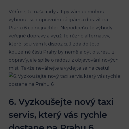
Věříme, že naše rady a tipy ⁢vám pomohou
vyhnout se dopravním zácpám a dorazit na
Prahu⁣ 6 co​ nejrychleji. Nepodceňujte výhody ​
veřejné dopravy a využijte různé ‌alternativy,
které jsou vám k dispozici. Jízda do této
kouzelné části Prahy by neměla ⁣být⁣ o stresu ​z
doprav’y,‍ ale spíše o radosti⁢ z objevování ‍nových
míst. Takže ⁢neváhejte a ‍vydejte se na cestu!
6. Vyzkoušejte ⁢nový taxi
servis, ⁢který vás rychle
⁣dostane na​ Prahu 6