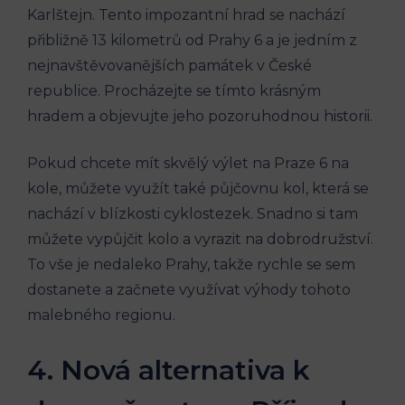
Karlštejn. Tento impozantní hrad⁤ se nachází
přibližně 13 ⁤kilometrů⁤ od Prahy 6 a je⁢ jedním z
nejnavštěvovanějších památek v České
republice. Procházejte se tímto‍ krásným
hradem a​ objevujte jeho pozoruhodnou historii.
Pokud chcete mít ‌skvělý ⁣výlet na⁤ Praze 6 na‍
kole, můžete využít také půjčovnu kol, která se
‍nachází v blízkosti cyklostezek.⁤ Snadno si tam
můžete vypůjčit kolo a​ vyrazit‌ na dobrodružství.
To⁣ vše ⁤je nedaleko Prahy, takže rychle se ⁢sem
dostanete a začnete využívat výhody tohoto
malebného regionu.
4. Nová ⁣alternativa k