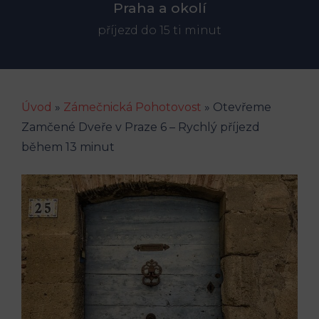
Praha a okolí
příjezd do 15 ti minut
Úvod
»
Zámečnická Pohotovost
»
Otevřeme
Zamčené Dveře v Praze 6 – Rychlý příjezd
během 13 minut