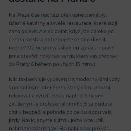
Na ‌Praze 6 se ​nachází překrásné památky,
úžasné kavárny​ a skvělé restaurace, které stojí
za to objevit. Ale co dělat, když jste daleko od
centra města a potřebujete ‍se tam dostat
rychle? Máme pro vás‍ skvělou ⁢zprávu – právě
‌jsme ⁤otevřeli nový taxi servis, který ⁣vás přepraví
do Prahy 6 ​během pouhých‍ 13 minut!
Náš taxi servis je vybaven nejmodernějšími vozy
s pohodlným⁢ interiérem, ‌který vám⁢ umožní
relaxovat a ​využít ⁣cestu naplno. S našimi ​
zkušenými a profesionálními řidiči ⁤se budete
cítit v bezpečí a pohodě po celou dobu vaší
jízdy. Navíc, ⁣abyste si jízdu ⁤ještě více užili,
nabízíme zdarma​ Wi-Fi a nabíječky pro váš