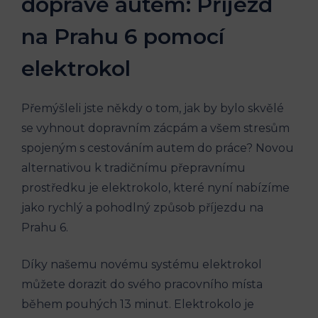
dopravě autem: Příjezd
na Prahu 6 pomocí
elektrokol
Přemýšleli jste někdy o tom, jak by bylo skvělé
se vyhnout dopravním zácpám a všem stresům
spojeným​ s cestováním⁢ autem do práce? Novou
⁣alternativou k tradičnímu přepravnímu
prostředku ‍je elektrokolo, které nyní ⁤nabízíme
jako rychlý a pohodlný způsob příjezdu na
Prahu 6.
Díky ‍našemu novému systému elektrokol‌
můžete⁤ dorazit ⁢do svého pracovního místa
během‌ pouhých ⁤13 ‌minut. Elektrokolo je