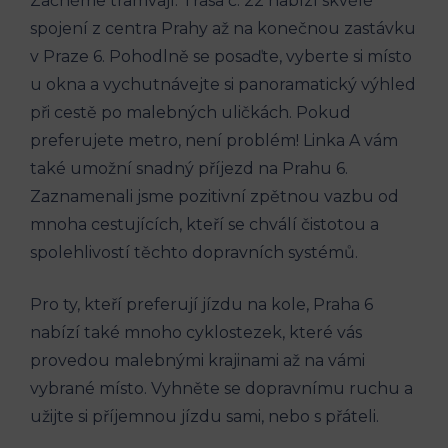
Začněme ‍tramvají. Trasa ⁢č.⁣ 22 nabízí skvělé
spojení z centra Prahy až na konečnou zastávku
v Praze 6.⁢ Pohodlně se ⁣posaďte, ⁤vyberte si ‌místo​
u⁤ okna‌ a vychutnávejte si panoramatický výhled
při cestě po malebných ⁣uličkách. Pokud
preferujete metro, ‍není problém! Linka A vám
také ‌umožní snadný příjezd na Prahu 6.
Zaznamenali jsme pozitivní⁤ zpětnou vazbu od
mnoha cestujících, kteří se chválí‌ čistotou a
⁤spolehlivostí těchto dopravních‌ systémů.
Pro ‍ty, kteří preferují⁢ jízdu na kole, Praha⁣ 6
nabízí také mnoho cyklostezek, které vás
provedou malebnými‌ krajinami až ‍na vámi
vybrané místo. Vyhněte se ⁢dopravnímu ruchu a
užijte si příjemnou jízdu sami, nebo‌ s ‍přáteli.