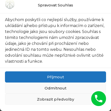
čekáním, abyste získali přístup​ k vašemu
Spravovat Souhlas
domovu ⁢nebo kanceláři. S
naším týmem
odborníků ‌můžete mít jistotu
, že zvládneme
Abychom poskytli co nejlepší služby, používáme k
dostavit se k vám, otevřít ‌dveře a‍ vrátit vám​ pocit
ukládání a/nebo přístupu k informacím o zařízení,
bezpečí⁤ a pohodlí během těch ​nejkratších
technologie jako jsou soubory cookies. Souhlas s
těmito technologiemi nám umožní zpracovávat
možných časových rámců.
údaje, jako je chování při procházení nebo
jedinečná ID na tomto webu. Nesouhlas nebo
Nechte naši spolehlivou službu otevřít⁤ dveře
odvolání souhlasu může nepříznivě ovlivnit určité
vašeho vlastního potenciálu. Na ⁣nás se můžete
vlastnosti a funkce.
spolehnout. Takže proč čekat? Kontaktujte nás
ještě dnes a přesvědčte ​se sami!
Příjmout
Doporučujeme:
Odmítnout
Zobrazit předvolby