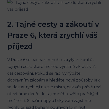
2. Tajné cesty a zákoutí v
Praze 6, která zrychlí váš
příjezd
V Praze 6 se nachází mnoho skrytých koutů ​a
tajných cest, které⁤ mohou výrazně zkrátit váš
čas cestování. Pokud se rádi vyhýbáte
dopravním ‌zácpám a hledáte nové způsoby, jak
se dostat rychleji ​na ‌své místo, pak vás právě ⁣teď
otevíráme dveře do tajemného světa pražských⁣
možností. S našimi tipy a triky vám zajistíme
rychlý⁢ příjezd během pouhých 13 minut!