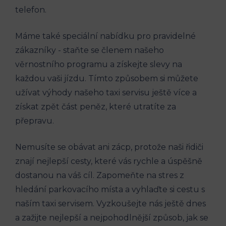
telefon.
Máme také speciální ⁢nabídku pro ‌pravidelné
‍zákazníky -​ staňte se ⁢členem našeho
⁤věrnostního‍ programu a⁢ získejte slevy na
každou⁤ vaši jízdu. Tímto způsobem si můžete
užívat výhody našeho taxi servisu ještě více a ​
získat ‍zpět část peněz,⁢ které utratíte za
přepravu.
Nemusíte se obávat ani zácp, protože naši řidiči
znají ⁤nejlepší cesty,​ které‌ vás⁣ rychle a⁢ úspěšně
dostanou na váš cíl. Zapomeňte na stres ⁤z
hledání parkovacího místa a vyhlaďte si cestu⁢ s
naším taxi servisem. Vyzkoušejte​ nás ‌ještě dnes
a ⁣zažijte nejlepší ⁣a ⁣nejpohodlnější způsob, jak se