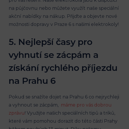
pro vás ⁣řešení. Naše elektrokola jsou ‍k dispozici
na půjčovnu nebo můžete ⁣využít naše speciální
‍akční nabídky​ na nákup. ‍Přijďte a objevte nové
možnosti dopravy v Praze‍ 6 s našimi elektrokoly!
5. Nejlepší časy pro
vyhnutí se zácpám a
získání rychlého příjezdu
na Prahu 6
Pokud se snažíte dojet‌ na ​Prahu 6 co nejrychleji
a vyhnout se ⁣zácpám, ⁣
máme pro vás⁤ dobrou
zprávu
! Využijte našich speciálních ⁢tipů a triků,
které ⁤vám ‌pomohou dorazit do této části ⁣Prahy