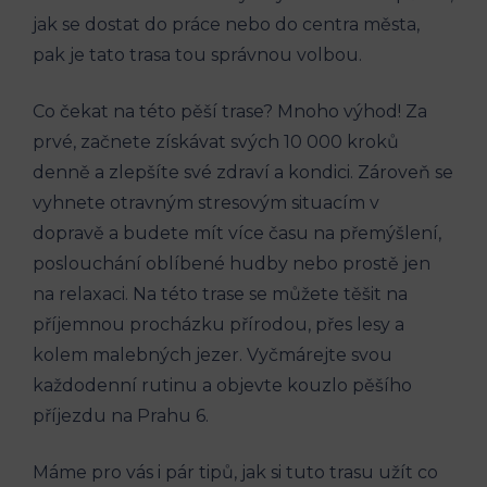
jak⁢ se dostat do ‌práce nebo do centra ⁤města,
pak je tato⁢ trasa ‌tou správnou volbou.
Co čekat⁢ na této ‍pěší trase? Mnoho výhod! ⁣Za
prvé, začnete ⁣získávat svých 10⁢ 000 kroků
⁢denně a zlepšíte své zdraví a kondici. ⁢Zároveň se
vyhnete otravným stresovým situacím v
dopravě a budete mít více⁣ času na přemýšlení,
poslouchání​ oblíbené ‍hudby nebo prostě ⁣jen
na relaxaci. Na této trase se můžete‍ těšit na
příjemnou procházku přírodou,⁣ přes lesy a
kolem malebných⁣ jezer. Vyčmárejte svou
každodenní‍ rutinu⁢ a objevte ‌kouzlo pěšího
⁤příjezdu na Prahu 6.
Máme pro ​vás i pár⁣ tipů, jak si tuto trasu užít co