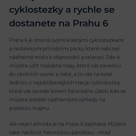
cyklostezky a rychle‌ se
dostanete na Prahu 6
Praha 6 je známá ⁢svými krásnými cyklostezkami
a nedalekými přírodními parky, které nabízejí
nádherná‍ místa ⁤k⁣ objevování a relaxaci. Zde si
můžete užít malebné ​trasy, které vás zavedou‍
do ​okolních vesnic a měst,⁢ a to‌ vše na kole!
Jednou z nejoblíbenějších tras ​je cyklostezka,
která vás zavede kolem Šáreckého údolí, kde se
můžete potěšit nádhernými výhledy na
pražskou krajinu.
Ale nejen příroda je na Praze 6 zajímavá. ⁤Můžete
také navštívit historickou památku – Hrad