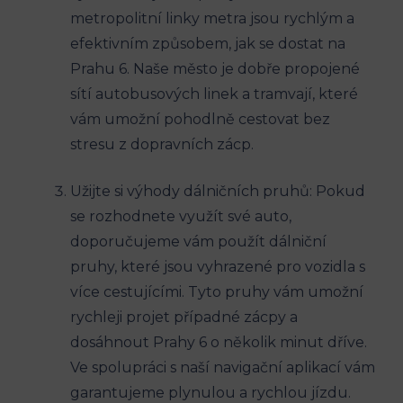
metropolitní linky ‍metra jsou rychlým a ​
efektivním způsobem, jak ⁤se dostat na
Prahu 6. Naše město je ‍dobře‍ propojené
sítí autobusových linek a⁢ tramvají, které
vám umožní pohodlně cestovat bez
stresu z ⁤dopravních zácp.
Užijte si výhody dálničních ‍pruhů:‌ Pokud
se rozhodnete ⁣využít své ⁢auto,
doporučujeme vám ​použít dálniční
pruhy, které jsou⁢ vyhrazené pro ⁣vozidla s
více ⁣cestujícími. Tyto⁤ pruhy vám ‌umožní
rychleji projet případné zácpy a
dosáhnout Prahy 6 o⁢ několik minut​ dříve.
⁢Ve spolupráci​ s naší navigační aplikací vám
garantujeme plynulou a rychlou jízdu.