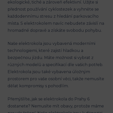
ekologické, tiché a⁢ zároveň efektivní. Užijte si
přednost používání ‍cyklostezek a vyhněte ⁤se
každodennímu stresu ​z hledání‌ parkovacího
místa. S elektrokolem⁤ navíc nebudete závislí na
hromadné ⁢dopravě a získáte svobodu​ pohybu.
Naše elektrokola jsou vybavená moderními
technologiemi, které zajistí ‌hladkou a
bezpečnou jízdu.⁢ Máte‍ možnost ⁤si vybrat z
různých⁤ modelů​ a ⁢specifikací⁣ dle vašich potřeb.
Elektrokola jsou také vybavena úložným
⁤prostorem pro ⁣vaše osobní věci, takže nemusíte
⁢dělat kompromisy s pohodlím.
Přemýšlíte, jak se elektrokola do Prahy 6
dostanete? Nemusíte mít obavy, protože máme