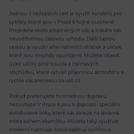
Jednou z nejlepších cest je ⁢využít koridorů pro
cyklisty, které​ jsou v Praze 6 hojně rozšířené.
Projedete okolo přeplněných ⁣ulic a​ získáte tak⁢
neuvěřitelnou časovou výhodu.​ Další tajnou
cestou je využití alternativních silniček a uliček,
které ‍jsou⁣ mnohdy opomíjené. Můžete objevit
úzké uličky plné kouzla⁢ a zajímavých ​
obchůdků, které ‍vytváří příjemnou ⁢atmosféru a
⁤rychle vás přenesou ‌na váš cíl.
Pokud preferujete hromadnou dopravu,
nezoufejte! V Praze 6 jsou k dispozici ‍i⁣ speciální
autobusové linky, ‌které ⁤vás zaveze na správná⁣
místa během⁣ okamžiku. Můžete taký využívat
moderní tramvaje,⁤ které zajišťují ‌rychlou a