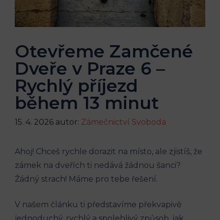
Otevřeme Zamčené
Dveře v Praze 6 –
Rychlý příjezd
během 13 minut
15. 4. 2026
autor:
Zámečnictví Svoboda
Ahoj! Chceš rychle dorazit na ‌místo, ⁢ale zjistíš, že‌
zámek na‌ dveřích ti nedává žádnou šanci?
Žádný​ strach! Máme pro tebe řešení.
V našem článku ti představíme překvapivě ​
jednoduchý, rychlý a spolehlivý ⁣způsob, jak