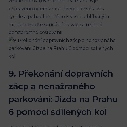
veselé tramvajové spojení‌ na Prahu 6⁣ je‌
připraveno odemknout dveře a přivést vás
rychle a pohodlně přímo k vašim oblíbeným
místům. Buďte součástí inovace a užijte si
bezstarostné cestování!
9.‌ Překonání⁢ dopravních
zácp a‍ nenažraného
parkování:⁤ Jízda ​na Prahu
6‌ pomocí sdílených ⁢kol