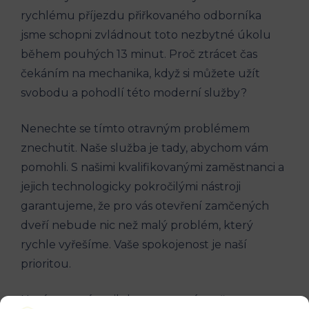
rychlému příjezdu​ přiřkovaného odborníka‍
jsme ‍schopni ⁣zvládnout toto nezbytné úkolu
během pouhých⁤ 13 minut. Proč ztrácet čas
čekáním na mechanika, ⁢když‌ si můžete užít
svobodu a pohodlí této‍ moderní služby?
Nenechte ⁣se tímto⁢ otravným problémem‌
znechutit. Naše služba je tady, abychom vám
pomohli. S našimi kvalifikovanými zaměstnanci a
jejich ⁢technologicky pokročilými nástroji
garantujeme, že pro vás otevření zamčených
dveří⁣ nebude nic než malý problém, který ​
rychle vyřešíme. Vaše spokojenost je naší
⁤prioritou.
Nyní nemusíte ⁣nikdy znovu ztrácet ​čas