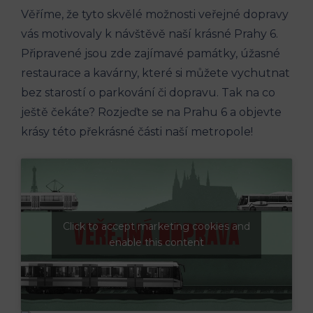
Věříme, že tyto skvělé možnosti veřejné dopravy
vás motivovaly k návštěvě naší krásné Prahy 6.‍
Připravené​ jsou zde zajímavé památky, úžasné
⁤restaurace a ⁣kavárny, které si můžete‍ vychutnat
bez starostí o parkování⁣ či‌ dopravu. Tak na co
‌ještě čekáte? Rozjeďte se na Prahu 6 a objevte
krásy této⁤ překrásné ⁣části naší metropole!
Click to accept marketing cookies and
enable this content