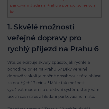
parkování:⁤ Jízda ​na Prahu 6‌ pomocí sdílených
⁢kol
1. Skvělé možnosti
veřejné dopravy pro
rychlý⁢ příjezd na Prahu 6
Víte, že existuje skvělý způsob, jak ​rychle ​a
pohodlně ​přijet na‍ Prahu 6? Díky​ veřejné
dopravě v okolí je možné dosáhnout této oblasti
za pouhých ‍13 minut!‍ Máte tak možnost
využívat moderní a efektivní​ systém, který‌ vám
ušetří čas i stres z hledání⁢ parkovacího místa.