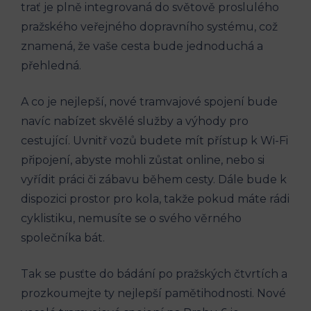
trať ⁢je plně integrovaná do světově ‌proslulého
pražského veřejného dopravního systému,⁢ což
znamená, že vaše cesta bude jednoduchá ‌a
‍přehledná.
A⁢ co je nejlepší, nové tramvajové spojení bude
navíc nabízet⁤ skvělé služby a ​výhody pro
cestující. Uvnitř vozů budete mít⁢ přístup k Wi-Fi
připojení, abyste mohli zůstat ‍online, nebo si
vyřídit práci či zábavu ​během cesty. Dále⁣ bude‌ k
dispozici ⁣prostor pro kola, takže pokud máte ‌rádi
cyklistiku, nemusíte se o svého věrného
společníka bát.
Tak se pusťte do bádání po ‍pražských čtvrtích a
prozkoumejte ty ​nejlepší pamětihodnosti. Nové