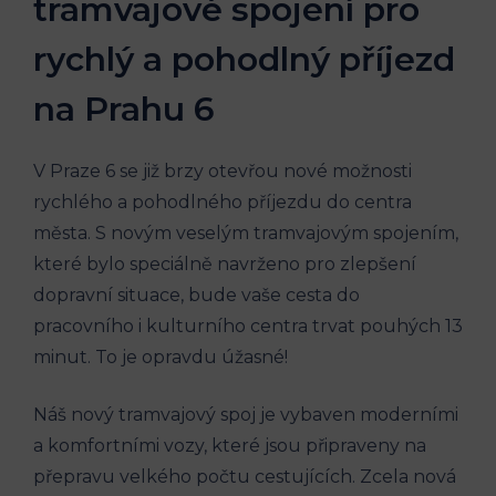
‌tramvajové ‌spojení‌ pro
rychlý⁤ a pohodlný příjezd
na Prahu 6
V Praze 6 se již brzy otevřou nové možnosti
rychlého a pohodlného příjezdu do centra
města. S novým veselým⁢ tramvajovým spojením,
které bylo speciálně navrženo pro zlepšení
dopravní situace,⁢ bude ⁢vaše⁤ cesta do
pracovního‍ i kulturního centra‌ trvat pouhých 13
minut. To je opravdu úžasné!
Náš nový tramvajový spoj​ je ​vybaven ⁢moderními
a ‌komfortními vozy, které jsou připraveny na
přepravu velkého počtu ⁣cestujících. Zcela nová