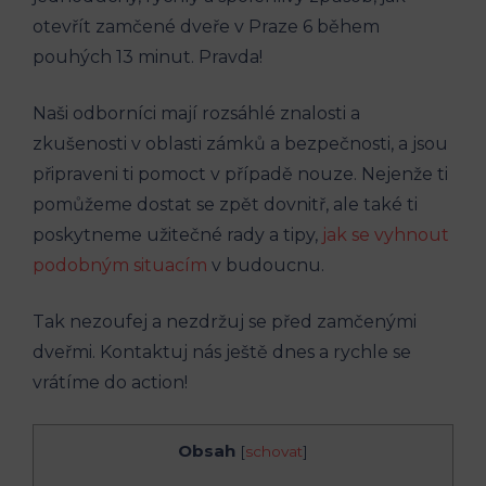
otevřít⁤ zamčené dveře v Praze 6 během
pouhých ​13 minut. Pravda!
Naši odborníci mají rozsáhlé‌ znalosti a
zkušenosti v oblasti zámků a bezpečnosti, a jsou
připraveni ti pomoct v případě⁣ nouze. Nejenže ti⁣
pomůžeme dostat⁣ se zpět dovnitř, ale ⁢také ​ti
poskytneme užitečné ⁤rady a tipy,
jak se⁤ vyhnout⁣
podobným situacím
v budoucnu.
Tak nezoufej a nezdržuj se před zamčenými
dveřmi. ⁤Kontaktuj nás ‌ještě dnes a rychle se
vrátíme ⁣do action!
Obsah
[
schovat
]