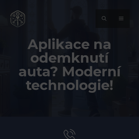
Přeskočit
na
MENU
obsah
Aplikace na
odemknutí
auta? Moderní
technologie!