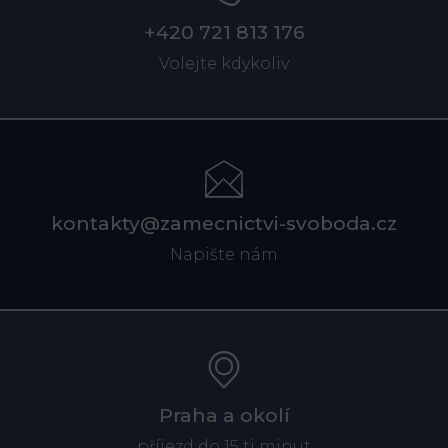
+420 721 813 176
Volejte kdykoliv
kontakty@zamecnictvi-svoboda.cz
Napište nám
Praha a okolí
příjezd do 15 ti minut