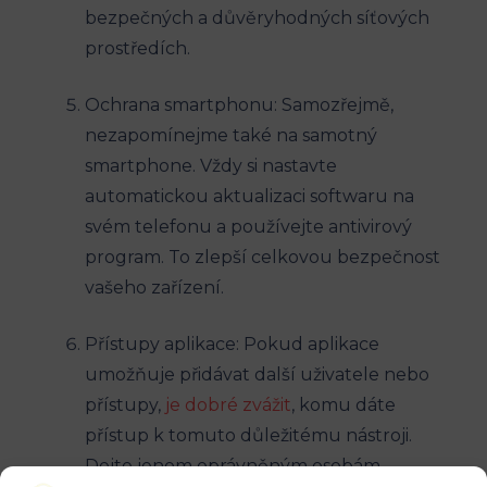
bezpečných a důvěryhodných síťových
prostředích.
Ochrana smartphonu: Samozřejmě,
nezapomínejme také na samotný
smartphone. Vždy si nastavte
automatickou aktualizaci softwaru na
svém telefonu a používejte antivirový
program. To zlepší celkovou bezpečnost
vašeho zařízení.
Přístupy aplikace: Pokud aplikace
umožňuje přidávat další uživatele nebo
přístupy,
je dobré zvážit
, komu dáte
přístup k tomuto důležitému nástroji.
Dejte jenom oprávněným osobám