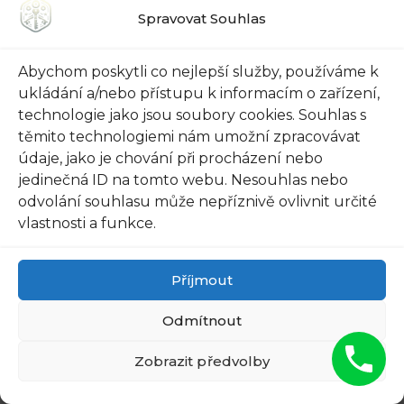
možnost ovládat vaše auto.
Spravovat Souhlas
Paměťka:
Abychom poskytli co nejlepší služby, používáme k
ukládání a/nebo přístupu k informacím o zařízení,
Indicator
Status
technologie jako jsou soubory cookies. Souhlas s
těmito technologiemi nám umožní zpracovávat
Aplikace
Moderní
údaje, jako je chování při procházení nebo
jedinečná ID na tomto webu. Nesouhlas nebo
Heslo
Silné
odvolání souhlasu může nepříznivě ovlivnit určité
vlastnosti a funkce.
Aktualizace
Pravidelné
Dvoufaktorová
Autentifikace
Příjmout
Wi-Fi sítě
Bezpečné
Odmítnout
Smartphone
Zabezpečený
Zobrazit předvolby
Přístupy
Omezit