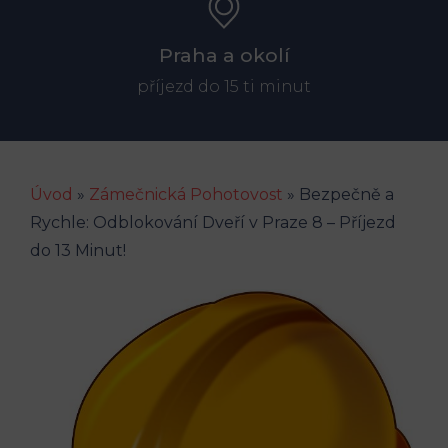
Praha a okolí
příjezd do 15 ti minut
Úvod
»
Zámečnická Pohotovost
»
Bezpečně a
Rychle: Odblokování Dveří v Praze 8 – Příjezd
do 13 Minut!