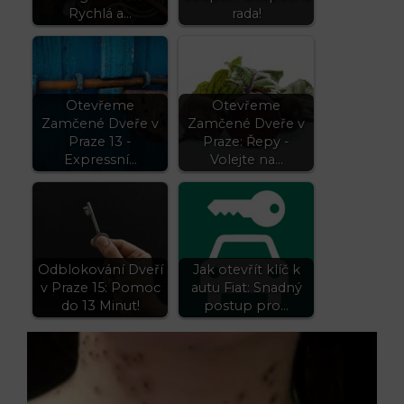
Rychlá a…
rada!
Otevřeme
Otevřeme
Zamčené Dveře v
Zamčené Dveře v
Praze 13 -
Praze: Řepy -
Expressní…
Volejte na…
Odblokování Dveří
Jak otevřít klíč k
v Praze 15: Pomoc
autu Fiat: Snadný
do 13 Minut!
postup pro…