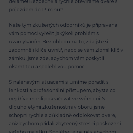
děláme! Bezpečně a rychle otevíráme dveře s
příjezdem do 13 minut!
Naše tým zkušených odborníků je připravena
vám pomoci vyřešit jakýkoli problém s
uzamykáním. Bez ohledu na to, zda jste si
zapomněli klíče uvnitř, nebo se vám zlomil klíč v
zámku, jsme zde, abychom vám poskytli
okamžitou a spolehlivou pomoc.
S naléhavými situacemi si umíme poradit s
lehkostí a profesionální přístupem, abyste co
nejdříve mohli pokračovat ve svém dni. S
dlouholetými zkušenostmi v oboru jsme
schopni rychle a důkladně odblokovat dveře,
aniž bychom přidali zbytečný stres či poškození
vašeho majetku. Spoléhejte na nás, abychom