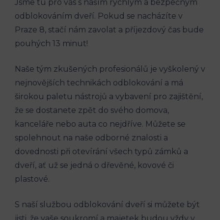
Jsme tu pro vás s naším rychlým a bezpečným
odblokováním dveří. Pokud se nacházíte v
Praze 8, stačí nám zavolat a příjezdový čas bude
pouhých 13 minut!
Naše tým zkušených profesionálů je vyškolený v
nejnovějších technikách odblokování a má
širokou paletu nástrojů a vybavení pro zajištění,
že se dostanete zpět do svého domova,
kanceláře nebo auta co nejdříve. Můžete se
spolehnout na naše odborné znalosti a
dovednosti při otevírání všech typů zámků a
dveří, ať už se jedná o dřevěné, kovové či
plastové.
S naší službou odblokování dveří si můžete být
jisti, že vaše soukromí a majetek budou vždy v