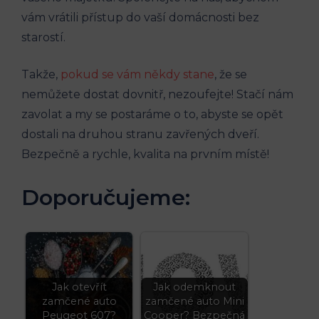
vám vrátili přístup do vaší domácnosti bez
starostí.
Takže,
pokud se vám někdy stane
, že se
nemůžete dostat dovnitř, nezoufejte! Stačí nám
zavolat a my se postaráme o to, abyste se opět
dostali na druhou stranu zavřených dveří.
Bezpečně a rychle, kvalita na prvním místě!
Doporučujeme:
Jak otevřít
Jak odemknout
zamčené auto
zamčené auto Mini
Peugeot 607?
Cooper? Bezpečná