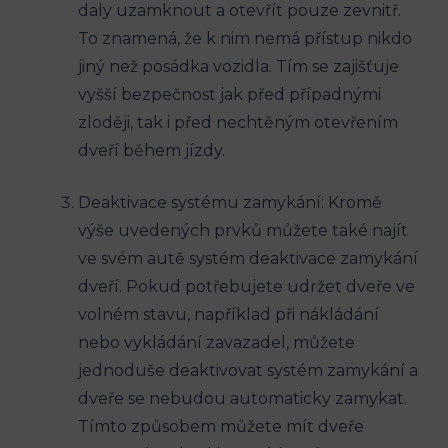
daly uzamknout a otevřít pouze zevnitř.
To znamená, že k nim nemá přístup nikdo
jiný než⁣ posádka vozidla. Tím⁤ se zajišťuje
vyšší bezpečnost jak před ​případnými
⁣zloději, tak i‌ před‌ nechtěným otevřením
dveří během jízdy.
Deaktivace systému zamykání: Kromě
výše uvedených prvků můžete také najít
ve svém autě systém ‍deaktivace zamykání⁣
dveří. Pokud potřebujete udržet dveře ve
volném stavu, například při nákládání
nebo vykládání zavazadel, můžete‍
jednoduše deaktivovat systém zamykání a
‍dveře se nebudou automaticky zamykat.
Tímto způsobem můžete ⁣mít dveře