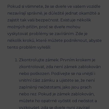
Pokud si všimnete, že se dveře ve vašem vozidle
nezavírají správně, je důležité jednat ‌okamžitě ‍a
zajistit tak vaši bezpečnost. ⁤Existuje několik
⁤možných ⁢příčin, ​proč se dveře mohou
vyskytovat problémy​ se zavíráním. Zde​ je
několik kroků, které⁢ můžete podniknout, abyste
⁤tento problém vyřešili:
Zkontrolujte zámek:⁢ Prvním krokem je‌
zkontrolovat, zda není zámek zablokován
nebo poškozen. Podívejte se ​na vnější i⁣
vnitřní část zámku ⁤a ujistěte ⁣se, že není
zaplněný nečistotami, jako jsou prach
nebo rez. Pokud je zámek ⁣zablokován,
můžete⁢ ho opatrně vyčistit od nečistot a
vyzkoušet, zda ⁣se dveře ‍nyní zavírají