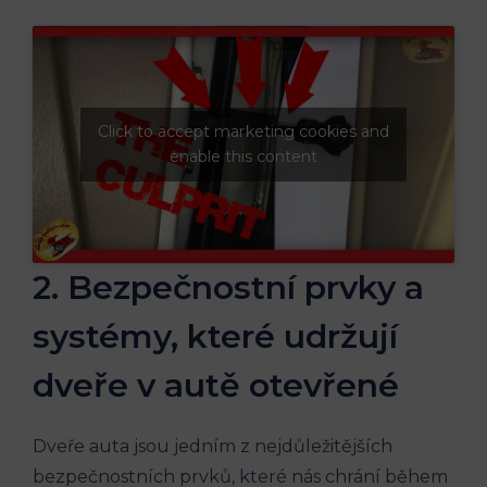
Click to accept marketing cookies and
enable this content
2. Bezpečnostní prvky a
systémy, které udržují
dveře v⁣ autě otevřené
Dveře auta jsou jedním⁣ z nejdůležitějších
bezpečnostních prvků, které nás chrání během