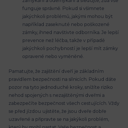
zamykání a odemykání a sledujte, zda⁣ vše
funguje ​správně. Pokud si⁤ všimnete
jakýchkoli ​problémů, jakými mohou být
‍například zaseknuté nebo ​poškozené
zámky, ihned navštivte odborníka. ⁤Je‍ lepší
prevence než léčba, takže ⁣v případě
jakýchkoli pochybností je lepší mít zámky
opravené ⁢nebo ⁣vyměněné.
Pamatujte, že zajištění dveří je základním
pravidlem bezpečnosti na silnicích. Pokud dáte
pozor na tyto jednoduché kroky, snížíte riziko
nehod spojených s nezajištěnými dveřmi a
zabezpečíte bezpečnost všech cestujících. Vždy
​se před jízdou ujistěte, že jsou‍ dveře dobře
uzavřené a připravte se na⁢ jakýkoli ‌problém,
‌který by mohl nastat. Vaše bezpečnost a