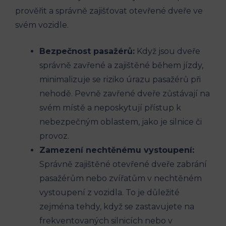
prověřit a správně ⁣zajišťovat otevřené dveře ve
svém vozidle.
Bezpečnost pasažérů:
Když jsou dveře
‍správně zavřené a zajištěné ​během⁤ jízdy,
minimalizuje‌ se riziko úrazu pasažérů ⁣při
nehodě. Pevně ‌zavřené dveře zůstávají na
svém místě⁤ a neposkytují ⁢přístup k⁣
nebezpečným oblastem, jako ‌je silnice‌ či⁣
provoz.
Zamezení nechtěnému⁣ vystoupení:
Správně zajištěné otevřené dveře zabrání
pasažérům nebo zvířatům v nechtěném
vystoupení ⁢z vozidla. To je ‌důležité
zejména tehdy, když se zastavujete na‍
frekventovaných silnicích nebo v ​