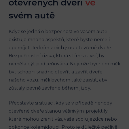
otevřených dveří
ve
svém autě
Když se jedná o bezpečnost ve vašem autě,
existuje mnoho aspektů, které byste neměli
opomíjet. ⁣Jedním z nich jsou ‌otevřené dveře.
Bezpečnostní ‍rizika, která s tím‍ souvisí, by
neměla⁢ být podceňována. Nejenže bychom měli
být schopni snadno otevřít a⁣ zavřít dveře
našeho vozu, měli bychom také ⁢zajistit, aby
zůstaly pevně zavřené⁤ během jízdy.
Představte si situaci, kdy se v případě nehody
otevřené dveře stanou vášnivými ​projektily,
které mohou zranit ⁣vás, vaše spolujezdce nebo
dokonce kolemjdoucí. Proto ‌je důležité pečlivě‌