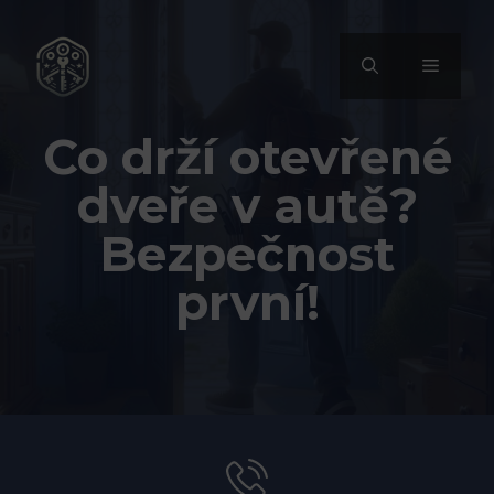
Přeskočit
na
MENU
obsah
Co drží otevřené
dveře v autě?
Bezpečnost
první!