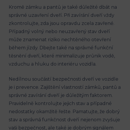
Kromě zámku a pantů je‍ také důležité ‌dbát na
správné uzavření dveří. Při zavírání dveří​ vždy
⁤zkontrolujte, zda jsou opravdu ⁢zcela⁣ zavřené.​
Případný volný nebo neuzavřený stav⁤ dveří
může znamenat riziko nechtěného otevření
během jízdy. ⁤Dbejte také na ⁤správné funkční
těsnění dveří, ⁣které minimalizuje‍ průnik vodě,
‌vzduchu a ⁤hluku do interiéru vozidla.
Nedílnou součástí​ bezpečnosti dveří ve vozidle⁤
je i prevence. Zajištění vlastností zámků, pantů a
správné zavírání​ dveří je důležitým faktorem.
Pravidelně‌ kontrolujte ‌jejich‍ stav a případné
nedostatky okamžitě řešte.⁣ Pamatujte, ​že dobrý
‌stav ⁣a správná funkčnost dveří nejenom ⁣zvyšuje
vaši bezpečnost, ale také​ je dobrým signálem