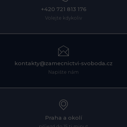
+420 721 813 176
Volejte kdykoliv
kontakty@zamecnictvi-svoboda.cz
Napište nám
Praha a okolí
příjezd do 15 ti minut