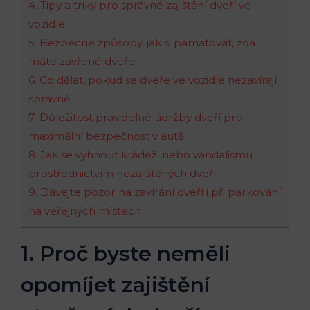
4. Tipy a triky‍ pro správné zajištění dveří⁤ ve
vozidle
5. ‌Bezpečné způsoby, ​jak si pamatovat, zda
máte⁢ zavřené ⁤dveře
6. Co dělat, pokud se dveře ve vozidle nezavírají
správně
7. Důležitost pravidelné údržby dveří pro
maximální bezpečnost ​v ‍autě
8. Jak⁢ se ‌vyhnout⁢ krádeži ⁤nebo vandalismu
prostřednictvím nezajištěných ​dveří
9. Dávejte pozor na zavírání dveří i při parkování
na veřejných ‍místech
1. Proč byste ‌neměli
opomíjet‍ zajištění