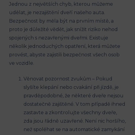
Jednou z největších chyb, kterou můžeme
udělat, je nezajištění dveří našeho auta.
⁢Bezpečnost by ​měla být na​ prvním⁢ místě, a
proto je důležité vědět, jak ⁣snížit⁤ riziko nehod
spojených s nezavřenými dveřmi. ‌Existuje
⁢několik jednoduchých opatření, která můžete
provést, abyste zajistili bezpečnost všech osob
ve‌ vozidle.
Věnovat pozornost ‌zvukům – Pokud
slyšíte klepání nebo ​cvakání​ při jízdě, je
pravděpodobné, že některé ​dveře nejsou
dostatečně zajištěné. V tom případě ihned
zastavte a zkontrolujte všechny dveře,
zda jsou‍ řádně uzavřené. Není‍ nic horšího,
než spoléhat se na automatické zamykání