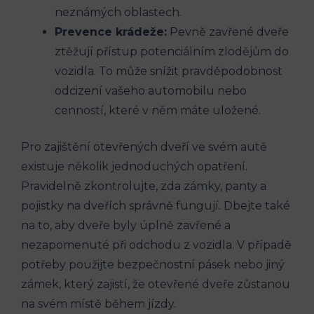
neznámých oblastech.
Prevence‌ krádeže:
⁢Pevně zavřené dveře
ztěžují přístup potenciálním zlodějům do
⁣vozidla. To může snížit pravděpodobnost
odcizení vašeho⁢ automobilu nebo
cenností, které v něm máte uložené.
Pro⁣ zajištění otevřených dveří ve svém autě
existuje několik jednoduchých opatření.
Pravidelně ​zkontrolujte, zda zámky, panty a
pojistky na dveřích správně fungují. Dbejte také
na ⁤to, aby dveře byly úplně zavřené a⁢
nezapomenuté ‌při odchodu z vozidla. ​V‌ případě
potřeby použijte bezpečnostní pásek nebo jiný ​
zámek, který‍ zajistí, že otevřené dveře zůstanou⁤
na svém ⁢místě během​ jízdy.