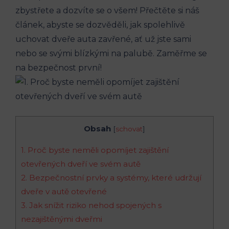
zbystřete a dozvíte​ se o všem! Přečtěte si náš
článek, abyste se dozvěděli, ​jak ‍spolehlivě
uchovat dveře auta zavřené, ať už jste sami
nebo se svými​ blízkými na palubě. Zaměřme se
na bezpečnost ‍první!
Obsah
[
schovat
]
1. Proč byste ‌neměli opomíjet‍ zajištění
otevřených dveří ve svém autě
2. Bezpečnostní prvky a systémy, které udržují
dveře v⁣ autě otevřené
3. ⁢Jak snížit riziko ⁢nehod spojených ⁤s
⁣nezajištěnými dveřmi