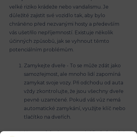
velké riziko⁢ krádeže‍ nebo⁢ vandalismu. Je⁣
důležité zajistit své vozidlo ⁣tak, ⁣aby bylo
chráněno před nezvanými hosty ⁣a především
vás ušetřilo nepříjemností. Existuje ‌několik
účinných způsobů, ⁢jak se vyhnout těmto
potenciálním problémům.
Zamykejte⁤ dveře -⁢ To se může zdát jako
samozřejmost, ale mnoho lidí⁢ zapomíná
zamykat svoje vozy. Při odchodu od auta
vždy zkontrolujte, ⁣že jsou všechny dveře‌
pevně uzamčené. Pokud váš vůz nemá
automatické zamykání, využijte​ klíč nebo​
tlačítko na dveřích.
Nezanechávejte‍ cennosti viditelné – Když⁢