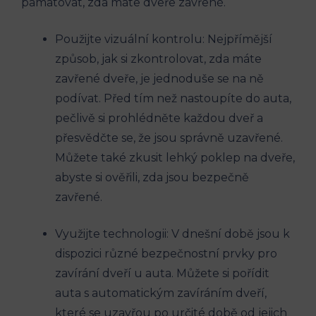
pamatovat, zda máte dveře‌ zavřené.
Použijte vizuální kontrolu: Nejpřímější
způsob, jak si zkontrolovat, zda máte
zavřené dveře, je jednoduše se na ně
podívat. Před tím než nastoupíte do auta,
pečlivě si prohlédněte každou dveř a
přesvědčte se, že jsou ‌správně uzavřené.
Můžete⁢ také zkusit lehký poklep⁤ na‌ dveře,
abyste si ověřili, zda ​jsou bezpečně
zavřené.
Využijte ⁤technologii: V dnešní době jsou k
dispozici různé bezpečnostní ⁢prvky ⁤pro
zavírání dveří u auta. Můžete si pořídit
auta s automatickým zavíráním dveří,
které ⁣se uzavřou po určité době od jejich