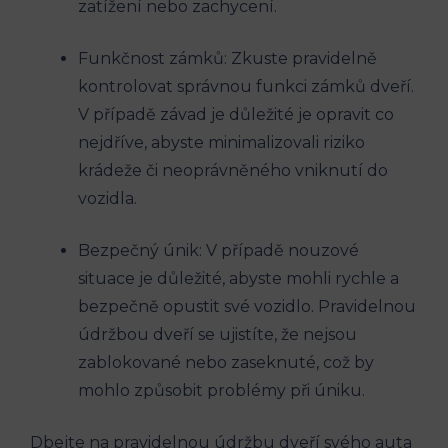
zatížení nebo zachycení.
Funkčnost zámků: Zkuste pravidelně
kontrolovat správnou funkci‍ zámků dveří.
V případě závad ​je důležité je opravit co
nejdříve, abyste minimalizovali riziko
krádeže či neoprávněného vniknutí do
vozidla.
Bezpečný únik: V případě nouzové
situace je důležité, abyste ‍mohli rychle a‍
bezpečně ⁤opustit své vozidlo. Pravidelnou
údržbou⁣ dveří se ujistíte, že nejsou
zablokované nebo zaseknuté,‍ což by⁢
mohlo způsobit‍ problémy při úniku.
Dbejte na pravidelnou údržbu dveří svého⁤ auta