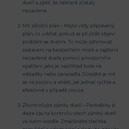
dveří a​ zjistit, ⁢že některé⁤ zůstaly
nezavřené.
Mít záložní plán – Mějte vždy připravený
‍plán, co udělat, pokud se při⁢ jízdě objeví
problém se dveřmi. To může zahrnovat
zastavení​ na bezpečném ‌místě⁢ a⁢ zajištění
nezavřené dveře pomocí provizorního
⁤opatření, jako je například koše na
odpadky nebo zavazadla. Důležité ⁤je ‍mít
se na​ pozoru ⁣a vědět, jak jednat rychle ‌a
efektivně‌ v případě ⁤nouze.
Zkontrolujte zámky dveří – Periodicky si
dejte čas na kontrolu všech zámků dveří
ve svém vozidle. ​Zmáčkněte tlačítka