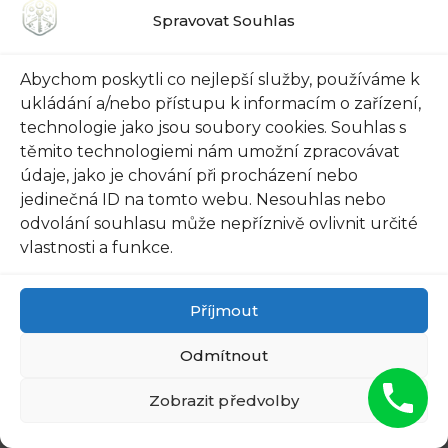
se musíte na ⁤chvíli vzdálit od auta,​ dejte
Spravovat Souhlas
pozor na to, co ⁣je viditelné zvenčí.​
Zneužívání dveří může být snadné, pokud
Abychom poskytli co nejlepší služby, používáme k
zloději vidí cennosti, jako jsou například
ukládání a/nebo přístupu k informacím o zařízení,
peněženky, telefony nebo ⁤doklady, které
technologie jako jsou soubory cookies. Souhlas s
těmito technologiemi nám umožní zpracovávat
jsou ponechány na ​sedadlech. Uložte tyto
údaje, jako je chování při procházení nebo
cennosti ⁣v kufru nebo pod sedačky, kde⁣
jedinečná ID na tomto webu. Nesouhlas nebo
nejsou viditelné.
odvolání souhlasu může nepříznivě ovlivnit určité
vlastnosti a funkce.
Používejte mechanická zabezpečení –
Aby bylo⁢ vaše vozidlo ještě bezpečnější,
Příjmout
investujte do mechanických​ zabezpečení,
jako ⁣jsou třeba volantové ‍zámky nebo
Odmítnout
zámky na brzdové pedály. Tyto​ přístroje
Zobrazit předvolby
⁢minimalizují pravděpodobnost, že někdo
ukradne váš vůz. Zabezpečení, které jsou