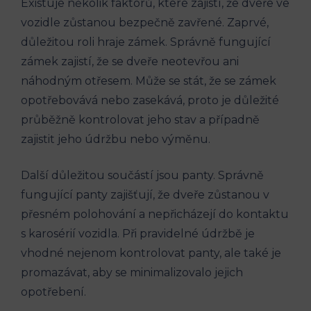
Existuje několik faktorů, které zajistí, že dveře‍ ve
vozidle zůstanou bezpečně zavřené. Zaprvé,
‌důležitou roli hraje zámek. Správně fungující
⁤zámek zajistí, že se dveře neotevřou ani
náhodným ‌otřesem. Může se stát, že se ‍zámek
opotřebovává nebo zasekává, proto je důležité
‌průběžně kontrolovat jeho stav a případně
zajistit jeho⁢ údržbu⁣ nebo výměnu.
Další důležitou součástí jsou panty. Správně
⁢fungující panty zajišťují,⁤ že dveře ‌zůstanou ⁤v
přesném polohování a nepřicházejí‌ do kontaktu
s karosérií ⁢vozidla. Při pravidelné údržbě je
vhodné nejenom kontrolovat panty, ale také je
promazávat, aby se minimalizovalo jejich
opotřebení.