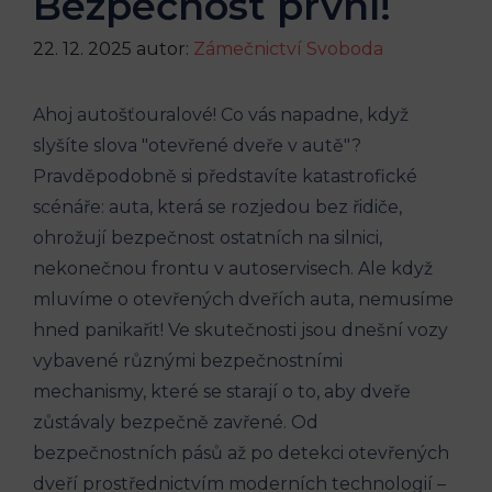
Bezpečnost první!
22. 12. 2025
autor:
Zámečnictví Svoboda
Ahoj autošťouralové! Co vás napadne, když
⁤slyšíte slova "otevřené dveře v autě"?
Pravděpodobně‍ si představíte katastrofické
⁢scénáře: auta, která se rozjedou bez řidiče,
ohrožují bezpečnost ostatních na silnici,
nekonečnou frontu v autoservisech. Ale ⁤když⁤
mluvíme o otevřených dveřích auta, ​nemusíme
hned panikařit! Ve skutečnosti jsou⁤ dnešní‌ vozy
vybavené různými bezpečnostními
‍mechanismy, které se​ starají o to, aby ‌dveře
zůstávaly bezpečně‌ zavřené.⁢ Od
bezpečnostních pásů až ⁢po detekci otevřených
dveří ⁤prostřednictvím moderních technologií –