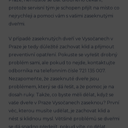
protože servisní tým je schopen přijít na místo co
nejrychleji a pomoci vám s vašimi zaseknutými
dveřmi.
V případě zaseknutých dveří ve Vysočanech v
Praze je tedy důležité zachovat klid a přijmout
preventivní opatření. Pokuste se vyřešit drobný
problém sami, ale pokud to nejde, kontaktujte
odborníka na telefonním čísle 721 135 007.
Nezapomeňte, že zaseknuté dveře jsou
problémem, který se dá řešit, a že pomoc je na
dosah ruky. Takže, co byste měli dělat, když se
vaše dveře v Praze Vysočanech zaseknou? První
věc, kterou musíte udělat, je zachovat klid a
nést si klidnou mysl. Většině problémů se dveřmi
se dá snadno předejít, pokud víte, co dělat.