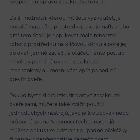
bezpečnou opravu zaseknutých dveří.
Další možností, kterou můžete vyzkoušet, je
použití mazacího prostředku, jako je nafta nebo
grafitem. Stačí jen aplikovat malé množství
tohoto prostředku na klíčovou dírku a poté jej
do dveří jemně zatlačit a otáčet. Tento postup
mnohdy pomáhá uvolnit zaseknuté
mechanismy a umožní vám opět pohodlně
otevřít dveře.
Pokud byste si přáli zkusit opravit zaseknuté
dveře sami, můžete také zvážit použití
jednoduchých nástrojů, jako je šroubovák nebo
průbojná spona. S pomocí těchto nástrojů
můžete pokusit se odstranit případné překážky
či napravit nepřesnosti ve zámečnickém