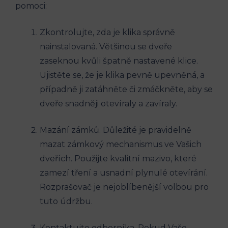
pomoci:
Zkontrolujte, zda je klika správně
nainstalovaná. Většinou se dveře
zaseknou kvůli špatně nastavené klice.
Ujistěte se, že je klika pevně upevněná, a
případně ji zatáhněte či zmáčkněte, aby se
dveře snadněji otevíraly a zavíraly.
Mazání zámků. Důležité je pravidelně
mazat zámkový mechanismus ve Vašich
dveřích. Použijte kvalitní mazivo, které
zamezí tření a usnadní plynulé otevírání.
Rozprašovač je nejoblíbenější volbou pro
tuto údržbu.
Kontaktujte odborníka. Pokud Vaše