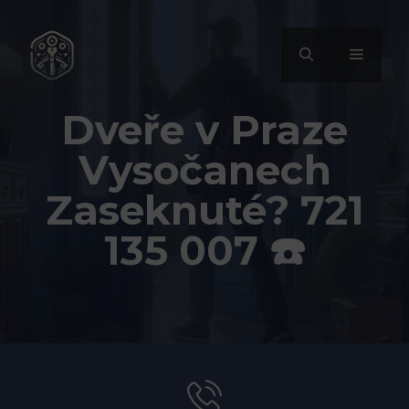
Přeskočit
na
MENU
obsah
Dveře v Praze
Vysočanech
Zaseknuté? 721
135 007 ☎️