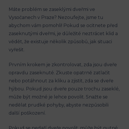
Máte problém se zaseklými dveřmi ve
Vysočanech v Praze? Nezoufejte, jsme tu
abychom vám pomohli! Pokud se ocitnete před
zaseknutými dveřmi, je důležité neztrácet klid a
vědět, že existuje několik způsobů, jak situaci
vyřešit.
Prvním krokem je zkontrolovat, zda jsou dveře
opravdu zaseknuté. Zkuste opatrně zatlačit
nebo potáhnout za kliku a zjistit, zda se dveře
hýbou. Pokud jsou dveře pouze trochu zaseklé,
může být možné je lehce povolit. Snažte se
nedělat prudké pohyby, abyste nezpůsobili
další poškození.
Pokud se nedaří dveře povolit, může být nutné