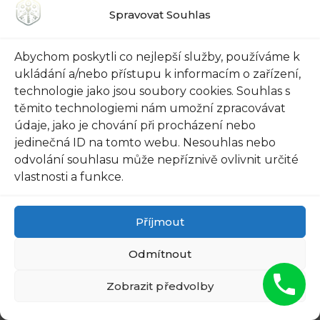
trochou trpělivosti a snahou. Ale pokud se
Spravovat Souhlas
snažíte zvládnout něco složitějšího, vždy
zavolejte profesionála. Můžete se spolehnout, že
Abychom poskytli co nejlepší služby, používáme k
vám pomohou znovu získat kontrolu nad vašimi
ukládání a/nebo přístupu k informacím o zařízení,
technologie jako jsou soubory cookies. Souhlas s
dveřmi v Praze Vysočanech.
těmito technologiemi nám umožní zpracovávat
údaje, jako je chování při procházení nebo
Doporučujeme:
jedinečná ID na tomto webu. Nesouhlas nebo
odvolání souhlasu může nepříznivě ovlivnit určité
vlastnosti a funkce.
Příjmout
Dveře v Praze
Ruzyni Zaseknuté?
Zaseknuté Dveře v
Zavolejte na 721 135
Praze Jinonicích?
Odmítnout
007
722 135 007 ☎️
Zobrazit předvolby