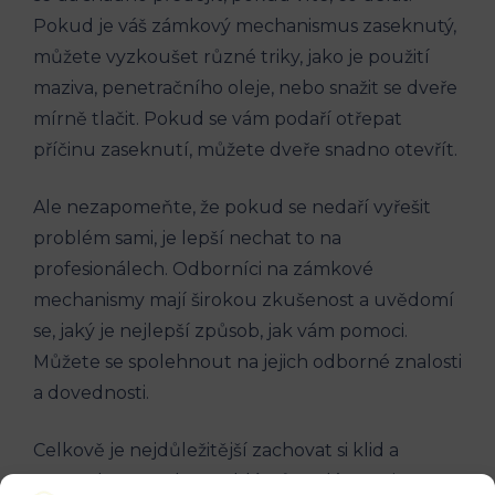
Pokud je váš zámkový mechanismus zaseknutý,
můžete vyzkoušet různé triky, jako je použití
maziva, penetračního oleje, nebo snažit se dveře
mírně tlačit. Pokud se vám podaří otřepat
příčinu zaseknutí, můžete dveře snadno otevřít.
Ale nezapomeňte, že pokud se nedaří vyřešit
problém sami, je lepší nechat to na
profesionálech. Odborníci na zámkové
mechanismy mají širokou zkušenost a uvědomí
se, jaký je nejlepší způsob, jak vám pomoci.
Můžete se spolehnout na jejich odborné znalosti
a dovednosti.
Celkově je nejdůležitější zachovat si klid a
nespěchat. Mnoho problémů se dá vyřešit s