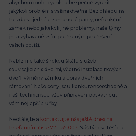
abychom mohli rychle a bezpečně vyřešit
jakýkoli problém s vašimi dveřmi. Bez ohledu na
to, zda se jedná o zaseknuté panty, nefunkční
zámek nebo jakékoli jiné problémy, naše týmy
jsou vybavené vším potřebným pro řešení
vašich potíží.
Nabízíme také širokou škálu služeb
souvisejících s dveřmi, včetně instalace nových
dveří, výměny zámku a oprav dveřních
rámování. Naše ceny jsou konkurenceschopné a
naši technici jsou vždy připraveni poskytnout
vám nejlepší služby.
Neotálejte a
kontaktujte nás ještě dnes na
telefonním čísle 721 135 007
. Náš tým se těší na