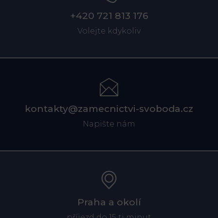
+420 721 813 176
Volejte kdykoliv
kontakty@zamecnictvi-svoboda.cz
Napište nám
Praha a okolí
příjezd do 15 ti minut