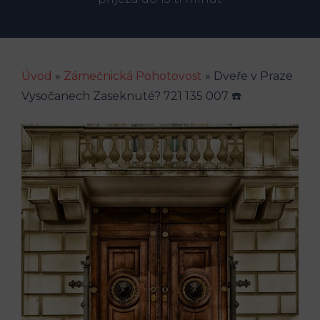
Úvod
»
Zámečnická Pohotovost
»
Dveře v Praze
Vysočanech Zaseknuté? 721 135 007 ☎️