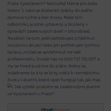
Praze Vysočanech? Nezoufej! Máme pro tebe
řešení. S námi se dostaneš zpátky do svého
domova rychle a bez stresu. Naše tým
odborníků je plně vybavený a zkušený v
opravách zaseknutých dveří v této oblasti.
Nezáleží na tom, jestli potřebuješ zvládnout
nouzovou situaci nebo jen potřebuješ rychlou
opravu, můžeš se spolehnout na naši
profesionalitu. Svoláš nás na číslo 721 135 007 a
my se hned pustíme do práce. Neboj se,
zvládneme to a ty se brzy vrátíš k normálnímu
životu s dveřmi, které opět fungují tak, jak mají.
Obsah
[
schovat
]