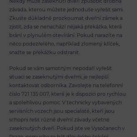
Někdy může zaseknutí dveří způsobit drobná
závada, kterou můžete jednoduše vyřešit sami.
Zkuste důkladně prozkoumat dveřní zámek a
zjistit, zda se nenachází nějaká překážka, která
brání v plynulém otevírání. Pokud narazíte na
něco podezřelého, například zlomený klíček,
snažte se překážku odstranit.
Pokud se vám samotným nepodaří vyřešit
situaci se zaseknutými dveřmi, je nejlepší
kontaktovat odborníka. Zavolejte na telefonní
číslo 721 135 007, které je k dispozici pro rychlou
a spolehlivou pomoc. V technicky vybavených
servisních vozech jsou specialisté, kteří jsou
schopni řešit různé dveřní závady včetně
zaseknutých dveří. Pokud jste ve Vysočanech v
Praze, nemusíte se bát dlouhého čekání,