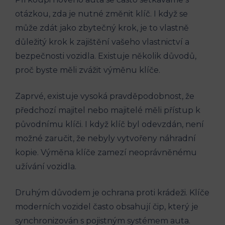
otázkou,​ zda je‌ nutné změnit klíč. ⁢I když ‍se
může zdát​ jako zbytečný krok, je to vlastně
důležitý krok k zajištění vašeho vlastnictví a
⁣bezpečnosti ⁤vozidla. Existuje ⁤několik⁤ důvodů,
‌proč byste měli zvážit výměnu klíče.
Zaprvé, existuje vysoká pravděpodobnost, ⁤že
předchozí majitel nebo majitelé měli přístup k
původnímu klíči. I ‌když‌ klíč byl odevzdán, není
možné ⁤zaručit, že nebyly vytvořeny náhradní
⁣kopie.‌ Výměna klíče zamezí⁢ neoprávněnému
⁢užívání ⁢vozidla.
Druhým důvodem je ⁣ochrana‌ proti krádeži.​ Klíče
moderních⁢ vozidel‍ často obsahují čip, ⁣který je
synchronizován s pojistným systémem⁢ auta.