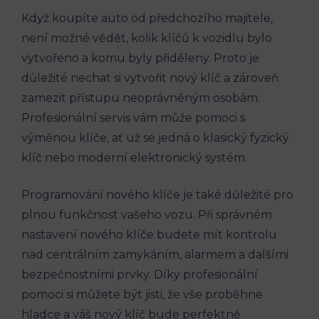
Když koupíte ‌auto ​od předchozího majitele,
není možné vědět, kolik​ klíčů⁤ k vozidlu⁤ bylo
⁣vytvořeno a komu byly přiděleny. ‍Proto je
důležité nechat si vytvořit nový​ klíč a zároveň
zamezit přístupu neoprávněným osobám.
Profesionální servis‌ vám může pomoci s
výměnou klíče, ať ⁢už se jedná o ‌klasický fyzický
klíč nebo moderní elektronický systém.
Programování nového klíče je také⁤ důležité pro
plnou‍ funkčnost vašeho⁣ vozu.‍ Při‌ správném
nastavení nového klíče budete mít kontrolu
nad centrálním zamykáním, alarmem ⁤a ⁤dalšími
bezpečnostními⁣ prvky.⁤ Díky profesionální
pomoci si můžete být ⁣jisti, že vše proběhne‍
hladce a ‍váš nový klíč bude perfektně