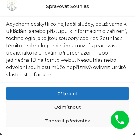
postupu.​ S dodržováním těchto‌ klíčových
Spravovat Souhlas
způsobů ochrany ‌se můžete⁣ cítit⁣ klidněji a
důvěřovat ‌ve vlastnictví vašeho auta. Doufám,
Abychom poskytli co nejlepší služby, používáme k
že tento‌ článek ​vám poskytl užitečné informace
ukládání a/nebo přístupu k informacím o zařízení,
⁢o změně klíče při koupi auta. ⁣Bezpečnost je
technologie jako jsou soubory cookies. Souhlas s
nedílnou součástí vlastnictví a správná‌ péče ⁢o
těmito technologiemi nám umožní zpracovávat
vaše​ auto je⁤ klíčem k jejímu zachování.
údaje, jako je chování při procházení nebo
jedinečná ID na tomto webu. Nesouhlas nebo
Pamatujte, ‌že pouze vy máte právo ovládat
odvolání souhlasu může nepříznivě ovlivnit určité
přístup⁣ k vašemu vozidlu. Ať už ‍jste ⁢získali nový
vlastnosti a funkce.
nebo ojetý vůz, vždy se ⁤ujistěte, že jste jediní‍
majitelé klíče. Nechte ⁣si změnu klíče od
Příjmout
profesionálů, kteří ‌mají ​zkušenosti s​
automobilovou bezpečností.
Odmítnout
Zapamatujte si klíčové ⁤body: ​po koupi auta je
Zobrazit předvolby
důležité vyměnit‌ všechny klíče, nezapomeňte