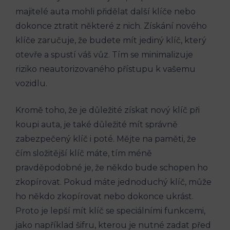
majitelé auta mohli přidělat další klíče nebo‌
dokonce⁢ ztratit⁣ některé z nich.⁢ Získání nového
klíče‌ zaručuje, že budete mít jediný klíč, který
otevře a spustí váš vůz.‌ Tím ⁤se minimalizuje
riziko neautorizovaného přístupu k ⁣vašemu
vozidlu.
Kromě ⁢toho, že ‍je důležité získat nový klíč při
koupi auta, je také ‌důležité mít správně
‍zabezpečený ​klíč i poté. Mějte na paměti, že
čím ​složitější ⁣klíč máte, ⁢tím méně
pravděpodobné je, že někdo bude schopen ho
zkopírovat. Pokud máte jednoduchý klíč, ⁣může
ho někdo zkopírovat nebo dokonce⁣ ukrást.
Proto je lepší mít⁣ klíč se ‌speciálními funkcemi,
‍jako například šifru,⁤ kterou je nutné zadat před