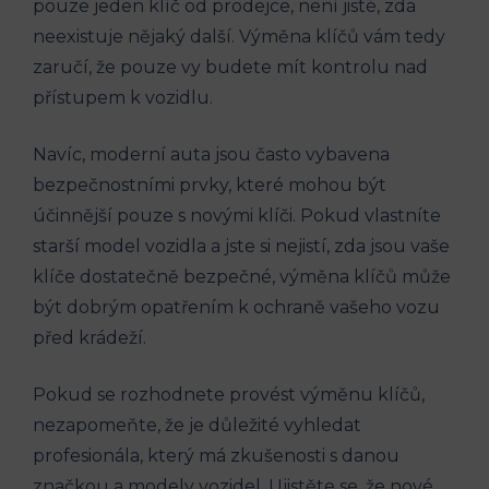
pouze⁢ jeden‍ klíč od prodejce, není jisté, zda
neexistuje ​nějaký další. Výměna klíčů vám tedy
zaručí, že ⁣pouze vy budete⁤ mít kontrolu nad
přístupem k ​vozidlu.
Navíc, ​moderní auta jsou⁤ často vybavena
bezpečnostními prvky, které mohou být‌
účinnější pouze⁤ s novými‍ klíči. Pokud ⁢vlastníte
starší model vozidla a jste si nejistí, zda jsou vaše‍
klíče dostatečně ​bezpečné,⁢ výměna ⁣klíčů⁤ může
být⁤ dobrým‍ opatřením k ochraně ⁤vašeho vozu
před ⁤krádeží.
Pokud ⁤se rozhodnete⁢ provést ⁣výměnu klíčů,
nezapomeňte, že ​je ‍důležité ⁣vyhledat
profesionála, ⁣který‌ má ​zkušenosti s danou
značkou a modely vozidel. Ujistěte⁤ se,⁤ že nové