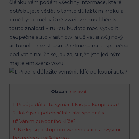
článku ⁢vám‌ podám všechny informace,‌ které
potřebujete vědět ‍o tomto důležitém kroku a
‌proč ⁣byste měli‌ vážně zvážit změnu ‌klíče. S
touto znalostí v ​rukou budete moci vytvořit
bezpečné auto vlastnictví a užívat si svůj⁣ nový
‌automobil bez stresu. Pojďme se‍ na ⁢to​ společně
podívat a naučit se,⁣ jak zajistit, ‍že jste jediným
majitelem svého vozu!
Obsah
[
schovat
]
1. Proč ⁣je důležité vyměnit klíč‌ po ‍koupi auta?
2. Jaké jsou potenciální rizika spojená s
užíváním původního klíče?
3. ​Nejlepší postup pro výměnu klíče a⁤ zvýšení
⁢bezpečnosti vašeho vozu