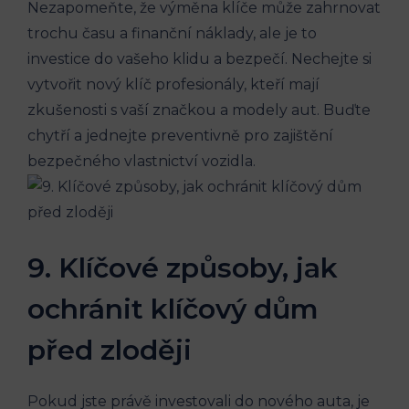
Nezapomeňte, že výměna klíče může zahrnovat​
trochu času a finanční náklady, ale je to
investice do vašeho ⁤klidu‌ a bezpečí. Nechejte si
vytvořit nový klíč profesionály, kteří‌ mají
zkušenosti s ‌vaší⁤ značkou a modely ​aut. Buďte
chytří​ a jednejte ​preventivně pro ⁣zajištění
bezpečného vlastnictví vozidla.
9. Klíčové způsoby, jak​
ochránit‌ klíčový ​dům
před‍ zloději
Pokud jste právě investovali do nového auta, je