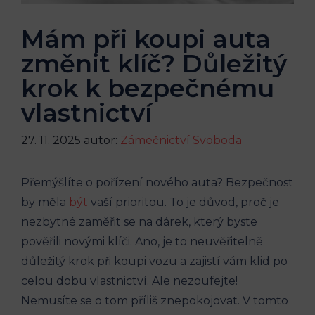
Mám při koupi auta
změnit klíč? Důležitý
krok k bezpečnému
vlastnictví
27. 11. 2025
autor:
Zámečnictví Svoboda
Přemýšlíte o pořízení nového auta?⁤ Bezpečnost
by měla
být
vaší‌ prioritou. To je důvod, proč je
nezbytné ⁣zaměřit se na‍ dárek,⁤ který⁢ byste
pověřili ⁢novými klíči. ⁢Ano, je to ⁢neuvěřitelně
⁣důležitý⁣ krok při koupi vozu a zajistí vám ⁤klid po
⁤celou dobu vlastnictví. Ale nezoufejte!
Nemusíte se o tom příliš‌ znepokojovat. V tomto​