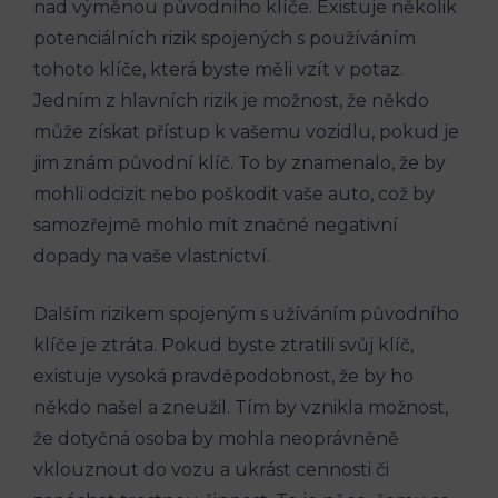
nad⁤ výměnou původního klíče. ‌Existuje ​několik‌
potenciálních ‍rizik spojených s používáním
tohoto‍ klíče, která byste měli vzít v potaz.
Jedním z hlavních rizik ‍je ⁤možnost, ‌že někdo
může získat ⁢přístup⁤ k⁤ vašemu vozidlu, pokud ‌je⁣
jim znám původní klíč. To by znamenalo, že‍ by
mohli odcizit ⁤nebo poškodit vaše auto, ‍což‌ by
samozřejmě mohlo mít ​značné negativní
dopady na vaše vlastnictví.
Dalším rizikem spojeným s užíváním původního
⁣klíče ‌je⁤ ztráta.‍ Pokud ‌byste ztratili svůj⁣ klíč,
‌existuje ‍vysoká pravděpodobnost, že by ho‍
někdo⁤ našel a zneužil.​ Tím by vznikla možnost,
že dotyčná osoba ​by mohla⁣ neoprávněně⁤
vklouznout do vozu ⁤a ukrást cennosti či