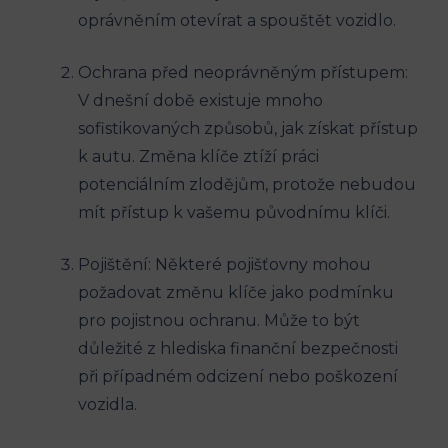
oprávněním otevírat ‍a‌ spouštět vozidlo.
Ochrana ⁢před neoprávněným přístupem:
V dnešní ⁣době existuje mnoho
sofistikovaných způsobů,‌ jak získat⁣ přístup
k autu. Změna klíče ztíží práci
⁤potenciálním zlodějům, protože​ nebudou
mít‍ přístup k vašemu původnímu klíči.
Pojištění: Některé pojišťovny mohou
požadovat změnu klíče ⁤jako podmínku
pro ​pojistnou ochranu. Může to ⁣být
důležité z hlediska finanční bezpečnosti‌
při případném ‌odcizení nebo poškození
⁣vozidla.