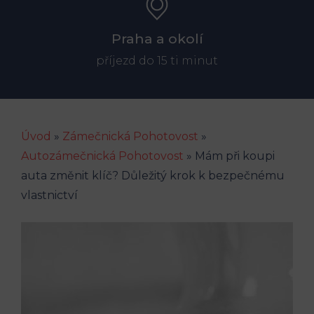
Praha a okolí
příjezd do 15 ti minut
Úvod
»
Zámečnická Pohotovost
»
Autozámečnická Pohotovost
»
Mám při koupi
auta změnit klíč? Důležitý krok k bezpečnému
vlastnictví