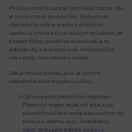
Při ​koupi​ nového auta se často ⁤klade otázka, zda
je‌ nutné změnit původní klíč. Bezpečnost​
vlastnictví vozidla je jedním z důležitých⁢
aspektů a změna⁣ klíče je skvělým způsobem, jak
si zajistit klidný spánek. Ve skutečnosti je to‍
jednoduchý⁣ a dostupný krok, kterým‍ snížíte
⁣riziko ​ztráty nebo ⁤odcizení vozidla.
Zde je ⁣několik​ důvodů, proč je výměna
originálního klíče moudrou ​volbou:
Ochrana před‌ předchozím majitelem:
⁢Předchozí majitel‍ může mít⁣ stále kopii
původního klíče⁤ a nevíte, kdo všechno má
přístup k vašemu autu. Změna​ klíče
zajistí, že budete jedinou osobou s