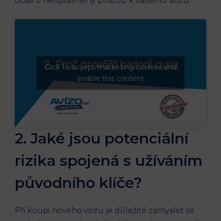
obav o neoprávněný ‍přístup k‌ vašemu autu.
Click to accept marketing cookies and
enable this content
2. Jaké jsou potenciální
rizika spojená s užíváním
původního klíče?
Při koupi nového ⁢vozu⁢ je důležité ​zamyslet se ​