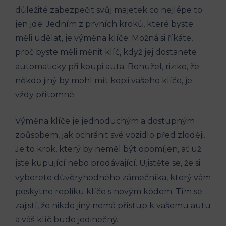
důležité zabezpečit ⁣svůj ⁣majetek co nejlépe‌ to
jen jde. Jedním z prvních kroků, ⁢které byste
měli udělat,​ je výměna⁢ klíče. Možná⁤ si říkáte,
proč byste měli​ měnit‍ klíč, ⁤když jej dostanete
automaticky při koupi auta. Bohužel, riziko,‍ že
někdo​ jiný⁢ by mohl mít kopii vašeho klíče, ‌je
vždy přítomné.
Výměna klíče je⁤ jednoduchým a dostupným
způsobem, ⁢jak⁣ ochránit⁣ své vozidlo před zloději.
Je to krok, který​ by‍ neměl být opomíjen, ať ​už
jste kupující nebo​ prodávající. Ujistěte se, že si
vyberete důvěryhodného zámečníka, který vám‍
poskytne repliku klíče ​s ⁢novým kódem. Tím ‍se
zajistí, že nikdo jiný nemá ​přístup k vašemu autu
a váš klíč bude jedinečný.