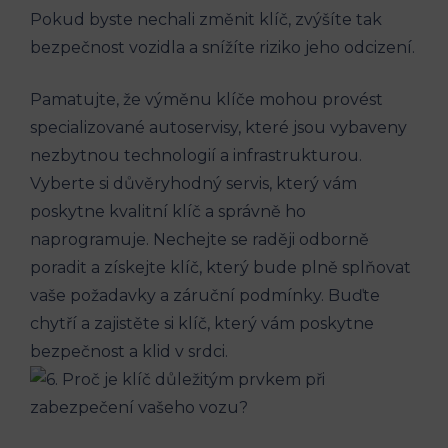
Pokud byste nechali ​změnit klíč, ⁣zvýšíte tak
⁤bezpečnost vozidla a snížíte riziko⁢ jeho odcizení.
Pamatujte, že‍ výměnu klíče ‍mohou provést
specializované autoservisy,​ které jsou vybaveny‍
nezbytnou technologií a⁢ infrastrukturou.
Vyberte ​si ​důvěryhodný servis,⁣ který vám
poskytne kvalitní klíč a⁣ správně ​ho‍
naprogramuje. Nechejte se ‍raději odborně
⁣poradit a získejte ⁢klíč, ‍který bude plně splňovat
vaše požadavky a‌ záruční ‍podmínky. Buďte
chytří a⁢ zajistěte‌ si klíč,‍ který vám poskytne
bezpečnost a klid v srdci.