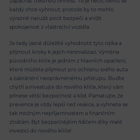
zapáchat trestnou ⁢činnost. To je ⁤něco, čemu se
každý chce vyhnout,‍ protože ‌by to mohlo
výrazně narušit ​pocit ​bezpečí ​a snížit
spokojenost z ‍vlastnictví vozidla.
Je⁢ tedy jasně‍ důležité vyhodnotit tyto rizika a⁣
přijmout kroky⁢ k jejich minimalizaci. Výměna
původního klíče je jedním z hlavních opatření,
které‌ můžete přijmout⁤ pro ochranu‌ svého auta
a‍ zabránění neoprávněnému přístupu. ⁢Buďte
⁣chytří ‍a⁢ investujte do nového klíče, který vám
přinese ‌větší‌ bezpečnost a klid. Pamatujte, že
prevence ​je vždy⁤ lepší než reakce,‍ a vyhnete ⁤se
tak ​možným nepříjemnostem a finančním
ztrátám. Byt bezpečnějším řidičem díky ⁣malé
investici do⁢ nového klíče!