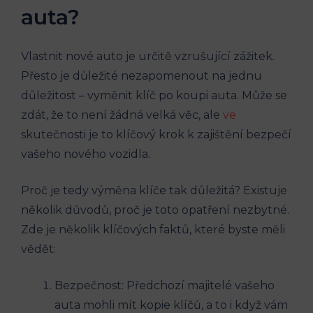
auta?
Vlastnit⁣ nové auto je určitě ⁣vzrušující ⁢zážitek.
Přesto ⁢je důležité nezapomenout⁢ na jednu
důležitost – vyměnit klíč ⁤po koupi auta. Může se
zdát, že to není žádná​ velká věc, ale
ve
skutečnosti je to klíčový krok k ⁢zajištění​ bezpečí
‌vašeho​ nového ⁤vozidla.
Proč je ⁤tedy výměna klíče ⁢tak důležitá?⁣ Existuje
několik důvodů, proč ‍je toto ⁤opatření nezbytné.
Zde je⁣ několik klíčových faktů, které byste měli
vědět:
Bezpečnost: Předchozí‌ majitelé vašeho
auta ‌mohli‌ mít kopie‌ klíčů, a to i‌ když vám