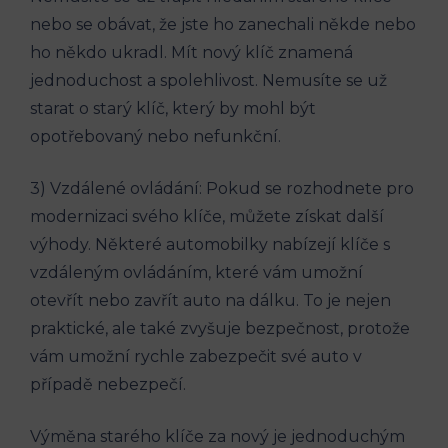
nebo se‍ obávat, že jste⁣ ho​ zanechali někde nebo
ho někdo ⁢ukradl. Mít ​nový klíč⁤ znamená
jednoduchost⁢ a​ spolehlivost. Nemusíte se⁢ už⁣
starat o ​starý ​klíč, který⁤ by mohl⁣ být
opotřebovaný nebo nefunkční.
3) ‌Vzdálené⁤ ovládání: Pokud se rozhodnete ​pro
‌modernizaci svého⁣ klíče, můžete získat ​další
výhody. Některé automobilky nabízejí‍ klíče ⁤s
vzdáleným ovládáním, které ⁢vám umožní ​
otevřít nebo zavřít‌ auto na dálku. ⁢To je​ nejen
⁣praktické, ale ‌také zvyšuje bezpečnost, protože
⁢vám umožní rychle ​zabezpečit své auto v
případě ⁣nebezpečí.
Výměna starého klíče ‍za⁤ nový je jednoduchým