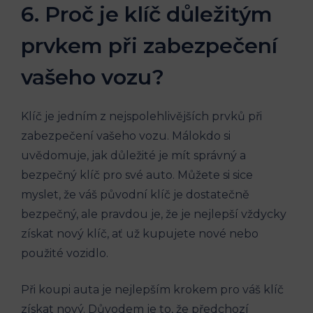
6. Proč je klíč důležitým‌
prvkem při zabezpečení
vašeho vozu?
Klíč je ⁣jedním⁢ z nejspolehlivějších prvků při
zabezpečení⁢ vašeho ​vozu. Málokdo‍ si
uvědomuje, jak důležité je ​mít správný a
bezpečný ⁢klíč pro své auto. Můžete⁣ si sice
myslet, že váš původní⁤ klíč je ‍dostatečně⁣
bezpečný, ale⁣ pravdou⁤ je,⁢ že ‍je nejlepší vždycky
získat nový ​klíč, ať už kupujete nové⁤ nebo
použité‌ vozidlo.
Při koupi auta je nejlepším ⁤krokem pro⁢ váš klíč
získat ‍nový. ⁣Důvodem ⁣je⁢ to, že předchozí