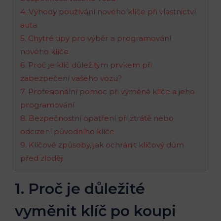
4.⁣ Výhody používání ​nového klíče při vlastnictví‌
auta
5.⁣ Chytré ⁢tipy pro výběr a programování
nového klíče
6. Proč je klíč důležitým‌ prvkem při
zabezpečení vašeho vozu?
7. Profesionální pomoc při výměně klíče a jeho
programování
8. Bezpečnostní ​opatření ​při ztrátě nebo
odcizení původního‍ klíče
9. Klíčové způsoby, jak​ ochránit‌ klíčový ​dům
před‍ zloději
1. Proč ⁣je důležité
vyměnit klíč‌ po ‍koupi