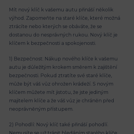
Mít nový⁤ klíč k⁤ vašemu ⁢autu⁤ přináší několik
výhod. Zapomeňte ⁤na staré klíče, které možná
ztrácíte nebo kterých se​ obáváte, že‍ se
dostanou do nesprávných ⁤rukou. Nový klíč je
klíčem k bezpečnosti⁣ a ‍spokojenosti.
1) Bezpečnost: Nákup ⁢nového klíče k vašemu​
autu je důležitým krokem směrem k zajištění
bezpečnosti. Pokud ztratíte​ své staré ‌klíče,‌
může ⁢být ⁢váš vůz ohrožen krádeží. S novým⁣
klíčem můžete mít jistotu, že jste jediným
majitelem⁤ klíče a ⁢že váš vůz je chráněn před
neoprávněným⁢ přístupem.
2) Pohodlí: Nový klíč​ také přináší⁢ pohodlí.
Nemusíte⁣ se už trápit ⁢hledáním starého klíče