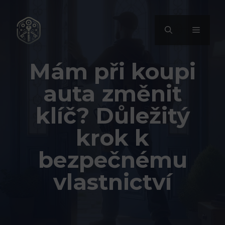
Přeskočit
na
MENU
obsah
Mám při koupi
auta změnit
klíč? Důležitý
krok k
bezpečnému
vlastnictví