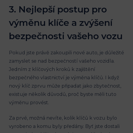
3. ​Nejlepší postup pro
výměnu klíče a⁤ zvýšení
⁢bezpečnosti vašeho vozu
Pokud jste‌ právě zakoupili nové‍ auto, je ‍důležité
⁤zamyslet se⁣ nad⁤ bezpečností vašeho ⁢vozidla.
Jedním z klíčových⁣ kroků ​k zajištění⁣
bezpečného vlastnictví je výměna klíčů.‍ I⁢ když
⁢nový ‌klíč‌ zprvu může připadat jako zbytečnost,
existuje několik důvodů, proč byste​ měli tuto
výměnu provést.
Za prvé, možná⁤ nevíte, kolik​ klíčů k vozu⁣ bylo
vyrobeno a komu ‍byly předány. Byť ​jste dostali⁤