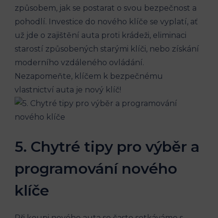
způsobem,‌ jak ​se ⁣postarat o ‍svou⁣ bezpečnost a
pohodlí. ‌Investice do nového ⁤klíče se vyplatí, ať
už jde ⁤o zajištění auta proti krádeži, eliminaci
starostí ‍způsobených ⁢starými klíči, nebo získání⁣
moderního vzdáleného⁤ ovládání.
Nezapomeňte, klíčem k ‌bezpečnému
vlastnictví auta je nový klíč!
5.⁣ Chytré ⁢tipy pro výběr a
programování nového
klíče
Při koupi nového auta se‌ často setkáváme ​s