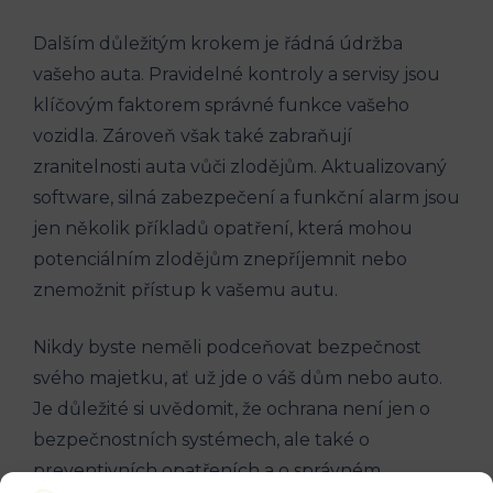
Dalším důležitým krokem je ⁢řádná údržba‍
vašeho‌ auta. Pravidelné ​kontroly ⁤a⁤ servisy jsou
klíčovým ⁢faktorem správné ⁣funkce vašeho
vozidla.​ Zároveň však také ​zabraňují
zranitelnosti ​auta vůči zlodějům.⁢ Aktualizovaný⁣
software, silná ⁤zabezpečení⁢ a⁣ funkční alarm ‌jsou
jen ⁤několik příkladů‌ opatření, která mohou
potenciálním zlodějům ⁢znepříjemnit nebo
znemožnit přístup k​ vašemu​ autu.
Nikdy byste neměli podceňovat bezpečnost⁣
svého majetku, ať už jde o váš dům nebo auto.⁢
Je důležité si uvědomit, že ochrana ⁢není jen o
bezpečnostních systémech, ale také o
‍preventivních opatřeních a o​ správném