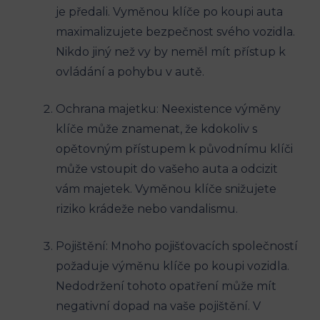
⁢je ​předali. ‌Vyměnou​ klíče po ⁢koupi‍ auta
maximalizujete bezpečnost svého vozidla.
Nikdo jiný než⁢ vy by neměl ⁤mít přístup k
⁢ovládání a‍ pohybu ‍v⁣ autě.
Ochrana majetku: Neexistence výměny
klíče‌ může znamenat, že kdokoliv s
opětovným přístupem k‌ původnímu klíči
může vstoupit ‌do⁣ vašeho auta‍ a odcizit
vám majetek. Vyměnou klíče snižujete
‌riziko krádeže nebo vandalismu.
Pojištění: Mnoho pojišťovacích ⁢společností
požaduje výměnu klíče po koupi vozidla.
Nedodržení‍ tohoto​ opatření může mít
negativní dopad ‌na⁤ vaše pojištění. V​