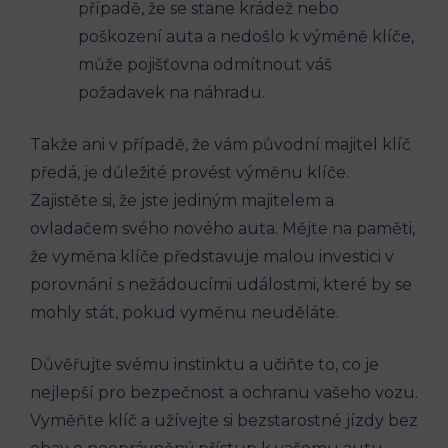
případě, že se stane krádež nebo
poškození‍ auta⁣ a nedošlo k výměně klíče,⁢
může pojišťovna odmítnout váš
požadavek na náhradu.
Takže ani v případě, že vám ⁤původní majitel klíč⁤
předá, je důležité ⁣provést výměnu klíče.
‌Zajistěte si, že ⁢jste jediným majitelem‍ a
ovladačem svého nového auta. ⁤Mějte na‍ paměti,
že vyměna‍ klíče představuje malou⁤ investici v
porovnání s nežádoucími ⁣událostmi, které by se
mohly⁤ stát, pokud ‍vyměnu⁣ neuděláte.
Důvěřujte svému instinktu a učiňte to, co​ je
nejlepší pro ‌bezpečnost ⁢a ​ochranu vašeho vozu.
Vyměňte ‍klíč⁣ a⁢ užívejte si bezstarostné​ jízdy bez