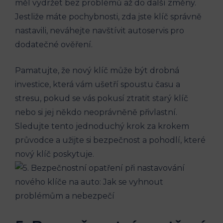
měl vydržet bez problémů až⁣ do další změny.
Jestliže máte pochybnosti, ‍zda jste klíč správně
⁢nastavili, neváhejte navštívit autoservis pro
dodatečné ⁢ověření.
Pamatujte, že nový klíč může být drobná ​
investice, která vám ušetří spoustu⁣ času a
stresu, pokud se vás pokusí ‌ztratit⁤ starý ⁢klíč
nebo si ‍jej‌ někdo neoprávněně přivlastní.
Sledujte tento‌ jednoduchý krok za krokem​
průvodce a užijte si bezpečnost‍ a‍ pohodlí, které
nový klíč poskytuje.