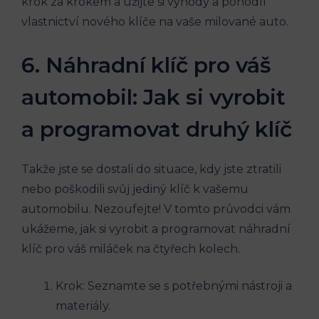
krok za krokem⁢ a užijte si výhody a⁣ pohodlí
vlastnictví nového klíče na vaše milované auto.
6. Náhradní klíč pro váš
automobil: Jak si vyrobit
a programovat druhý klíč
Takže jste se dostali do situace, kdy jste ztratili
nebo poškodili svůj jediný klíč k ⁤vašemu
⁢automobilu. Nezoufejte! V tomto průvodci vám
ukážeme, jak si vyrobit a programovat náhradní
klíč pro váš miláček ⁢na čtyřech kolech.
Krok: ⁢Seznamte⁣ se s potřebnými nástroji a
materiály.