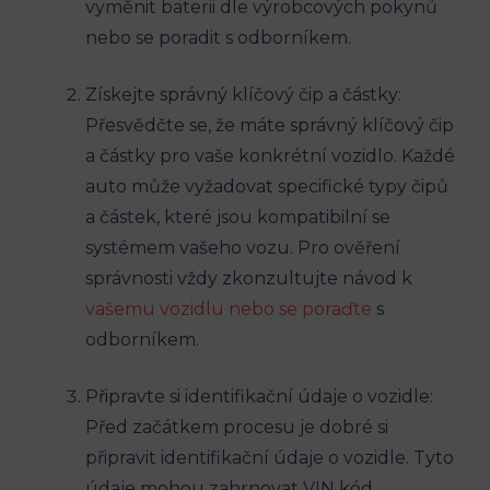
vyměnit baterii dle výrobcových pokynů
nebo se ⁢poradit s odborníkem.
Získejte správný klíčový ‌čip a částky:
Přesvědčte se, že máte správný ​klíčový čip
a částky pro⁣ vaše​ konkrétní vozidlo. Každé
auto může vyžadovat specifické typy čipů
a částek, které ‍jsou kompatibilní se
systémem vašeho vozu. ⁣Pro ověření⁢
správnosti vždy zkonzultujte návod k
vašemu vozidlu ‍nebo se poraďte
s⁢
odborníkem.
Připravte si ⁤identifikační údaje​ o vozidle:
Před začátkem procesu je dobré si
připravit identifikační údaje o⁤ vozidle. Tyto‌
údaje mohou zahrnovat VIN ⁢kód,