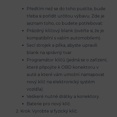
Předtím ⁤než ‍se do toho pustíte, bude
třeba si pořídit určitou výbavu. Zde je
seznam ‌toho, co budete⁣ potřebovat:
Prázdný klíčový blank (ověřte si, že je
kompatibilní s vaším automobilem).
Secí strojek a pilka, abyste upravili
blank na⁤ správný ​tvar.
Programátor klíčů ‍(jedná se o zařízení,
které připojíte k OBD konektoru ‌v
autě a které vám umožní namapovat
nový klíč na elektronický⁣ systém
vozidla).
Veškeré nutné⁤ drátky⁢ a konektory.
Baterie pro⁣ nový klíč.
Krok: Vyrobte si‍ fyzický klíč.