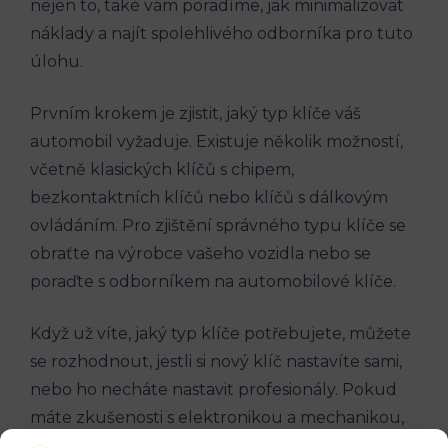
nejen to, také⁣ vám poradíme, jak minimalizovat
náklady ⁤a najít spolehlivého odborníka pro tuto
⁣úlohu.
Prvním krokem je zjistit, jaký ⁣typ ⁤klíče váš
automobil vyžaduje. Existuje‌ několik možností,
včetně klasických klíčů s chipem,
bezkontaktních klíčů nebo klíčů s‍ dálkovým
ovládáním. Pro zjištění správného typu klíče se
obraťte na výrobce ​vašeho vozidla nebo se
poraďte s odborníkem na automobilové klíče.
Když už víte, jaký ‌typ klíče ⁢potřebujete, můžete
se rozhodnout, jestli⁣ si nový klíč⁣ nastavíte ⁣sami,
nebo ho necháte ​nastavit profesionály. Pokud
máte zkušenosti s elektronikou a mechanikou,
nastavení klíče doma může být pro ⁤vás vhodné