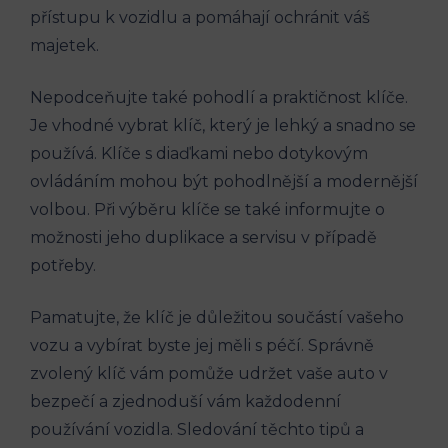
přístupu k ⁣vozidlu a pomáhají ochránit váš‍
majetek.
Nepodceňujte také pohodlí a praktičnost klíče.
Je vhodné vybrat klíč, který je lehký a snadno‍ se
používá. ⁢Klíče s ​diaďkami nebo ​dotykovým
ovládáním mohou být pohodlnější a ‌modernější‍
volbou.‌ Při výběru klíče se také informujte o
možnosti jeho duplikace⁤ a servisu v případě⁣
potřeby.
Pamatujte, že klíč‍ je důležitou součástí vašeho
vozu⁢ a vybírat byste ⁣jej měli s‍ péčí. Správně
zvolený⁢ klíč ‍vám pomůže udržet vaše auto ‍v
bezpečí a zjednoduší vám každodenní
používání vozidla.​ Sledování těchto tipů ⁤a