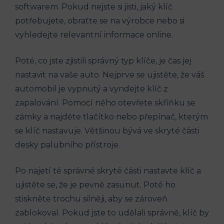
softwarem. Pokud nejste si jisti, jaký klíč
potřebujete, obraťte se na výrobce nebo si
vyhledejte relevantní informace online.
Poté, ‌co jste zjistili správný typ klíče, je čas jej
nastavit na vaše auto. Nejprve se⁣ ujistěte, že váš
automobil je vypnutý a‍ vyndejte klíč ⁣z⁢
zapalování. Pomocí⁢ něho otevřete skříňku se
zámky a‍ najděte tlačítko‌ nebo přepínač,⁣ kterým
se klíč nastavuje. Většinou bývá ve skryté části
desky palubního přístroje.
Po najetí ⁣té správné skryté části nastavte ⁢klíč ⁢a
ujistěte se, že ‍je pevně zasunut.​ Poté ho
stiskněte trochu silněji, aby se​ zároveň
zablokoval. Pokud jste to udělali správně, klíč by⁤