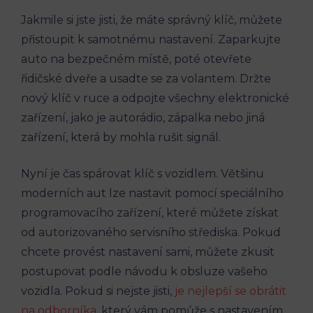
Jakmile si jste jisti, že⁣ máte⁤ správný⁢ klíč, můžete
přistoupit k samotnému nastavení.​ Zaparkujte
auto ‍na⁤ bezpečném místě, poté otevřete
řidičské dveře a usadte‌ se za volantem. Držte
nový klíč v‍ ruce a odpojte všechny elektronické
zařízení, jako je autorádio, zápalka nebo jiná​
zařízení, která⁣ by ⁤mohla rušit signál.
Nyní je ⁤čas spárovat klíč s vozidlem. Většinu
moderních⁣ aut lze nastavit pomocí speciálního
programovacího zařízení, které​ můžete získat
od autorizovaného servisního střediska. Pokud
chcete provést nastavení sami, můžete zkusit
postupovat podle ​návodu ‍k obsluze vašeho
vozidla. Pokud si nejste jisti,
je nejlepší​ se obrátit
na odborníka
, ‍který vám pomůže s nastavením