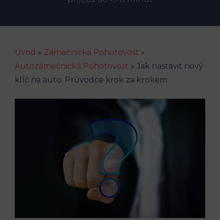
Úvod
»
Zámečnická Pohotovost
»
Autozámečnická Pohotovost
»
Jak nastavit nový
klíč na auto: Průvodce krok za krokem