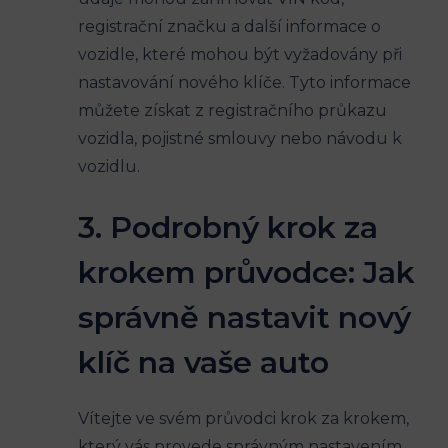
registrační značku⁢ a ⁢další informace o
vozidle, které mohou ⁢být vyžadovány při
nastavování nového klíče.⁤ Tyto informace⁣
můžete získat z registračního průkazu
vozidla,​ pojistné smlouvy ⁣nebo návodu k
vozidlu.
3. Podrobný‌ krok za
krokem průvodce: Jak
správně nastavit nový
klíč na​ vaše‌ auto
Vítejte ve svém průvodci krok za krokem,
který‍ vás provede správným nastavením