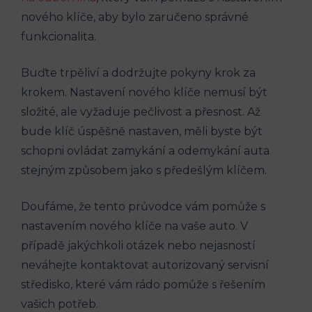
nového klíče, aby ‍bylo ​zaručeno správné
funkcionalita.
Buďte trpěliví a dodržujte pokyny krok za
krokem. Nastavení nového klíče nemusí být
složité, ale vyžaduje pečlivost a přesnost.‌ Až
bude klíč ⁤úspěšně nastaven, měli byste být
schopni ovládat zamykání a odemykání auta
stejným způsobem jako s ‌předešlým klíčem.
Doufáme, že tento průvodce ⁣vám ⁣pomůže s
nastavením nového klíče na vaše auto. V​
případě jakýchkoli otázek nebo nejasností
neváhejte kontaktovat autorizovaný servisní
středisko, které vám rádo pomůže ‌s řešením
vašich potřeb.