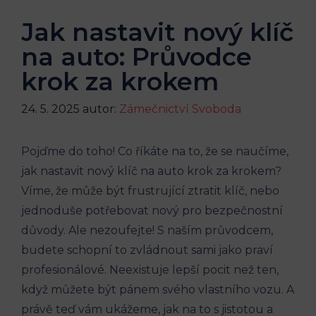
Jak nastavit nový klíč
na auto: Průvodce
krok za krokem
24. 5. 2025
autor:
Zámečnictví Svoboda
Pojďme do⁣ toho! Co říkáte na ‌to,​ že ⁢se naučíme,
jak nastavit nový klíč na auto krok za krokem?
Víme, že ​může být frustrující ztratit klíč,‌ nebo
jednoduše potřebovat ‌nový‌ pro bezpečnostní
důvody. Ale nezoufejte! S‍ naším průvodcem,
budete schopní to zvládnout sami⁣ jako praví
profesionálové. ⁣Neexistuje‌ lepší pocit než ten,
když můžete ⁢být pánem svého vlastního ​vozu. A
právě teď vám ukážeme, jak na to ‍s jistotou a