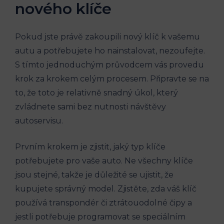
nového klíče
Pokud ⁣jste právě ⁤zakoupili ‍nový klíč ⁤k‍ vašemu
autu a potřebujete ho ⁣nainstalovat, nezoufejte.
‌S tímto jednoduchým průvodcem vás provedu⁤
krok za krokem celým procesem. Připravte se na
to, ‍že toto je relativně ⁣snadný‌ úkol, který
zvládnete‌ sami bez nutnosti ‌návštěvy⁣
autoservisu.
Prvním⁤ krokem je​ zjistit,‌ jaký typ⁢ klíče
potřebujete pro vaše auto. Ne všechny klíče
jsou ⁤stejné, takže je ⁣důležité se ujistit, že
kupujete správný ‌model. Zjistěte, zda váš klíč
používá transpondér či ztrátouodolné čipy a
jestli potřebuje programovat se speciálním