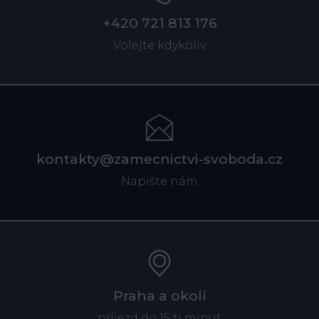
+420 721 813 176
Volejte kdykoliv
kontakty@zamecnictvi-svoboda.cz
Napište nám
Praha a okolí
příjezd do 15 ti minut