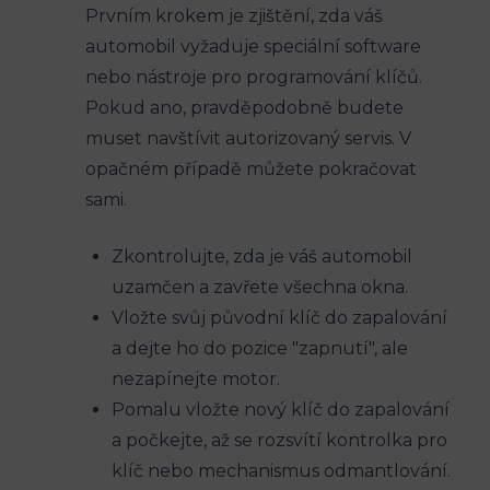
Prvním krokem je ⁣zjištění, zda ⁢váš
automobil vyžaduje speciální ‍software
nebo nástroje pro programování klíčů.
Pokud ano, pravděpodobně budete
muset navštívit autorizovaný servis. ‌V
opačném případě můžete pokračovat
sami.
Zkontrolujte, zda je​ váš automobil
uzamčen a zavřete všechna okna.
Vložte svůj původní ⁢klíč do ‍zapalování
a⁢ dejte ho do pozice "zapnutí",​ ale ​
nezapínejte motor.
Pomalu vložte nový klíč do zapalování
a počkejte, až se rozsvítí‍ kontrolka pro
⁤klíč‍ nebo mechanismus ⁤odmantlování.