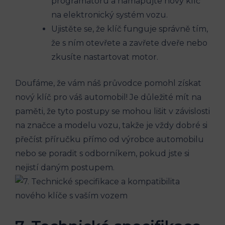
programátoru ‍a ​namapujte nový klíč
‍na elektronický systém vozu.
Ujistěte se, ⁣že klíč funguje‌ správně tím,
že s ním⁤ otevřete ‍a​ zavřete​ dveře⁢ nebo
zkusíte ​nastartovat‌ motor.
Doufáme,‍ že vám náš průvodce pomohl získat
nový klíč pro váš ​automobil! Je důležité mít na
paměti, že tyto‌ postupy se mohou lišit v závislosti
na značce a⁣ modelu vozu, takže ⁢je ‌vždy dobré ‌si
přečíst příručku přímo ⁤od výrobce automobilu
nebo se ⁤poradit​ s odborníkem, pokud jste si
nejistí daným⁢ postupem.