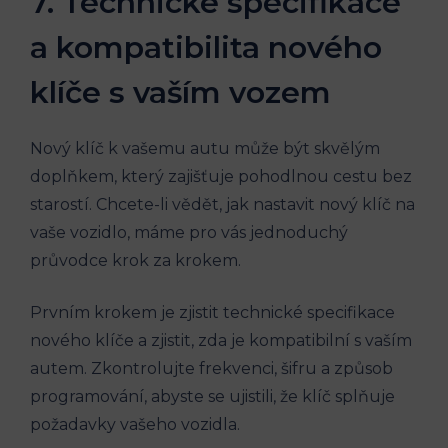
7. ‍Technické specifikace
a‌ kompatibilita nového
klíče ⁣s vaším vozem
Nový klíč ⁣k vašemu ‌autu může být skvělým
doplňkem, který⁢ zajišťuje pohodlnou cestu bez
starostí. Chcete-li vědět,​ jak nastavit nový klíč na‌
vaše vozidlo, máme pro vás jednoduchý
průvodce krok za krokem.
Prvním‍ krokem je​ zjistit technické specifikace
nového klíče a zjistit, zda je kompatibilní‍ s vaším
autem.⁣ Zkontrolujte frekvenci, šifru a způsob⁢
programování, abyste se ujistili, že ⁣klíč splňuje
požadavky ⁤vašeho vozidla.