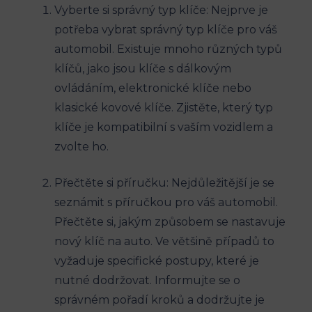
Vyberte si správný ⁤typ‌ klíče: Nejprve je
potřeba vybrat ⁢správný typ klíče pro váš
automobil. Existuje ‌mnoho⁣ různých typů
klíčů, jako⁣ jsou ⁤klíče s ‍dálkovým
‌ovládáním, elektronické klíče⁤ nebo
klasické kovové klíče. Zjistěte,‍ který typ‌
klíče je kompatibilní s vaším vozidlem a
zvolte ho.
Přečtěte si příručku: Nejdůležitější je se
seznámit s příručkou pro váš automobil.
Přečtěte si, ‌jakým ⁣způsobem se nastavuje
nový klíč na​ auto. Ve⁤ většině⁤ případů to
vyžaduje specifické postupy, které je
‍nutné dodržovat. Informujte se o
správném pořadí ⁤kroků a dodržujte je