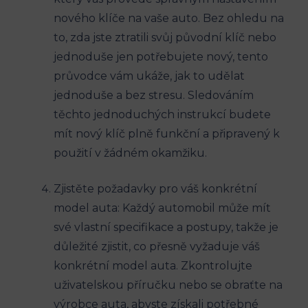
nového klíče na vaše auto. Bez⁢ ohledu na
to, zda jste ztratili svůj původní klíč nebo
⁤jednoduše jen potřebujete nový, tento
průvodce vám ukáže, jak to udělat
jednoduše a ⁢bez stresu. Sledováním
těchto jednoduchých‍ instrukcí budete
mít nový klíč plně funkční a připravený k
použití v žádném okamžiku.
Zjistěte⁢ požadavky pro váš ⁣konkrétní
model auta: Každý automobil ​může⁢ mít
své​ vlastní specifikace a postupy, takže je
důležité zjistit, co ​přesně‌ vyžaduje váš
‍konkrétní model auta. Zkontrolujte
uživatelskou⁢ příručku nebo​ se obraťte ⁢na
výrobce auta, abyste​ získali potřebné