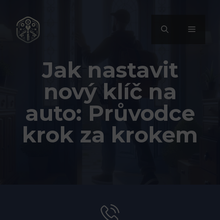
Přeskočit
na
MENU
obsah
Jak nastavit
nový klíč na
auto: Průvodce
krok za krokem