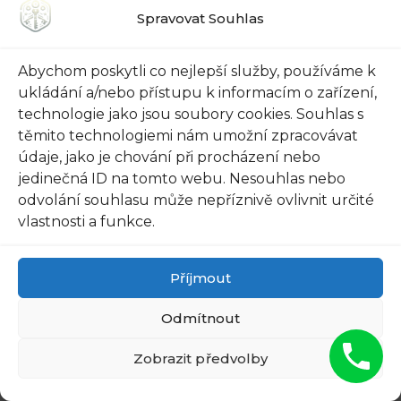
Spravovat Souhlas
a levnější. ‍Zbývá vám pořídit si potřebné
‍nástroje, například ⁣programovací ​zařízení, které
Abychom poskytli co nejlepší služby, používáme k
je kompatibilní s vaším vozidlem.
ukládání a/nebo přístupu k informacím o zařízení,
technologie jako jsou soubory cookies. Souhlas s
Pokud se přeci jen nechcete pustit do
těmito technologiemi nám umožní zpracovávat
nastavování klíče sami, nenechte si to zkazit
údaje, jako je chování při procházení nebo
neprofesionálem. Zvolte spolehlivého
jedinečná ID na tomto webu. Nesouhlas nebo
odborníka na automobilové klíče s ​dobrou
odvolání souhlasu může nepříznivě ovlivnit určité
reputací. Nezapomeňte se zeptat​ na
vlastnosti a funkce.
referencemi a ‍srovnávat ceny mezi různými
odborníky. Můžete se také podívat ⁣na recenze
Příjmout
online a získat ⁢tak lepší představu o kvalitě
Odmítnout
⁣jejich služeb.
Zobrazit předvolby
Nastavení nového ‌klíče na auto nemusí být
komplikované⁤ a drahé, pokud víte, jak na to.