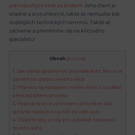
jednoduchým krok​ za ​krokem
.‍ Jeho čtení ‌je
snadné a⁣ srozumitelné, takže se nemusíte bát
složitějších technických termínů. Takže ať‌
začneme a přeměňme vás na⁣ klíčového
specialistu!
Obsah
[
schovat
]
1.​ Jak vybrat správný klíč ‌pro ⁤vaše auto: Na co se
zaměřit‌ při výběru nového ⁢klíče
2. Příprava​ na nastavení‌ nového klíče: ⁤Co​ udělat
před ⁣začátkem procesu
3. Podrobný‌ krok za krokem průvodce: Jak
správně nastavit nový klíč na​ vaše‌ auto
4.⁣ Důležité tipy⁢ a triky pro úspěšné nastavení
nového klíče