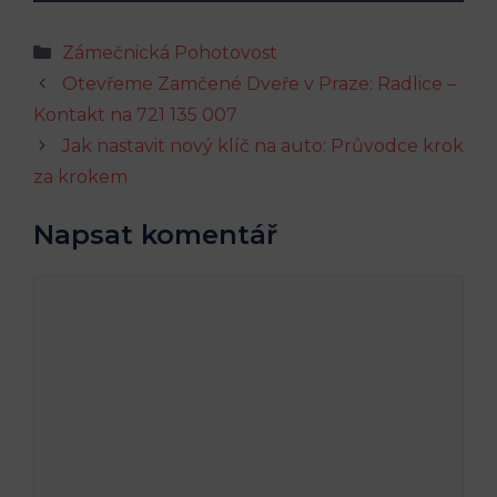
Rubriky
Zámečnická Pohotovost
Otevřeme Zamčené Dveře v Praze: Radlice –
Kontakt na 721 135 007
Jak nastavit nový klíč na auto: Průvodce krok
za krokem
Napsat komentář
Komentář