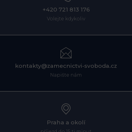
+420 721 813 176
Volejte kdykoliv
kontakty@zamecnictvi-svoboda.cz
Napište nám
Praha a okolí
příjezd do 15 ti minut