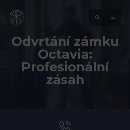
Přeskočit
na
MENU
obsah
Odvrtání zámku
Octavia:
Profesionální
zásah