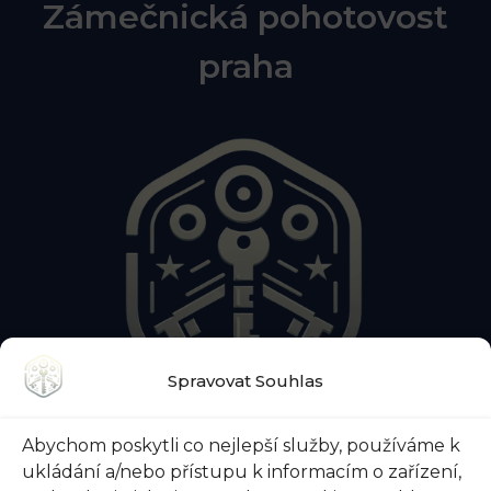
Zámečnická pohotovost
praha
Spravovat Souhlas
O NÁS
KONTAKTY
BLOG
Abychom poskytli co nejlepší služby, používáme k
O ZÁMEČNICKÉ POHOTOVOSTI
ukládání a/nebo přístupu k informacím o zařízení,
O ZABEZPEČENÍ DVEŘÍ
VŠE O TREZORECH