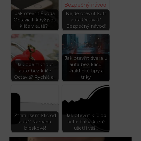
Jak otevřít Škoda
Nejde otevřít kufr
Octavia I, když jsou
auta Octavia?
klíče v autě?…
Bezpečný návod!
Jak otevřít dveře u
Jak odemknout
auta bez klíčů:
auto bez klíče
Praktické tipy a
Octavia? Rychlá a…
triky
Ztratil jsem klíč od
Jak otevřít klíč od
auta? Náhrada
auta: Triky, které
bleskově!
ušetří váš…