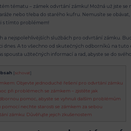
itém tématu – zámek odvrtání zámku! Možná už jste se n
aráže nebo třeba do starého kufru. Nemusíte se obávat, 
 s tímto problémem!
ch a nejspolehlivějších službách pro odvrtání zámku. 
ici dnes. A to všechno od skutečných odborníků na tuto ob
ás spousta užitečných informací a rad, abyste se do svéh
bsah
[
schovat
]
ámkem: Objevte jednoduché řešení pro odvrtání zámku
omoc při problémech se zámkem – zjistěte jak
si odbornou pomoc, abyste se vyhnuli dalším problémům
ou pomocí nechte starosti se zámkem za sebou
rtání zámku: Důvěřujte jejich zkušenostem