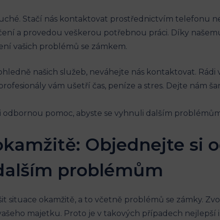
uché. Stačí nás kontaktovat prostřednictvím telefonu ne
určení a provedou veškerou potřebnou práci. Díky naše
ešení vašich problémů se zámkem.
 ohledně našich služeb, neváhejte nás kontaktovat. Rá
 profesionály vám ušetří čas, peníze a stres. Dejte nám 
 okamžitě: Objednejte si
 dalším problémům
ešit situace okamžitě, a to včetně problémů se zámky. Z
ašeho majetku. Proto je v takových případech nejlepš