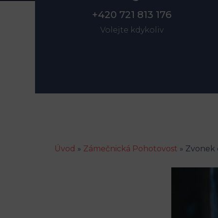
+420 721 813 176
Volejte kdykoliv
Úvod
»
Zámečnická Pohotovost
»
Zvonek 