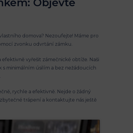
mkem: Objevte
o vlastního domova? Nezoufejte! Máme pro
pomocí zvonku odvrtání zámku.
efektivně vyřešit zámečnické obtíže. Naši
k s minimálním úsilím a bez nežádoucích
.
ně, rychle a efektivně. Nejde o žádný
i zbytečné trápení a kontaktujte nás ještě