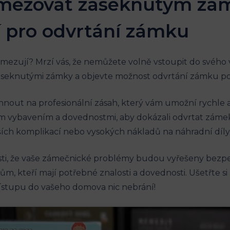
 omezovat zaseknutým zá
 pro odvrtání zámku
omezují? Mrzí vás, že nemůžete volně vstoupit do svéh
 zaseknutými zámky a objevte možnost odvrtání zámku 
out na profesionální zásah, který vám umožní rychle a 
ím vybavením a dovednostmi, aby dokázali odvrtat záme
ích komplikací nebo vysokých nákladů na náhradní díly
ti, že vaše zámečnické problémy budou vyřešeny bezpeč
álům, kteří mají potřebné znalosti a dovednosti. Ušetřte s
stupu do vašeho domova nic nebrání!