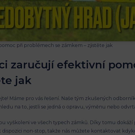
ci zaručují efektivní po
te jak
e! Máme pro vás řešení. Naše tým zkušených odborníků
edu na to, jestli se jedná o opravu, výměnu nebo odvrtá
jsou vyškoleni ve všech typech zámků. Díky tomu dokáží
k dispozici non-stop, takže nás můžete kontaktovat kdy