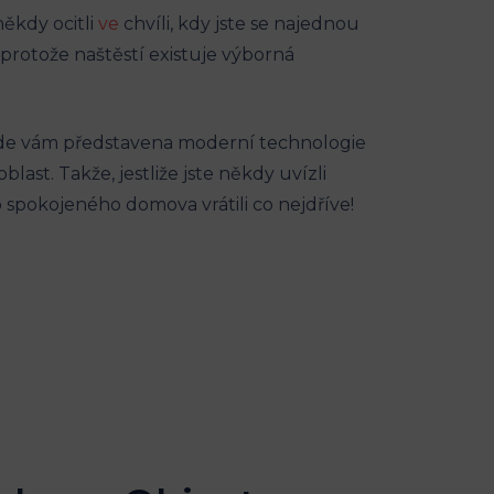
ěkdy ocitli
ve
chvíli, kdy jste se najednou
protože naštěstí existuje výborná
Bude vám představena moderní technologie
last. Takže, jestliže jste někdy uvízli
o spokojeného domova vrátili co nejdříve!