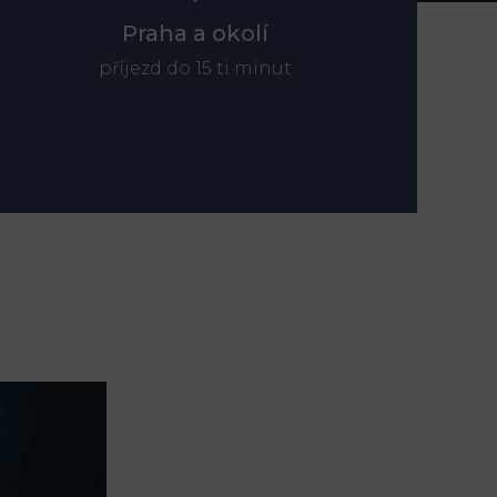
Praha a okolí
příjezd do 15 ti minut