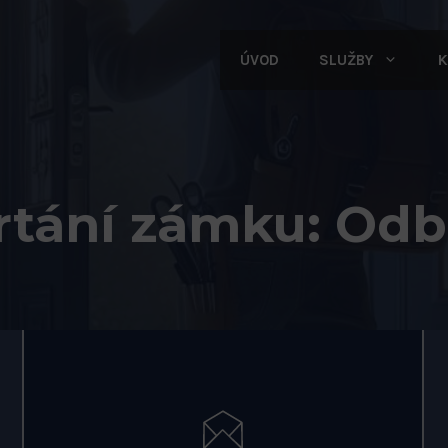
ÚVOD
SLUŽBY
K
rtání zámku: Od