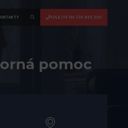
VOLEJTE NA 735 855 220
ONTAKTY
borná pomoc