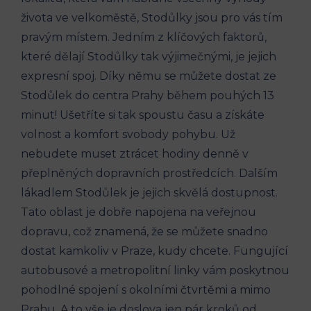
života​ ve‍ velkoměstě, Stodůlky jsou ⁣pro vás tím
⁢pravým ⁣místem. Jedním z klíčových faktorů,
které⁣ dělají Stodůlky tak výjimečnými, je jejich
expresní spoj. Díky němu ​se můžete dostat ze
Stodůlek do centra‍ Prahy‌ během pouhých 13
minut!‌ Ušetříte si tak spoustu času a‌ získáte
volnost a komfort svobody‍ pohybu. Už
nebudete ⁣muset ztrácet hodiny denně v
přeplněných dopravních prostředcích. Dalším
‍lákadlem Stodůlek je‍ jejich​ skvělá⁤ dostupnost.
Tato oblast je dobře napojena na ‍veřejnou
‌dopravu, což znamená, že se⁣ můžete snadno
dostat kamkoliv v Praze, kudy chcete. Fungující
autobusové a metropolitní linky vám poskytnou
pohodlné spojení s okolními​ čtvrtěmi a mimo
Prahu. A‍ to vše‍ je doslova jen pár kroků ‌od