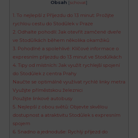
Obsah
[
schovat
]
1.‌ To nejlepší z Příjezdu do 13 minut: Prožijte
rychlou cestu ‌do Stodůlek v Praze
2. Odhalte pohodlí: ⁣Jak otevřít zamčené dveře
ve ‌Stodůlkách během několika okamžiků
3. Pohodlné⁣ a spolehlivé: Klíčové informace o
expresním příjezdu do 13 minut ve Stodůlkách
4. Tipy od místních:​ Jak využít rychlejší spojení
do Stodůlek z centra Prahy
Naučte se optimálně využívat rychlé linky‌ metra
Využijte příměstskou železnici
Použijte linkové autobusy
5. Nejlepší z obou světů: Objevte ⁣skvělou
dostupnost a atraktivitu Stodůlek s expresním
spojem
6. Snadno ‌a jednoduše: Rychlý příjezd do