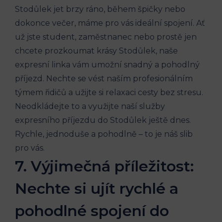
Stodůlek ‍jet brzy ⁤ráno, ‌během špičky nebo
dokonce večer, máme pro vás ideální spojení. Ať⁣
už jste student, zaměstnanec nebo prostě jen
chcete prozkoumat krásy Stodůlek,⁣ naše
expresní linka vám umožní snadný a‌ pohodlný
příjezd. Nechte⁤ se ⁤vést naším profesionálním
týmem řidičů a užijte si relaxaci cesty‍ bez stresu.
Neodkládejte to a využijte naší služby
expresního příjezdu do Stodůlek ‌ještě‍ dnes.
Rychle, jednoduše a pohodlně – to je náš ‌slib
⁢pro⁣ vás.
7.⁣ Výjimečná příležitost:
Nechte‍ si ujít⁢ rychlé a
pohodlné spojení do