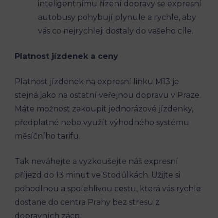
inteligentnímu řízení dopravy ​se expresní
autobusy​ pohybují plynule a rychle, aby
‍vás co nejrychleji⁤ dostaly ‍do vašeho cíle.
Platnost jízdenek a ceny
Platnost jízdenek na expresní​ linku ⁣M13 je
stejná jako ‌na ostatní ⁢veřejnou dopravu v Praze.⁣
Máte možnost zakoupit jednorázové jízdenky,
předplatné nebo využít výhodného⁤ systému⁣
měsíčního tarifu.
Tak neváhejte a vyzkoušejte náš expresní⁤
příjezd do 13 minut ve Stodůlkách. Užijte si
pohodlnou‍ a spolehlivou cestu, která vás⁢ rychle⁣
dostane do centra Prahy bez stresu z
‌dopravních zácp.