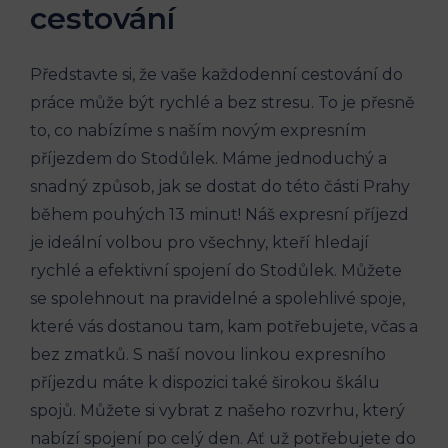
cestování
Představte⁤ si, že vaše každodenní cestování do
práce může být rychlé a bez stresu. To je přesně
to, co ⁣nabízíme s naším novým expresním
příjezdem do Stodůlek. ⁤Máme⁣ jednoduchý a
snadný způsob, jak se dostat⁢ do této⁤ části Prahy
během pouhých 13 minut! Náš⁣ expresní‌ příjezd
je ideální volbou pro všechny, kteří hledají
rychlé ⁣a efektivní⁢ spojení do Stodůlek. Můžete
se ​spolehnout na ‌pravidelné a spolehlivé spoje,
které vás dostanou tam, kam potřebujete, včas a
bez zmatků. S naší novou linkou expresního
příjezdu máte k dispozici také širokou škálu
spojů. Můžete si ⁢vybrat z ⁣našeho rozvrhu, který
nabízí spojení po celý ​den. Ať už potřebujete do