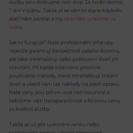
‌služby jsou dostupné non-stop, 24 hodin denně,
7⁣ dní ​v ⁤týdnu. Takže⁢ ať se​ vám⁤ to⁤ stane kdykoliv,
stačí nám zavolat ⁢a my
okamžitě vyrazíme na
místo
.
Jak to funguje? Naše profesionální přístupy,
nejenže​ garantují⁢ bezpečnost ​vašeho domova,
ale také minimalizují riziko poškození dveří při
otevírání. Při každé intervenci ⁢prioritně
používáme metody, které minimalizují zničení
dveří a ušetří‍ vám tak ‌náklady na jejich opravu.
Naše ceny jsou⁤ přitom více než rozumné a
nabízíme vám transparentnost a férovou cenu
za‌ kvalitní služby.
Takže ať už ‍jste uvězněni venku nebo
potřebujete pomoc ⁣s jinými ⁣zámkovými