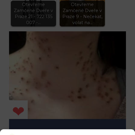
Otevřeme
Otevřeme
Zamčené Dveře v
Zamčené Dveře v
Praze 21 - 722 135
Praze 9 - Nečekat,
007 -…
volat na…
FIND PAPILLOMAS ON YOUR