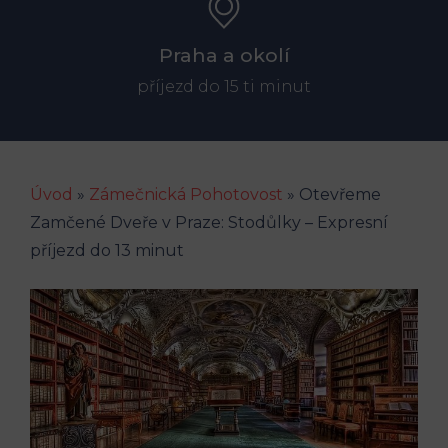
Praha a okolí
příjezd do 15 ti minut
Úvod
»
Zámečnická Pohotovost
»
Otevřeme
Zamčené Dveře v Praze: Stodůlky – Expresní
příjezd do 13 minut