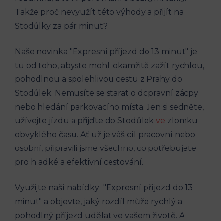
‍Takže proč nevyužít této výhody​ a přijít na
Stodůlky za pár minut?
Naše novinka "Expresní příjezd do​ 13 minut" je
tu od toho, abyste mohli okamžitě zažít rychlou,
pohodlnou a spolehlivou cestu z Prahy do
Stodůlek. Nemusíte se starat o⁢ dopravní zácpy
nebo hledání parkovacího místa. Jen si sedněte,
užívejte jízdu ‌a přijďte do Stodůlek
ve
zlomku
obvyklého času. Ať ⁤už je váš cíl pracovní ​nebo ​
osobní, připravili jsme všechno,⁣ co potřebujete
pro hladké a efektivní cestování.
Využijte naší​ nabídky ⁤ "Expresní‍ příjezd do 13
minut" a objevte, jaký rozdíl může ⁤rychlý a‍
pohodlný příjezd udělat ve⁤ vašem životě. A