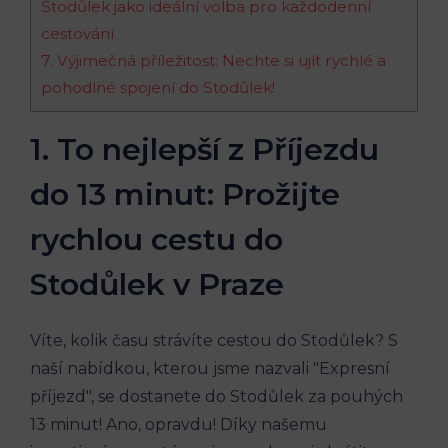
Stodůlek jako ideální volba pro​ každodenní
cestování
7.⁣ Výjimečná příležitost: Nechte‍ si ujít⁢ rychlé a
pohodlné spojení do Stodůlek!
1.‌ To nejlepší z Příjezdu
do 13 minut: Prožijte
rychlou cestu ‌do
Stodůlek v Praze
Víte, kolik času⁤ strávíte‍ cestou‌ do Stodůlek? S
naší nabídkou, kterou jsme⁣ nazvali "Expresní
příjezd", se⁣ dostanete do‍ Stodůlek ​za pouhých
⁣13 minut! Ano, opravdu! Díky našemu