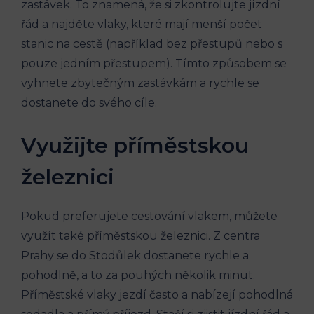
zastávek. To znamená, že si zkontrolujte jízdní
řád ‌a najděte vlaky, ⁣které mají menší počet
‌stanic ⁢na ⁤cestě (například bez přestupů nebo s
pouze jedním‌ přestupem). ⁤Tímto způsobem se
‍vyhnete zbytečným zastávkám a rychle se
⁤dostanete ⁤do svého ‌cíle.
Využijte příměstskou
železnici
Pokud ⁢preferujete cestování vlakem, můžete
využít ​také příměstskou železnici. ‌Z centra
Prahy se ‍do Stodůlek dostanete rychle a
pohodlně, a to za‍ pouhých několik minut.
Příměstské vlaky jezdí ⁤často a⁣ nabízejí pohodlná