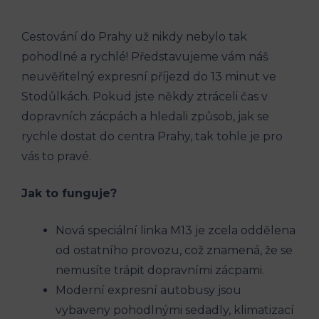
Cestování do Prahy už​ nikdy nebylo tak
pohodlné⁣ a ‌rychlé! Představujeme vám náš⁢
neuvěřitelný⁤ expresní příjezd do 13 minut ve
Stodůlkách. Pokud jste někdy ztráceli čas v
dopravních zácpách ⁣a hledali způsob, jak se
rychle dostat do centra Prahy,⁤ tak tohle je pro
vás to pravé.
Jak⁢ to funguje?
Nová ⁢speciální ​linka M13 je zcela oddělena
od ostatního ⁢provozu, což znamená, že se
nemusíte ⁣trápit dopravními zácpami.
Moderní expresní autobusy jsou
‍vybaveny ⁣pohodlnými sedadly, klimatizací