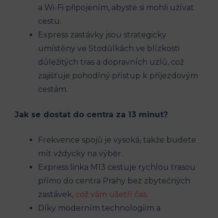
⁢a Wi-Fi připojením, abyste si‍ mohli užívat‌
cestu.
Express zastávky jsou strategicky
umístěny ​ve⁤ Stodůlkách ve blízkosti
důležitých tras a dopravních uzlů,‍ což‍
zajišťuje pohodlný přístup k příjezdovým
cestám.
Jak se dostat do centra za 13 minut?
Frekvence spojů ​je vysoká, takže ⁢budete
mít vždycky na výběr.
Express linka M13 cestuje​ rychlou trasou
přímo ​do ⁢centra Prahy bez⁣ zbytečných
zastávek,
což vám ušetří čas
.
Díky ⁣moderním technologiím a‌