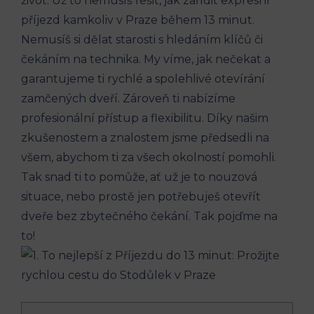
život. ​Už to nemusíš řešit,‍ jak zařídit expresní
⁣příjezd ‌kamkoliv v‌ Praze během 13 ⁣minut.
Nemusíš si dělat starosti s ⁢hledáním klíčů či
čekáním na technika. My víme, jak nečekat‍ a ​
garantujeme ti rychlé a spolehlivé otevírání
zamčených dveří. ⁣Zároveň ti nabízíme
profesionální přístup a flexibilitu. ⁢Díky našim
zkušenostem a znalostem jsme ⁣předsedli‌ na
všem, abychom ti za všech⁤ okolností‍ pomohli.
Tak snad ti to pomůže, ať už⁤ je to nouzová
situace, nebo prostě jen potřebuješ otevřít
dveře bez zbytečného čekání. Tak pojďme ‍na
to!