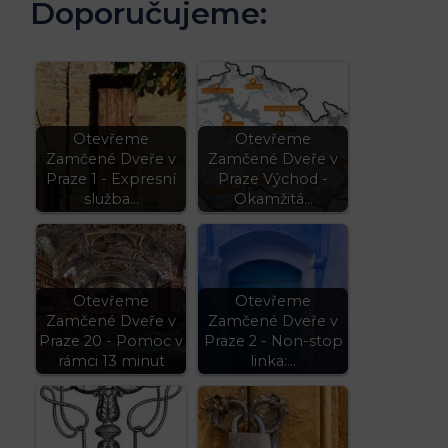
Doporučujeme:
Otevřeme
Otevřeme
Zamčené Dveře v
Zamčené Dveře v
Praze 1 - Expresní
Praze Východ -
služba…
Okamžitá…
Otevřeme
Otevřeme
Zamčené Dveře v
Zamčené Dveře v
Praze 20 - Pomoc v
Praze 2 - Non-stop
rámci 13 minut
linka:…