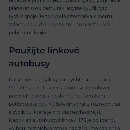
sedadla⁢ a přímý příjezd.‍ Stačí si‌ zjistit jízdní řád a
plánovat svou cestu⁢ tak, abyste využili tyto
rychlé spoje. Je ‌to skvělá alternativa k metru,
zvláště pokud si přejete změnu a máte rádi
pohled na ‌krajinu.
Použijte linkové
autobusy
Další možností, jak využít rychlejší‍ spojení do
Stodůlek, jsou ⁤linkové ⁤autobusy. Ty nabízejí
pravidelné spoje a dostanou ⁤vás tam,​ kam
potřebujete být. Můžete si vybrat z různých tras
‍a zvolit ⁢tu, která je⁢ pro vás⁤ nejvhodnější.
Například autobusová ‌linka č. 176 je oblíbenou
volbou místních, protože ⁤nabízí přímé​ spojení a