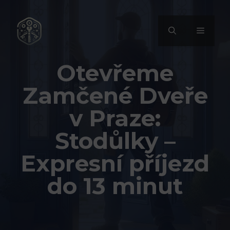
Přeskočit
na
MENU
obsah
Otevřeme
Zamčené Dveře
v Praze:
Stodůlky –
Expresní příjezd
do 13 minut