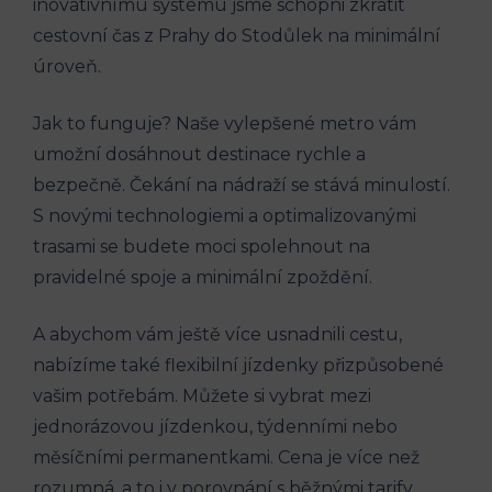
inovativnímu ​systému jsme ⁤schopni zkrátit
cestovní čas ‌z‌ Prahy do Stodůlek ‍na minimální‌
úroveň.
Jak to funguje? Naše‍ vylepšené metro vám‍
umožní dosáhnout destinace​ rychle a
bezpečně. Čekání na nádraží se stává ​minulostí.
S novými ‍technologiemi a optimalizovanými
trasami se budete moci spolehnout​ na
⁢pravidelné spoje a minimální zpoždění.
A abychom vám ještě více⁤ usnadnili cestu,
nabízíme také ‍flexibilní jízdenky přizpůsobené
vašim potřebám. Můžete si vybrat⁣ mezi
jednorázovou⁢ jízdenkou, týdenními nebo
měsíčními permanentkami. Cena je více než
rozumná, ​a to i v porovnání s běžnými tarify.