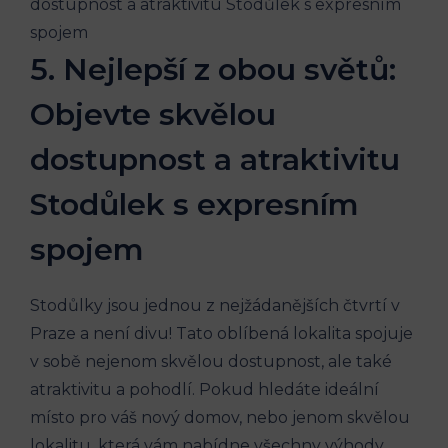
5. Nejlepší z obou světů:
Objevte ⁣skvělou
dostupnost a atraktivitu
Stodůlek s expresním
spojem
Stodůlky jsou jednou z nejžádanějších čtvrtí v
Praze a není​ divu!‌ Tato oblíbená lokalita spojuje‍
v ‍sobě‌ nejenom skvělou dostupnost, ale ⁢také
atraktivitu a pohodlí. Pokud‌ hledáte ideální
místo pro váš nový ⁢domov, ⁣nebo​ jenom skvělou
lokalitu,⁢ která vám nabídne všechny výhody‍