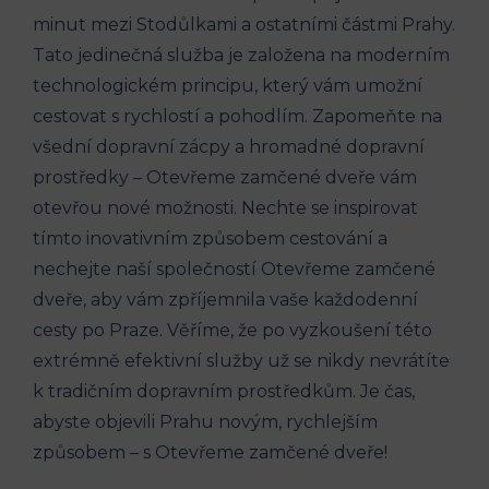
minut mezi Stodůlkami a ostatními částmi Prahy.‌
Tato jedinečná služba ‍je založena na moderním
⁢technologickém principu, který vám umožní
cestovat s rychlostí ⁢a⁣ pohodlím. Zapomeňte na
všední dopravní zácpy a hromadné‌ dopravní
prostředky – Otevřeme zamčené‍ dveře vám
otevřou nové ‍možnosti. Nechte se inspirovat⁣
tímto inovativním způsobem cestování a
nechejte naší společností Otevřeme ⁢zamčené
dveře,⁤ aby vám⁣ zpříjemnila vaše každodenní‍
cesty po Praze. Věříme, ⁤že po vyzkoušení⁣ této
extrémně ‌efektivní služby už se nikdy nevrátíte
k tradičním dopravním prostředkům. Je čas,⁣
abyste objevili Prahu novým, rychlejším
způsobem –​ s Otevřeme zamčené dveře!