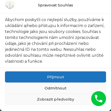
Spravovat Souhlas
NECK OR ARMPIT? IT'S THE
FIRST STAGE OF...
Abychom poskytli co nejlepší služby, používáme k
ukládání a/nebo přístupu k informacím o zařízení,
technologie jako jsou soubory cookies. Souhlas s
těmito technologiemi nám umožní zpracovávat
údaje, jako je chování při procházení nebo
jedinečná ID na tomto webu. Nesouhlas nebo
odvolání souhlasu může nepříznivě ovlivnit určité
vlastnosti a funkce.
Příjmout
Odmítnout
Zobrazit předvolby