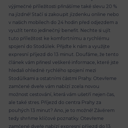
výjimečné‍ příležitosti přinášíme také slevu 20⁤ %
na jízdné! Stačí si zakoupit jízdenku online nebo⁢
v ⁢našich mobilech do 24 hodin před odjezdem a
využít tento⁤ jedinečný benefit.‍ Nechte⁤ si ujít
tuto příležitost ke‌ komfortnímu‌ a​ rychlému
spojení do​ Stodůlek. Přijďte k nám a využijte
expresní příjezd do 13 minut. Doufáme, že tento
článek vám přinesl veškeré informace, které jste
hledali⁣ ohledně rychlého spojení mezi
Stodůlkami a​ ostatními částmi Prahy. Otevřeme
zamčené ‌dveře vám nabízí zcela novou
možnost cestování, která vám ušetří nejen čas,
ale také stres. Příjezd do ⁣centra Prahy za
pouhých 13 minut? Ano, je to možné! Závěrem
tedy shrňme⁢ klíčové poznatky. Otevřeme
zamčené dveře nabízí expresní⁣ příjezd do 13