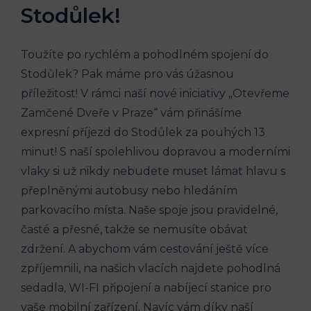
Stodůlek!
Toužíte po rychlém a pohodlném spojení‌ do
Stodůlek? Pak máme pro vás úžasnou
příležitost! V rámci naší nové iniciativy „Otevřeme
Zamčené Dveře v Praze“ ⁤vám přinášíme
expresní⁣ příjezd do ⁣Stodůlek za pouhých⁣ 13
minut! S naší spolehlivou dopravou ⁤a moderními
vlaky si už nikdy nebudete muset lámat ​hlavu s⁢
přeplněnými autobusy nebo hledáním
parkovacího⁤ místa. Naše​ spoje jsou pravidelné,
časté a přesné, takže se nemusíte obávat‍
zdržení. A abychom vám cestování ještě více
zpříjemnili, na našich vlacích najdete pohodlná​
sedadla, WI-FI připojení a ​nabíjecí stanice pro
vaše ​mobilní zařízení. Navíc‌ vám díky ⁢naší