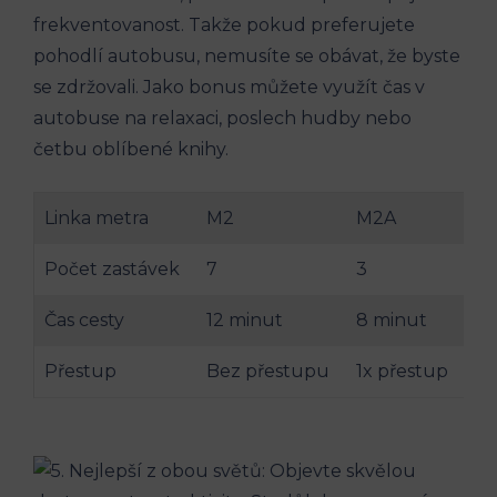
frekventovanost. ⁤Takže⁤ pokud preferujete⁢
pohodlí autobusu, nemusíte se obávat, že byste
se⁢ zdržovali.​ Jako​ bonus můžete využít čas v
autobuse na relaxaci, ‍poslech hudby nebo
četbu oblíbené knihy.
Linka ⁢metra
M2
M2A
Počet ⁣zastávek
7
3
Čas cesty
12 minut
8 minut
Přestup
Bez přestupu
1x přestup