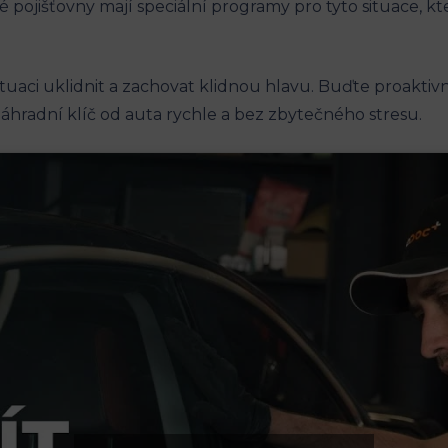
 pojišťovny mají speciální programy pro tyto‌ situace, 
tuaci ‌uklidnit a zachovat klidnou hlavu. Buďte proaktivní 
áhradní klíč od auta rychle⁤ a‌ bez zbytečného stresu.