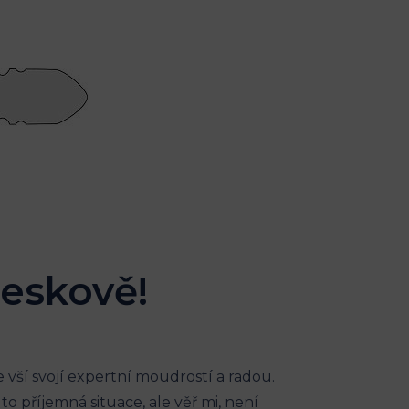
leskově!
⁢se vší svojí expertní moudrostí a radou.
to ‌příjemná situace, ale‍ věř mi, ⁢není