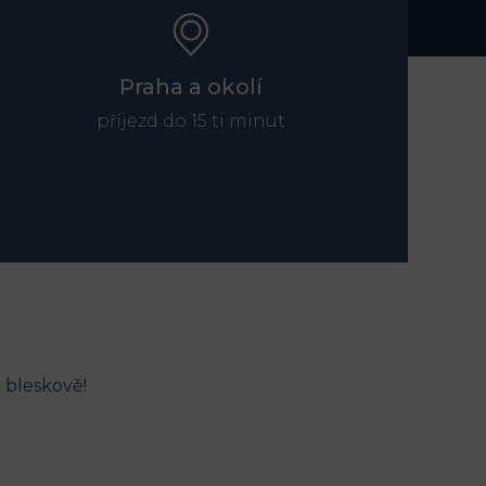
Praha a okolí
příjezd do 15 ti minut
a bleskově!