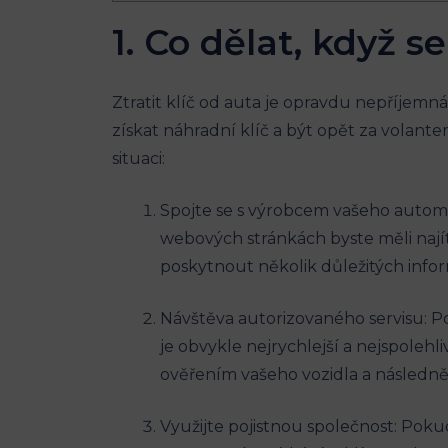
1. Co dělat,‍ když s
Ztratit klíč od auta je opravdu ⁣nepříjemná 
získat náhradní klíč a být opět za volante
situaci:
Spojte se s výrobcem vašeho automobi
webových stránkách byste měli najít k
poskytnout několik důležitých informac
Návštěva autorizovaného‍ servisu: P
je obvykle‍ nejrychlejší a nejspolehl
ověřením vašeho vozidla a následně v
Využijte pojistnou společnost: Pokud 