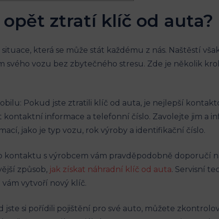
e opět ztratí klíč od auta?
situace, která se může stát každému⁤ z nás. ⁤Naštěstí však 
m ​svého vozu ‌bez‍ zbytečného stresu. Zde je několik ‍kr
lu: Pokud jste ‍ztratili klíč od ‌auta, je nejlepší kontak
ontaktní⁢ informace a telefonní ⁢číslo. Zavolejte‍ jim a in
í, jako je​ typ‍ vozu, rok výroby​ a identifikační číslo.
o⁢ kontaktu s výrobcem vám pravděpodobně doporučí navš
ivější způsob,
jak získat‍ náhradní klíč od⁤ auta
. Servisní te
ám vytvoří⁣ nový ‍klíč.
jste si pořídili pojištění pro ⁢své auto, můžete zkontrolo