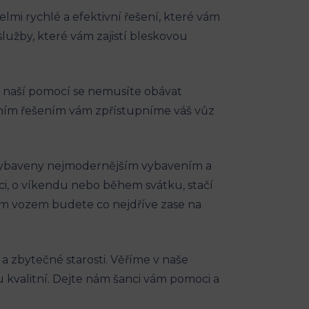
velmi rychlé a efektivní řešení, které vám
 služby, které vám zajistí bleskovou
 S‌ naší pomocí se ​nemusíte obávat
ím řešením‍ vám‍ zpřístupníme váš vůz ​
 vybaveny nejmodernějším⁤ vybavením⁣ a
i, ⁢o víkendu nebo během‌ svátku, ⁤stačí
 svým vozem budete co nejdříve ‌zase​ na
s a zbytečné starosti. Věříme v naše
⁢ kvalitní. ⁢Dejte nám šanci vám pomoci a