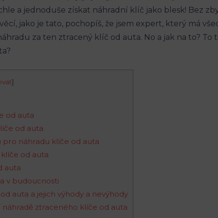
ychle a jednoduše získat‌ náhradní klíč jako blesk!⁤ Bez ‍z
věcí, jako je tato, pochopíš,​ že jsem expert, který‍ má 
‍náhradu za ten ztracený klíč od auta. No‍ a jak na to? To ‍t
ovat
]
e od ​auta
íče od ‌auta
mu pro náhradu klíče od ⁣auta
 klíče od ‌auta
d auta
uta v budoucnosti
e​ od auta ⁢a jejich výhody a nevýhody
i náhradě ztraceného klíče od⁢ auta