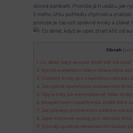
důvod panikařit. Protože já ti ‍ukážu, jak r
S‌ mého ⁢úhlu pohledu chytrosti a znalosti 
‍protože ⁤je čas vzít správné ⁤kroky a získat 
Obsah
[
sch
1. Co dělat,‍ když se opět ztratí klíč od auta?
2. Rychlé a efektivní ​řešení⁣ ztraceného klíč
3. Důležité kroky pro okamžitou náhradu kl
4. Jak vybrat‍ spolehlivou ‌autoservisní fir
5. Tipy a triky, jak minimalizovat riziko ztráty
6. Bezpečnostní opatření po ztrátě klíče⁢ o
7. Jak předejít problémům⁢ s ​klíčem ​od a
8. Jaké ⁤možnosti ⁢existují⁤ pro náhradu klíč
9. Výhody využití profesionálních služeb př