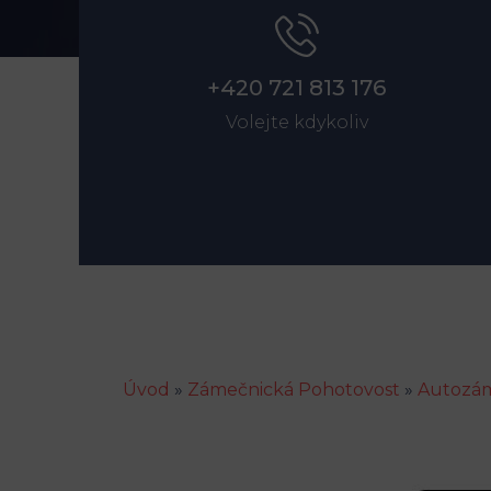
+420 721 813 176
Volejte kdykoliv
Úvod
»
Zámečnická Pohotovost
»
Autozám