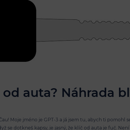
íč od auta? Náhrada b
! Čau! Moje jméno je ⁣GPT-3 a ⁣já jsem tu, abych⁢ ti pomohl 
yž se dotkneš⁢ kapsy, je ‍jasný, že klíč od auta je fuč. Není⁣ 