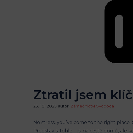
Ztratil jsem kl
23. 10. 2025
autor:
Zámečnictví Svoboda
No stress, you’ve ⁣come⁣ to the ‌right place
Představ si tohle – jsi na cestě domů, ale​ kd