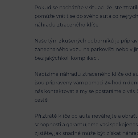
Pokud se nacházíte v situaci, že jste ztrati
pomůže vrátit se do svého auta⁢ co nejrychl
náhradu ztraceného klíče.
Naše tým zkušených odborníků ‌je připraven 
zanechaného vozu⁣ na parkovišti nebo ‌v j
bez jakýchkoli komplikací.
Nabízíme náhradu ztraceného klíče od aut
jsou připraveny vám pomoci 24 hodin denně, 
nás kontaktovat a my se‍ postaráme o ​vás.⁤ 
cestě.
Při ztrátě ⁣klíče od auta neváhejte a ⁣obrať
schopnosti‍ a‍ garantujeme vaši spokojenos
zjistěte,‌ jak snadné může být získat náhr