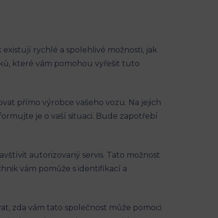
existují rychlé a spolehlivé možnosti, jak⁢
oků, které⁤ vám pomohou vyřešit tuto⁣
tovat přímo výrobce vašeho ⁢vozu. Na jejich
formujte je‍ o vaší situaci. Bude zapotřebí
tívit ‌autorizovaný‍ servis. Tato možnost
chnik vám ‍pomůže s identifikací ⁤a
vat, zda ​vám tato‌ společnost⁢ může pomoci