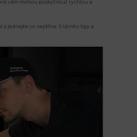
které vám mohou poskytnout rychlou⁣ a
a jednejte co⁤ nejdříve. S těmito⁢ tipy a