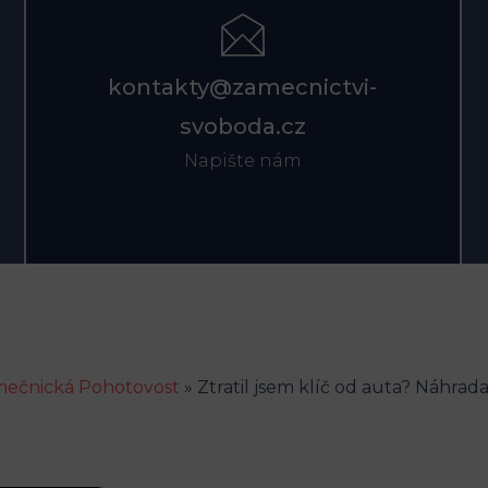
kontakty@zamecnictvi-
svoboda.cz
Napište nám
ečnická Pohotovost
»
Ztratil jsem klíč od auta? Náhrad