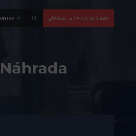
VOLEJTE NA 735 855 220
ONTAKTY
? Náhrada