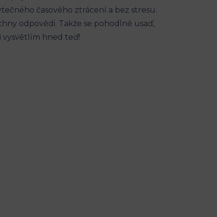
bytečného časového‍ ztrácení⁣ a bez stresu.
všechny⁤ odpovědi. Takže se pohodlně usaď,
i ‌vysvětlím hned‍ teď!