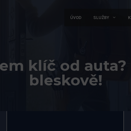
ÚVOD
SLUŽBY
K
jsem klíč od auta
bleskově!