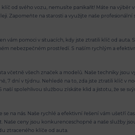
li klíč ​od svého vozu, nemusíte panikařit! Máte⁢ na výběr 
eji. Zapomeňte​ na starosti a využijte naše profesionální‌
vám pomoci v situacích, kdy jste⁢ ztratili ‍klíč od auta.
iném ​nebezpečném prostředí. ‍S naším rychlým a efektivn
a ⁤včetně všech značek ‍a ‌modelů. Naše‌ techniky jsou
7 dní v týdnu. Nehledě na to, zda jste ztratili klíč v noc
S naší spolehlivou službou ‍získáte klid a⁢ jistotu,‍ že se‌
te se na nás. Naše rychlé a efektivní řešení vám ušetří⁤ ča
t. Naše ceny jsou konkurenceschopné a naše‍ služby ⁢jsou
adu ztraceného klíče od auta.